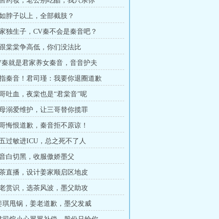
出售药妆，老公别吃醋，我只亲你
不如脖子以上，全部截肢？
周家独生子，CV秦不会是秦音吧？
别跟棠棠争高低，你们没法比
CV秦就是君家养女秦音，音音护夫
罪指秦音！君司瑾：我要你退圈道歉
三哥吐血，夜棠也是“君棠音”呢
君母溺爱维护，让三哥替你揽罪
三哥悔恨道歉，秦音拒不原谅！
小五过敏进ICU，总之死不了人
秦音白切黑，收服傲娇墨父
斗茶直播，设计姜家顺启区地皮
姜老赏识，选茶风波，墨父助攻
章姜琪甩锅，姜老道歉，墨父发威