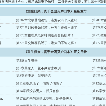
得盆满钵满？今生，被亲妹妹财势吊打！二哥是医学教授，前世亲手挖她
冷眼看他残疾一生！三哥是顶流歌手，前世享用她匿名编曲编舞，问鼎娱
《重生归来，真千金团灭户口本》最新章节
封神！四哥是律师界天花板。今生，天花板被亲妹妹掀翻！五哥是偶像小
的对家挤出十八线！老婆太耀眼？尊贵冷情、权势滔天的残疾毁容大少抛
了
第782章北极基地论坛，崔游安有个人密码
第781
她霸道圈入怀，缠她上瘾，偏宠入骨：“老婆，该造个宝宝玩一玩了！”..
了
第779章刘砂开始找茬，外系生也做出来了
第778
了
第776章物理系老师叶桃给秦音换照片！
第775
题
第773章交流赛临近了，港大的不速之客！
第772
《重生归来，真千金团灭户口本》正文目录
第2章重生归来
第3章老
第5章墨家人，轮不到君家教训
第6章断
第8章想康复，就要听话
第9章自
第11章墨总慌了！他慌了他慌了！
第12章
第14章我没养男人，我只有你
第15章
元
第17章迟来的深情比草贱，她是墨夫人
第18章