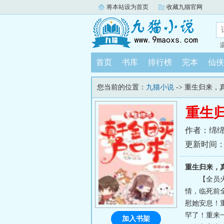
将本站设为首页
收藏九猫官网
首页
书库
排行榜
完本
仙侠
您当前的位置：
九猫小说
-> 重生归来
重生
作者：绵
更新时间：202
重生归来，
【全员
情，临死前
慰她安息！
罕了！重来
加入书架