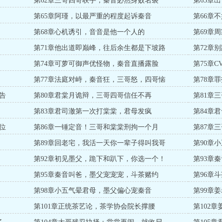
第62章三哥四哥联手，秦音必然身败名裂
第63章
第65章阿瑾，以最严重的程度起诉秦音
第66章
第68章心机诱引，音音是他一个人的
第69章
第71章他出道即巅峰，往后余生都是下坡路
第72章
第74章可萝可御声优怪物，秦音直播露脸
第75章
第77章法庭对峙，秦音狂，三哥怒，四哥恼
第78章
告
第80章君棠月诡辩，三哥四哥信任不再
第81章
第83章君司澈第一次打棠棠，君母发疯
第84章
位
第86章一锤定音！三哥和棠棠刑拘一个月
第87章
第89章回老宅，我活一天你一辈子得叫我哥
第90章
第92章初见墨父，跪下和趴下，你选一个！
第93章
第95章秦音叫爸，墨父宠宠宠，斗茶赌约
第96章
第98章小五气晕君母，墨父偏心宠秦音
第99章
第101章正统茶艺论，茶学协会院长撑腰
第102