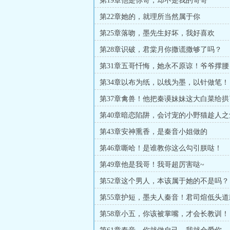
第19章他是你哥，却不是我的哥哥
第22章她的，就理所当然属于你
第25章落吻，墨先生好坏，我好喜欢
第28章识破，君棠月你撒谎撒够了吗？
第31章五哥忏悔，她永不原谅！爷爷撑腰
第34章以布为纸，以线为墨，以针做笔！
第37章禽兽！他把秦谟妹妹这大白菜给拱
第40章暗恋陷阱，会讨宠的小野猫趁人之
第43章安神熏香，是秦音小姐做的
第46章嘶哈！是谁教你这么勾引朕哒！
第49章他是我哥！我哥超厉害哒~
第52章这个男人，本该属于她的不是吗？
第55章护短，墨夫人秦音！君司煊低头道
第58章小五，你该被掌嘴，才会长教训！