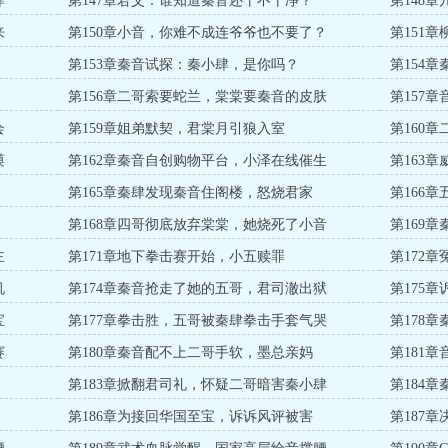
肆
第147章君父：谁知道秦音还干不干净？
第148
来
第150章小音，你难不成连爷爷也不要了？
第151
第153章秦音试探：秦小肆，是你吗？
第154
第156章二哥索要蛇兰，棠棠要秦音的皮肤
第157
会
第159章姐弟默契，君棠月引狼入室
第160
谟
第162章秦音自创购物平台，小泽在线催生
第163
第165章秦肆发现秦音住阁楼，怒烧君家
第166
第168章四哥彻底放弃棠棠，她烧死了小音
第169
主
第171章地下拳击赛开始，小五赎罪
第172
机
第174章秦音抢走了她的五哥，君司澈出狱
第175
宝
第177章拳击胜，五哥被秦肆拳击手套气哭
第178
赛
第180章秦音配不上二哥手软，墨总亲妈
第181
第183章掀翻君司礼，怀疑二哥暗害秦小肆
第184
第186章为接回华国至宝，诉诉风评被害
第187