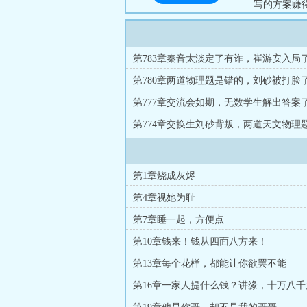
写的方案赚
生，亲妹妹
亲妹妹唱跳
亲妹妹打造
第783章秦音太淡定了有诈，崔游安入局
容貌惊华。将
第780章两道物理题是错的，刘砂被打脸
第777章交流会如期，无数学生解出答案
第774章交换生刘砂背叛，两道天文物理
第1章烧成灰烬
第4章视她为耻
第7章睡一起，方便点
第10章钱来！钱从四面八方来！
第13章每个花样，都能让你欲罢不能
第16章一家人提什么钱？讲缘，十万八千