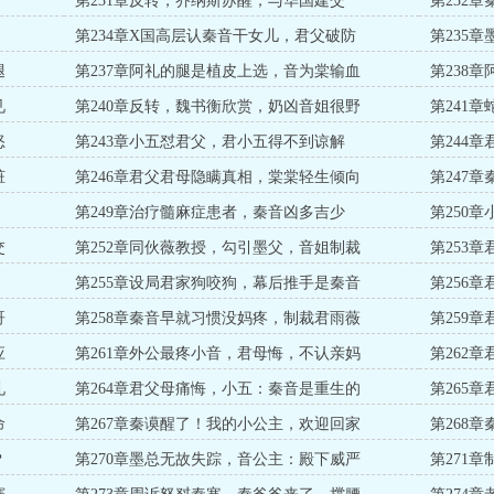
第231章反转，乔纳斯苏醒，与华国建交
第232
第234章X国高层认秦音干女儿，君父破防
第235
腿
第237章阿礼的腿是植皮上选，音为棠输血
第238
见
第240章反转，魏书衡欣赏，奶凶音姐很野
第241
怒
第243章小五怼君父，君小五得不到谅解
第244
脏
第246章君父君母隐瞒真相，棠棠轻生倾向
第247
第249章治疗髓麻症患者，秦音凶多吉少
第250
交
第252章同伙薇教授，勾引墨父，音姐制裁
第253
！
第255章设局君家狗咬狗，幕后推手是秦音
第256
哥
第258章秦音早就习惯没妈疼，制裁君雨薇
第259
应
第261章外公最疼小音，君母悔，不认亲妈
第262
礼
第264章君父母痛悔，小五：秦音是重生的
第265
命
第267章秦谟醒了！我的小公主，欢迎回家
第268
？
第270章墨总无故失踪，音公主：殿下威严
第271