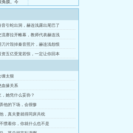
眼角膜。今
乐圈。今生，
生。今生，被
下轮椅起身，
章秦音引蛇出洞，赫连浅露出尾巴了
.
章交流赛拉开帷幕，教师代表赫连浅
章用刀片毁掉秦音照片，赫连浅怨恨
章投资五亿受宠若惊，一定让你回本
公缠太狠
绝血缘关系
立，她凭什么妥协？
玩弄他的下场，会很惨
亲他，真夫妻就得同床共枕
我不惯着你，你就什么也不是