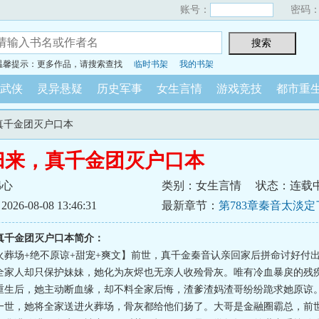
账号：
密码
温馨提示：更多作品，请搜索查找
临时书架
我的书架
武侠
灵异悬疑
历史军事
女生言情
游戏竞技
都市重
，真千金团灭户口本
归来，真千金团灭户口本
绵心
类别：女生言情
状态：连载
6-08-08 13:46:31
最新章节：
第783章秦音太淡
游安入局了
真千金团灭户口本简介：
火葬场+绝不原谅+甜宠+爽文】前世，真千金秦音认亲回家后拼命讨好付
全家人却只保护妹妹，她化为灰烬也无亲人收殓骨灰。唯有冷血暴戾的残
重生后，她主动断血缘，却不料全家后悔，渣爹渣妈渣哥纷纷跪求她原谅
一世，她将全家送进火葬场，骨灰都给他们扬了。大哥是金融圈霸总，前