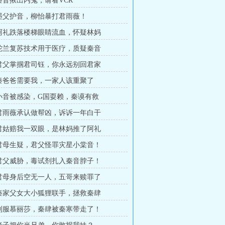
章秦音揪出内鬼，请看VCR
章墨父护音，柳怡暴打君雨薇！
章阿礼跌落楼梯眼睛流血，怀疑林妈
章蛇兰复苏技术用于医疗，质疑秦音
章君父掌掴君司钰，你永远别回君家
章秦爸爸需要我，一家人该重聚了
章小音被感染，G国耍赖，秦谟有救
章君雨薇承认做帮凶，诉诉一年白干
章君姑赔我一双眼，是林妈推了阿礼
章君母生疑，君父怪罪灾星小棠音！
章君父威胁，毒试剂扎入秦音脖子！
章君母身后空无一人，五哥来赎罪了
章秦家父女大小狐狸联手，拯救秦肆
章制服慕丽莎，秦肆被秦寒带走了！