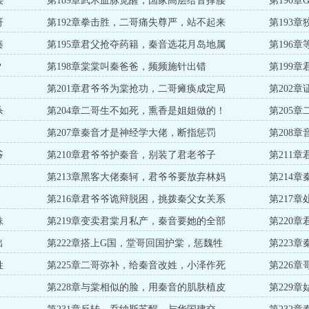
腰
第189章武术血脉觉醒，国家高层给音撑腰
第190
哥
第192章拳击胜，二哥痛失尊严，站不起来
第193
秦
第195章君父抢夺药籍，秦音选花月岛地属
第196
？
第198章棠棠叫秦爸爸，频频施针出错
第199
第201章君爷爷为棠抢功，二哥瘫痪成定局
第202
杀
第204章二哥生不如死，熏香是姐姐做的！
第205
第207章秦音才是神经学大佬，断指惩罚
第208
爷
第210章君爷爷护秦音，别装了君老爷子
第211
第213章黑客大佬秦轲，君爷爷要放弃林妈
第214
第216章君爷爷诡辩脱困，挑拨秦父女关系
第217
妹
第219章变卖君棠月私产，秦音要她的全部
第220
出
第222章搭上G国，堂哥回国护棠，惩魏牲
第223
姓
第225章二哥弥补，给秦音改姓，小泽作死
第226
！
第228章与棠相似的脸，用秦音的肌肤植皮
第229