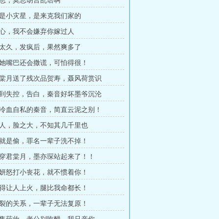
墨总，莫总胡言乱语啊
她是小灾星，是来克我们家的
放心，我不会嫌弃你嫁过人
忍太久，发疯后，果然爽多了
但她嘴巴还会撒谎，可怕得很！
君棠月送了残次品贺寿，聂风荷赏识
吻到失控，告白，秦音好坏墨爷沉沦
与冷血自私的秦音，简直云泥之别！
怼人，脸之大，不知其几千里也
偷就是偷，罪名一辈子洗不掉！
揭穿君棠月，墨亦琛站起来了！！
宋妍怒打小丧花，就不惯着你！
帅得让人上火，腿比我命都长！
破裂的关系，一辈子无法复原！