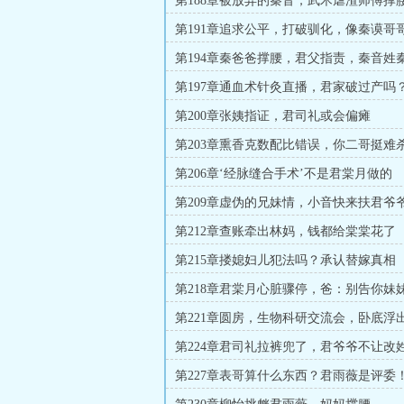
第188章被放弃的秦音，武术虐渣师傅撑
第191章追求公平，打破驯化，像秦谟哥
第194章秦爸爸撑腰，君父指责，秦音姓
第197章通血术针灸直播，君家破过产吗
第200章张姨指证，君司礼或会偏瘫
第203章熏香克数配比错误，你二哥挺难
第206章‘经脉缝合手术’不是君棠月做的
第209章虚伪的兄妹情，小音快来扶君爷
第212章查账牵出林妈，钱都给棠棠花了
第215章搂媳妇儿犯法吗？承认替嫁真相
第218章君棠月心脏骤停，爸：别告你妹
第221章圆房，生物科研交流会，卧底浮
第224章君司礼拉裤兜了，君爷爷不让改
第227章表哥算什么东西？君雨薇是评委