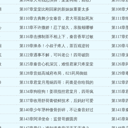
了
第104章大哥残忍抉择：棠棠再闹，就收尸
第105
湖
第107章棠棠比刚回家的新妹妹重要太多
第108
第110章古典舞少女秦音，君大哥面如死灰
第111
心
第113章不许撒娇！忍了挺久，亲脸颊哪够
第114
始
第116章击拂制茶不相上下，秦音香草过敏
第117
铜
第119章捧杀！小叔子疼人，茶百戏逆转
第120
底
第122章遇事不解，可叫老公！四哥破防
第123
敏
第125章秦音心机深沉，难怪君家只疼棠棠
第126
第128章音姐高城府布局，821药局御姐
第129
惨
第131章君棠月甩锅四哥：药膏是你给我的
第132
第134章狗咬狗！姜琪指控君棠月，四哥疯
第135
！
第137章收用舒荷膏锁鲜技术，后妈好可爱
第138
第140章少年犟种傲骨折碎，不让秦音好过
第141
第143章阿泽使命：监督哥嫂圆房
第145