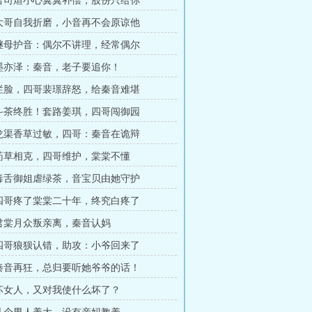
章君司煊小心翼翼补偿，股份只给你
章大哥自我折磨，小音再不会原谅他
章继母护音：偶尔不讲理，经常偶尔
章墨亦泽：秦音，老子要追你！
章烂脸，四哥裴璟辞怒，给秦音难堪
章斗茶终胜！套路姜琪，四哥闯御园
章龙渠香草过敏，四哥：秦音在诡辩
章药草相克，四哥维护，棠棠不懂
章毒舌御姐虐绿茶，音宝贝由她守护
章四哥疼了棠棠二十年，终究白疼了
章君棠月众叛亲离，秦音认妈
章四哥狼狈认错，助攻：小爷回来了
章秦音再狂，总归要听她爷爷的话！
章坏女人，又对我使什么坏了？