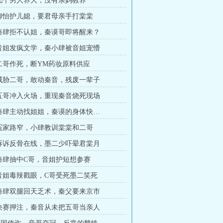
章几个男人养大，没有亲妈教养
章柳怡护儿媳，要君母亲手打棠棠
章秦肆拒不认姐，秦谟哥即将醒来？
章音姐发疯文学，秦小肆被音姐宠懵
章二哥作死，断YM药妆原料供应
章威胁二哥，敢动秦音，残废一辈子
章五哥冲入火场，重现秦音烧死现场
章秦肆主动找姐姐，秦谟的身体快…
章冤家路窄，小肆教训棠棠和二哥
章诉诉反骨在线，墨二少吓晕君棠月
章秦肆抽中C哥，音姐护短想参赛
章音姐毒辣戳眼，C哥受死墨二笑死
章秦肆双腿回天乏术，秦父要来京市
章决赛押注，秦音从未把五哥当亲人