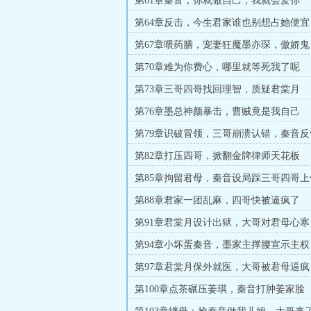
第61章秦音，你就做自己，我就会爱你
第64章反击，今生君家谁也别想占她便宜
第67章喂药膳，宠妻狂魔墨亦琛，傲娇鬼
第70章难为你费心，哪里就等死我了呢
第73章三哥四哥找回理智，质疑君棠月
第76章墨总神颜暴击，曹贼竟是我自己
第79章识破冒领，三哥崩溃认错，秦音反
第82章打压四哥，掀翻金牌律师天花板
第85章拘留君母，秦音设局踩三哥四哥上
第88章君家一团乱麻，四哥快被逼疯了
第91章君棠月设计出狱，大哥对君母心寒
第94章小坏蛋秦音，墨家主撑腰宣示主权
第97章君棠月保外就医，大哥被君母逼疯
第100章点茶碾压姜琪，秦音打肿姜家脸