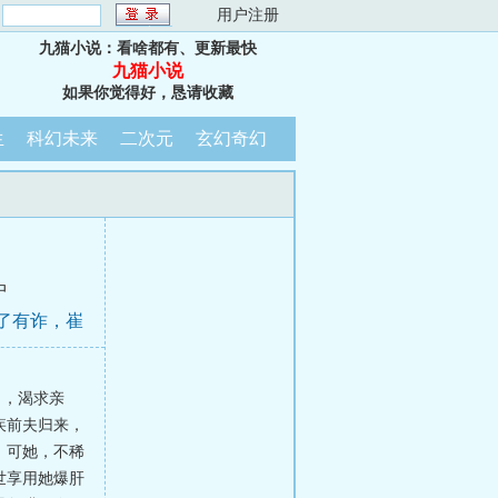
：
用户注册
九猫小说：看啥都有、更新最快
九猫小说
如果你觉得好，恳请收藏
生
科幻未来
二次元
玄幻奇幻
中
定了有诈，崔
出，渴求亲
疾前夫归来，
。可她，不稀
世享用她爆肝