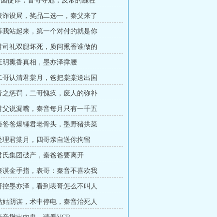
章G国使诈，音哥夺冠，反常的魏牲
章狡诈设局，奖品二选一，秦父来了
章等我站起来，第一个对付的就是你
章君司礼双腿坏死，质问熏香谁做的
章证明熏香真相，墨亦泽撑腰
章二哥认清君棠月，爸把棠棠送出国
章音之惩罚，二哥愧疚，废人的弥补
章君父说漏嘴，秦音每月只有一千五
章秦爸爸爆锤君老骨头，墨野猪拱菜
章处理君棠月，四哥亲自送你拘留
章君氏集团破产，秦爸爸要离开
章秦谟金手指，表哥：秦音不喜欢我
章哥控墨亦泽，看到表哥怎么不叫人
章姑姑阴谋，术中停电，秦音治死人