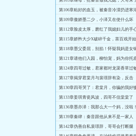
第103章继母：抢秦音做我儿媳，大哥来
第106章粘好的血玉，被秦音冷漠扔进寒
第109章傲娇墨二少，小泽又在使什么坏
第112章脸皮太厚，磨红了我媳妇儿的手
第115章娇矜大少X破碎千金，茶百戏开
第118章墨父委屈，别掐！怀疑我妈是女
第121章请他们入园，柳怡宠，妈为你托
第124章四哥过敏，君家都对龙渠香草过
第127章揭穿君棠月与裴璟辞有染，反击
第130章四哥哭了：君棠月，你骗的我好
第133章姜琪青瓷风波，四哥不信棠棠了
第136章墨亦泽：我那么大一个妈，没啦
第139章秦肆：秦音跟他从来不是一家人
第142章伪善自私裴璟辞，哥哥会打断腿