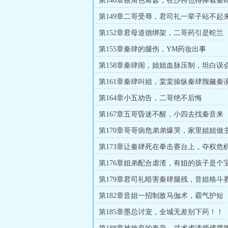
第146章狠角色蒋谚，在沙特也得捧着秦
第149章二哥受辱，君司礼一辈子站不起
第152章君母道德绑架，二哥药引是蛇兰
第155章秦肆的腿伤，YM药妆出事
第158章秦肆闹，姐姐血脉压制，坦白误
第161章秦肆叫姐，棠棠操纵秦肆觊觎秦
第164章小五劝告，二哥绝不后悔
第167章五哥昏迷不醒，小四去找秦音来
第170章哥哥病危弟弟爆哭，家里姐姐做
第173章让秦肆死在拳击赛台上，夺权危
第176章姐弟配合虐渣，有姐的孩子是个
第179章君司礼暗害秦肆腿残，音姐格斗
第182章音姐一招制敌马伽术，霸气护短
第185章墨总讨宠，全城无差别下药！！