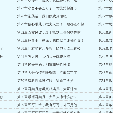
第20章墨亦琛：喜欢，就让你得到，嗯？
第21章
第23章小音不要五哥了，对棠棠起疑心
第24章
第26章泡药浴，我们假戏真做吧
第27章
第29章使心眼儿，把夫人卖了，她都还不起
第30章
第32章寿宴风波，终于轮到五哥保护你啦
第33章
第35章摔血玉，糊涂，我自始至终都姓秦！
第36章
了
第38章问君能有几多愁，恰似太监上青楼
第39章
危
第41章补太过，我怕我身体吃不消
第42章
第44章峰会开始，别逼我给你难堪
第45章
第47章大哥心情五味杂陈，不敢笃定了
第48章
第50章穆教授撑腰打脸，知道了少妇
第51章
第53章君棠月撒谎真相揭露，大哥忏悔
第54章
歉
第56章暴虐君棠月，大男人撒什么娇？
第57章
第59章五哥知错，我有哥哥，却不是他！
第60章