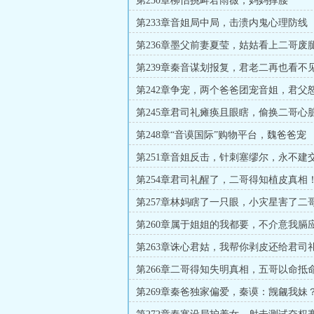
第230章柳怡挑衅君雨薇，妈妈撑腰
第233章音姐局中局，击溃内鬼心理防线
第236章墨父前妻夏莹，姑姑看上二哥废
第239章秦音谋划报复，君老二再也看不
第242章争宠，两个爸爸团宠音姐，君父
第245章君司礼瘫痪且眼瞎，偷换二哥心
第248章“音谟国际”购物平台，魏爸爸宠
第251章音姐反击，针刺塞缪尔，永不建
第254章君司礼醒了，二哥得知植皮真相
第257章林妈瞎了一只眼，小灾星害了二
第260章属于姐姐的我都要，不介意我膈
第263章诛心君姑，我帮你剥皮还给君司
第266章二哥得知失明真相，五哥以命抵
第269章秦爸独家偏爱，秦谟：觊觎我妹