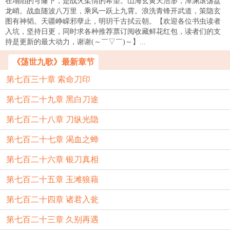
在塌陷的穹窿下，是战火柔情的希望。山海玄黄天浩渺，潭渊滚荡盘
龙峭。战血随波八万里，乘风一跃上九霄。浪洗青锋开武道，策隐玄
图有神韬。天疆峥嵘邪孽止，明玥千古拭云朝。【欢迎各位书虫读者
入坑，坚持日更，同时求各种推荐票订阅收藏鲜花红包，读者们的支
持是更新的最大动力，谢谢(～￣▽￣)～】...
《荡世九歌》最新章节
第七百三十章 索命刀印
第七百二十九章 黑白刀途
第七百二十八章 刀纵光隐
第七百二十七章 渴血之蝉
第七百二十六章 银刀真相
第七百二十五章 玉滩狼藉
第七百二十四章 诸君入瓮
第七百二十三章 久别再遇