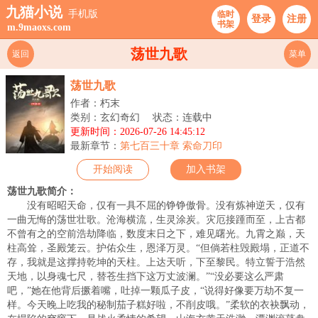
九猫小说
手机版
临时
登录
注册
书架
m.9maoxs.com
荡世九歌
返回
菜单
荡世九歌
作者：朽末
类别：玄幻奇幻
状态：连载中
更新时间：2026-07-26 14:45:12
最新章节：
第七百三十章 索命刀印
开始阅读
加入书架
荡世九歌简介：
没有昭昭天命，仅有一具不屈的铮铮傲骨。没有炼神逆天，仅有
一曲无悔的荡世壮歌。沧海横流，生灵涂炭。灾厄接踵而至，上古都
不曾有之的空前浩劫降临，数度末日之下，难见曙光。九霄之巅，天
柱高耸，圣殿笼云。护佑众生，恩泽万灵。“但倘若柱毁殿塌，正道不
存，我就是这撑持乾坤的天柱。上达天听，下至黎民。特立誓于浩然
天地，以身魂七尺，替苍生挡下这万丈波澜。”“没必要这么严肃
吧，”她在他背后撅着嘴，吐掉一颗瓜子皮，“说得好像要万劫不复一
样。今天晚上吃我的秘制茄子糕好啦，不削皮哦。”柔软的衣袂飘动，