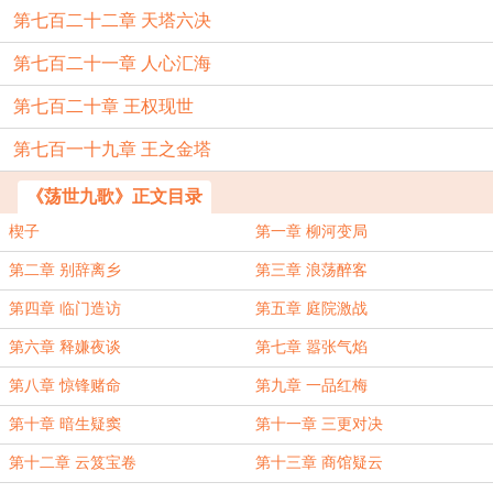
第七百二十二章 天塔六决
第七百二十一章 人心汇海
第七百二十章 王权现世
第七百一十九章 王之金塔
《荡世九歌》正文目录
楔子
第一章 柳河变局
第二章 别辞离乡
第三章 浪荡醉客
第四章 临门造访
第五章 庭院激战
第六章 释嫌夜谈
第七章 嚣张气焰
第八章 惊锋赌命
第九章 一品红梅
第十章 暗生疑窦
第十一章 三更对决
第十二章 云笈宝卷
第十三章 商馆疑云