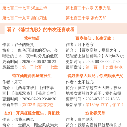
第七百二十七章 渴血之蝉
第七百二十八章 刀纵光隐
第七百二十九章 黑白刀途
第七百三十章 索命刀印
看了《荡世九歌》的书友还喜欢看
荒村物语
百岁修仙，长生无敌！
作者：谷子的微笑
作者：月下苍穹
简介： 红色玛瑙似的石头、会
简介：【百岁高龄，垂暮之年，
唱歌的古木、夜半时分龙的低沉
还能踏上修仙路吗？】&lt;br/&gt;
的吼叫、以及阴森的密林中的鬼
更新时间：2026-08-06 02:30:23
重生之后的林道，以为自己生活
更新时间：2026-08-06 00:27:30
怪……以及他，...
最新章节：
第一千七百一十七章
在一个古代...
最新章节：
第一百一十九章 控魂
商铺在狂风之中被抢
苟在仙魔两界证道长生
说好废柴大师兄，你成师妹严父
作者：乐可
作者：土不拉几
了？
简介：【两界穿梭】【倒爷暴
简介：莫尘穿越玄天大陆，被圣
富】【仙魔双修】【苟道长生】
地美女师尊收为弟子，意外获得
李鸿宇穿越修仙界，成了云海宗
更新时间：2026-07-20 23:40:36
了神女异闻录。&lt;br/&gt;只要收
更新时间：2026-07-25 22:18:35
的外门弟子。命不...
最新章节：
第132章 魔狼踪迹
录美女，就...
最新章节：
第189章 咋了，怕了？
玄幻：开局征服女魔头，真把我
造化吞天鼎
作者：借我三两风
作者：白面刺客
当纨绔？
简介：一觉醒来，顾尘风成为大
简介：我朋友圈解释就是掩饰以