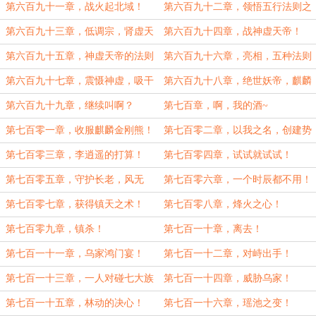
第六百九十一章，战火起北域！
第六百九十二章，领悟五行法则之
力！
第六百九十三章，低调宗，肾虚天
第六百九十四章，战神虚天帝！
帝！
第六百九十五章，神虚天帝的法则
第六百九十六章，亮相，五种法则
手段！
之力！
第六百九十七章，震慑神虚，吸干
第六百九十八章，绝世妖帝，麒麟
灵池！
金刚熊！
第六百九十九章，继续叫啊？
第七百章，啊，我的酒~
第七百零一章，收服麒麟金刚熊！
第七百零二章，以我之名，创建势
力。
第七百零三章，李逍遥的打算！
第七百零四章，试试就试试！
第七百零五章，守护长老，风无
第七百零六章，一个时辰都不用！
奕！
第七百零七章，获得镇天之术！
第七百零八章，烽火之心！
第七百零九章，镇杀！
第七百一十章，离去！
第七百一十一章，乌家鸿门宴！
第七百一十二章，对峙出手！
第七百一十三章，一人对碰七大族
第七百一十四章，威胁乌家！
长！
第七百一十五章，林动的决心！
第七百一十六章，瑶池之变！