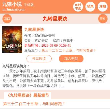
九猫小说
手机版
临时
登录
注册
书架
m.9maoxs.com
九转星辰诀
返回
菜单
九转星辰诀
作者：我的狗皮膏药
类别：玄幻奇幻
状态：连载中
更新时间：2026-08-09 00:59:41
最新章节：
第三千二百二十五章，与时间赛跑！
开始阅读
加入书架
九转星辰诀简介：
天才少年苏阳，被未婚妻暗算当做三年血奴圈养，抽干体内至尊
血脉，挑断手脚筋丢弃妖兽山脉，等待死亡来临。然而，一块黑色石
头的出现，让苏阳大难不死，习斗战圣法，创九转星辰诀，灭仇敌，
夺造化。从此踏上一段血战无敌之路！...
《九转星辰诀》最新章节
第三千二百二十五章，与时间赛跑！