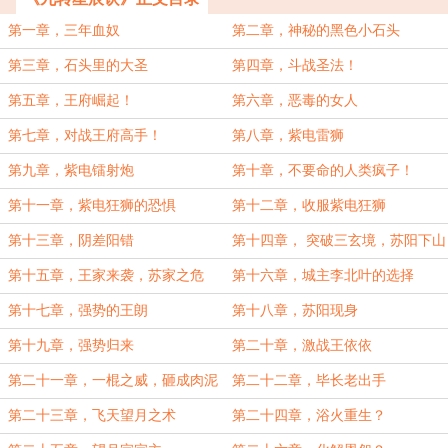
第一章，三年血奴
第二章，神秘的黑色小石头
第三章，石头里的大圣
第四章，斗战圣法！
第五章，王府崛起！
第六章，恶毒的女人
第七章，对战王府高手！
第八章，紫电雷狮
第九章，紫电镭射炮
第十章，不要命的人类疯子！
第十一章，紫电狂狮的恐惧
第十二章，收服紫电狂狮
第十三章，阴差阳错
第十四章， 突破三玄境，苏阳下山
第十五章，王家来袭，苏家之危
第十六章，城主李北叶的选择
第十七章，强势的王朗
第十八章，苏阳现身
第十九章，强势归来
第二十章，激战王依依
第二十一章，一棍之威，砸成肉泥
第二十二章，毕长老出手
第二十三章，飞天望月之术
第二十四章，浴火重生？