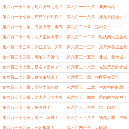
提升！
第六百一十五章，封印灵气之海？
第六百一十六章，离开仙岛！
第六百一十七章，茹茹的作用性！
第六百一十八章，海龙皇的诡计！
第六百一十九章，海兽来袭，毒气
第六百二十章，这不公平！！！
发威！
第六百二十一掌，两大皇族来袭！
第六百二十二章，独战两大皇族高
手！
第六百二十三章，疯狂激战，灭海
第六百三十三章，屠杀海兽皇族高
鬼太子！
手！
第六百三十四章，可怕的海神气
第六百三十五章，北域，北海城！
息！
第六百三十七章，是友？是敌？
第六百二十八章，充满恶意的箫城
主！
第六百二十九章，射杀箫城主！
第六百三十章，神医谷被灭？
第六百三十一章，至尊学院的处
第六百三十二章，牛发福的心思
境！
第六百三十三章，两大商会的大鱼
第六百三十四章，愤怒的牛发福！
争夺！
第六百三十五章，鱼灵丹！
第六百三十六章，结下因果！
第六百三十七章，离开北海城！
第六百三十八章，物是人非，神医
谷被灭！
第六百三十九章，开始报复！
第六百四十章，灭幽城！