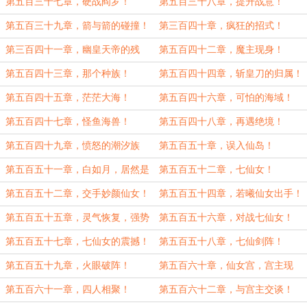
第五百三十七章，硬战阎罗！
第五百三十八章，提升战意！
第五百三十九章，箭与箭的碰撞！
第三百四十章，疯狂的招式！
第三百四十一章，幽皇天帝的残
第五百四十二章，魔主现身！
魂！
第五百四十三章，那个种族！
第五百四十四章，斩皇刀的归属！
第五百四十五章，茫茫大海！
第五百四十六章，可怕的海域！
第五百四十七章，怪鱼海兽！
第五百四十八章，再遇绝境！
第五百四十九章，愤怒的潮汐族
第五百五十章，误入仙岛！
长！
第五百五十一章，白如月，居然是
第五百五十二章，七仙女！
你！
第五百五十二章，交手妙颜仙女！
第五百五十四章，若曦仙女出手！
第五百五十五章，灵气恢复，强势
第五百五十六章，对战七仙女！
反击！
第五百五十七章，七仙女的震撼！
第五百五十八章，七仙剑阵！
第五百五十九章，火眼破阵！
第五百六十章，仙女宫，宫主现
身！
第五百六十一章，四人相聚！
第五百六十二章，与宫主交谈！