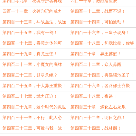
第四百零九章，秘境守护者再现
四百一十章，激战洛星辰
四百一十一章，火莲印记的威力
第四百一十二章，战而不退！
第四百一十三章，斗战圣法，战逆
第四百一十四章，可怕波动！
苍穹
第四百一十五章，我有一剑！
第四百一十六章，三皇子现身！
第四百一十七章，吞噬之体的可
第四百一十八章，和我比拳，你够
怕！
格么？
第四百一十九章，真龙玉玺！
第四百二十章，异王苏醒！
第四百二十一章，小魔女的底牌
第四百二十二章，众人苏醒
第四百二十三章，赶尽杀绝？
第四百二十四章，再遇瑶池圣子！
第四百二十五章，十大异王重聚！
第四百二十六章，各路修士齐聚
第四百二十七章，武力压迫！
第四百二十八章，夜谈！
第四百二十九章，这个时代的救世
第四百三十章，炼化左右龙爪
主
第四百三十一章，不行，此人必
第四百三十二章，明日之战！
杀！
第四百三十三章，可敢与我一战！
第四百三十四章，战林麟！