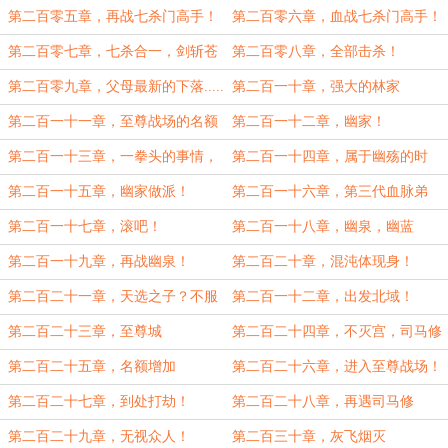
第二百零五章，再战七杀门高手！
第二百零六章，血战七杀门高手！
第二百零七章，七杀合一，剑斩苍
第二百零八章，全部击杀！
穹！
第二百零九章，父母最新的下落.....
第二百一十章，强大的林家
第二百一十一章，至尊战场的名额
第二百一十二章，幽家！
第二百一十三章，一拳头的事情，
第二百一十四章，属于幽殇的时
就不墨迹了
代？
第二百一十五章，幽家做派！
第二百一十六章，第三代血脉弟
子，幽云
第二百一十七章，滚吧！
第二百一十八章，幽泉，幽蓝
第二百一十九章，再战幽泉！
第二百二十章，混沌体现身！
第二百二十一章，天选之子？不服
第二百一十二章，出发北域！
便战！
第二百二十三章，至尊城
第二百二十四章，不灭宫，司马修
第二百二十五章，名额增加
第二百二十六章，进入至尊战场！
第二百二十七章，到处打劫！
第二百二十八章，再遇司马修
第二百二十九章，无视众人！
第二百三十章，灰飞烟灭