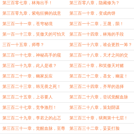
第三百零七章，林海出手！
第三百零八章，隐藏修为？
第三百零九章，紫电狂狮的战意
第三百一十章，变成肉饼
第三百一十一章，苍穹秘境
第三百一十二章，王晟，陨！
第一百一十三章，笑傲天的可怕天
第三百一十四章，林海的手段
赋
三百一十五章，师尊？
第三百一十六章，谁会更胜一筹？
第三百一十七章，神秘高手的窥
第三百一十八章，天才之间的交
探！
锋！
第三百一十九章，此人是谁？
第三百二十章，和笑傲天对赌
第三百二十一章，幽家反应
第三百二十二章，圣女，幽蓝！
第三百二十三章，韩无畏之死！
第三百二十四章，齐琴的选择
第三百二十五章，上谷要人
第三百二十六章，尝试觉醒血脉
第三百二十七章，竞争激烈！
第三百二十八章，策划阴谋
第三百二十九章，李若之的忐忑
第三百三十章，狱阁第十七层！
第三百三十一章，觉醒血脉，至尊
第三百三十二章，妥妥打脸