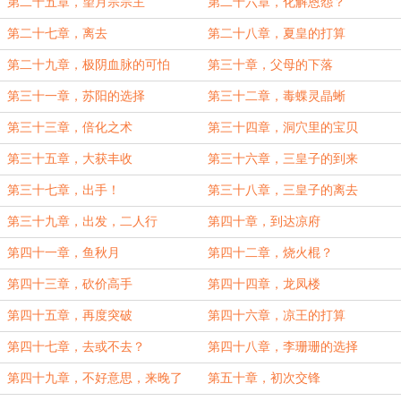
第二十五章，望月宗宗主
第二十六章，化解恩怨？
第二十七章，离去
第二十八章，夏皇的打算
第二十九章，极阴血脉的可怕
第三十章，父母的下落
第三十一章，苏阳的选择
第三十二章，毒蝶灵晶蜥
第三十三章，倍化之术
第三十四章，洞穴里的宝贝
第三十五章，大获丰收
第三十六章，三皇子的到来
第三十七章，出手！
第三十八章，三皇子的离去
第三十九章，出发，二人行
第四十章，到达凉府
第四十一章，鱼秋月
第四十二章，烧火棍？
第四十三章，砍价高手
第四十四章，龙凤楼
第四十五章，再度突破
第四十六章，凉王的打算
第四十七章，去或不去？
第四十八章，李珊珊的选择
第四十九章，不好意思，来晚了
第五十章，初次交锋