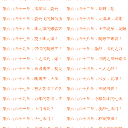
第六百四十一章，摘星宗，娄云
第六百四十二章，我叫，苏
飞！
阳！！！
第六百四十三章，娄云飞的归宿所
第六百四十四章，无望城，温柔
在！
乡！
第六百四十五章，李无望的修炼方
第六百四十六章，正主现身，龙阳
式！
之气！
第六百四十七章，交手李无望！
第六百四十八章，阴殿主来袭！
第六百四十九章，强悍的阴殿主！
第六百五十章，激战，法则之力
出！
第六百五十一章，土之法则，爆土
第六百五十二章，四转之威对碰法
能量冲击波
则之力！
第六百五十三章，再遇屠夫，初见
第六百五十四章，三人之战！
血厉！
第六百五十五章，斩屠夫，灭血
第六百五十六章，出发，北域！
厉，杀阴殿主
第六百五十七章，被人等待了许久
第六百五十八章，神秘男孩！
的感觉！
第六百五十九章，万年的等待，终
第六百六十章，今非昔比的七杀
结的轮回！
门！
第六百六十一章，上门送死？
第六百六十二章，挑战七杀门！
第六百六十三章，灭七杀门！
第六百六十四章，林家抉择！