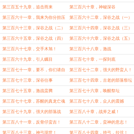
第三百五十九章，追击而来
第三百六十章，神秘深谷
第三百六十一章，我来为你分担压
第三百六十二章，深谷之战（一）
力
第三百六十三章，深谷之战（二）
第三百六十四章，深谷之战（三）
第三百六十五章，深谷之战（四）
第三百六十六章，深谷之战（五）
第三百六十七章，交手木旭！
第三百六十八章，激战
第三百六十九章，引人瞩目
第三百七十章，一探到底
第三百七十一章，要不，你们请自
第三百七十二章，强大的野蛮人！
便？
第三百七十三章，深谷往事
第三百七十四章，古老的部落祭坛
第三百七十五章，激战蛮腾
第三百七十六章，唤醒祭坛
第三百七十七章，苏醒的真龙亡魂
第三百七十八章，众人的震撼
第三百七十九章，强大的部落战
第三百八十章，战斧之威！
士，蛮尔扎
第三百八十一章，反骨仔蛮吉！
第三百八十二章，蛮神的意志！
第三百八十三章，神弓现世！
第三百八十四章，持弓，拉弦！