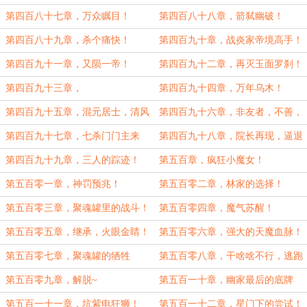
的碰撞！
第四百八十七章，万众瞩目！
第四百八十八章，箭弑幽破！
第四百八十九章，杀个痛快！
第四百九十章，战炎家帝境高手！
第四百九十一章，又陨一帝！
第四百九十二章，再灭玉面罗刹！
第四百九十三章，
第四百九十四章，万年乌木！
第四百九十五章，混元居士，清风
第四百九十六章，非友者，不善，
道长
必是敌
第四百九十七章，七杀门门主来
第四百九十八章，院长再现，逼退
袭！
强敌。
第四百九十九章，三人的踪迹！
第五百章，疯狂小魔女！
第五百零一章，神罚预兆！
第五百零二章，林家的选择！
第五百零三章，聚魂罐里的战斗！
第五百零四章，魔气苏醒！
第五百零五章，继承，火眼金睛！
第五百零六章，强大的天魔血脉！
第五百零七章，聚魂罐的牺牲
第五百零八章，干啥啥不行，逃跑
第一名！
第五百零九章，解脱~
第五百一十章，幽家最后的底牌
第五百一十一章，坑紫电狂狮！
第五百一十二章，星门下的尝试！