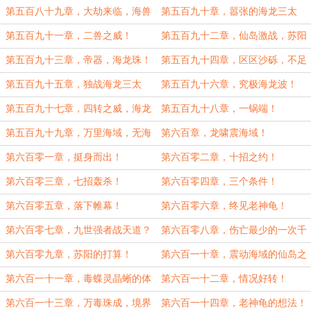
化！
第五百八十九章，大劫来临，海兽
第五百九十章，嚣张的海龙三太
围仙岛！
子！
第五百九十一章，二兽之威！
第五百九十二章，仙岛激战，苏阳
出关！
第五百九十三章，帝器，海龙珠！
第五百九十四章，区区沙砾，不足
为惧！
第五百九十五章，独战海龙三太
第五百九十六章，究极海龙波！
子！
第五百九十七章，四转之威，海龙
第五百九十八章，一锅端！
喋血！
第五百九十九章，万里海域，无海
第六百章，龙啸震海域！
兽！
第六百零一章，挺身而出！
第六百零二章，十招之约！
第六百零三章，七招轰杀！
第六百零四章，三个条件！
第六百零五章，落下帷幕！
第六百零六章，终见老神龟！
第六百零七章，九世强者战天道？
第六百零八章，伤亡最少的一次千
年大劫！
第六百零九章，苏阳的打算！
第六百一十章，震动海域的仙岛之
战！
第六百一十一章，毒蝶灵晶蜥的体
第六百一十二章，情况好转！
内变故！
第六百一十三章，万毒珠成，境界
第六百一十四章，老神龟的想法！