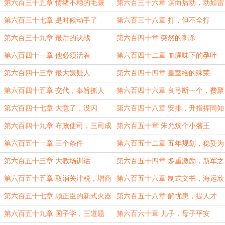
（二更）
更）
第六百三十五章 情绪不稳的毛骧
第六百三十六章 谋而后动，动如雷
霆
第六百三十七章 是时候动手了
第六百三十八章 打，但不全打
第六百三十九章 最后的决战
第六百四十章 突然的刺杀
第六百四十一章 他必须活着
第六百四十二章 血腥味下的孕吐
第六百四十三章 最大嫌疑人
第六百四十四章 皇室给的殊荣
第六百四十五章 交代，奉旨抓人
第六百四十六章 良弓断一个，费聚
死
第六百四十七章 大意了，没闪
第六百四十八章 安排，升指挥同知
第六百四十九章 布政使司，三司成
第六百五十章 朱允炆个小藩王
第六百五十一章 三个条件
第六百五十二章 五年规划，稳妥为
主
第六百五十三章 大教场训话
第六百五十四章 多重激励，新军之
策
第六百五十五章 取消关津税，增商
第六百五十六章 制式文书，海运欣
税
荣
第六百五十七章 顾正臣的新式火器
第六百五十八章 解忧患，提人才
论
第六百五十九章 国子学，三道题
第六百六十章 儿子，母子平安