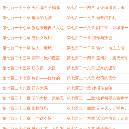
第七百一十三章 火药弹当手榴弹
第七百一十四章 无令而退者，杀
第七百一十五章 郁闷的毛骧
第七百一十六章 短暂的胜利
第七百一十七章 狠起来连自己人也
第七百一十八章 阿古罕，登城第一
杀
人
第七百一十九章 袭扰？没用……
第七百二十章 细作与叛徒
第七百二十一章 放人，献城
第七百二十二章 诡计，地主之谊
第七百二十三章 倾泻，饱和覆盖
第七百二十四章 盖州外，袭灭元军
第七百二十五章 辽东第一大捷
第七百二十六章 迟来的援军
第七百二十七章 你们——好样的
第七百二十八章 都司的震惊
第七百二十九章 辽东大局
第七百三十章 捷报传金陵
第七百三十一章 听闻大捷，岂能无
第七百三十二章 徐辉祖要去格物学
酒？
院
第七百三十三章 朱棣登场
第七百三十四章 元主灭，迁捕鱼儿
海
第七百三十五章 一句话圣旨
第七百三十六章 返京的惊喜，定远
号
第七百三十七章 缺少人才，无以发
第七百三十八章 棒子是什么