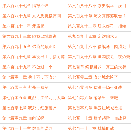
第六百八十七章 情报不详
第六百八十八章 索要战马，没门
第六百八十九章 元人想挑拨离间
第六百九十章 与女真部落联合？
第六百九十一章 矛盾起
第六百九十二章 辽东都司：拒绝
第六百九十三章 随我出城野训
第九百九十四章 定远伯求见
第六百九十五章 强势的顾正臣
第六百九十六章 借战马，圆滑处世
第六百九十七章 再次出手，指向懿
第六百九十八章 匍匐接近，夜炸懿
州
州
第六百九十九章 不放过一个
第七百章 终极目的：真正的大餐
第七百零一章 兵十万，下海州
第七百零二章 海州城危险了
第七百零三章 都是一盘菜
第七百零四章 这是一场生死战
第七百零五章 此战，关乎明元大局
第七百零六章 纳哈出，来吧！
第七百零七章 我死，红旗覆尸
第七百零八章 黑云压城城欲摧
第七百零九章 血的试探
第七百一十章 群羊趟雷，血战起
第七百一十一章 数量的误判
第七百一十二章 城墙血战