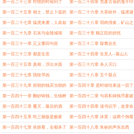
第一百二十三章 狩猎的时候到了
第一百二十四章 荒废古庙的鬼手印
第一百二十五章 相士，禁止卜筮的
第一百二十六章 大茶岭外，猛虎谜
逃亡
团
第一百二十七章 猛虎来袭，人命如
第一百二十八章 弱肉强食，矿山之
草芥
战
第一百二十九章 石灰与金陵城墙
第一百三十章 顾正臣的担忧
第一百三十一章 正义重回句容
第一百三十二章 疑窦丛生
第一百三十三章 都是生意
第一百三十四章 生意人--葛山人
第一百三十五章 真相，浮出水面
第一百三十六章 杀人灭口
第一百三十七章 指纹寻凶
第一百三十八章 五个疑点
第一百三十九章 前朝的钱买当朝的
第一百四十章 是时候结束这一切了
东西
第一百四十一章 翻砂铸钱，生钱树
第一百四十二章 句容私铸钱币案破
第一百四十三章 覆灭，最后的酒
第一百四十四章 读书识字，改变命
运
第一百四十五章 吃三顿饭是败家
第一百四十六章 沐英：这两个倒霉
的
第一百四十七章 依朕看，全都杀了
第一百四十八章 朱标的声东击西