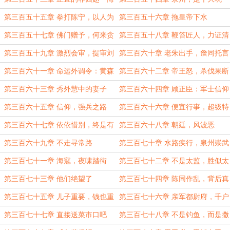
第三百五十五章 拳打陈宁，以人为
第三百五十六章 拖皇帝下水
靶
第三百五十七章 佛门赠予，何来贪
第三百五十八章 鞭笞匠人，力证清
污
白
第三百五十九章 激烈会审，提审刘
第三百六十章 老朱出手，詹同托言
倩儿
第三百六十一章 命运外调令：黄森
第三百六十二章 帝王怒，杀伐果断
屏
第三百六十三章 秀外慧中的妻子
第三百六十四章 顾正臣：军士信仰
之路
第三百六十五章 信仰，强兵之路
第三百六十六章 便宜行事，超级特
权
第三百六十七章 依依惜别，终是有
第三百六十八章 朝廷，风波恶
别
第三百六十九章 不走寻常路
第三百七十章 水路疾行，泉州崇武
第三百七十一章 海寇，夜啸踏街
第三百七十二章 不是太监，胜似太
监
第三百七十三章 他们绝望了
第三百七十四章 陈同作乱，背后真
相
第三百七十五章 儿子重要，钱也重
第三百七十六章 亲军都尉府，千户
要
张三
第三百七十七章 直接送菜市口吧
第三百七十八章 不是钓鱼，而是撒