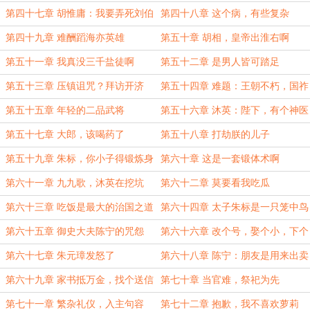
第四十七章 胡惟庸：我要弄死刘伯
第四十八章 这个病，有些复杂
温
第四十九章 难酬蹈海亦英雄
第五十章 胡相，皇帝出淮右啊
第五十一章 我真没三千盐徒啊
第五十二章 是男人皆可踏足
第五十三章 压镇诅咒？拜访开济
第五十四章 难题：王朝不朽，国祚
永延
第五十五章 年轻的二品武将
第五十六章 沐英：陛下，有个神医
第五十七章 大郎，该喝药了
第五十八章 打劫朕的儿子
第五十九章 朱标，你小子得锻炼身
第六十章 这是一套锻体术啊
体
第六十一章 九九歌，沐英在挖坑
第六十二章 莫要看我吃瓜
第六十三章 吃饭是最大的治国之道
第六十四章 太子朱标是一只笼中鸟
第六十五章 御史大夫陈宁的咒怨
第六十六章 改个号，娶个小，下个
海
第六十七章 朱元璋发怒了
第六十八章 陈宁：朋友是用来出卖
的
第六十九章 家书抵万金，找个送信
第七十章 当官难，祭祀为先
人
第七十一章 繁杂礼仪，入主句容
第七十二章 抱歉，我不喜欢萝莉