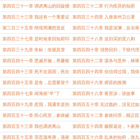
第四百三十一章 调虎离山的回旋镖
第四百三十二章 行为怪异的知府
第四百三十三章 我还有一个重要证
第四百三十四章 入座泉州卫公署
人
第三百三十五章 绝境周渊想造反
第四百三十六章 我是深渊，反击将
至
第四百三十七章 是时候拿回知府印
第四百三十八章 送归买的里八剌
信了
第四百三十九章 朱标：坐观其变
第四百四十章 强势回归，下狱代理
知府
第四百四十一章 恩威并施，养廉银
第四百四十二章 谋杀与意外，林琢
再现
死
第四百四十三章 死不在原因，死在
第四百四十四章 你信得过我，我保
结果
护你
第四百四十五章 是鱼，总需要冒个
第四百四十六章 师苏的推测
泡
第四百四十七章 靖海侯“卒”了
第四百四十八章 夜里凉，讲故事
第四百四十九章 惹我，我通常是拍
第四百五十章 见过蠢的，没见过如
死他
此蠢的
第四百五十一章 民心民意，参政破
第四百五十二章 参政问罪，顾正臣
局
以拖待变
第四百五十三章 我也调虎离山
第四百五十四章 极限逼迫，卜家身
份
第四百五十五章 罪恶蒲寿庚，蒲家
第四百五十六章 乱来的知府，张九