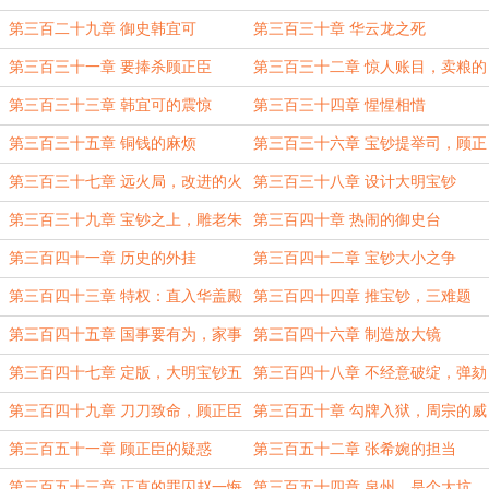
第三百二十九章 御史韩宜可
第三百三十章 华云龙之死
第三百三十一章 要捧杀顾正臣
第三百三十二章 惊人账目，卖粮的
知县
第三百三十三章 韩宜可的震惊
第三百三十四章 惺惺相惜
第三百三十五章 铜钱的麻烦
第三百三十六章 宝钞提举司，顾正
臣的担忧
第三百三十七章 远火局，改进的火
第三百三十八章 设计大明宝钞
器
第三百三十九章 宝钞之上，雕老朱
第三百四十章 热闹的御史台
头像
第三百四十一章 历史的外挂
第三百四十二章 宝钞大小之争
第三百四十三章 特权：直入华盖殿
第三百四十四章 推宝钞，三难题
第三百四十五章 国事要有为，家事
第三百四十六章 制造放大镜
也当兴
第三百四十七章 定版，大明宝钞五
第三百四十八章 不经意破绽，弹劾
等
风云
第三百四十九章 刀刀致命，顾正臣
第三百五十章 勾牌入狱，周宗的威
的十宗罪
胁
第三百五十一章 顾正臣的疑惑
第三百五十二章 张希婉的担当
第三百五十三章 正直的罪囚赵一悔
第三百五十四章 泉州，是个大坑