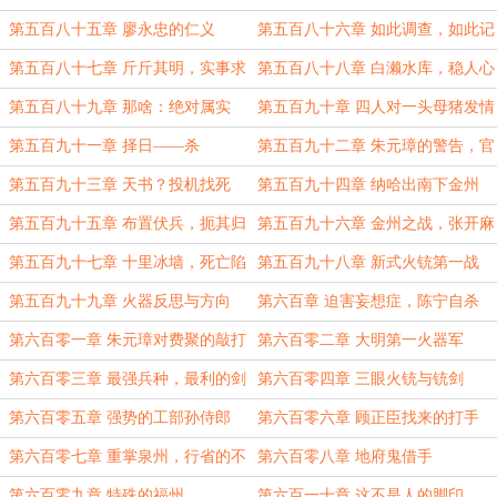
到底
第五百八十五章 廖永忠的仁义
第五百八十六章 如此调查，如此记
录
第五百八十七章 斤斤其明，实事求
第五百八十八章 白濑水库，稳人心
是
第五百八十九章 那啥：绝对属实
第五百九十章 四人对一头母猪发情
第五百九十一章 择日——杀
第五百九十二章 朱元璋的警告，官
复原职
第五百九十三章 天书？投机找死
第五百九十四章 纳哈出南下金州
第五百九十五章 布置伏兵，扼其归
第五百九十六章 金州之战，张开麻
路
袋
第五百九十七章 十里冰墙，死亡陷
第五百九十八章 新式火铳第一战
阱
第五百九十九章 火器反思与方向
第六百章 迫害妄想症，陈宁自杀
第六百零一章 朱元璋对费聚的敲打
第六百零二章 大明第一火器军
第六百零三章 最强兵种，最利的剑
第六百零四章 三眼火铳与铳剑
第六百零五章 强势的工部孙侍郎
第六百零六章 顾正臣找来的打手
第六百零七章 重掌泉州，行省的不
第六百零八章 地府鬼借手
安
第六百零九章 特殊的福州
第六百一十章 这不是人的脚印