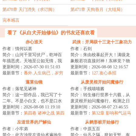
第470章 天门消失（求订阅）
第471章 天狗吞月（大结局）
完本感言
看了《从白犬开始修仙》的书友还喜欢看
赤心巡天
武侠：开局获十三龙十三象功力
作者：情何以甚
作者：石剑
简介：山河千里写伏尸，乾坤百
简介：朱由校暴起开大！满级龙
年描恶虎。天地至公如无情，我
象般若功直接封神！东林党？物
有赤心一颗，以巡天。欢迎来
更新时间：2026-07-30 01:51:03
理超度！魏忠贤？连窝端！八旗
更新时间：2026-08-08 12:16:57
到，情何以甚的仙...
最新章节：
番外.人生病已，岁穷
入关？追着打到...
最新章节：
127.攻心杀招
斋雪
蓬莱仙镜
从废灵根开始问魔修行
作者：落笔见诸神
作者：手残喵喵酱
简介：这一部作品，我已写了十
简介：转生修行世界十六载，从
二年。不是小白文，也不是口水
废灵根开始问魔修行。检测之日
文，前期侧重官场和明史比较慢
更新时间：2026-08-08 11:19:10
灵根落于五等，今生难以突破练
更新时间：2026-08-07 23:46:55
热，从第二卷开...
最新章节：
第四卷 诸神之战 第四
气中期，仙门不...
最新章节：
第32章 影响和气运马
百八十八章 金手指
脚
左道世界的尸解仙
从鹤形桩开始修行
作者：小牢弟
作者：中原五百
简介：此方浊世左道仙术遍地生
简介：仙凡之隔，犹如天堑。有