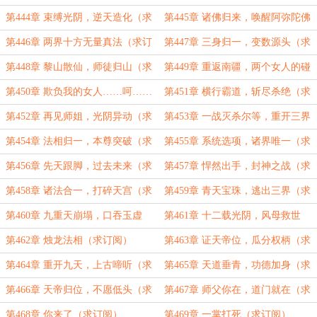
阅）
订阅）
第444章 束缚光阴，逆天造化（求
第445章 诸佛归来，唤醒阿弥陀佛
订阅）
（求订阅）
第446章 两界十方无量真法（求订
第447章 三身归一，变数源头（求
阅）
订阅）
第448章 黎山散仙，师徒归山（求
第449章 重返南疆，两个女人的碰
订阅）
面（求订阅）
第450章 欺负我的女人……呵……
第451章 横行霸道，斩尽杀绝（求
（求订阅）
订阅）
第452章 再见师姐，光阴异动（求
第453章 一战灭杀尔等，重开三界
订阅）
（求订阅）
第454章 法相归一，本尊突破（求
第455章 系统选项，诸界唯一（求
订阅）
订阅）
第456章 先天跟脚，过去未来（求
第457章 悍然出手，封神之战（求
订阅）
订阅）
第458章 诸法合一，打碎天宫（求
第459章 青天宝珠，逃出三界（求
订阅）
订阅）
第460章 九重天崩塌，口吞玉虚
第461章 十二载光阴，风母救世
（求订阅）
（求订阅）
第462章 烛龙法相（求订阅）
第463章 证天帝位，瓜分权柄（求
订阅）
第464章 重开九天，上古啼听（求
第465章 天道垂青，功德加身（求
订阅）
订阅）
第466章 天帝归位，不愿低头（求
第467章 师父你在，道门就在（求
订阅）
订阅）
第468章 你来了（求订阅）
第469章 一掌打死（求订阅）