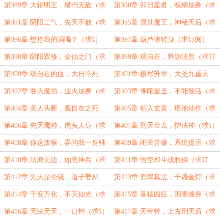
订阅）
订阅）
第389章 大轮明王，横扫无敌（求
第390章 卯日星君，权柄加身（求
订阅）
订阅）
第391章 阴阳二气，先天不败（求
第395章 混世魔王，神秘天后（求
订阅）
订阅）
第396章 想抢我的酒喝？（求订
第397章 葫芦请转身（求订阅）
阅）
第398章 阴阳双修，金仙之门（求
第399章 观自在，释迦法旨（求订
订阅）
阅）
第400章 观自在的血，大日不死
第401章 极尽升华，大圣九重天
（求订阅）
（求订阅）
第402章 吞天魔功，业火加身（求
第403章 佛陀显圣，不能独活（求
订阅）
订阅）
第404章 美人头断，观自在之死
第405章 初入玄黄，瑶池动作（求
（求订阅）
订阅）
第406章 先天魔神，虎头人身（求
第407章 刑天金戈，护法神（求订
订阅）
阅）
第408章 你这泼猴，弄的我一身骚
第409章 闭关苦修，系统提示（求
（求订阅）
订阅）
第410章 法海无边，如意神兵（求
第411章 悟空和斗战胜佛（求订
订阅）
阅）
第412章 先天昆仑镜，道子姜恕
第413章 兜率真法，千盏金灯（求
（求订阅）
订阅）
第414章 千变万化，不灭仙光（求
第415章 暴猿凶狂，因果缠身（求
订阅）
订阅）
第416章 无法无天，一口钟（求订
第417章 天帝钟，上古刑天盾（求