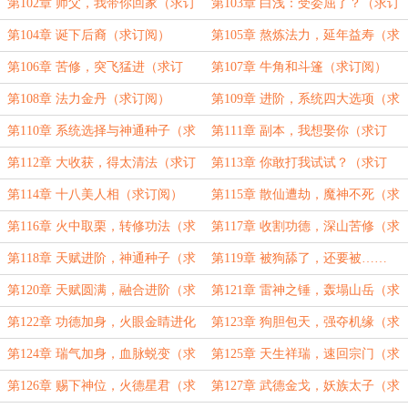
阅）
第102章 师父，我带你回家（求订
第103章 白浅：受委屈了？（求订
阅）
阅）
第104章 诞下后裔（求订阅）
第105章 熬炼法力，延年益寿（求
订阅）
第106章 苦修，突飞猛进（求订
第107章 牛角和斗篷（求订阅）
阅）
第108章 法力金丹（求订阅）
第109章 进阶，系统四大选项（求
订阅）
第110章 系统选择与神通种子（求
第111章 副本，我想娶你（求订
订阅）
阅）
第112章 大收获，得太清法（求订
第113章 你敢打我试试？（求订
阅）
阅）
第114章 十八美人相（求订阅）
第115章 散仙遭劫，魔神不死（求
订阅）
第116章 火中取栗，转修功法（求
第117章 收割功德，深山苦修（求
订阅）
订阅）
第118章 天赋进阶，神通种子（求
第119章 被狗舔了，还要被……
订阅）
（国庆快乐）
第120章 天赋圆满，融合进阶（求
第121章 雷神之锤，轰塌山岳（求
订阅）
订阅）
第122章 功德加身，火眼金睛进化
第123章 狗胆包天，强夺机缘（求
（求订阅）
订阅））
第124章 瑞气加身，血脉蜕变（求
第125章 天生祥瑞，速回宗门（求
订阅）
订阅）
第126章 赐下神位，火德星君（求
第127章 武德金戈，妖族太子（求