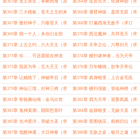
更）
订阅）
第363章 龙王亲至，掌断西海（加
第364章 逆反先天，化身神胎（求
更）
订阅）
第365章 三大模板，苍天之主的来
第366章 通臂神猿，盖世无双（求
历（求订阅）
订阅）
第367章 册封神子，只敬苍天（求
第368章 打遍西海无敌手（求订
订阅）
阅）
第369章 我一个人，杀你们全部
第370章 西北魔神，共拜苍天（求
（求订阅）
订阅）
第371章 上古之约，六大天主（求
第372章 天帝之位，六尊归天（求
订阅）
订阅）
第373章 你……可还愿留在神龙
第374章 横扫诸神者，当为天帝
宫？（求订阅）
（求订阅）
第375章 我若为帝，五大天王（求
第376章 万年蟠桃，欲争天帝位
订阅）
（求订阅）
第377章 让她跪下，神秘帝后（求
第378章 真身蜕变，上古金毛犼
订阅）
（求订阅）
第379章 神仙三境，封神三榜（求
第380章 横扫强敌，登临神榜（求
订阅）
订阅）
第381章 祭炼捆仙绳，金乌出世
第382章 我为天帝，迎娶凤凰（求
（求订阅）
订阅）
第383章 鬼神莫测，阴阳芭蕉叶
第384章 血脉蜕变，无缺大圣（求
（求订阅）
订阅）
第385章 光冲星河，突破大圣（求
第386章 星图镇压，权柄归位（求
订阅）
订阅）
第387章 觉醒神通，大日神拳（求
第388章 无敌之姿，银月之邀（求