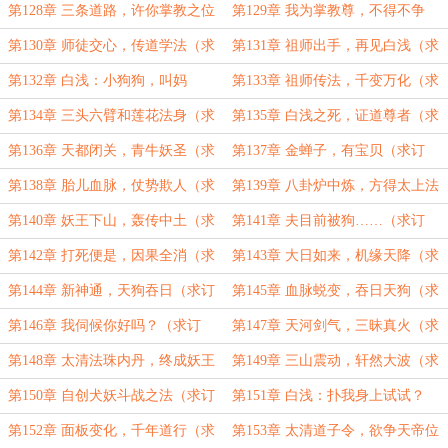
订阅）
订阅）
第128章 三条道路，许你掌教之位
第129章 我为掌教尊，不得不争
（祝大家中秋快乐）
（求订阅）
第130章 师徒交心，传道学法（求
第131章 祖师出手，再见白浅（求
订阅）
订阅）
第132章 白浅：小狗狗，叫妈
第133章 祖师传法，千变万化（求
妈？？（求订阅）
订阅）
第134章 三头六臂和莲花法身（求
第135章 白浅之死，证道尊者（求
订阅）
订阅）
第136章 天都闭关，青牛妖圣（求
第137章 金蝉子，有宝贝（求订
订阅）
阅）
第138章 胎儿血脉，仗势欺人（求
第139章 八卦炉中炼，方得太上法
订阅）
（求订阅）
第140章 妖王下山，轰传中土（求
第141章 夫目前被狗……（求订
订阅）
阅）
第142章 打死便是，因果全消（求
第143章 大日如来，机缘天降（求
订阅）
订阅）
第144章 新神通，天狗吞日（求订
第145章 血脉蜕变，吞日天狗（求
阅）
订阅）
第146章 我伺候你好吗？（求订
第147章 天河剑气，三昧真火（求
阅）
订阅）
第148章 太清法珠内丹，终成妖王
第149章 三山震动，轩然大波（求
（求订阅）
订阅）
第150章 自创犬妖斗战之法（求订
第151章 白浅：扑我身上试试？
阅）
（求订阅）
第152章 面板变化，千年道行（求
第153章 太清道子令，欲争天帝位