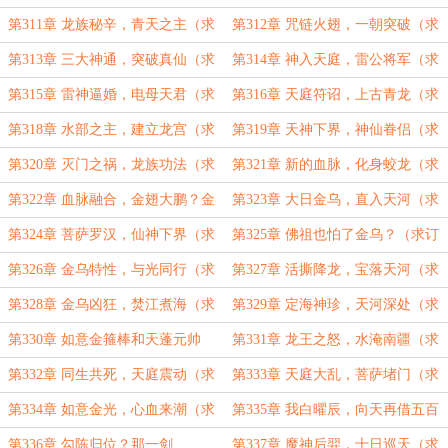
阅）
订阅）
第311章 龙族秘辛，青天之主（求
第312章 咒链火翅，一朝突破（求
订阅）
订阅）
第313章 三大神通，突破真仙（求
第314章 神入天庭，雷公将军（求
订阅）
订阅）
第315章 雷神逼婚，电母天君（求
第316章 天庭符诏，上古青龙（求
订阅）
订阅）
第318章 水部之主，建立龙宫（求
第319章 天神下界，神仙眷侣（求
订阅）
订阅）
第320章 灭门之祸，龙族功法（求
第321章 新的血脉，化身蛟龙（求
订阅）
订阅）
第322章 血脉融合，金翅大鹏？金
第323章 大日金乌，直入天河（求
乌？（求订阅）
订阅）
第324章 菩萨罗汉，仙神下界（求
第325章 佛祖也怕了金乌？（求订
订阅）
阅）
第326章 金乌特性，与光同行（求
第327章 活撕降龙，宝落天河（求
订阅）
订阅）
第328章 金乌凶狂，焚江煮海（求
第329章 定海神珍，天河深处（求
订阅）
订阅）
第330章 如意金箍棒和天蓬元帅
第331章 龙王之怒，水淹南疆（求
（求订阅）
订阅）
第332章 同生共死，天庭震动（求
第333章 天庭大乱，菩萨堵门（求
订阅）
订阅）
第334章 如意金光，心血来潮（求
第335章 我白曜辰，向天再借五百
订阅）
年（求订阅）
第336章 勾陈归位？那一剑……
第337章 魔神后羿，十日巡天（求