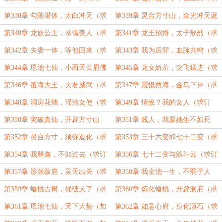
（求订阅）
订阅）
第338章 勾陈灌体，太白冲天（求
第339章 灵台方寸山，金光冲天庭
订阅）
（求订阅）
第340章 龙族公主，珍馐美人（求
第341章 龙王招婿，太子敖烈（求
订阅）
订阅）
第342章 夫妻一体，等他回来（求
第343章 我为后羿，血脉共鸣（求
订阅）
订阅）
第344章 瑶池七仙，小西天黄眉佛
第345章 龙女娇羞，突飞猛进（求
（求订阅）
订阅）
第346章 覆海大王，夫君威武（求
第347章 震慑西海，金乌下界（求
订阅）
订阅）
第348章 洞房花烛，瑶池女使（求
第349章 情敌？我的女人（求订
订阅）
阅）
第350章 突破真仙，开辟方寸山
第351章 贱人，我要她生不如死
（求订阅）
（求订阅）
第352章 灵台方寸，须弥造化（求
第353章 三十六变和七十二变（求
订阅）
订阅）
第354章 我释迦，不知过去（求订
第356章 七十二变与筋斗云（求订
阅）
阅）
第357章 嚣张跋扈，吴天出关（求
第358章 我金池一生，不弱于人
订阅）
（求订阅）
第359章 蟠桃古树，捅破天了（求
第360章 炼化蟠桃，开辟洞府（求
订阅）
订阅）
第361章 瑶池七仙，天下大势（加
第362章 如意心府，身化顽石（求