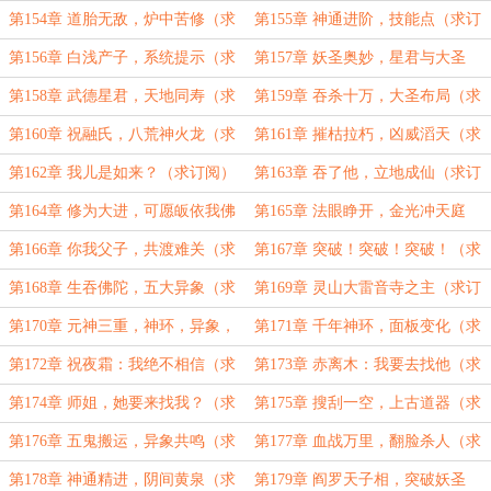
订阅）
（求订阅）
第154章 道胎无敌，炉中苦修（求
第155章 神通进阶，技能点（求订
订阅）
阅）
第156章 白浅产子，系统提示（求
第157章 妖圣奥妙，星君与大圣
订阅）
（求订阅）
第158章 武德星君，天地同寿（求
第159章 吞杀十万，大圣布局（求
订阅）
订阅）
第160章 祝融氏，八荒神火龙（求
第161章 摧枯拉朽，凶威滔天（求
订阅）
订阅）
第162章 我儿是如来？（求订阅）
第163章 吞了他，立地成仙（求订
阅）
第164章 修为大进，可愿皈依我佛
第165章 法眼睁开，金光冲天庭
（求订阅）
（求订阅）
第166章 你我父子，共渡难关（求
第167章 突破！突破！突破！（求
订阅）
订阅）
第168章 生吞佛陀，五大异象（求
第169章 灵山大雷音寺之主（求订
订阅）
阅）
第170章 元神三重，神环，异象，
第171章 千年神环，面板变化（求
道经（求订阅）
订阅）
第172章 祝夜霜：我绝不相信（求
第173章 赤离木：我要去找他（求
订阅）
订阅）
第174章 师姐，她要来找我？（求
第175章 搜刮一空，上古道器（求
订阅）
订阅）
第176章 五鬼搬运，异象共鸣（求
第177章 血战万里，翻脸杀人（求
订阅）
订阅）
第178章 神通精进，阴间黄泉（求
第179章 阎罗天子相，突破妖圣