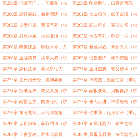
（求订阅）
（求订阅）
第258章 打破天门，一印轰杀（求
第259章 印杀散仙，口吞定风珠
订阅）
（求订阅）
第260章 疯狂突破，命格圆满（求
第261章 太白归位，妖圣白浅（求
订阅）
订阅）
第262章 夫妻再见，我没有死（求
第263章 武曲星光，夺取古箭（求
订阅）
订阅）
第264章 射杀神魔，大羿复活（求
第265章 他没有死，称霸一方（求
订阅）
订阅）
第266章 南疆妖族，听我号令，杀
第267章 包藏祸心，暴起杀人（求
（求订阅）
订阅）
第268章 血腥清算，执掌大权（求
第269章 彻夜缠绵，修为突破（求
订阅）
订阅）
第270章 炼化法珠，赤龙斩仙刀
第271章 血脉图腾，夸父传承（求
（加更）
订阅）
第272章 逐日踏光经，魔神异象
第273章 神魔图，祝融使者（求订
（求订阅）
阅）
第274章 突破元神，夸父真血（求
第275章 面板变化，刀斩群敌（求
订阅）
订阅）
第276章 南疆之主，图腾化柱（求
第277章 修为大进，神通融合（求
订阅）
订阅）
第278章 东海龙宫，天河与龙象
第279章 你求我，化身女子（求订
（求订阅）
阅）
第280章 认祖归宗，获取功法（求
第281章 春风化雨刀，馆主之位
订阅）
（求订阅）
第282章 上古异种，辟水金晶兽
第283章 风母元君图，法宝碧光刀