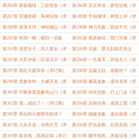
（求订阅）
（求订阅）
第284章 家族栽培，三处馆舍（求
第286章 五女沐浴，参悟法相（求
订阅）
订阅）
第287章 苦修突破，风神法珠（求
第288章 午后缠绵，神龙上岸（求
订阅）
订阅）
第289章 碧落天河，神柱镇山（求
第290章 神力无敌，我说不允（求
订阅）
订阅）
第291章 吃我一棍，横扫一切敌
第292章 棍杀散仙，毁门灭派（求
（求订阅）
订阅）
第293章 龙宫太子，淫人妻女（求
第294章 灭族，婴儿妇孺尽杀之
订阅）
（求订阅）
第295章 大军冲杀，巨浪滔天（求
第296章 一爪遮天，碧落夫人（求
订阅）
订阅）
第297章 我在天庭等你（求订阅）
第298章 当庭立柱，谁能动？（求
订阅）
第299章 龙象舍利，大威天龙（求
第300章 威逼龙象，谋夺龙珠（求
订阅）
订阅）
第301章 可敢来我龙象寺山门（求
第302章 内外交困，打上门去（求
订阅）
订阅）
第303章 我，成仙了！（求订阅）
第304章 法相分身，成道之恩（求
订阅）
第305章 凤仙和大都督有私情？
第306章 踏破龙象，滚出南疆（求
（求订阅）
订阅）
第307章 六头天龙，光明大咒（求
第308章 护法金刚，且莫杀我（求
订阅）
订阅）
第309章 除非他，跪地认错（求订
第310章 随手捏死，求取法珠（求