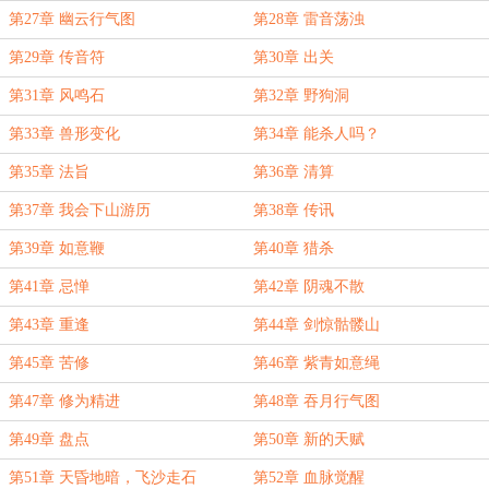
第27章 幽云行气图
第28章 雷音荡浊
第29章 传音符
第30章 出关
第31章 风鸣石
第32章 野狗洞
第33章 兽形变化
第34章 能杀人吗？
第35章 法旨
第36章 清算
第37章 我会下山游历
第38章 传讯
第39章 如意鞭
第40章 猎杀
第41章 忌惮
第42章 阴魂不散
第43章 重逢
第44章 剑惊骷髅山
第45章 苦修
第46章 紫青如意绳
第47章 修为精进
第48章 吞月行气图
第49章 盘点
第50章 新的天赋
第51章 天昏地暗，飞沙走石
第52章 血脉觉醒