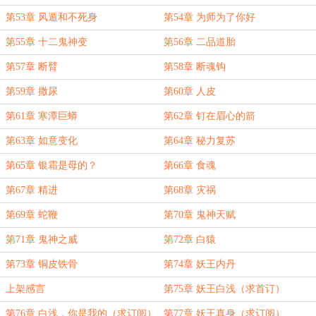
第53章 风遁和不死身
第54章 为师为了你好
第55章 十二鬼神变
第56章 二品道胎
第57章 断臂
第58章 断魂钩
第59章 撒尿
第60章 人皮
第61章 寒潭巨蟒
第62章 钉在眉心的箭
第63章 如意变化
第64章 秘力复苏
第65章 银霜是母的？
第66章 食魂
第67章 精进
第68章 灾祸
第69章 蛇鞭
第70章 鬼神天赋
第71章 鬼神之威
第72章 白猿
第73章 铜皮铁骨
第74章 妖王内丹
上架感言
第75章 妖王白浅（求首订）
第76章 白浅，你是我的（求订阅）
第77章 妖王真身（求订阅）