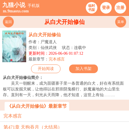
九猫小说
手机版
临时
登录
注册
书架
m.9maoxs.com
从白犬开始修仙
返回
菜单
从白犬开始修仙
作者：尸魔道人
类别：仙侠武侠
状态：连载中
更新时间：2026-06-06 01:07:12
最新章节：
完本感言
开始阅读
加入书架
从白犬开始修仙简介：
吴天一朝醒来，成为苗疆寨子里一条普通的白犬，好在有系统面
板可以发掘天赋，让他得以在邪崇阴鬼横行、妖魔遍地的大山里生
存。直到有一天，剑光从天而降，他才知道，这世上有仙……...
《从白犬开始修仙》最新章节
完本感言
第471章 天狗吞月（大结局）