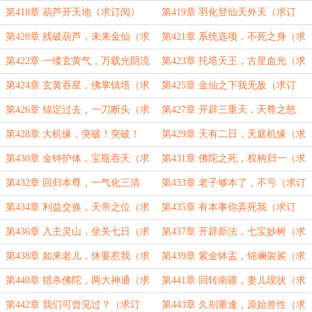
阅）
订阅）
第418章 葫芦开天地（求订阅）
第419章 羽化登仙天外天（求订
阅）
第420章 残破葫芦，未来金仙（求
第421章 系统选项，不死之身（求
订阅）
订阅）
第422章 一缕玄黄气，万载光阴流
第423章 托塔天王，古星血光（求
（求订阅）
订阅）
第424章 玄黄吞星，佛掌镇塔（求
第425章 金仙之下我无敌（求订
订阅）
阅）
第426章 锚定过去，一刀断头（求
第427章 开辟三重天，天尊之怒
订阅）
（求订阅）
第428章 大机缘，突破！突破！
第429章 天有二日，天庭机缘（求
（求订阅）
订阅）
第430章 金钟护体，宝瓶吞天（求
第431章 佛陀之死，权柄归一（求
订阅）
订阅）
第432章 回归本尊，一气化三清
第433章 老子够本了，不亏（求订
（求订阅）
阅）
第434章 利益交换，天帝之位（求
第435章 有本事你弄死我（求订
订阅）
阅）
第436章 入主灵山，坐关七日（求
第437章 开辟新法，七宝妙树（求
订阅）
订阅）
第438章 如来老儿，休要惹我（求
第439章 紫金钵盂，锦斓袈裟（求
订阅）
订阅）
第440章 猎杀佛陀，两大神通（求
第441章 回转南疆，妻儿现状（求
订阅）
订阅）
第442章 我们可曾见过？（求订
第443章 久别重逢，原始兽性（求