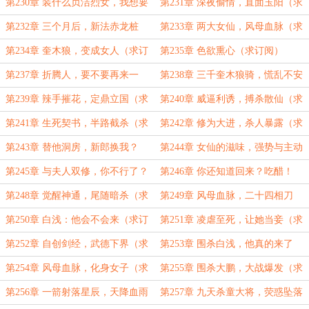
订阅）
订阅）
第230章 装什么贞洁烈女，我想要
第231章 深夜偷情，直面玉阳（求
（求订阅）
订阅）
第232章 三个月后，新法赤龙桩
第233章 两大女仙，风母血脉（求
（求订阅）
订阅）
第234章 奎木狼，变成女人（求订
第235章 色欲熏心（求订阅）
阅）
第237章 折腾人，要不要再来一
第238章 三千奎木狼骑，慌乱不安
次？（求订阅）
（求订阅）
第239章 辣手摧花，定鼎立国（求
第240章 威逼利诱，搏杀散仙（求
订阅）
订阅）
第241章 生死契书，半路截杀（求
第242章 修为大进，杀人暴露（求
订阅）
订阅）
第243章 替他洞房，新郎换我？
第244章 女仙的滋味，强势与主动
（求订阅）
（求订阅）
第245章 与夫人双修，你不行了？
第246章 你还知道回来？吃醋！
（求订阅）
（求订阅）
第248章 觉醒神通，尾随暗杀（求
第249章 风母血脉，二十四相刀
订阅）
（求订阅）
第250章 白浅：他会不会来（求订
第251章 凌虐至死，让她当妾（求
阅）
订阅）
第252章 自创剑经，武德下界（求
第253章 围杀白浅，他真的来了
订阅）
（求订阅）
第254章 风母血脉，化身女子（求
第255章 围杀大鹏，大战爆发（求
订阅）
订阅）
第256章 一箭射落星辰，天降血雨
第257章 九天杀童大将，荧惑坠落