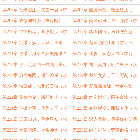
订阅）
（求订阅）
第206章 欲念滋生，失去一切（求
第207章 垂涎美色，霸王硬上弓
订阅）
（求订阅）
第208章 双修与蜕变（求订阅）
第209章 南汐献身，兽性觉醒（求
订阅）
第210章 得偿所愿，血脉蜕变（求
第211章 趴着修行，日月与荧惑
订阅）
（求订阅）
第212章 突破大妖，天赋千里眼
第213章 鹅黄色的肚兜（求订阅）
（求订阅）
第214章 你破了身子？奸夫是谁？
第215章 调教，媚态天成（求订
（求订阅）
阅）
第216章 你一定要回来找我（求订
第217章 祸斗真身，吼碎星辰（求
阅）
订阅）
第218章 刀光如网，祸斗凶威（求
第219章 我的女人，千刀万剐（求
订阅）
订阅）
第220章 法珠成，赤龙通天法（求
第221章 凝聚新血脉，世家技能
订阅）
（求订阅）
第222章 娶你为妻，新郎换人（求
第223章 约定婚期，围杀白浅（求
订阅）
订阅）
第224章 连破七重，化为人形（求
第225章 身躯蜕变，面板变化（求
订阅）
订阅）
第226章 返回山城，重逢双修（求
第227章 深入骨髓，我要你补偿我
订阅）
（求订阅）
第228章 天赋圆满，异象冲天（求
第229章 纯血祸斗，荧惑命格（求