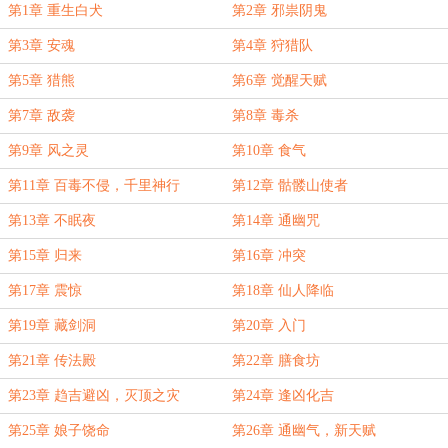
第1章 重生白犬
第2章 邪祟阴鬼
第3章 安魂
第4章 狩猎队
第5章 猎熊
第6章 觉醒天赋
第7章 敌袭
第8章 毒杀
第9章 风之灵
第10章 食气
第11章 百毒不侵，千里神行
第12章 骷髅山使者
第13章 不眠夜
第14章 通幽咒
第15章 归来
第16章 冲突
第17章 震惊
第18章 仙人降临
第19章 藏剑洞
第20章 入门
第21章 传法殿
第22章 膳食坊
第23章 趋吉避凶，灭顶之灾
第24章 逢凶化吉
第25章 娘子饶命
第26章 通幽气，新天赋