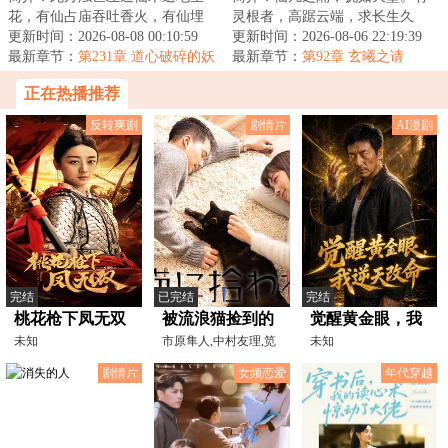
花，有仙占庙吞吐香火，有仙埋
灵根者，高踞云端，求长生久
坟过阴走脚，有仙游街采生折
更新时间：2026-08-08 00:10:59
视；无灵根者，命如草芥，于红
更新时间：2026-08-06 22:19:39
割，有仙化身万千...
最新章节：
第231章 道心破碎的妖
尘老死。夏冬本是...
最新章节：
第92章 玄曦之请
皇
正在热播推荐
反转爽剧
剧情片
AI漫剧
完结
已完结
完结
桃花枪下凤无双
被流浪猫捡到的
觉醒黄金眼，我
未知
男人
市原隼人,中村友理,笕
逆天改命
未知
美和子,奥田惠梨华,平
剧情片
女频恋爱
年代穿越