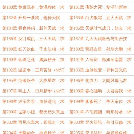
订阅）
（求订阅）
第180章 黄泉洗身，黄泥葬体（求
第181章 佛陀之死，复活与新生
订阅）
（求订阅）
第182章 开局一条狗，选择天赋
第183章 白犬银霜，五大天赋（求
（求订阅）
订阅）
第184章 吞食伴侣，新的天赋（求
第185章 天赋吐气成刀，姐夫（求
订阅）
订阅）
第186章 反目成仇，三大天赋（求
第187章 九大天赋融合与组合技
订阅）
（求订阅）
第188章 妖刀饮血，千丈法相（求
第189章 荧惑古星，射杀大鹏（求
订阅）
订阅）
第190章 金珠之死，屠妖榜开（加
第191章 入洞房，师姐至南疆（求
更！）
订阅）
第192章 温柔乡，三月苦修（求订
第193章 血脉蜕变，异种云光犼
阅）
（求订阅）
第195章 突破妖圣，太岁星君（求
第196章 化血刀，太阴风母元君
订阅）
（求订阅）
第197章 叫主人，日月精华（求订
第198章 春心骚动，夫君要我（求
阅）
订阅）
第198章 沐浴岩浆，血脉进化（求
第199章 爹爹死了，争天帝位（求
订阅）
订阅）
第200章 世家小姐，都天烈火真血
第201章 不伦婚姻，畸形传承（求
（求订阅）
订阅）
第202章 再见赤离木，跟我走（求
第203章 咒火双轮，勾引双修（求
订阅）
订阅）
第204章 天赋融合，神通种子（求
第205章 突飞猛进，与妖魔双修