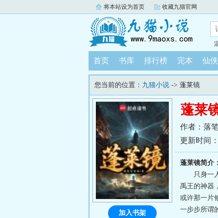
将本站设为首页
收藏九猫官网
首页
书库
排行榜
完本
仙侠
您当前的位置：
九猫小说
-> 蓬莱镜
蓬莱
作者：落
更新时间：202
蓬莱镜简介
只身一
禹王的神器
或许那一片
一步步所谓
加入书架