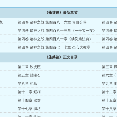
《蓬莱镜》最新章节
龙
第四卷 诸神之战 第四百八十六章 青白分界
第四卷 
第四卷 诸神之战 第四百八十三章《一千零一夜》
第四卷 
第四卷 诸神之战 第四百八十章《勃艮第法典》
第四卷 
第四卷 诸神之战 第四百七十七章 圣心大教堂
第四卷 
《蓬莱镜》正文目录
第二章 铁虎臣
第三章 
第五章 封陵石
第六章 
第八章 相马
第九章 
第十一章 烂柯
第十二章
第十四章 猴群
第十五章
第十七章 织坊
第十八章