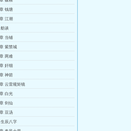
章 赈粮
章 钱塘
章 江潮
 舫谈
章 当铺
章 紫禁城
章 两难
章 奸细
章 神箭
章 云雷规矩镜
章 白光
章 剑仙
章 豆汤
 生辰八字