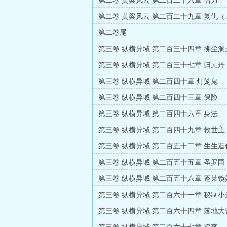
第二卷 黄梁风云 第二百二十六章 借力
第二卷 黄梁风云 第二百二十九章 复仇（
第二卷尾
第三卷 纵横异域 第二百三十四章 拂尘洞
第三卷 纵横异域 第二百三十七章 归元丹
第三卷 纵横异域 第二百四十章 灯笼鬼
第三卷 纵横异域 第二百四十三章 保险
第三卷 纵横异域 第二百四十六章 身法
第三卷 纵横异域 第二百四十九章 救世主
第三卷 纵横异域 第二百五十二章 生生造
第三卷 纵横异域 第二百五十五章 圣罗国
第三卷 纵横异域 第二百五十八章 蓬莱镜
第三卷 纵横异域 第二百六十一章 秘制小
第三卷 纵横异域 第二百六十四章 落地大