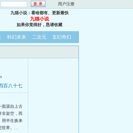
：
用户注册
九猫小说：看啥都有、更新最快
九猫小说
如果你觉得好，恳请收藏
生
科幻未来
二次元
玄幻奇幻
中
第四百八十七
一面源自上古
并非架空，而
，用半生换来
界。...