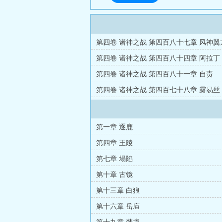
第四卷 诸神之战 第四百八十七章 风神翼
第四卷 诸神之战 第四百八十四章 阿拉丁
第四卷 诸神之战 第四百八十一章 自责
第四卷 诸神之战 第四百七十八章 露易丝
第一章 逐鹿
第四章 王陵
第七章 塌陷
第十章 古镜
第十三章 白狼
第十六章 岳庙