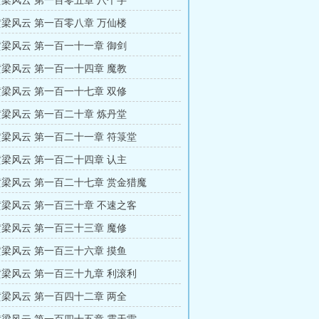
黄梁风云 第一百零五章 八个字
黄梁风云 第一百零八章 万仙楼
黄梁风云 第一百一十一章 御剑
黄梁风云 第一百一十四章 魔教
黄梁风云 第一百一十七章 双修
黄梁风云 第一百二十章 炼丹堂
黄梁风云 第一百二十一章 符箓堂
黄梁风云 第一百二十四章 认主
黄梁风云 第一百二十七章 赏金猎魔
黄梁风云 第一百三十章 不速之客
黄梁风云 第一百三十三章 魔修
黄梁风云 第一百三十六章 摸鱼
黄梁风云 第一百三十九章 利滚利
黄梁风云 第一百四十二章 两全