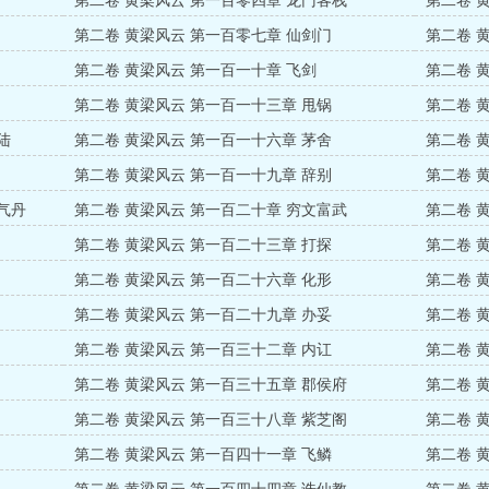
第二卷 黄梁风云 第一百零四章 龙门客栈
第二卷 
第二卷 黄梁风云 第一百零七章 仙剑门
第二卷 
第二卷 黄梁风云 第一百一十章 飞剑
第二卷 
第二卷 黄梁风云 第一百一十三章 甩锅
第二卷 
陆
第二卷 黄梁风云 第一百一十六章 茅舍
第二卷 
第二卷 黄梁风云 第一百一十九章 辞别
第二卷 
气丹
第二卷 黄梁风云 第一百二十章 穷文富武
第二卷 
第二卷 黄梁风云 第一百二十三章 打探
第二卷 
第二卷 黄梁风云 第一百二十六章 化形
第二卷 
第二卷 黄梁风云 第一百二十九章 办妥
第二卷 
第二卷 黄梁风云 第一百三十二章 内讧
第二卷 
第二卷 黄梁风云 第一百三十五章 郡侯府
第二卷 
第二卷 黄梁风云 第一百三十八章 紫芝阁
第二卷 
第二卷 黄梁风云 第一百四十一章 飞鳞
第二卷 