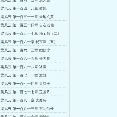
黄梁风云 第一百四十五章 震天雷
黄梁风云 第一百四十八章 教规
黄梁风云 第一百五十一章 天地玄黄
黄梁风云 第一百五十四章 自在老仙
黄梁风云 第一百五十七章 秘宝窟（二）
黄梁风云 第一百六十章 秘宝窟（五）
黄梁风云 第一百六十三章 姒饮冰
黄梁风云 第一百六十五章 长力符
黄梁风云 第一百六十八章 冰窟
黄梁风云 第一百七十一章 激战
黄梁风云 第一百七十四章 灵猪子
黄梁风云 第一百七十七章 玉基丹
黄梁风云 第一百八十章 大魔头
黄梁风云 第一百八十三章 东明仙长