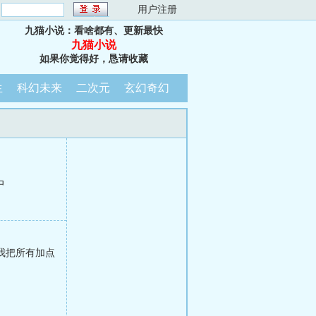
：
用户注册
九猫小说：看啥都有、更新最快
九猫小说
如果你觉得好，恳请收藏
生
科幻未来
二次元
玄幻奇幻
中
我把所有加点