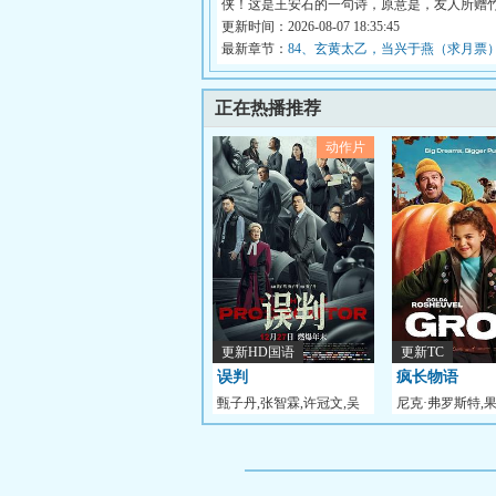
侠！这是王安石的一句诗，原意是，友人所赠
新...
更新时间：2026-08-07 18:35:45
最新章节：
84、玄黄太乙，当兴于燕（求月票
正在热播推荐
动作片
更新HD国语
更新TC
误判
疯长物语
甄子丹,张智霖,许冠文,吴
尼克·弗罗斯特,
镇宇,张天赋,郑则
斯乌威尔,杰里米