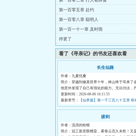
第一百零二章 打人者薛俊
第一百零五章 赴约
第一百零八章 聪明人
第一百一十一章 及时雨
停更了
看了《寻亲记》的书友还喜欢看
长生仙路
作者：九夏忧桑
简介：穿越到修真世界十年，林山终于等来了
他意外发现了自己有强化的能力。无论功法，
宝...
更新时间：2026-08-06 16:11:55
最新章节：
【仙界篇】第一千三百八十五章 祭
胡吃海塞
拔剑
作者：流浪的蛤蟆
简介：冠工新意斲檀栾，雾卷云烝久未乾！又