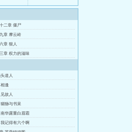
十二章 僵尸
九章 摩云岭
六章 狠人
三章 权力的滋味
癞头道人
再相逢
又见故人
 猢狲与书呆
 南华露重白眉霜
 我记得有六个啊