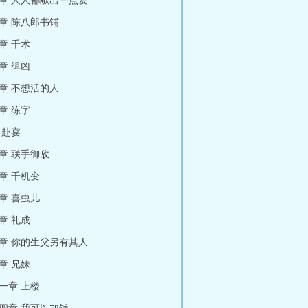
章 人人都献出一点爱
章 陈八郎书铺
章 千术
章 缉凶
章 不想活的人
章 练字
 赴宴
章 联手御敌
章 千机变
章 喜虫儿
章 礼成
章 你的生父另有其人
章 兄妹
一章 上楼