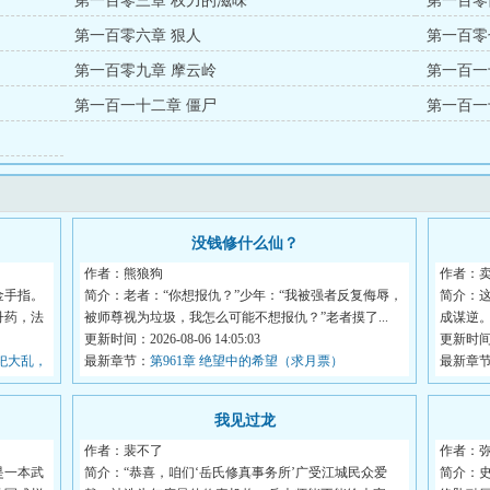
第一百零三章 权力的滋味
第一百零
第一百零六章 狠人
第一百零
第一百零九章 摩云岭
第一百一
第一百一十二章 僵尸
第一百一
没钱修什么仙？
作者：熊狼狗
作者：
金手指。
简介：老者：“你想报仇？”少年：“我被强者反复侮辱，
简介：
丹药，法
被师尊视为垃圾，我怎么可能不想报仇？”老者摸了...
成谋逆
更新时间：2026-08-06 14:05:03
拜...
更新时间：2
祀大乱，
最新章节：
第961章 绝望中的希望（求月票）
最新章
我见过龙
作者：裴不了
作者：
是一本武
简介：“恭喜，咱们‘岳氏修真事务所’广受江城民众爱
简介：