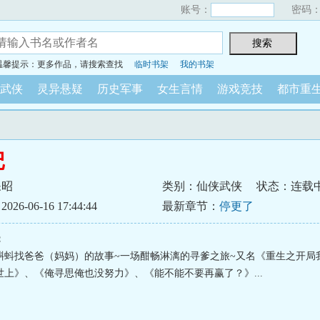
账号：
密码
温馨提示：更多作品，请搜索查找
临时书架
我的书架
武侠
灵异悬疑
历史军事
女生言情
游戏竞技
都市重
记
呆昭
类别：仙侠武侠
状态：连载
6-06-16 17:44:44
最新章节：
停更了
：
蝌蚪找爸爸（妈妈）的故事~一场酣畅淋漓的寻爹之旅~又名《重生之开局
世上》、《俺寻思俺也没努力》、《能不能不要再赢了？》...