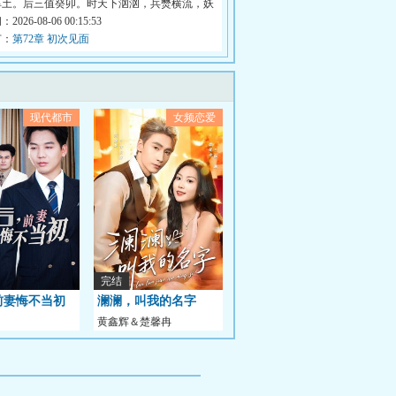
厚土。后三值癸卯。时天下汹汹，兵燹横流，妖
026-08-06 00:15:53
节：
第72章 初次见面
现代都市
女频恋爱
完结
前妻悔不当初
澜澜，叫我的名字
黄鑫辉＆楚馨冉