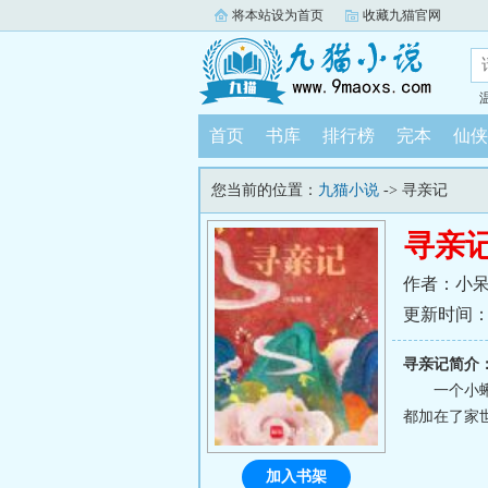
将本站设为首页
收藏九猫官网
首页
书库
排行榜
完本
仙侠
您当前的位置：
九猫小说
-> 寻亲记
寻亲
作者：小
更新时间：202
寻亲记简介
一个小
都加在了家
加入书架