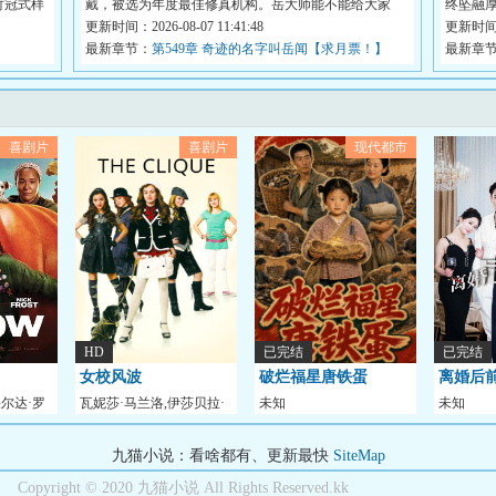
竹冠式样
戴，被选为年度最佳修真机构。岳大师能不能给大家
终坠融
分...
更新时间：2026-08-07 11:41:48
邪...
更新时间：2
）
最新章节：
第549章 奇迹的名字叫岳闻【求月票！】
最新章
喜剧片
喜剧片
现代都市
HD
已完结
已完结
女校风波
破烂福星唐铁蛋
离婚后
果尔达·罗
瓦妮莎·马兰洛,伊莎贝拉·
未知
未知
麦克罗林,Samant
九猫小说：看啥都有、更新最快
SiteMap
Copyright © 2020 九猫小说 All Rights Reserved.kk