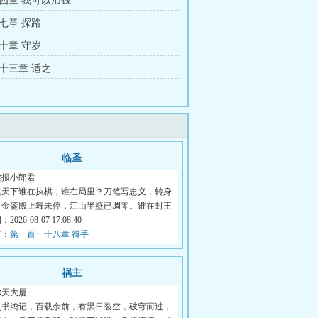
四章 我可以加钱
七章 探路
十章 守岁
十三章 适之
临圣
卖报小郎君
这天下谁在执棋，谁在局里？刀笔写忠义，转身
。金銮殿上舞未停，江山半壁已凋零。谁在封王
026-08-07 17:08:40
节：
第一百一十八章 得手
祸主
弥天大厦
史书鸿记，百载余前，有黑日裂空，破穹而过，