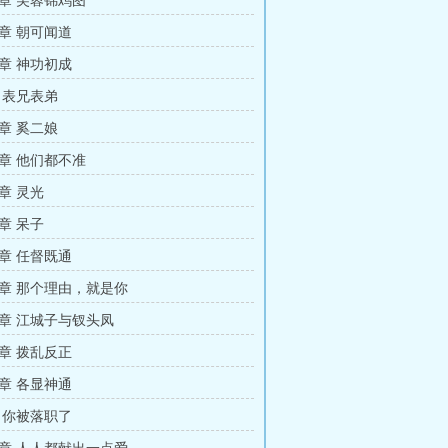
章 芙蓉锦鸡图
章 朝可闻道
章 神功初成
 表兄表弟
章 奚二娘
章 他们都不准
章 灵光
章 呆子
章 任督既通
章 那个理由，就是你
章 江城子与钗头凤
章 拨乱反正
章 各显神通
 你被落职了