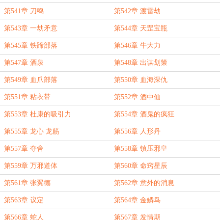
第541章 刀鸣
第542章 渡雷劫
第543章 一劫矛意
第544章 天罡宝瓶
第545章 铁蹄部落
第546章 牛大力
第547章 酒泉
第548章 出谋划策
第549章 血爪部落
第550章 血海深仇
第551章 粘衣带
第552章 酒中仙
第553章 杜康的吸引力
第554章 酒鬼的疯狂
第555章 龙心 龙筋
第556章 人形丹
第557章 夺舍
第558章 镇压邪皇
第559章 万邪道体
第560章 命窍星辰
第561章 张翼德
第562章 意外的消息
第563章 议定
第564章 金鳞鸟
第566章 蛇人
第567章 发情期