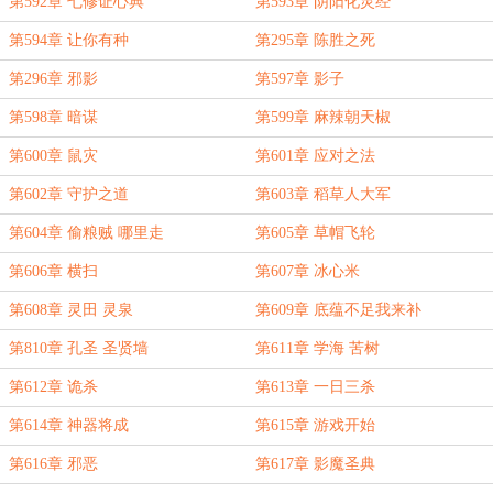
第592章 七修证心典
第593章 阴阳化灵经
第594章 让你有种
第295章 陈胜之死
第296章 邪影
第597章 影子
第598章 暗谋
第599章 麻辣朝天椒
第600章 鼠灾
第601章 应对之法
第602章 守护之道
第603章 稻草人大军
第604章 偷粮贼 哪里走
第605章 草帽飞轮
第606章 横扫
第607章 冰心米
第608章 灵田 灵泉
第609章 底蕴不足我来补
第810章 孔圣 圣贤墙
第611章 学海 苦树
第612章 诡杀
第613章 一日三杀
第614章 神器将成
第615章 游戏开始
第616章 邪恶
第617章 影魔圣典