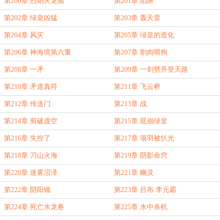
第200章 烈焰火龙猪
第201章 陷阱
第202章 绿皇凶猛
第203章 轰天雷
第204章 风灾
第205章 绿皇的造化
第206章 神海境第六重
第207章 割肉喂狗
第208章 一矛
第209章 一剑劈开登天路
第210章 矛道真符
第211章 飞云桥
第212章 传送门
第213章 战
第214章 剪破虚空
第215章 屁崩绿皇
第216章 失控了
第217章 项羽被扒光
第218章 刀山火海
第219章 阴影命窍
第220章 迷雾沼泽
第221章 幽灵
第222章 阴阳镜
第223章 吕布 李元霸
第224章 死亡水龙卷
第225章 水中杀机