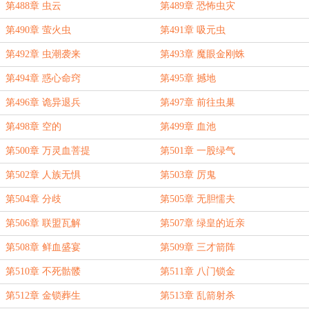
第488章 虫云
第489章 恐怖虫灾
第490章 萤火虫
第491章 吸元虫
第492章 虫潮袭来
第493章 魔眼金刚蛛
第494章 惑心命窍
第495章 撼地
第496章 诡异退兵
第497章 前往虫巢
第498章 空的
第499章 血池
第500章 万灵血菩提
第501章 一股绿气
第502章 人族无惧
第503章 厉鬼
第504章 分歧
第505章 无胆懦夫
第506章 联盟瓦解
第507章 绿皇的近亲
第508章 鲜血盛宴
第509章 三才箭阵
第510章 不死骷髅
第511章 八门锁金
第512章 金锁葬生
第513章 乱箭射杀