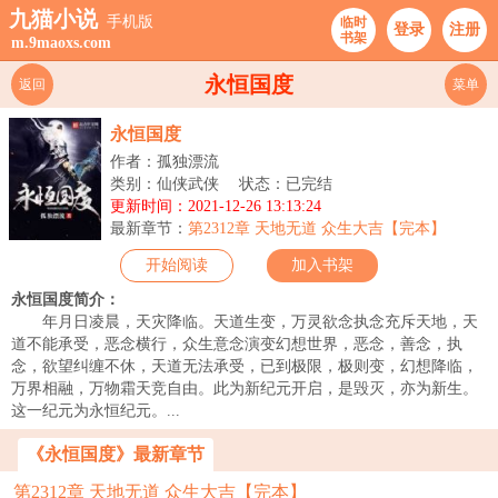
九猫小说
手机版
临时
登录
注册
书架
m.9maoxs.com
永恒国度
返回
菜单
永恒国度
作者：孤独漂流
类别：仙侠武侠
状态：已完结
更新时间：2021-12-26 13:13:24
最新章节：
第2312章 天地无道 众生大吉【完本】
开始阅读
加入书架
永恒国度简介：
年月日凌晨，天灾降临。天道生变，万灵欲念执念充斥天地，天
道不能承受，恶念横行，众生意念演变幻想世界，恶念，善念，执
念，欲望纠缠不休，天道无法承受，已到极限，极则变，幻想降临，
万界相融，万物霜天竞自由。此为新纪元开启，是毁灭，亦为新生。
这一纪元为永恒纪元。...
《永恒国度》最新章节
第2312章 天地无道 众生大吉【完本】