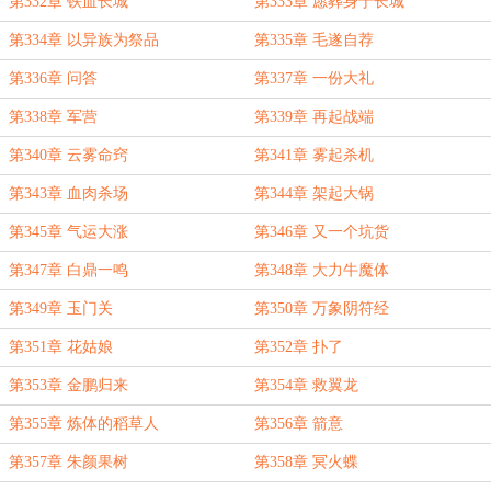
第332章 铁血长城
第333章 愿葬身于长城
第334章 以异族为祭品
第335章 毛遂自荐
第336章 问答
第337章 一份大礼
第338章 军营
第339章 再起战端
第340章 云雾命窍
第341章 雾起杀机
第343章 血肉杀场
第344章 架起大锅
第345章 气运大涨
第346章 又一个坑货
第347章 白鼎一鸣
第348章 大力牛魔体
第349章 玉门关
第350章 万象阴符经
第351章 花姑娘
第352章 扑了
第353章 金鹏归来
第354章 救翼龙
第355章 炼体的稻草人
第356章 箭意
第357章 朱颜果树
第358章 冥火蝶