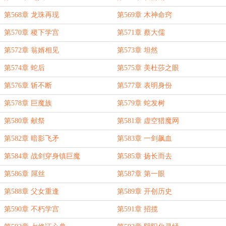
第568章 龙珠再现
第569章 木神命窍
第570章 稷下学宫
第571章 蔡大儒
第572章 翁婿相见
第573章 坦然
第574章 蛇后
第575章 美杜莎之眼
第576章 斩不断
第577章 表明身份
第578章 巨魔族
第579章 蛇发树
第580章 献祭
第581章 虚空猎魔网
第582章 暗影飞矛
第583章 一剑飙血
第584章 战剑穿身镇巨魔
第585章 扬长而去
第586章 屌丝
第587章 第一眼
第588章 父女重逢
第589章 开创历史
第590章 不朽学宫
第591章 招揽