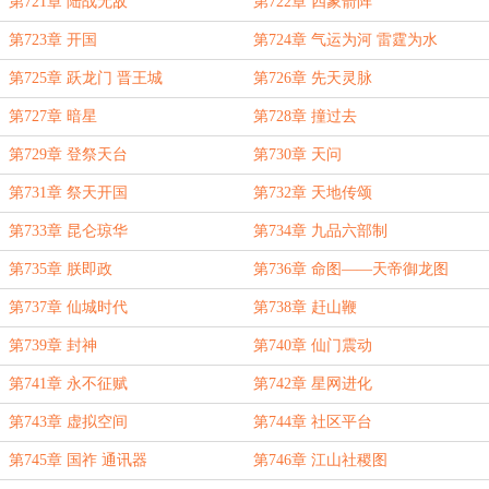
第721章 陆战无敌
第722章 四象箭阵
第723章 开国
第724章 气运为河 雷霆为水
第725章 跃龙门 晋王城
第726章 先天灵脉
第727章 暗星
第728章 撞过去
第729章 登祭天台
第730章 天问
第731章 祭天开国
第732章 天地传颂
第733章 昆仑琼华
第734章 九品六部制
第735章 朕即政
第736章 命图——天帝御龙图
第737章 仙城时代
第738章 赶山鞭
第739章 封神
第740章 仙门震动
第741章 永不征赋
第742章 星网进化
第743章 虚拟空间
第744章 社区平台
第745章 国祚 通讯器
第746章 江山社稷图