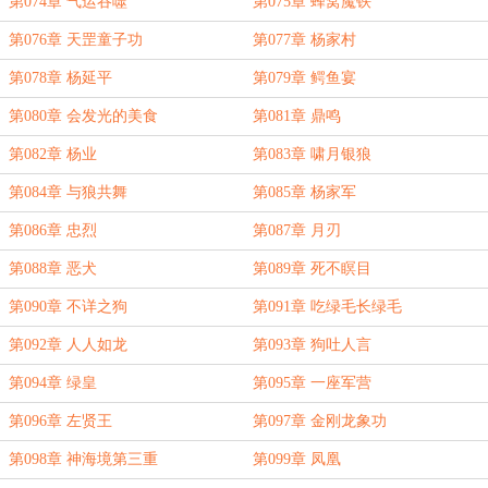
第074章 气运吞噬
第075章 蜂窝魔铁
第076章 天罡童子功
第077章 杨家村
第078章 杨延平
第079章 鳄鱼宴
第080章 会发光的美食
第081章 鼎鸣
第082章 杨业
第083章 啸月银狼
第084章 与狼共舞
第085章 杨家军
第086章 忠烈
第087章 月刃
第088章 恶犬
第089章 死不瞑目
第090章 不详之狗
第091章 吃绿毛长绿毛
第092章 人人如龙
第093章 狗吐人言
第094章 绿皇
第095章 一座军营
第096章 左贤王
第097章 金刚龙象功
第098章 神海境第三重
第099章 凤凰