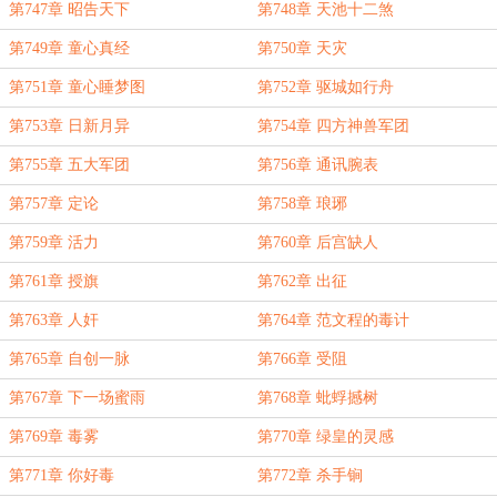
第747章 昭告天下
第748章 天池十二煞
第749章 童心真经
第750章 天灾
第751章 童心睡梦图
第752章 驱城如行舟
第753章 日新月异
第754章 四方神兽军团
第755章 五大军团
第756章 通讯腕表
第757章 定论
第758章 琅琊
第759章 活力
第760章 后宫缺人
第761章 授旗
第762章 出征
第763章 人奸
第764章 范文程的毒计
第765章 自创一脉
第766章 受阻
第767章 下一场蜜雨
第768章 蚍蜉撼树
第769章 毒雾
第770章 绿皇的灵感
第771章 你好毒
第772章 杀手锏