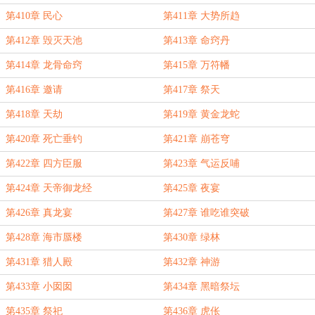
第410章 民心
第411章 大势所趋
第412章 毁灭天池
第413章 命窍丹
第414章 龙骨命窍
第415章 万符幡
第416章 邀请
第417章 祭天
第418章 天劫
第419章 黄金龙蛇
第420章 死亡垂钓
第421章 崩苍穹
第422章 四方臣服
第423章 气运反哺
第424章 天帝御龙经
第425章 夜宴
第426章 真龙宴
第427章 谁吃谁突破
第428章 海市蜃楼
第430章 绿林
第431章 猎人殿
第432章 神游
第433章 小囡囡
第434章 黑暗祭坛
第435章 祭祀
第436章 虎伥