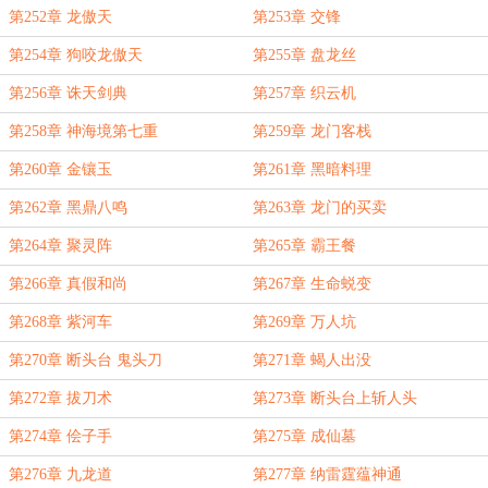
第252章 龙傲天
第253章 交锋
第254章 狗咬龙傲天
第255章 盘龙丝
第256章 诛天剑典
第257章 织云机
第258章 神海境第七重
第259章 龙门客栈
第260章 金镶玉
第261章 黑暗料理
第262章 黑鼎八鸣
第263章 龙门的买卖
第264章 聚灵阵
第265章 霸王餐
第266章 真假和尚
第267章 生命蜕变
第268章 紫河车
第269章 万人坑
第270章 断头台 鬼头刀
第271章 蝎人出没
第272章 拔刀术
第273章 断头台上斩人头
第274章 侩子手
第275章 成仙墓
第276章 九龙道
第277章 纳雷霆蕴神通