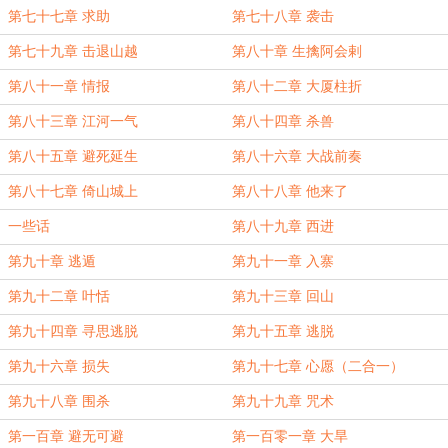
第七十七章 求助
第七十八章 袭击
第七十九章 击退山越
第八十章 生擒阿会剌
第八十一章 情报
第八十二章 大厦柱折
第八十三章 江河一气
第八十四章 杀兽
第八十五章 避死延生
第八十六章 大战前奏
第八十七章 倚山城上
第八十八章 他来了
一些话
第八十九章 西进
第九十章 逃遁
第九十一章 入寨
第九十二章 叶恬
第九十三章 回山
第九十四章 寻思逃脱
第九十五章 逃脱
第九十六章 损失
第九十七章 心愿（二合一）
第九十八章 围杀
第九十九章 咒术
第一百章 避无可避
第一百零一章 大旱