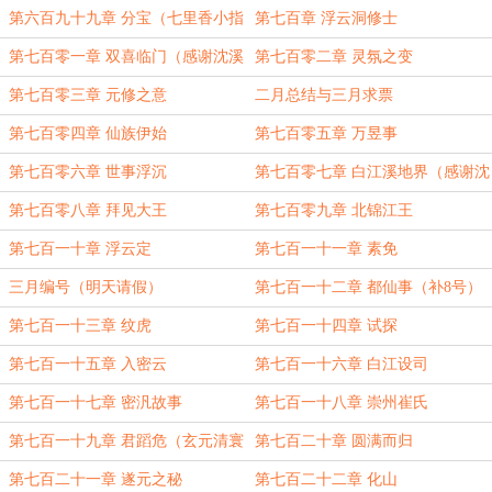
第六百九十九章 分宝（七里香小指
第七百章 浮云洞修士
白銀盟加更20/20）
第七百零一章 双喜临门（感谢沈溪
第七百零二章 灵氛之变
大大打赏白银~）
（Loughshinny打赏加更1/2）
第七百零三章 元修之意
二月总结与三月求票
第七百零四章 仙族伊始
第七百零五章 万昱事
第七百零六章 世事浮沉
第七百零七章 白江溪地界（感谢沈
溪大佬累积黄金盟）
第七百零八章 拜见大王
第七百零九章 北锦江王
（Loughshinny打赏加更2/2）累积白
第七百一十章 浮云定
第七百一十一章 素免
银盟
三月编号（明天请假）
第七百一十二章 都仙事（补8号）
第七百一十三章 纹虎
第七百一十四章 试探
第七百一十五章 入密云
第七百一十六章 白江设司
第七百一十七章 密汎故事
第七百一十八章 崇州崔氏
第七百一十九章 君蹈危（玄元清寰
第七百二十章 圆满而归
打赏加更1/2）
第七百二十一章 遂元之秘
第七百二十二章 化山