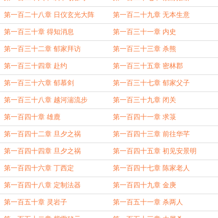
第一百二十八章 日仪玄光大阵
第一百二十九章 无本生意
第一百三十章 得知消息
第一百三十一章 内史
第一百三十二章 郁家拜访
第一百三十三章 杀熊
第一百三十四章 赴约
第一百三十五章 密林郡
第一百三十六章 郁慕剑
第一百三十七章 郁家父子
第一百三十八章 越河湍流步
第一百三十九章 闭关
第一百四十章 雄鹿
第一百四十一章 求箓
第一百四十二章 旦夕之祸
第一百四十三章 前往华芊
第一百四十四章 旦夕之祸
第一百四十五章 初见安景明
第一百四十六章 丁西定
第一百四十七章 陈家老人
第一百四十八章 定制法器
第一百四十九章 金庚
第一百五十章 灵岩子
第一百五十一章 杀两人