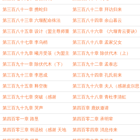
第三百八十一章 携蛇归
第三百八十二章 拜访归来
第三百八十三章 六堰配命殊法
第三百八十四章 余山暮云
第三百八十五章 设计（盟主尊师重
第三百八十六章 《六堰青云要诀》
教李火旺加更2/2）
第三百八十七章 李乌梢
第三百八十八章 孟家父女
第三百八十九章 曦月受箓（为盟主
第三百九十章 除伏代木（上）
单杀6次 加更1/2）
第三百九十一章 除伏代木（下）
第三百九十二章 孟泰志
第三百九十三章 李恩成
第三百九十四章 孔氏前来
第三百九十五章 释空衡
第三百九十六章 夫人（感谢皮尔思
的盟主）
第三百九十七章 突破（感谢
第三百九十八章 青杜李清虹
Loughshinny的盟主）
第三百九十九章 哭声
第四百章 鹿妖邀请
第四百零一章 路垦
第四百零二章 承明辈
第四百零三章 韩适桢（感谢 天地
第四百零四章 消息传来