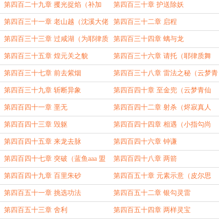
更）
第四百二十九章 攫光捉焰（补加
第四百三十章 护送除妖
更）
第四百三十一章 老山越（沈溪大佬
第四百三十二章 启程
加更（2/2））
第四百三十三章 过咸湖（为耶律质
第四百三十四章 螭与龙
舞 盟主加更（1/2））
第四百三十五章 煌元关之貌
第四百三十六章 请托（耶律质舞
盟主加更（2/2））
第四百三十七章 前去紫烟
第四百三十八章 雷法之秘（云梦青
仙 盟主加更（1/2））
第四百三十九章 斩断异象
第四百四十章 至金兜（云梦青仙
盟主加更（2/2））
第四百四十一章 垩无
第四百四十二章 射杀（烬寂真人
盟主加更（1/2））
第四百四十三章 毁躯
第四百四十四章 相遇（小指勾尚
盟主加更（2/2））
第四百四十五章 来龙去脉
第四百四十六章 钟谦
第四百四十七章 突破（蓝鱼aaa 盟
第四百四十八章 两箭
主加更（1/2））
第四百四十九章 百里朱砂
第四百五十章 元素示意（皮尔思
盟主加更（2/2））
第四百五十一章 挑选功法
第四百五十二章 银勾灵雷
第四百五十三章 舍利
第四百五十四章 两样灵宝