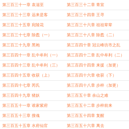
第三百三十一章 袁湍至
第三百三十二章 青宣
第三百三十三章 远来是客
第三百三十四章 王寻
第三百三十五章 宛陵花
第三百三十六章 祖祖辈辈
第三百三十七章 除蠹（一）
第三百三十八章 除蠹（二）
第三百三十九章 黑袍
第三百四十章 冠云峰坊市之乱
第三百四十一章 乱中牟利（一）
第三百四十二章 乱中牟利（二）
第三百四十三章 乱中牟利（三）
第三百四十四章 来援（加更）
第三百四十五章 收获（上）
第三百四十六章 收获（下）
第三百四十七章 芮氏
第三百四十八章 步梓（加更）
第三百四十九章 猪妖
第三百五十章 余山之难
第三百五十一章 谁家紫府
第三百五十二章 步梓前来
第三百五十三章 搜魂
第三百五十四章 复醒
第三百五十五章 水府仙官
第三百五十六章 离去