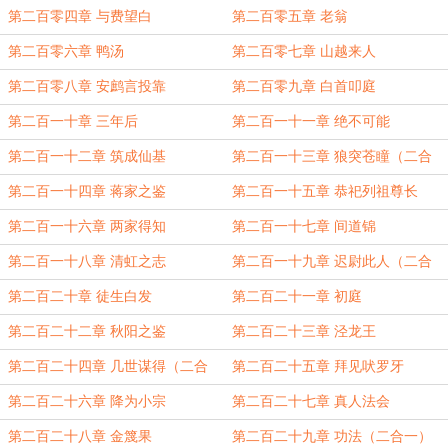
第二百零四章 与费望白
第二百零五章 老翁
第二百零六章 鸭汤
第二百零七章 山越来人
第二百零八章 安鹧言投靠
第二百零九章 白首叩庭
第二百一十章 三年后
第二百一十一章 绝不可能
第二百一十二章 筑成仙基
第二百一十三章 狼突苍瞳（二合
一）
第二百一十四章 蒋家之鉴
第二百一十五章 恭祀列祖尊长
第二百一十六章 两家得知
第二百一十七章 间道锦
第二百一十八章 清虹之志
第二百一十九章 迟尉此人（二合
一）
第二百二十章 徒生白发
第二百二十一章 初庭
第二百二十二章 秋阳之鉴
第二百二十三章 泾龙王
第二百二十四章 几世谋得（二合
第二百二十五章 拜见吠罗牙
一）
第二百二十六章 降为小宗
第二百二十七章 真人法会
第二百二十八章 金篾果
第二百二十九章 功法（二合一）