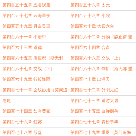
（Loughshinny盟主加更（1/2））
第四百五十五章 五君观盅
第四百五十六章 太元
（Loughshinny盟主加更（2/2））
第四百五十七章 云海星夜
第四百五十八章 小院
第四百五十九章 月白灵罩
第四百六十章 大殿六台
第四百六十一章 不语钟
第四百六十二章 分物（静止斋 盟
主加更（2/2））
第四百六十三章 道德
第四百六十四章 合谋
第四百六十五章 唐摄都（斯无邪
第四百六十六章 交战（上）
盟主加更（1/2））
第四百六十七章 交战（下）
第四百六十八章 剑斩（斯无邪 盟
主加更（2/2））
第四百六十九章 行蛟降雨
第四百七十章 出洞天
第四百七十一章 玄纹妙用（莫问追
第四百七十二章 升阳见虹
悔 盟主加更（1/2））
卷尾
第四百七十三章 遁游太虚
第四百七十四章 如今费家
第四百七十五章 白蝉麟兽
第四百七十六章 虹雾
第四百七十七章 青松事毕
第四百七十八章 殷鉴
第四百七十九章 重返（莫问追悔