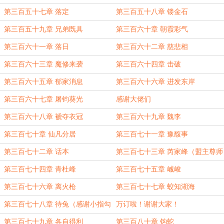
第三百五十七章 落定
第三百五十八章 镂金石
第三百五十九章 兄弟既具
第三百六十章 朝霞彩气
第三百六十一章 落日
第三百六十二章 慈悲相
第三百六十三章 魔修来袭
第三百六十四章 击破
第三百六十五章 郁家消息
第三百六十六章 进发东岸
第三百六十七章 屠钧葵光
感谢大佬们
第三百六十八章 褫夺衣冠
第三百六十九章 魏李
第三百七十章 仙凡分居
第三百七十一章 豫馥事
第三百七十二章 话本
第三百七十三章 芮家峰（盟主尊师
重教李火旺 加更1/2）
第三百七十四章 青杜峰
第三百七十五章 峸峻
第三百七十六章 离火枪
第三百七十七章 蛟知湖海
第三百七十八章 待兔（感谢小指勾
万订啦！谢谢大家！
尚的盟主）
第三百七十九章 各自得利
第三百八十章 钩蛇