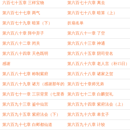
小指白銀盟加更18/20）
六百七十五章 三样宝物
第六百七十六章 离去
第六百七十七章 两气
第六百七十八章 暗算（上）
第六百七十九章 暗算（下）
折扇名单
第六百八十章 阵中弃子
第六百八十一章 了空
第六百八十二章 闭关
第六百八十三章 神通
第六百八十四章 天色既明
第六百八十五章 阴司登名
感谢
第八百八十六章 老人言（补15日）
第八百八十七章 称制紫府
第六百八十八章 诸家之贺
第六百八十九章 诸方（感谢那年的
第六百七十章师兄弟
小明累积打赏白银盟主)
第六百七十一章 三宗背景（七里香
第六百七十二章 白麟贺礼
小指白銀盟加更19/20）
第六百九十三章 鉴中仙宫
第六百九十四章 紫府法会（上）
第六百九十五章 紫府法会（下）
第六百九十六章 皋玄子
第六百九十七章 白邺都仙道
第六百九十八章 计较