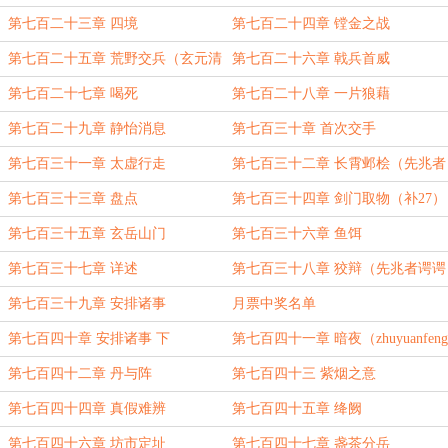
第七百二十三章 四境
第七百二十四章 镗金之战
第七百二十五章 荒野交兵（玄元清
第七百二十六章 戟兵首威
寰打赏加更2/2）
第七百二十七章 喝死
第七百二十八章 一片狼藉
第七百二十九章 静怡消息
第七百三十章 首次交手
第七百三十一章 太虚行走
第七百三十二章 长霄邺桧（先兆者
谔谔打赏加更1/2）
第七百三十三章 盘点
第七百三十四章 剑门取物（补27）
第七百三十五章 玄岳山门
第七百三十六章 鱼饵
第七百三十七章 详述
第七百三十八章 狡辩（先兆者谔谔
打赏加更2/2）
第七百三十九章 安排诸事
月票中奖名单
第七百四十章 安排诸事 下
第七百四十一章 暗夜（zhuyuanfeng
打赏加更1/2）
第七百四十二章 丹与阵
第七百四十三 紫烟之意
第七百四十四章 真假难辨
第七百四十五章 绛阙
第七百四十六章 坊市定址
第七百四十七章 盏茶分岳