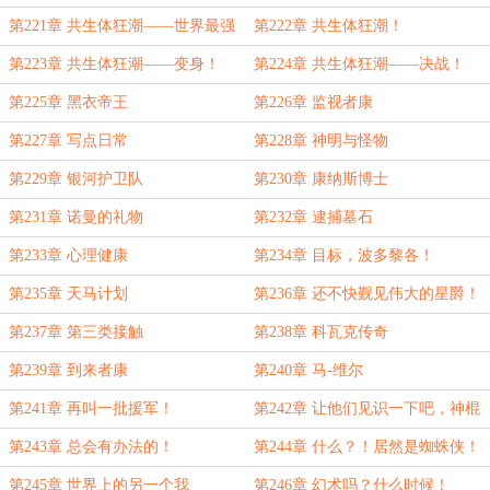
没！
第221章 共生体狂潮——世界最强
第222章 共生体狂潮！
英雄
第223章 共生体狂潮——变身！
第224章 共生体狂潮——决战！
第225章 黑衣帝王
第226章 监视者康
第227章 写点日常
第228章 神明与怪物
第229章 银河护卫队
第230章 康纳斯博士
第231章 诺曼的礼物
第232章 逮捕墓石
第233章 心理健康
第234章 目标，波多黎各！
第235章 天马计划
第236章 还不快觐见伟大的星爵！
第237章 第三类接触
第238章 科瓦克传奇
第239章 到来者康
第240章 马-维尔
第241章 再叫一批援军！
第242章 让他们见识一下吧，神棍
德！
第243章 总会有办法的！
第244章 什么？！居然是蜘蛛侠！
第245章 世界上的另一个我
第246章 幻术吗？什么时候！