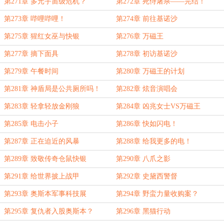
第271章 多元宇宙级危机？
第272章 死侍屠杀——完结！
第273章 哔哩哔哩！
第274章 前往基诺沙
第275章 猩红女巫与快银
第276章 万磁王
第277章 摘下面具
第278章 初访基诺沙
第279章 午餐时间
第280章 万磁王的计划
第281章 神盾局是公共厕所吗！
第282章 炫音演唱会
第283章 轻拿轻放金刚狼
第284章 凶兆女士VS万磁王
第285章 电击小子
第286章 快如闪电！
第287章 正在迫近的风暴
第288章 给我更多的电！
第289章 致敬传奇仓鼠快银
第290章 八爪之影
第291章 给世界披上战甲
第292章 史黛西警督
第293章 奥斯本军事科技展
第294章 野蛮力量收购案？
第295章 复仇者入股奥斯本？
第296章 黑猫行动