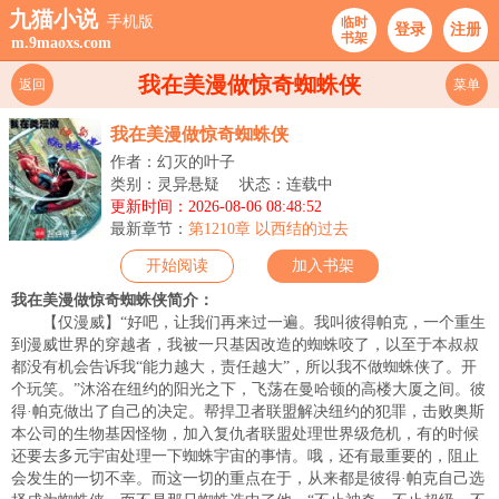
九猫小说
手机版
临时
登录
注册
书架
m.9maoxs.com
我在美漫做惊奇蜘蛛侠
返回
菜单
我在美漫做惊奇蜘蛛侠
作者：幻灭的叶子
类别：灵异悬疑
状态：连载中
更新时间：2026-08-06 08:48:52
最新章节：
第1210章 以西结的过去
开始阅读
加入书架
我在美漫做惊奇蜘蛛侠简介：
【仅漫威】“好吧，让我们再来过一遍。我叫彼得帕克，一个重生
到漫威世界的穿越者，我被一只基因改造的蜘蛛咬了，以至于本叔叔
都没有机会告诉我“能力越大，责任越大”，所以我不做蜘蛛侠了。开
个玩笑。”沐浴在纽约的阳光之下，飞荡在曼哈顿的高楼大厦之间。彼
得·帕克做出了自己的决定。帮捍卫者联盟解决纽约的犯罪，击败奥斯
本公司的生物基因怪物，加入复仇者联盟处理世界级危机，有的时候
还要去多元宇宙处理一下蜘蛛宇宙的事情。哦，还有最重要的，阻止
会发生的一切不幸。而这一切的重点在于，从来都是彼得·帕克自己选