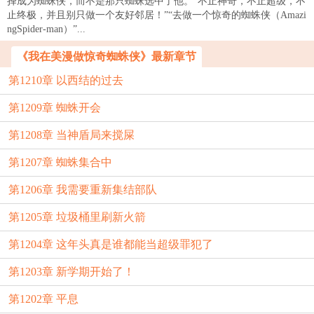
择成为蜘蛛侠，而不是那只蜘蛛选中了他。“不止神奇，不止超级，不
止终极，并且别只做一个友好邻居！”“去做一个惊奇的蜘蛛侠（Amazi
ngSpider-man）”...
《我在美漫做惊奇蜘蛛侠》最新章节
第1210章 以西结的过去
第1209章 蜘蛛开会
第1208章 当神盾局来搅屎
第1207章 蜘蛛集合中
第1206章 我需要重新集结部队
第1205章 垃圾桶里刷新火箭
第1204章 这年头真是谁都能当超级罪犯了
第1203章 新学期开始了！
第1202章 平息