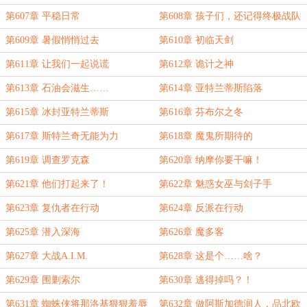
第607章 平稳日常
第608章 孩子们，还记得终极战队
吗？
第609章 暑假悄悄过去
第610章 初临天剑
第611章 让我们一起说谎
第612章 诡计之神
第613章 石油会滋生……
第614章 亚特兰蒂斯陷落
第615章 冰封亚特兰蒂斯
第616章 芬布尔之冬
第617章 斯特兰奇无能为力
第618章 魔鬼所期待的
第619章 调查罗克森
第620章 纳摩你要干嘛！
第621章 他们打起来了！
第622章 魅惑女巫与刽子手
第623章 复仇者在行动
第624章 反派在行动
第625章 潜入深海
第626章 魔多客
第627章 大战A.I.M.
第628章 这是个……啥？
第629章 围剿索尔
第630章 逃得掉吗？！
第631章 蜘蛛侠将那洛基狠狠羞辱
第632章 做阿斯加德润人，品北欧