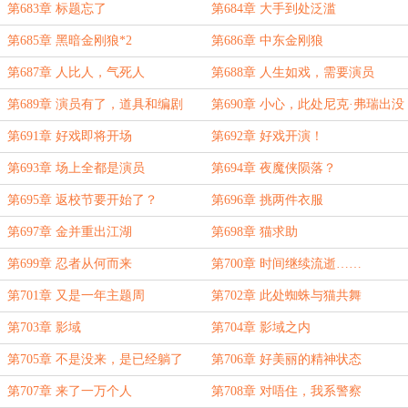
第683章 标题忘了
第684章 大手到处泛滥
第685章 黑暗金刚狼*2
第686章 中东金刚狼
第687章 人比人，气死人
第688章 人生如戏，需要演员
第689章 演员有了，道具和编剧
第690章 小心，此处尼克·弗瑞出没
呢？
第691章 好戏即将开场
第692章 好戏开演！
第693章 场上全都是演员
第694章 夜魔侠陨落？
第695章 返校节要开始了？
第696章 挑两件衣服
第697章 金并重出江湖
第698章 猫求助
第699章 忍者从何而来
第700章 时间继续流逝……
第701章 又是一年主题周
第702章 此处蜘蛛与猫共舞
第703章 影域
第704章 影域之内
第705章 不是没来，是已经躺了
第706章 好美丽的精神状态
第707章 来了一万个人
第708章 对唔住，我系警察