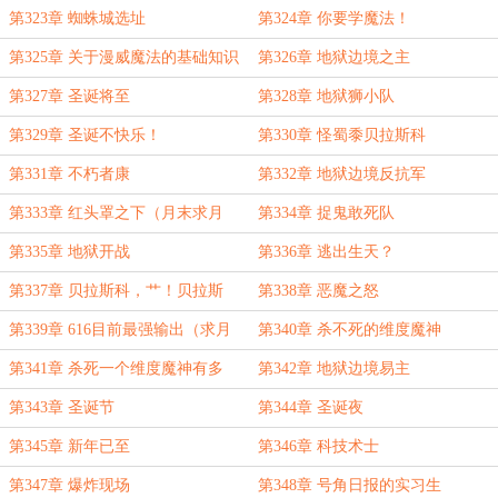
第323章 蜘蛛城选址
第324章 你要学魔法！
第325章 关于漫威魔法的基础知识
第326章 地狱边境之主
第327章 圣诞将至
第328章 地狱狮小队
第329章 圣诞不快乐！
第330章 怪蜀黍贝拉斯科
第331章 不朽者康
第332章 地狱边境反抗军
第333章 红头罩之下（月末求月
第334章 捉鬼敢死队
票）
第335章 地狱开战
第336章 逃出生天？
第337章 贝拉斯科，艹！贝拉斯
第338章 恶魔之怒
科，打！
第339章 616目前最强输出（求月
第340章 杀不死的维度魔神
票）
第341章 杀死一个维度魔神有多
第342章 地狱边境易主
难？
第343章 圣诞节
第344章 圣诞夜
第345章 新年已至
第346章 科技术士
第347章 爆炸现场
第348章 号角日报的实习生