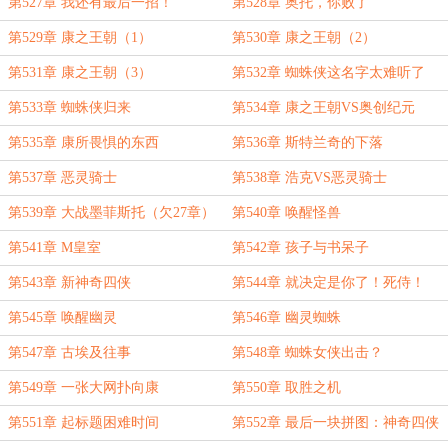
第527章 我还有最后一招！
第528章 奥托，你败了
第529章 康之王朝（1）
第530章 康之王朝（2）
第531章 康之王朝（3）
第532章 蜘蛛侠这名字太难听了
第533章 蜘蛛侠归来
第534章 康之王朝VS奥创纪元
第535章 康所畏惧的东西
第536章 斯特兰奇的下落
第537章 恶灵骑士
第538章 浩克VS恶灵骑士
第539章 大战墨菲斯托（欠27章）
第540章 唤醒怪兽
第541章 M皇室
第542章 孩子与书呆子
第543章 新神奇四侠
第544章 就决定是你了！死侍！
第545章 唤醒幽灵
第546章 幽灵蜘蛛
第547章 古埃及往事
第548章 蜘蛛女侠出击？
第549章 一张大网扑向康
第550章 取胜之机
第551章 起标题困难时间
第552章 最后一块拼图：神奇四侠