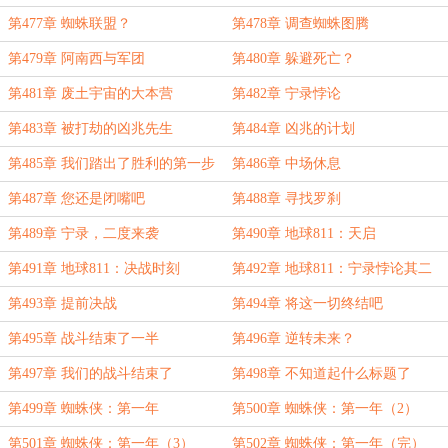
第477章 蜘蛛联盟？
第478章 调查蜘蛛图腾
第479章 阿南西与军团
第480章 躲避死亡？
第481章 废土宇宙的大本营
第482章 宁录悖论
第483章 被打劫的凶兆先生
第484章 凶兆的计划
第485章 我们踏出了胜利的第一步
第486章 中场休息
第487章 您还是闭嘴吧
第488章 寻找罗刹
第489章 宁录，二度来袭
第490章 地球811：天启
第491章 地球811：决战时刻
第492章 地球811：宁录悖论其二
第493章 提前决战
第494章 将这一切终结吧
第495章 战斗结束了一半
第496章 逆转未来？
第497章 我们的战斗结束了
第498章 不知道起什么标题了
第499章 蜘蛛侠：第一年
第500章 蜘蛛侠：第一年（2）
第501章 蜘蛛侠：第一年（3）
第502章 蜘蛛侠：第一年（完）