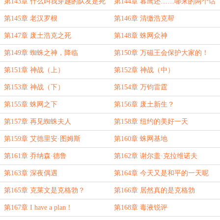
蜘蛛
立！
第143章 什么叫我穿越的队友是死
第144章 暮鹰还……哪来的两个话
侍？
痨？
第145章 老汉罗根
第146章 清缴浩克帮
第147章 废土浩克之死
第148章 蛛网众神
第149章 蜘蛛之神，降临
第150章 万磁王会保护大家的！
第151章 神战（上）
第152章 神战（中）
第153章 神战（下）
第154章 万钧雷霆
第155章 蛛网之下
第156章 废土新生？
第157章 再见蜘蛛夫人
第158章 纽约的美好一天
第159章 艾德里安·图姆斯
第160章 蛛网基地
第161章 乔纳森·德鲁
第162章 谢尔盖·克拉维诺夫
第163章 深夜偶遇
第164章 今天又是和平的一天呢
第165章 克莱文是克格勃？
第166章 居然真的是克格勃
第167章 I have a plan！
第168章 毒液锐评