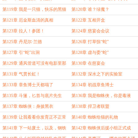
票！）
第119章 我是一只猫，快乐的黑猫
第120章 谁？绿魔？
第121章 厄金斯血清的真相
第122章 互相开盒
第123章 拉人！参团！
第124章 慈宴会会议
第125章 丹尼尔·兰德
第126章 打草惊“蛇”
第127章 引“蛇”出洞
第128章 虚与委“蛇”
第129章 通风管道可没有电影里那
第130章 在慈宴会
么舒服
第131章 气贯长虹！
第132章 深水之下的实验室
第133章 章鱼博士天都塌了
第134章 初战章鱼博士
第135章 斗篷，匕首与底片先生
第136章 我是蜘蛛侠，你是毒液
第137章 蜘蛛侠：身披黑衣
第138章 捍卫者联盟
第139章 让我看看你发育正不正常
第140章 蜘蛛给猫的礼物
啊
第141章 下一站废土，以及，钢铁
第142章 蜘蛛侠后援小组正式成