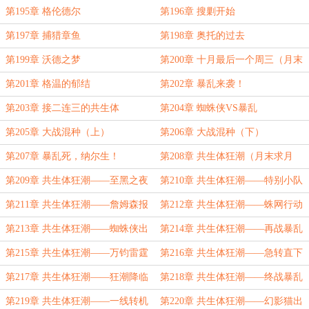
票！）
第195章 格伦德尔
第196章 搜剿开始
第197章 捕猎章鱼
第198章 奥托的过去
第199章 沃德之梦
第200章 十月最后一个周三（月末
求月票！）
第201章 格温的郁结
第202章 暴乱来袭！
第203章 接二连三的共生体
第204章 蜘蛛侠VS暴乱
第205章 大战混种（上）
第206章 大战混种（下）
第207章 暴乱死，纳尔生！
第208章 共生体狂潮（月末求月
票）
第209章 共生体狂潮——至黑之夜
第210章 共生体狂潮——特别小队
第211章 共生体狂潮——詹姆森报
第212章 共生体狂潮——蛛网行动
道
第213章 共生体狂潮——蜘蛛侠出
第214章 共生体狂潮——再战暴乱
击！
第215章 共生体狂潮——万钧雷霆
第216章 共生体狂潮——急转直下
（月末求月票）
第217章 共生体狂潮——狂潮降临
第218章 共生体狂潮——终战暴乱
第219章 共生体狂潮——一线转机
第220章 共生体狂潮——幻影猫出