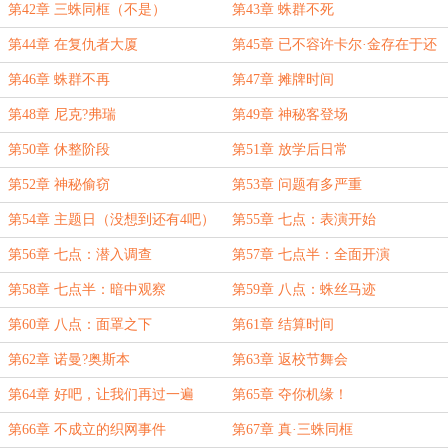
第42章 三蛛同框（不是）
第43章 蛛群不死
第44章 在复仇者大厦
第45章 已不容许卡尔·金存在于还
有希望的世界
第46章 蛛群不再
第47章 摊牌时间
第48章 尼克?弗瑞
第49章 神秘客登场
第50章 休整阶段
第51章 放学后日常
第52章 神秘偷窃
第53章 问题有多严重
第54章 主题日（没想到还有4吧）
第55章 七点：表演开始
第56章 七点：潜入调查
第57章 七点半：全面开演
第58章 七点半：暗中观察
第59章 八点：蛛丝马迹
第60章 八点：面罩之下
第61章 结算时间
第62章 诺曼?奥斯本
第63章 返校节舞会
第64章 好吧，让我们再过一遍
第65章 夺你机缘！
第66章 不成立的织网事件
第67章 真·三蛛同框