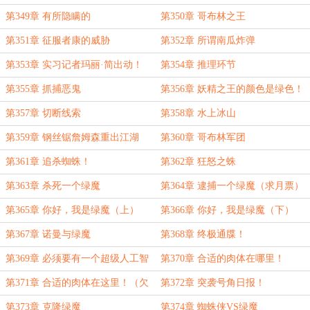
第349章 有所隐瞒的
第350章 哥布林之王
第351章 征服者康的威胁
第352章 所谓南瓜炸弹
第353章 实习记者玛丽·简出动！
第354章 推理环节
第355章 抓捕恶鬼
第356章 妖精之王的颜色是绿色！
第357章 切断线索
第358章 水上冰山
第359章 钢丝锯詹姆森重出江湖
第360章 哥布林军团
第361章 追杀蜘蛛！
第362章 狂怒之蛛
第363章 杀死一个绿魔
第364章 逮捕一个绿魔（求月票）
第365章 你好，我是绿魔（上）
第366章 你好，我是绿魔（下）
第367章 诺曼与绿魔
第368章 终极通牒！
第369章 必须要有一个超级人工智
第370章 合适的肉体在哪里！
能！
第371章 合适的肉体在这里！（欠
第372章 突袭号角日报！
一更）
第373章 克隆绿魔
第374章 蜘蛛侠VS绿魔