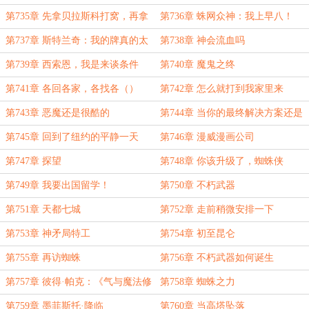
第735章 先拿贝拉斯科打窝，再拿
第736章 蛛网众神：我上早八！
蜘蛛侠打窝
第737章 斯特兰奇：我的牌真的太
第738章 神会流血吗
多了
第739章 西索恩，我是来谈条件
第740章 魔鬼之终
的！
第741章 各回各家，各找各（）
第742章 怎么就打到我家里来
了？！
第743章 恶魔还是很酷的
第744章 当你的最终解决方案还是
一场拳拳到肉的打斗时
第745章 回到了纽约的平静一天
第746章 漫威漫画公司
第747章 探望
第748章 你该升级了，蜘蛛侠
第749章 我要出国留学！
第750章 不朽武器
第751章 天都七城
第752章 走前稍微安排一下
第753章 神矛局特工
第754章 初至昆仑
第755章 再访蜘蛛
第756章 不朽武器如何诞生
第757章 彼得·帕克：《气与魔法修
第758章 蜘蛛之力
行的相似性研究》
第759章 墨菲斯托·降临
第760章 当高塔坠落