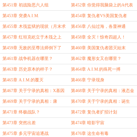
第451章 初战险恶六人组
第452章 你觉得我脑袋上的A代表
什么？！
第453章 突袭A.I.M.
第454章 复仇者VS美国复仇者
第455章 木筏监狱的现状（月末求
第456章 八仙过海，各显神通
月票）
第457章 红坦克屹立于木筏之上
第458章 全灭！惊奇四超人！
第459章 无敌的至尊法师倒下了
第460章 美国复仇者团灭始末
第461章 战争机器在哪里？
第462章 魔形女又在哪里？
第463章 历史原本的样子？
第464章 A.I.M.的殊死一搏
第465章 A.I.M.的覆灭
第466章 宁录现身
第467章 关于宁录的真相：X基因
第468章 关于宁录的真相：液态金
属
第469章 关于宁录的真相：康
第470章 关于宁录的真相：诞生
第471章 终极战队？
第472章 复仇者扩招计划
第473章 突然出差
第474章 暗影宇宙
第475章 多元宇宙追逐战
第476章 这生命有毒