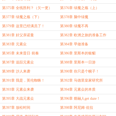
第375章 全线胜利？（欠一更）
第376章 绿魔之殇（上）
第377章 绿魔之殇（下）
第378章 脑中绿魔
第379章 这里已经满员了！
第380章 绿魔不再
第381章 好父亲诺曼
第382章 欧洲之旅的准备工作
第383章 元素众
第384章 早做准备
第385章 未来昔日·前奏
第386章 里斯本的银貂
第387章 追踪元素众
第388章 里斯本一日游
第389章 沙人来袭
第390章 你只是个幌子！
第391章 我是，英伦蜘蛛！
第392章 马德里皇家研究所
第393章 元素众来袭
第394章 元素众的本质
第395章 大战元素众
第396章 熔融人get daze！
第397章 放松时间
第398章 阿尼姆·佐拉