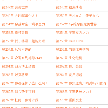
第247章 完美世界
第248章 被束缚者
第249章 去叫醒每个人！
第250章 天才在左，傻子在右
第251章 穿越时空，竭尽全力
第252章 马-维尔的完美世界
第253章 挨打者康
第254章 宇宙立方之力
第255章 我，格温，超能力者
第256章 Date a live
第257章 从容不迫的
第258章 与惊慌失措的
第259章 欢迎来到地球2149
第260章 生化危机
第261章 毁灭博士驾临
第262章 丧尸英雄！
第263章 毁灭将至
第264章 丧尸源起
第265章 你都保护了些什么啊！
第266章 你知道丧尸哨兵吗？他消
灭的生命超出了你的想象
第267章 哨兵势不可挡
第268章 宇宙队长之力！
第269章 杜姆，你算计我！
第270章 重回废土