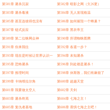
第581章 屠杀沉寂
第582章 暗影之网（欠26更）
第583章 屠杀毒液
第584章 无人发现格温
第585章 甚至连彼得也没有
第586章 如何摧毁一个蜂巢？
第587章 链式反应
第588章 黑衣帝王
第589章 第二位蛛网众神
第590章 所谓蜘蛛图腾
第591章 你来我往
第592章 各退一步？
第593章 现在是时候让世界认识一
第594章 未知屠杀
下这位全新的蜘蛛侠了
第595章 恐怖屠杀
第596章 到处都是屠杀！
第597章 推理时间
第598章 休斯敦，我们有麻烦了
第599章 卡纳维拉尔角
第600章 超越天堂
第601章 我要做太空人
第602章 天剑
第603章 屠杀终焉
第604章 七海之主！
第605章 复仇者基地
第606章 畏惧七海之主吧！