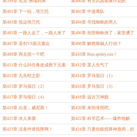
第399章 尼克·弗瑞到来
第400章 有关武器拓展计划的
第401章 下一站，塔兰托
第402章 中途离队
第403章 抵达塔兰托
第404章 寻找蜘蛛的男人
第405章 一路人走了，一路人来了
第406章 别管蜘蛛侠了，家里遭了
美国队长了！
第407章 圣剑VS新元素众
第408章 解救熔融人行动？
第409章 再去抓一个吧
第410章 Run,spidey,run！
第411章 什么叫任务改成救下元素
第412章 某人生气了
众？
第413章 九头蛇之影
第414章 罗马假日（1）
第415章 罗马假日（2）
第416章 罗马假日（3）
第417章 罗马假日（4）
第418章 远古万神殿
第419章 出发，威尼斯！
第420章 来拍张照吧。
第421章 水人来袭
第422章 科学忍术——爆炸电解
水！
第423章 没条件谁投降啊！
第424章 只要你能投降神盾局，好