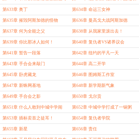
人生
第633章 奥丁
第634章 命运三女神
第635章 摧毁阿斯加德的怪物
第636章 曼高戈大战阿斯加德
第637章 何为全能之父
第638章 从我家里滚出去！
第639章 你比那冰人如何！
第640章 复仇者VS诸界议会
第641章 暂告一段落
第642章 纽约的平凡一天
第643章 手合会来敲门
第644章 高二开学
第645章 卧虎藏龙
第646章 图姆斯工作室
第647章 新蛛网基地
第648章 新学期新气象
第649章 手合会之影
第650章 戈尔贡
第651章 什么人敢到中城中学闹
第652章 中城中学打成了一锅粥
事！
第653章 插标卖首之徒耳！
第654章 复仇者学院
第655章 新星
第656章 责任