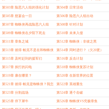
第503章 险恶六人组的强化计划
第504章 日常活动
第505章 慈宴会一日
第506章 险恶六人组出动
第507章 蜘蛛侠再战险恶六人组
第508章 针对计划
第509章 蜘蛛侠在夕阳下死去
第510章 未来入侵
第511章 章鱼之城
第512章 蜘蛛侠：非彼之黑
第513章 彼得·帕克不是在和蜘蛛侠
第514章 同时进行？（欠20更）
的搏斗中死了吗？
第515章 及时赶到的援军们
第516章 反击计划
第517章 挨打的闪电
第518章 蜘蛛侠复苏计划
第519章 康在哪里？
第520章 在新世界的位置
第521章 彼得·帕克是蜘蛛侠？我怎
第522章 英雄重生
么会做这样的梦
第523章 分割战场
第524章 逐个击破
第525章 停下犀牛
第526章 蜘蛛侠VS究极章鱼