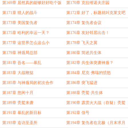
第169章 居然真的能够好好吃个饭
第170章 克拉维诺夫庄园
第171章 猎人的战斗
第172章 好了，标题就叫克莱文吧
第173章 美国复仇者
第174章 复仇者会议
第175章 哈利的幸运一天？
第176章 友好邻居出击！
第177章 这世界怎么这么小
第178章 飞天之翼
第179章 神盾局总部
第180章 简述共生体
第181章 吾名——暴乱
第182章 共生体突袭神盾？
第183章 大战鞭挞
第184章 尼克·弗瑞的愤怒
第185章 与神盾局的初次合作
第186章 突飞猛进
第187章 悠闲十月
第188章 秃鹫·共生体
第189章 秃鹫来袭
第190章 霹雳火大战（存疑）秃鹫
第191章 暴乱的新目标
第192章 信号
第193章 造访至圣所
第194章 复仇者在北极（月末求月