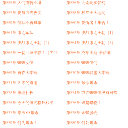
第555章 人们痛苦不堪
第556章 无论现实梦幻
第557章 要努力去改变
第558章 独立于天地间
第559章 但我不再孤单
第560章 复仇者！集合！
第561章 康之军队
第562章 决战康之王朝（1）
第563章 决战康之王朝（2）
第564章 决战康之王朝（3）
第565章 一切回归平静？（欠27
第566章 克莱图斯·卡萨迪
更）
第567章 蜘蛛女侠
第568章 蜘蛛侠们
第569章 再临大本营
第570章 蜘蛛联盟大本营
第571章 久等的道谢
第572章 致命屠杀
第573章 推理社长
第574章 或许蜘蛛侠没有日常
第575章 今天的纽约格外和平
第576章 谁是猎物？
第577章 毒液VS屠杀
第578章 金蝉脱壳
第579章 何为屠杀？
第580章 何处屠杀