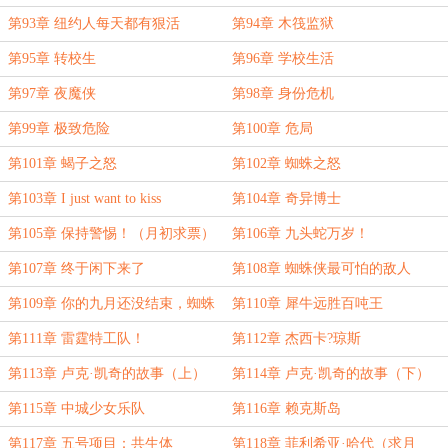
第93章 纽约人每天都有狠活
第94章 木筏监狱
第95章 转校生
第96章 学校生活
第97章 夜魔侠
第98章 身份危机
第99章 极致危险
第100章 危局
第101章 蝎子之怒
第102章 蜘蛛之怒
第103章 I just want to kiss
第104章 奇异博士
第105章 保持警惕！（月初求票）
第106章 九头蛇万岁！
第107章 终于闲下来了
第108章 蜘蛛侠最可怕的敌人
第109章 你的九月还没结束，蜘蛛
第110章 犀牛远胜百吨王
侠！
第111章 雷霆特工队！
第112章 杰西卡?琼斯
第113章 卢克·凯奇的故事（上）
第114章 卢克·凯奇的故事（下）
第115章 中城少女乐队
第116章 赖克斯岛
第117章 五号项目：共生体
第118章 菲利希亚·哈代（求月