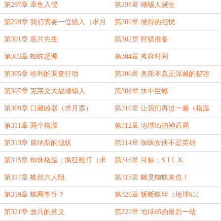
第297章 章鱼入侵
第298章 蜥蜴人诞生
第299章 我们需要一位猎人（求月
第300章 彼得的担忧
票）
第301章 底片先生
第302章 狩猎准备
第303章 蜘蛛起源
第304章 摊牌时间
第305章 哈利的调查行动
第306章 奥斯本真正深藏的秘密
第307章 克莱文大战蜥蜴人
第308章 水中巨蜥
第309章 口藏凶器（求月票）
第310章 让我们再过一遍（格温
版）
第311章 两个格温
第312章 地球65的神盾局
第313章 康纳斯的现状
第314章 蜘蛛女侠不是英雄
第315章 蜘蛛格温：疯狂殴打（求
第316章 目标：S.I.L.K.
月票）
第317章 蛛丝六人组
第318章 幽灵蜘蛛来也！
第319章 蛛网事件？
第320章 斩断蛛丝（地球65）
第321章 面具的意义
第322章 地球65的最后一站