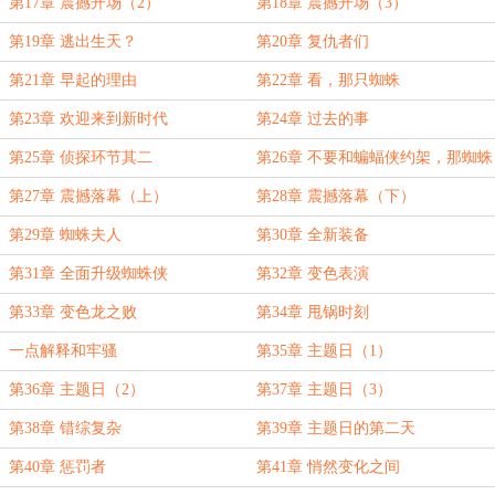
第17章 震撼开场（2）
第18章 震撼开场（3）
第19章 逃出生天？
第20章 复仇者们
第21章 早起的理由
第22章 看，那只蜘蛛
第23章 欢迎来到新时代
第24章 过去的事
第25章 侦探环节其二
第26章 不要和蝙蝠侠约架，那蜘蛛
侠呢？
第27章 震撼落幕（上）
第28章 震撼落幕（下）
第29章 蜘蛛夫人
第30章 全新装备
第31章 全面升级蜘蛛侠
第32章 变色表演
第33章 变色龙之败
第34章 甩锅时刻
一点解释和牢骚
第35章 主题日（1）
第36章 主题日（2）
第37章 主题日（3）
第38章 错综复杂
第39章 主题日的第二天
第40章 惩罚者
第41章 悄然变化之间