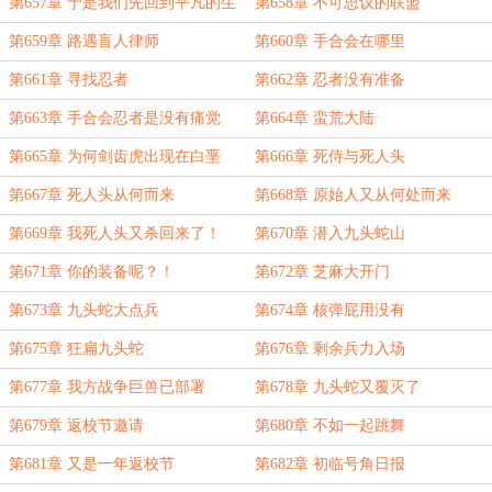
第657章 于是我们先回到平凡的生
第658章 不可思议的联盟
活之中
第659章 路遇盲人律师
第660章 手合会在哪里
第661章 寻找忍者
第662章 忍者没有准备
第663章 手合会忍者是没有痛觉
第664章 蛮荒大陆
的！
第665章 为何剑齿虎出现在白垩
第666章 死侍与死人头
纪？
第667章 死人头从何而来
第668章 原始人又从何处而来
第669章 我死人头又杀回来了！
第670章 潜入九头蛇山
第671章 你的装备呢？！
第672章 芝麻大开门
第673章 九头蛇大点兵
第674章 核弹屁用没有
第675章 狂扁九头蛇
第676章 剩余兵力入场
第677章 我方战争巨兽已部署
第678章 九头蛇又覆灭了
第679章 返校节邀请
第680章 不如一起跳舞
第681章 又是一年返校节
第682章 初临号角日报