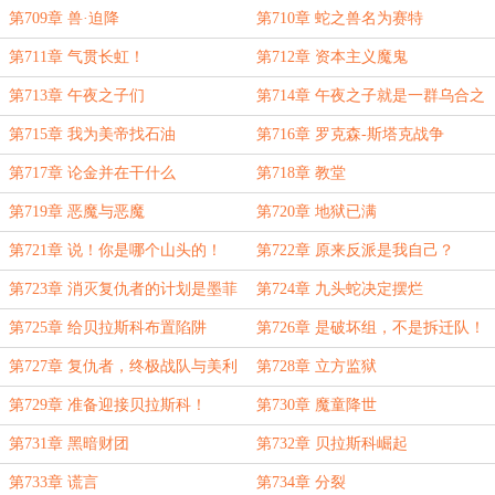
第709章 兽·迫降
第710章 蛇之兽名为赛特
第711章 气贯长虹！
第712章 资本主义魔鬼
第713章 午夜之子们
第714章 午夜之子就是一群乌合之
众
第715章 我为美帝找石油
第716章 罗克森-斯塔克战争
第717章 论金并在干什么
第718章 教堂
第719章 恶魔与恶魔
第720章 地狱已满
第721章 说！你是哪个山头的！
第722章 原来反派是我自己？
第723章 消灭复仇者的计划是墨菲
第724章 九头蛇决定摆烂
斯托制定的
第725章 给贝拉斯科布置陷阱
第726章 是破坏组，不是拆迁队！
第727章 复仇者，终极战队与美利
第728章 立方监狱
坚
第729章 准备迎接贝拉斯科！
第730章 魔童降世
第731章 黑暗财团
第732章 贝拉斯科崛起
第733章 谎言
第734章 分裂