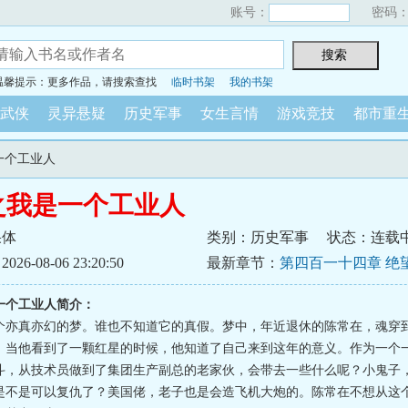
账号：
密码
温馨提示：更多作品，请搜索查找
临时书架
我的书架
武侠
灵异悬疑
历史军事
女生言情
游戏竞技
都市重
一个工业人
之我是一个工业人
果体
类别：历史军事
状态：连载
6-08-06 23:20:50
最新章节：
第四百一十四章 绝
竹
一个工业人简介：
个亦真亦幻的梦。谁也不知道它的真假。梦中，年近退休的陈常在，魂穿
。当他看到了一颗红星的时候，他知道了自己来到这年的意义。作为一个
斗，从技术员做到了集团生产副总的老家伙，会带去一些什么呢？小鬼子
是不是可以复仇了？美国佬，老子也是会造飞机大炮的。陈常在不想从这