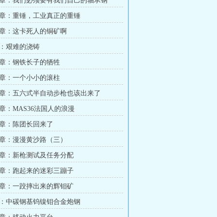
章：我们必须要有我们自己的轴承钢
章：重锤，工业真正的重锤
章：这卡死人的铜矿啊
：艰难的浇铸
章：钢铁长子的牺牲
章：一个小小的滚柱
章：五六式半自动步枪也该出来了
章：MAS36法国人的浪漫
章：陈团长回来了
章：漫漫黄沙路（三）
章：新枪测试及任务分配
章：跑起来的迷彩三蹦子
章：一跤摔出来的辉钼矿
：中碳钢基钨镍钼合金炮钢