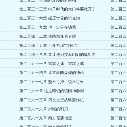
第二百三十章 感到牙疼的罗斯福
第二百三
第二百三十三章 电子时代的大门将要敞开了
第二百三
第二百三十六章 碾压世界的坦克炮
第二百三
第二百三十九章 他一定是在骗我
第二百四
第二百四十二章 狭路相逢勇者胜
第二百四
第二百四十五章 不死祥瑞“雪风号”
第二百四
第二百四十八章 要让他们按着咱们的规矩走
第二百四
第二百五十一章 雷霆之速、雷霆之威
第二百五
第二百五十四章 让富豪圈爆炸的神药
第二百五
第二百五十七章 坚不可摧、锐不可当
第二百五
第二百六十章 这是咱们的镇国神器啊！
第二百六
第二百六十三章 四发重型战略轰炸机
第二百六
第二百六十六章 封喉的利刃
第二百六
第二百六十九章 南方需要增援
第二百七