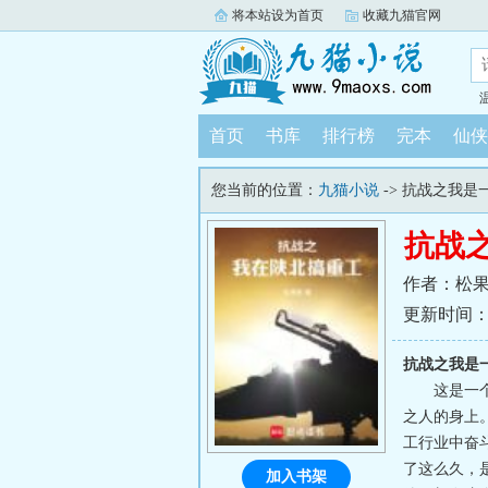
将本站设为首页
收藏九猫官网
首页
书库
排行榜
完本
仙侠
您当前的位置：
九猫小说
-> 抗战之我是
抗战
作者：松
更新时间：202
抗战之我是
这是一
之人的身上
工行业中奋
了这么久，
加入书架