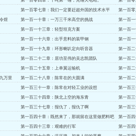
第一百零四章：千吨第一锤，先锤火电站。
第一百零
第一百零七章：我们一定要赶超外国的技术水平
第一百零
令煜
第一百一十章：一万三千米高空的挑战
第一百一
第一百一十三章：轻型坦克方案
第一百一
第一百一十六章：出乎意料的装甲钢
第一百一
第一百一十九章：环形喇叭定向听音器
第一百二
第一百二十二章：居功至伟的吴志凯团队
第一百二
第一百二十五章：上单翼运输机
第一百二
九万里
第一百二十八章：陈常在的大圆满
第一百二
第一百三十一章：陈常在对轻工业的设想
第一百三
第一百三十四章：陕北上空的海东青
第一百三
第一百三十七章：报仇了，报仇了啊
第一百三
第一百四十章：既然来了，那就留在这里做肥料吧
第一百四
第一百四十三章：艰难的行军
第一百四