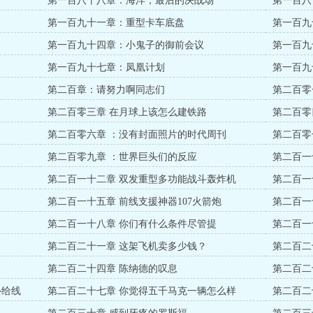
第一百八十八章：海洋，最后的决战场
第一百八
第一百九十一章：重型卡车底盘
第一百九
达
第一百九十四章：小鬼子的御前会议
第一百九
第一百九十七章：凤凰计划
第一百九
第二百章：请努力啊同志们
第二百零
第二百零三章 在月球上该怎么建铁路
第二百零
第二百零六章 ：没有封面照片的时代周刊
第二百零
第二百零九章 ：世界巨头们的反应
第二百一
第二百一十二章 双发重型多功能战斗轰炸机
第二百一
第二百一十五章 前线支援神器107火箭炮
第二百一
第二百一十八章 你们有什么条件尽管提
第二百一
第二百二十一章 这架飞机卖多少钱？
第二百二
第二百二十四章 陈纳德的叹息
第二百二
补给线
第二百二十七章 你觉得五千马克一辆怎么样
第二百二