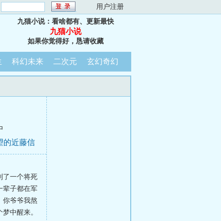
：
用户注册
九猫小说：看啥都有、更新最快
九猫小说
如果你觉得好，恳请收藏
生
科幻未来
二次元
玄幻奇幻
中
望的近藤信
到了一个将死
一辈子都在军
，你爷爷我熬
个梦中醒来。