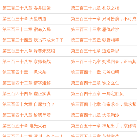
月票）
第三百二十八章 吞并国运
第三百二十九章 礼奴之枢
第三百三十章 天星诱道
第三百三十一章 只可扮演，不可成
为
第三百三十二章 宿命入局
第三百三十三章 恩仇难辨
第三百三十四章 我当不成太子了
第三百三十五章 朝野相望
第三百三十六章 释尊朱慈烺
第三百三十七章 道途新思
第三百三十八章 京师备战
第三百三十九章 朔漠回春，正当其
时
第三百四十章 一见求杀
第三百四十一章 云英归明
第三百四十二章 情字难解
第三百四十三章 诛之立仁
第三百四十四章 虚正实谋
第三百四十五章 一局定胜负
第三百四十六章 自愿放弃？
第三百四十七章 仙帝求金，我求紫
府
第三百四十八章 给我等着
第三百四十九章 大浪淘沙
第三百五十章 电光火石
第三百五十一章 神尼出手，京修请
降
第三百五十二章 潼川，仅余一人
第三百五十三章 英雄逆袭