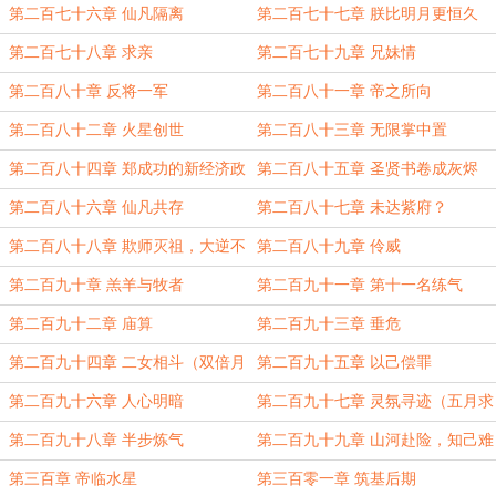
胎息仙帝指迷津
第二百七十六章 仙凡隔离
第二百七十七章 朕比明月更恒久
第二百七十八章 求亲
第二百七十九章 兄妹情
第二百八十章 反将一军
第二百八十一章 帝之所向
第二百八十二章 火星创世
第二百八十三章 无限掌中置
第二百八十四章 郑成功的新经济政
第二百八十五章 圣贤书卷成灰烬
策
第二百八十六章 仙凡共存
第二百八十七章 未达紫府？
第二百八十八章 欺师灭祖，大逆不
第二百八十九章 伶威
道
第二百九十章 羔羊与牧者
第二百九十一章 第十一名练气
第二百九十二章 庙算
第二百九十三章 垂危
第二百九十四章 二女相斗（双倍月
第二百九十五章 以己偿罪
票已开启）
第二百九十六章 人心明暗
第二百九十七章 灵氛寻迹（五月求
月票）
第二百九十八章 半步炼气
第二百九十九章 山河赴险，知己难
留
第三百章 帝临水星
第三百零一章 筑基后期