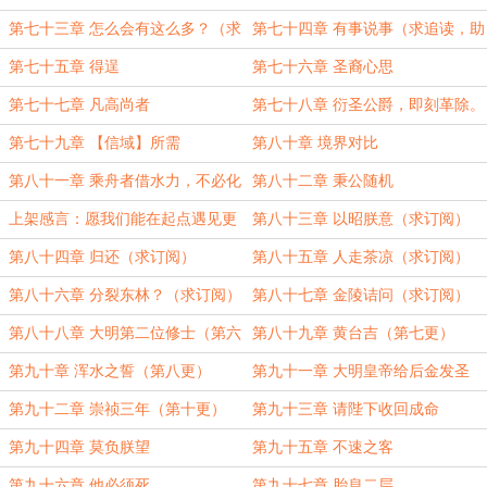
助力三江）
第七十三章 怎么会有这么多？（求
第七十四章 有事说事（求追读，助
追读，助力三江）
力三江）
第七十五章 得逞
第七十六章 圣裔心思
第七十七章 凡高尚者
第七十八章 衍圣公爵，即刻革除。
第七十九章 【信域】所需
第八十章 境界对比
第八十一章 乘舟者借水力，不必化
第八十二章 秉公随机
身江河。
上架感言：愿我们能在起点遇见更
第八十三章 以昭朕意（求订阅）
多好故事，愿本书也是其中之一。
第八十四章 归还（求订阅）
第八十五章 人走茶凉（求订阅）
第八十六章 分裂东林？（求订阅）
第八十七章 金陵诘问（求订阅）
第八十八章 大明第二位修士（第六
第八十九章 黄台吉（第七更）
更）
第九十章 浑水之誓（第八更）
第九十一章 大明皇帝给后金发圣
旨？（第九更）
第九十二章 崇祯三年（第十更）
第九十三章 请陛下收回成命
第九十四章 莫负朕望
第九十五章 不速之客
第九十六章 他必须死
第九十七章 胎息二层