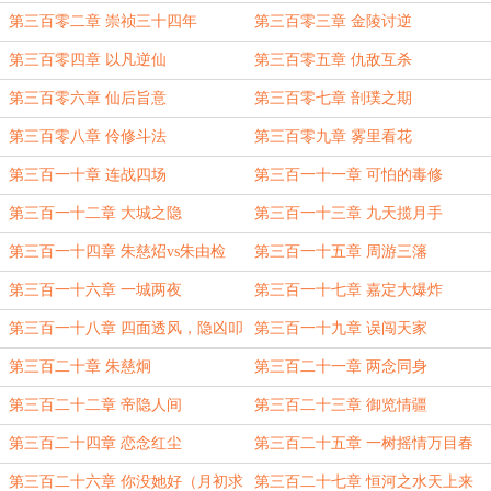
第三百零二章 崇祯三十四年
第三百零三章 金陵讨逆
第三百零四章 以凡逆仙
第三百零五章 仇敌互杀
第三百零六章 仙后旨意
第三百零七章 剖璞之期
第三百零八章 伶修斗法
第三百零九章 雾里看花
第三百一十章 连战四场
第三百一十一章 可怕的毒修
第三百一十二章 大城之隐
第三百一十三章 九天揽月手
第三百一十四章 朱慈炤vs朱由检
第三百一十五章 周游三籓
第三百一十六章 一城两夜
第三百一十七章 嘉定大爆炸
第三百一十八章 四面透风，隐凶叩
第三百一十九章 误闯天家
阙（三章合一）
第三百二十章 朱慈炯
第三百二十一章 两念同身
第三百二十二章 帝隐人间
第三百二十三章 御览情疆
第三百二十四章 恋念红尘
第三百二十五章 一树摇情万目春
第三百二十六章 你没她好（月初求
第三百二十七章 恒河之水天上来