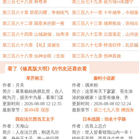
第三百七十八章 释尊来
第三百七十九章 侯方域vs朱媺宁
第三百八十章 群星闪耀，争相练气
第三百八十一章 十年储争，今朝落
幕
第三百八十二章 陨星来的那一夜
第三百八十三章 雄师救渝，崇祯出
关
第三百八十四章 山城诞储，仙帝泽
第三百八十五章 尘嚣落定，山河故
霖
人
第三百八十六章 【礼】道诞生
第三百八十七章 恃道狂悖，乱臣贼
子
第三百八十八章 仙神会晤（含加
第三百八十九章 伪神真做
更）
看了《修真版大明》的书友还喜欢看
草芥称王
秦时小说家
作者：月关
作者：偶米粉
简介：幕客杨灿执棋乱世，合八
简介：这里有天下寥寥、苍生涂
阀为刃，据关中为基，看寒门谋
涂的纵横家！这里有修身、齐
士以权谋为笔、铁血为墨，问鼎
更新时间：2026-08-08 12:12:35
家、治国、平天下的儒家！这里
更新时间：2026-08-08 02:52:24
天下！...
最新章节：
第494章 现形
有天下皆白、唯我...
最新章节：
第三七九八章 糟蹋食
材（求票票）
我在法兰西当王太子
日本战国：功名十字路
作者：天海山
作者：吉良上总介
简介：人在法兰西，刚进凡尔
简介：世人皆看错我山内一丰！
赛，身份王太子。唯一的问题
错的不是我，而是这个世道。我