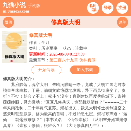
九猫小说
手机版
临时
登录
注册
书架
m.9maoxs.com
修真版大明
返回
菜单
修真版大明
作者：全订
类别：历史军事
状态：连载中
更新时间：2026-08-09 01:27:59
最新章节：
第三百八十九章 伪神真做
开始阅读
加入书架
修真版大明简介：
紫府陨落，魂穿大明！朱幽涧眼睛一睁，竟成了大明亡国之君崇
祯皇帝朱由检。于是，满朝文武惊恐地发现，陛下画风彻底变了。奏
折？不批！朝会？不上！权斗？没空！直到建奴再度兵临城下，崇祯
缓缓睁眼，灵光微动：“区区凡俗兵灾，也配扰朕清修？”----------二十
年风雨改制，二十年灵气复苏。崇祯出关，欲见大明修士御剑凌空之
盛景时朝堂寂寂。修为最高的首辅，不过胎息七层。崇祯寒声道：“这
仙……就这般难修？”（本书又名：《仙帝崇祯》《从明末开始重建修
真界》《崇祯：修仙，很难么？》《大明修真四万年》）...