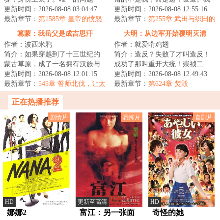
是，现任国王是路易十六，两年
更新时间：2026-08-08 03:04:47
山内一丰能有什么小心思呢，我
更新时间：2026-08-08 12:55:16
后就会被咔嚓……既...
最新章节：
第1585章 皇帝的愤怒
只是太想进步了...
最新章节：
第255章 武田与织田的
第一次联合作战！
篡蒙：我岳父是成吉思汗
大明：从边军开始覆明灭清
作者：波西米鸦
作者：就爱啃鸡翅
简介：如果穿越到了十三世纪的
简介：造反？失败了才叫造反！
蒙古草原，成了一名拥有汉族与
成功了那叫重开大统！崇祯二
蒙古族血统的少年，你会如何选
更新时间：2026-08-08 12:01:15
年，天灾席卷大明上下，后金挥
更新时间：2026-08-08 12:49:43
择？是南下回归...
最新章节：
545章 誓师北伐，让太
师入关。内有银川...
最新章节：
第624章 焚毁
祖的规矩笼罩寰宇！
正在热播推荐
剧情片
恐怖片
喜剧片
HD
更新至高清
HD
娜娜2
富江：另一张面
奇怪的她