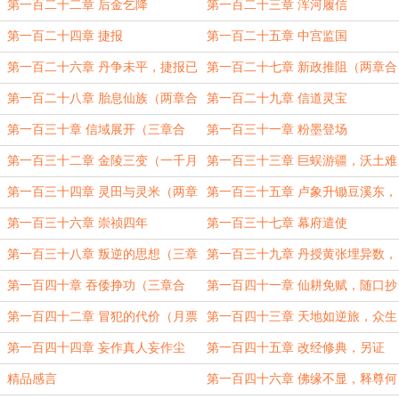
第一百二十二章 后金乞降
第一百二十三章 浑河履信
第一百二十四章 捷报
第一百二十五章 中宫监国
第一百二十六章 丹争未平，捷报已
第一百二十七章 新政推阻（两章合
至
一）
第一百二十八章 胎息仙族（两章合
第一百二十九章 信道灵宝
一）
第一百三十章 信域展开（三章合
第一百三十一章 粉墨登场
一）
第一百三十二章 金陵三变（一千月
第一百三十三章 巨蜈游疆，沃土难
票加更）
为（三章合一）
第一百三十四章 灵田与灵米（两章
第一百三十五章 卢象升锄豆溪东，
合一）
小黄帽爱吃鸡笼
第一百三十六章 崇祯四年
第一百三十七章 幕府遣使
第一百三十八章 叛逆的思想（三章
第一百三十九章 丹授黄张埋异数，
合一）
内阁明争显玄机（三章合一）
第一百四十章 吞倭挣功（三章合
第一百四十一章 仙耕免赋，随口抄
一）
家（三章合一）
第一百四十二章 冒犯的代价（月票
第一百四十三章 天地如逆旅，众生
加更）
皆伶人
第一百四十四章 妄作真人妄作尘
第一百四十五章 改经修典，另证
（三章合一）
【释】道
精品感言
第一百四十六章 佛缘不显，释尊何