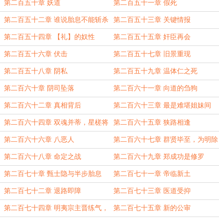
第二百五十章 妖道
第二百五十一章 假死
第二百五十二章 谁说胎息不能斩杀
第二百五十三章 关键情报
练气？
第二百五十四章 【礼】的奴性
第二百五十五章 奸臣再会
第二百五十六章 伏击
第二百五十七章 旧景重现
第二百五十八章 阴私
第二百五十九章 温体仁之死
第二百六十章 阴司坠落
第二百六十一章 向道的刍狗
第二百六十二章 真相背后
第二百六十三章 最是难堪姐妹间
第二百六十四章 双魂并蒂，星槎将
第二百六十五章 狭路相逢
行
第二百六十六章 八恶人
第二百六十七章 群贤毕至，为明除
害
第二百六十八章 命定之战
第二百六十九章 郑成功是修罗
第二百七十章 甄士隐与半步胎息
第二百七十一章 帝临新土
第二百七十二章 退路即障
第二百七十三章 医道受抑
第二百七十四章 明夷宗主晋练气，
第二百七十五章 新的公审