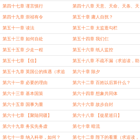
第四十七章 谨言慎行
第四十八章 天意、天命、天条、天
道
第四十九章 崇祯有令
第五十章 庸人自扰？
第五十一章 读法
第五十二章 太监逛勾栏
第五十三章 如何自处
第五十四章 我们仨
第五十五章 少走一程
第五十六章 纸人监控
第五十七章 【信】
第五十八章 不疏不漏（求追读，助
力三江）
第五十九章 英国公的殊遇（求追
第六十章 除夕
读，助力三江）
第六十一章 必要的理由
第六十二章 百姓以后算什么？
第六十三章 基本国策
第六十四章 想象共同体
第六十五章 国事为重
第六十六章 故步自封
第六十七章 【聚陆同疆】
第六十八章 【徙星巡日】
第六十九章 务实先务虚
第七十章 暗流
第七十一章 纳入科举，如何？
第七十二章 陛下的看重（求追读，