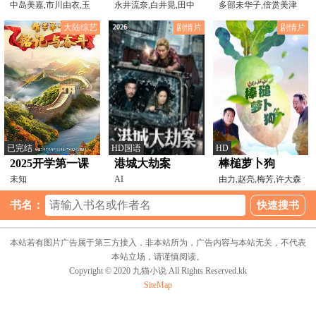
中岛美嘉,市川由衣,玉
孔
永井流奈,白井晃,田中
多部未华子,倍赏美津
山铁二,姜畅雄,成宫宽
千絵,金子统昭,奥野敦
子,小林聪美,要润,北村
大陆综艺
剧情片
剧情片
已完结
HD国语
HD
2025开学第一课
港城大劫案
棒槌萝卜狗
未知
AI
由力,赵亮,梅芳,许大森
书名：
本站若有图片广告属于第三方接入，非本站所为，广告内容与本站无关，不代表
本站立场，请谨慎阅读。
Copyright © 2020 九猫小说 All Rights Reserved.kk
SiteMap