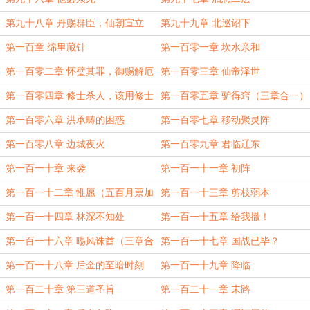
第九十八章 丹赐群臣，仙朝宣立
第九十九章 北巡诏下
第一百章 绵里藏针
第一百零一章 坎水亲和
第一百零二章 怀璧其罪，御赐解厄
第一百零三章 仙帝泽世
第一百零四章 修士杀人，该用修士
第一百零五章 驴得窍（三章合一）
的手段。
第一百零六章 洪承畴的困惑
第一百零七章 移动聚灵阵
第一百零八章 边城夜火
第一百零九章 君临辽东
第一百一十章 来袭
第一百一十一章 初阵
第一百一十二章 惟愿（五百月票加
第一百一十三章 剪枝弱本
更）
第一百一十四章 林深不知处
第一百一十五章 给我撤！
第一百一十六章 晹风诛酋（三章合
第一百一十七章 国战已毕？
一）
第一百一十八章 后金的至暗时刻
第一百一十九章 降临
第一百二十章 第三道圣旨
第一百二十一章 末路