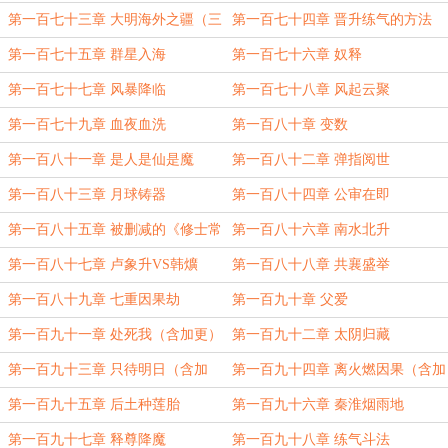
一）
第一百七十三章 大明海外之疆（三
第一百七十四章 晋升练气的方法
章合一）
第一百七十五章 群星入海
第一百七十六章 奴释
第一百七十七章 风暴降临
第一百七十八章 风起云聚
第一百七十九章 血夜血洗
第一百八十章 变数
第一百八十一章 是人是仙是魔
第一百八十二章 弹指阅世
第一百八十三章 月球铸器
第一百八十四章 公审在即
第一百八十五章 被删减的《修士常
第一百八十六章 南水北升
识》
第一百八十七章 卢象升VS韩爌
第一百八十八章 共襄盛举
第一百八十九章 七重因果劫
第一百九十章 父爱
第一百九十一章 处死我（含加更）
第一百九十二章 太阴归藏
第一百九十三章 只待明日（含加
第一百九十四章 离火燃因果（含加
更）
更）
第一百九十五章 后土种莲胎
第一百九十六章 秦淮烟雨地
第一百九十七章 释尊降魔
第一百九十八章 练气斗法