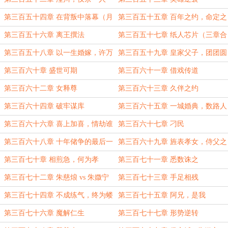
第三百五十四章 在背叛中落幕（月
第三百五十五章 百年之约，命定之
初求月票）
变
第三百五十六章 离王撰法
第三百五十七章 纸人芯片（三章合
一）
第三百五十八章 以一生婚嫁，许万
第三百五十九章 皇家父子，团团圆
里仙朝
圆
第三百六十章 盛世可期
第三百六十一章 借戏传道
第三百六十二章 女释尊
第三百六十三章 久伴之约
第三百六十四章 破牢谋库
第三百六十五章 一城婚典，数路人
心
第三百六十六章 喜上加喜，情劫谁
第三百六十七章 刁民
渡
第三百六十八章 十年储争的最后一
第三百六十九章 旌表孝女，侍父之
日
情
第三百七十章 相煎急，何为孝
第三百七十一章 悉数诛之
第三百七十二章 朱慈烺 vs 朱媺宁
第三百七十三章 手足相残
第三百七十四章 不成练气，终为蝼
第三百七十五章 阿兄，是我
蚁
第三百七十六章 魔解仁生
第三百七十七章 形势逆转