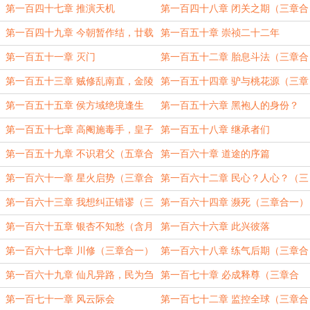
在？
第一百四十七章 推演天机
第一百四十八章 闭关之期（三章合
一）
第一百四十九章 今朝暂作结，廿载
第一百五十章 崇祯二十二年
启新章（月票加更）
第一百五十一章 灭门
第一百五十二章 胎息斗法（三章合
一）
第一百五十三章 贼修乱南直，金陵
第一百五十四章 驴与桃花源（三章
风波起（三章合一）
合一）
第一百五十五章 侯方域绝境逢生
第一百五十六章 黑袍人的身份？
路，老母驴诡言泄玄机（月票加更）
第一百五十七章 高阉施毒手，皇子
第一百五十八章 继承者们
下江南（三章合一）
第一百五十九章 不识君父（五章合
第一百六十章 道途的序篇
一）
第一百六十一章 星火启势（三章合
第一百六十二章 民心？人心？（三
一）
章合一）
第一百六十三章 我想纠正错谬（三
第一百六十四章 濒死（三章合一）
章合一）
第一百六十五章 银杏不知愁（含月
第一百六十六章 此兴彼落
票加更）
第一百六十七章 川修（三章合一）
第一百六十八章 练气后期（三章合
一）
第一百六十九章 仙凡异路，民为刍
第一百七十章 必成释尊（三章合
狗
一）
第一百七十一章 风云际会
第一百七十二章 监控全球（三章合