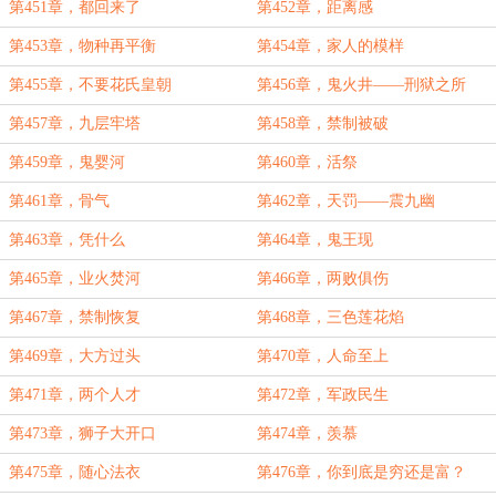
第451章，都回来了
第452章，距离感
第453章，物种再平衡
第454章，家人的模样
第455章，不要花氏皇朝
第456章，鬼火井——刑狱之所
第457章，九层牢塔
第458章，禁制被破
第459章，鬼婴河
第460章，活祭
第461章，骨气
第462章，天罚——震九幽
第463章，凭什么
第464章，鬼王现
第465章，业火焚河
第466章，两败俱伤
第467章，禁制恢复
第468章，三色莲花焰
第469章，大方过头
第470章，人命至上
第471章，两个人才
第472章，军政民生
第473章，狮子大开口
第474章，羡慕
第475章，随心法衣
第476章，你到底是穷还是富？