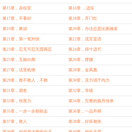
第15章，杂役堂
第16章 ，适应
第17章，不看好
第18章，开门红
第19章，教训
第20章，办法总是比困难多
第21章，第一笔外快
第22章，流言蜚语
第23章，忍无可忍无需再忍
第24章，得寸进尺
第25章，五娘出阁
第26章，撑腰
第27章，话里机锋
第28章，金凤凰
第29章，救不救人，不救
第30章，灵力强于内力
第31章，朋友
第32章，等级
第33章，伤害力
第34章，完整的炼丹传承
第35章，一步一步朝前走
第36章，一品丹师
第37章，救人
第38章，好坏相依
第39章，姐就是这样的女子
第40章，倒反天罡