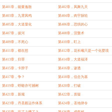
第401章，能量逸散
第402章，凤舞九天
第403章，九霄凤鸣
第404章，肉宇脉轮
第405章，大道显化
第406章，恐惧的心
第407章，拔河
第408章，涅槃术
第409章，不死心
第410章，盯上
第411章，都在想
第412章，花长曦只是一个化婴境
修士
第413章，归罪
第414章，大道福泽
第415章，卡脖子
第416章，渗透
第417章，争？
第418章，信念为基
第419章，蜉蝣亦可撼树
第420章，打破
第421章，新规
第422章，质疑
第423章，丹圣殿运作体系
第424章，圣地律令
第425章，亏了？赚了？
第426章，成气候