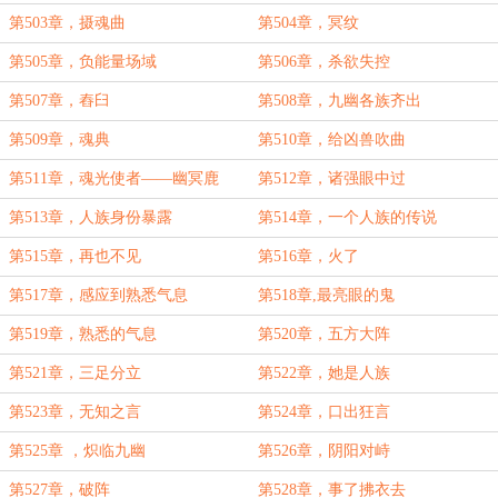
第503章，摄魂曲
第504章，冥纹
第505章，负能量场域
第506章，杀欲失控
第507章，舂臼
第508章，九幽各族齐出
第509章，魂典
第510章，给凶兽吹曲
第511章，魂光使者——幽冥鹿
第512章，诸强眼中过
第513章，人族身份暴露
第514章，一个人族的传说
第515章，再也不见
第516章，火了
第517章，感应到熟悉气息
第518章,最亮眼的鬼
第519章，熟悉的气息
第520章，五方大阵
第521章，三足分立
第522章，她是人族
第523章，无知之言
第524章，口出狂言
第525章 ，炽临九幽
第526章，阴阳对峙
第527章，破阵
第528章，事了拂衣去