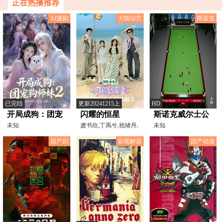
正在热播推荐
AI漫剧
大陆综艺
斯诺克
已完结
更新20241215上
HD
开局成狗：团宠
闪耀的恒星
斯诺克威尔士公
狗师妹，我的师
未知
虞书欣,丁禹兮,祝绪丹,
开赛资格赛 伊什
未知
杨仕泽
门全是大妖2
普利特·辛格·查
国产剧
影视解说
国产动漫
达4-0贝帕特·斯
里帕蓬 20250204