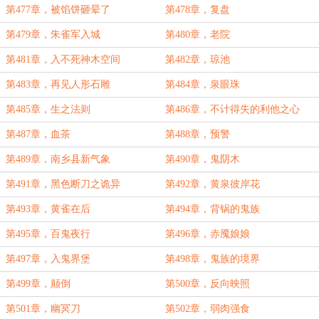
第477章，被馅饼砸晕了
第478章，复盘
第479章，朱雀军入城
第480章，老院
第481章，入不死神木空间
第482章，琼池
第483章，再见人形石雕
第484章，泉眼珠
第485章，生之法则
第486章，不计得失的利他之心
第487章，血茶
第488章，预警
第489章，南乡县新气象
第490章，鬼阴木
第491章，黑色断刀之诡异
第492章，黄泉彼岸花
第493章，黄雀在后
第494章，背锅的鬼族
第495章，百鬼夜行
第496章，赤魇娘娘
第497章，入鬼界堡
第498章，鬼族的境界
第499章，颠倒
第500章，反向映照
第501章，幽冥刀
第502章，弱肉强食