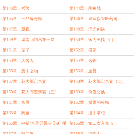
第143章，考验
第144章，南象城
第145章，三品炼丹师
第146章，皇室接管医药司
第147章，凝视
第148章，浮光剑诀
第149章，望闻问切术第三层——
第150章，宋为民找上门
观气海、识海
第151章，笼子
第152章，盛家
第153章，人传人
第154章，选馆
第155章，囊中之物
第156章，重复
第157章，花大郎定亲宴
第158章，花大郎定亲宴（二）
第159章，花大郎定亲宴（三）
第160章，价值交换
第161章，族腾
第162章，盛家的权衡
第163章，药童
第164章，甩手掌柜
第165章，中断‘合作开采火灵矿’项
第166章，第二次入鬼市
目
第167章，乾门堡
第168章，魂断山