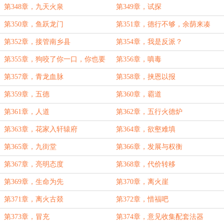
第348章，九天火泉
第349章，试探
第350章，鱼跃龙门
第351章，德行不够，余荫来凑
第352章，接管南乡县
第354章，我是反派？
第355章，狗咬了你一口，你也要
第356章，嗔毒
咬狗一口？
第357章，青龙血脉
第358章，挟恩以报
第359章，五德
第360章，霸道
第361章，人道
第362章，五行火德炉
第363章，花家入轩辕府
第364章，欲壑难填
第365章，九街堂
第366章，发展与权衡
第367章，亮明态度
第368章，代价转移
第369章，生命为先
第370章，离火崖
第371章，离火古燚
第372章，惜福吧
第373章，冒充
第374章，意见收集配套法器