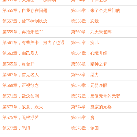
第555章，自我存在问题
第556章，来了个走后门的
第557章，放下控制执念
第558章，忘我
第559章，再招朱雀军
第560章，九天朱雀阵
第561章，有些关卡，努力了也通
第562章，痴儿
不过
第563章，由己及人
第564章，心境升维
第565章，灵台开
第566章，精神之脊
第567章，首见名人
第568章，愿力
第569章，正视欲念
第570章，元婴睁眼
第571章，欲念如渊
第572章，反复无常的元婴
第573章，敌意、毁灭
第574章，孤寂的元婴
第575章，无根浮萍
第576章，贪
第577章，恐惧
第578章，轮回