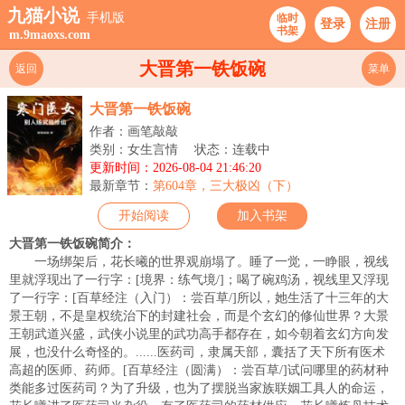
九猫小说
手机版
临时
登录
注册
书架
m.9maoxs.com
大晋第一铁饭碗
返回
菜单
大晋第一铁饭碗
作者：画笔敲敲
类别：女生言情
状态：连载中
更新时间：2026-08-04 21:46:20
最新章节：
第604章，三大极凶（下）
开始阅读
加入书架
大晋第一铁饭碗简介：
一场绑架后，花长曦的世界观崩塌了。睡了一觉，一睁眼，视线
里就浮现出了一行字：[境界：练气境/]；喝了碗鸡汤，视线里又浮现
了一行字：[百草经注（入门）：尝百草/]所以，她生活了十三年的大
景王朝，不是皇权统治下的封建社会，而是个玄幻的修仙世界？大景
王朝武道兴盛，武侠小说里的武功高手都存在，如今朝着玄幻方向发
展，也没什么奇怪的。......医药司，隶属天部，囊括了天下所有医术
高超的医师、药师。[百草经注（圆满）：尝百草/]试问哪里的药材种
类能多过医药司？为了升级，也为了摆脱当家族联姻工具人的命运，