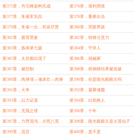
第375章，丹元峰架构完成
第376章，谁利用谁
第377章，朱雀军失踪
第378章，重拳出击
第379章，朱雀一出，邪祟尽焚
第380章，冥眼男孩
第381章，腹背受敌
第382章，转移注意力
第383章，炼体第七篇
第384章，守井人
第385章，太后都出现了
第386章，祝融冢
第387章，被控制
第388章，梧桐林结界被攻破
第389章，肉身强→魂体壮→肉身
第390章，你是陵光殿殿主吗
更强
第391章，火斧
第392章，凝聚魂髓
第393章，以力证道
第394章，白焰救人
第395章，无我之境
第396章，十年
第397章，力劈混沌，火照八荒
第398章，陵光殿殿主是火莲仙子
第399章，流言
第400章，是不是