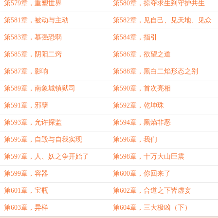
第579章，重塑世界
第580章，掠夺求生到守护共生
第581章，被动与主动
第582章，见自己、见天地、见众
生
第583章，慕强恐弱
第584章，指引
第585章，阴阳二窍
第586章，欲望之道
第587章，影响
第588章，黑白二焰形态之别
第589章，南象城镇狱司
第590章，首次亮相
第591章，邪孽
第592章，乾坤珠
第593章，允许探监
第594章，黑焰非恶
第595章，自毁与自我实现
第596章，我们
第597章，人、妖之争开始了
第598章，十万大山巨震
第599章，容器
第600章，你回来了
第601章，宝瓶
第602章，合道之下皆虚妄
第603章，异样
第604章，三大极凶（下）