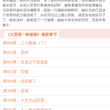
花长曦进了医药司当杂役。有了医药司的药材供应，花长曦炼丹技术
稳步提升，在别人苦苦打磨身体练武时，她靠着服用丹药低调修仙。
当宗师武者在花长曦眼里，宛如一只蹦跶的蚂蚱时，她以为自己是这
个世界的武力最强者了，从此可以过上随心所欲、逍遥自在的好日子
了。就在这时，她发现了一个秘密：她如今所生存的空间，竟是外界
修士...
《大晋第一铁饭碗》最新章节
第604章，三大极凶（下）
第603章，异样
第602章，合道之下皆虚妄
第601章，宝瓶
第600章，你回来了
第599章，容器
第598章，十万大山巨震
第597章，人、妖之争开始了