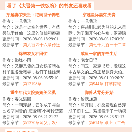
看了《大晋第一铁饭碗》的书友还喜欢看
穿越妻荣夫贵：绝嗣世子养崽
穿越星际妻荣夫贵
作者：一见我珍
作者：一见我珍
简介：这是个架空的世界，有些
简介：穿越到以武为尊的未来星
类似于修仙，这里的修仙和秦碧
际，为了避开勾心斗角，罗碧隐
已知的完全不一样，这个世界以
更新时间：2026-08-06 18:29:01
瞒了自己觉醒异能的事。谁知有
更新时间：2026-08-06 17:03:26
福气、气运为主...
最新章节：
第六百四十六章传送
人不长眼非要找...
最新章节：
第七千九百一十二章
灵茶树
用不着
锦绣农女种田忙
咸鱼一家的穿书生活
作者：巅峰小雨
作者：宅女日记
简介：又胖又傻的丑女杨若晴在
简介：闫玉一家穿书后，发现这
村子里备受嘲弄，被订了娃娃亲
本古早文的主角正是原身大伯。
的男人逼迫跳河。再次醒来，身
更新时间：2026-08-06 03:55:10
他们是扒着大伯喝血，早早被分
更新时间：2026-08-01 00:26:30
体里灵魂被顶级...
最新章节：
第12198章
家，在全文末尾...
最新章节：
第944章 打草惊蛇
重生年代大院娇媳美又飒
御兽从零分开始
作者：春光满园
作者：给我加葱
简介：一朝穿越，云依成了与自
简介：睁开眼，乔桑发现自己穿
己名字同音的‘恋爱脑’小可怜楚芸
成了初中生。紧接着来了一场模
一。原主不仅被人算计了工作，
更新时间：2026-08-06 21:21:22
拟考。毕业她怕了吗？她怕
更新时间：2026-08-06 23:51:17
还被人哄骗...
最新章节：
第1370章师父，发生
了……这考的都什么...
最新章节：
第614章 跟上（二合
了什么事
一）