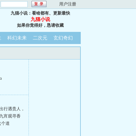
：
用户注册
九猫小说：看啥都有、更新最快
九猫小说
如果你觉得好，恳请收藏
生
科幻未来
二次元
玄幻奇幻
中
出行遇贵人，
九宵观寻香
这个道