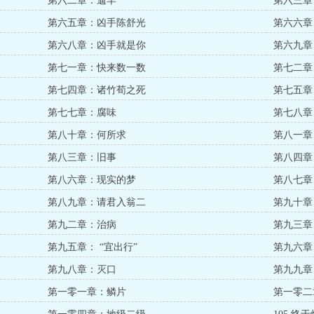
第六二章：遛羊
第六三章
第六五章：凶手陈舒光
第六六章
第六八章：凶手就是你
第六九章
第七一章：快来数一数
第七二章
第七四章：诸竹荀之死
第七五章
第七七章：腐味
第七八章
第八十章：何所求
第八一章
第八三章：旧事
第八四章
第八六章：现实的梦
第八七章
第八九章：请君入翁二
第九十章
第九二章：治病
第九三章
第九五章： “宜出行”
第九六章
第九八章：灭口
第九九章
第一零一章：鳞片
第一零二