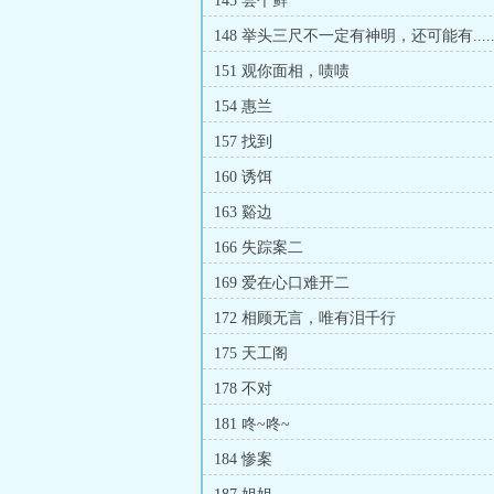
145 尝个鲜
148 举头三尺不一定有神明，还可能有.....
151 观你面相，啧啧
154 惠兰
157 找到
160 诱饵
163 谿边
166 失踪案二
169 爱在心口难开二
172 相顾无言，唯有泪千行
175 天工阁
178 不对
181 咚~咚~
184 惨案