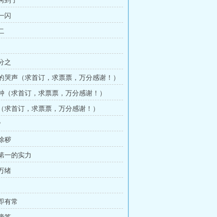
于烤到了
光一闪
二
恒分之
消失的哭声（求首订，求票票，万分感谢！）
一刻钟（求首订，求票票，万分感谢！）
时差（求首订，求票票，万分感谢！）
?
邪除秽
数第一的实力
头万绪
常即有常