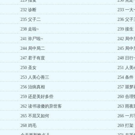
229 报复
230 先
232 诊断
233 一
235 父子二
236 父子
238 走啦~
239 接生
241 诈尸啦~
242 局
244 局中局二
245 局
247 君子有度
248 日
250 圣女
251 人
253 人美心善三
254 条件
256 治病真相
257 噩
259 还是美好多些
260 合
262 读书读傻的异世客
263 雨
265 不屈又如何
266 一
268 鸡毛
269 打架