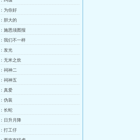
：纠缠
：为你好
：胆大的
：施恩须图报
：我们不一样
：发光
：无米之炊
：祠神二
：祠神五
：真爱
：伪装
：长蛇
：日升月降
：打工仔