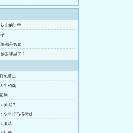
 栒状山的过往
棋子
 剑修都是穷鬼
 财物去哪里了？
打包带走
人生如戏
互利
：腿呢？
：少年打马横街过
：眼睛