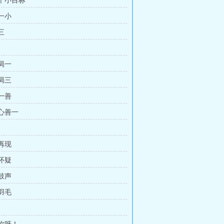
定个小目标
大一小
三
中局一
中局三
行一善
美心善一
梦再现
理怀疑
夜鼓声
片羽毛