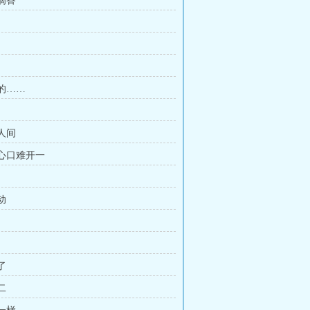
答滴答
啃的……
祸人间
在心口难开一
动
了
二