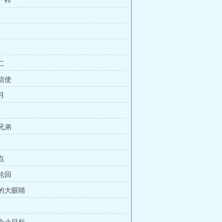
模一样
二
位信使
月
子兄弟
点
死轮回
辜的大眼睛