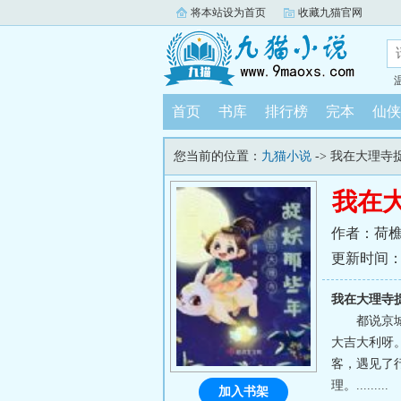
将本站设为首页
收藏九猫官网
首页
书库
排行榜
完本
仙侠
您当前的位置：
九猫小说
-> 我在大理寺
我在
作者：荷
更新时间：202
我在大理寺
都说京
大吉大利呀
客，遇见了
理。.........
加入书架