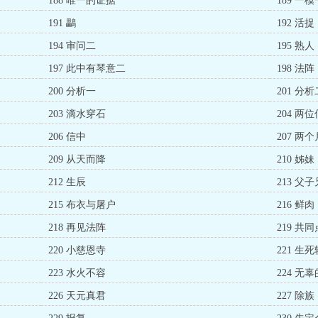
188 唯一的证据
189 一
191 鸓
192 活捉
194 审问二
195 熟人
197 此中有琴意二
198 法阵
200 分析一
201 分析
203 滴水穿石
204 两
206 信中
207 两个
209 从天而降
210 姊妹
212 生辰
213 父
215 布衣与屠户
216 鲜肉
218 再见法阵
219 共同
220 小慈恩寺
221 生
223 水火不容
224 无
226 天元真君
227 除族