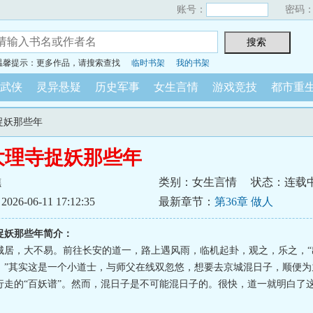
账号：
密码
温馨提示：更多作品，请搜索查找
临时书架
我的书架
武侠
灵异悬疑
历史军事
女生言情
游戏竞技
都市重
捉妖那些年
大理寺捉妖那些年
樵
类别：女生言情
状态：连载
6-06-11 17:12:35
最新章节：
第36章 做人
捉妖那些年简介：
城居，大不易。前往长安的道一，路上遇风雨，临机起卦，观之，乐之，“
。”其实这是一个小道士，与师父在线双忽悠，想要去京城混日子，顺便为
行走的“百妖谱”。然而，混日子是不可能混日子的。很快，道一就明白了