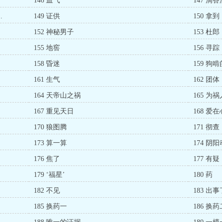
146 血气
147 滴
.
149 证供
150 拿到
152 神秘男子
153 杜郎
155 地窖
156 寻踪
158 昏迷
159 狗
161 生气
162 团体
164 天帝山之祸
165 为
167 重见天日
168 爱
170 狼图腾
171 彻查
173 算一算
174 阴阳
176 焦了
177 有疑
179 ‘福星’
180 药
182 不见
183 出事
185 换药一
186 换药