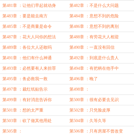
第481章 ：让他们早起就动身
第482章 ：不是什么大问题
第483章 ：要是能去南方
第484章 ：意想不到的危险
第485章 ：不是商量是命令
第486章 ：意想不到的离别
第487章 ：花大人问你的想法
第488章 ：有劳花大人相迎
第489章 ：各位大人还敢吗
第490章 ：一直没有回信
第491章 ：他们有什么神通
第492章 ：到底是什么贵人
第493章 ：必然要有人来担罪
第494章 ：有把柄在他手中
第495章 ：务必救我一救
第496章 ：晚了
第497章 ：裁红纸贴告示
第498章 ：
第499章 ：有好消息告诉你
第500章 ：很有必要去见识
第501章 ：想的太严重
第502章 ：只凭脸皮厚
第503章 ：砍了做其他用处
第504章 ：久等久等
第505章 ：
第506章 ：只有房屋不曾改变