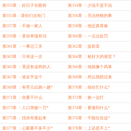
第353章 ：好日子在眼前
第354章 ：少说不是不说
第355章：请你们去衙门
第356章 ：无法绝根的事
第357章 ：不做一家人
第358章 ：他还真算偷
第359章 ：算你举报有功
第360章 ：一点点处罚
第361章 ：一事过三关
第362章 ：提前卖
第363章 ：只有这一次
第364章 ：捡好大的便宜？
第365章 ：竟还有这样的人
第366章 ：他就像个风筝
第367章 ：谁在乎这个
第368章 ：所以我想过来
第369章 ：有劳几位跑一趟*
第370章 ：他在忙什么*
第371章 ：你要干什么
第372章 ：换一边打
第373章 ：人口突破一万*
第374章 ：要做到什么*
第375章 ：找块布塞起来
第376章 ：不能住在这*
第377章 ：心眼要不多不少*
第378章 ：上还是不上*