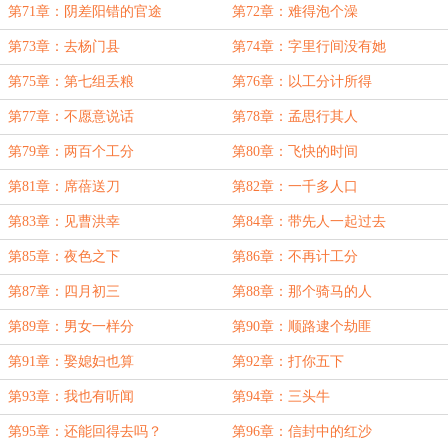
第71章：阴差阳错的官途
第72章：难得泡个澡
第73章：去杨门县
第74章：字里行间没有她
第75章：第七组丢粮
第76章：以工分计所得
第77章：不愿意说话
第78章：孟思行其人
第79章：两百个工分
第80章：飞快的时间
第81章：席蓓送刀
第82章：一千多人口
第83章：见曹洪幸
第84章：带先人一起过去
第85章：夜色之下
第86章：不再计工分
第87章：四月初三
第88章：那个骑马的人
第89章：男女一样分
第90章：顺路逮个劫匪
第91章：娶媳妇也算
第92章：打你五下
第93章：我也有听闻
第94章：三头牛
第95章：还能回得去吗？
第96章：信封中的红沙