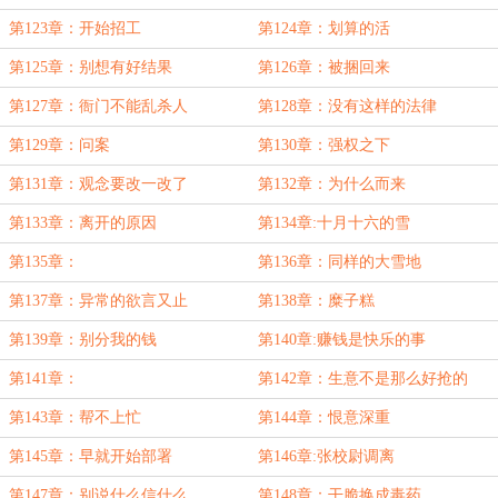
第123章：开始招工
第124章：划算的活
第125章：别想有好结果
第126章：被捆回来
第127章：衙门不能乱杀人
第128章：没有这样的法律
第129章：问案
第130章：强权之下
第131章：观念要改一改了
第132章：为什么而来
第133章：离开的原因
第134章:十月十六的雪
第135章：
第136章：同样的大雪地
第137章：异常的欲言又止
第138章：糜子糕
第139章：别分我的钱
第140章:赚钱是快乐的事
第141章：
第142章：生意不是那么好抢的
第143章：帮不上忙
第144章：恨意深重
第145章：早就开始部署
第146章:张校尉调离
第147章：别说什么信什么
第148章：干脆换成毒药