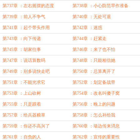
第737章 ：左右摇摆的态度
第738章 ：小心防范早作准备
第739章 ：前人不争气
第740章 ：无处可退
第741章 ：起个带头作用
第742章 ：迷惑
第743章 ：向下传递
第744章 ：赶紧走
第745章 ：胡家往事
第746章 ：来了也不怕
第747章 ：说话算数吗
第748章 ：只能相信她
第749章 ：别多说快走吧
第750章 ：总算离开了
第751章 ：不能光求它
第752章 ：划定备战带
第753章 ：上山砍树
第754章 ：改名叫傻子窝
第755章 ：只是跟着
第756章 ：晚上的问题
第757章 ：给兵器粮草
第758章 ：怎么补给我
第759章 ：你还不高兴了
第760章 ：墙边传来消息
第761章 ：自负的人
第762章 ：宣传的重要性