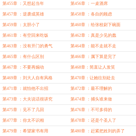
第455章 ：又想起当年
第456章 ：一桌酒席
第457章 ：逆袭成英雄
第458章 ：各自的顾虑
第459章 ：太胆小了
第460章 ：给张校尉下碗面
第461章 ：有空回来吃饭
第462章 ：真是少见的蠢
第463章 ：没有开门的勇气
第464章 ：能不走就不走
第465章 ：有什么区别
第466章 ：属下算是完了
第467章 ：不要再煽动
第468章：简直让人发笑
第469章 ：刘大人自有风格
第470章：让她往别处去
第471章 ：就怕他不出招
第472章 ：最不理解的
第473章 ：大夫说话很讲究
第474章 ：捕头谁来做
第475章 ：见不了几回
第476章 ：不可多得的
第477章 ：你太不识相
第478章 ：还是个圣人了
第479章 ：希望家书有用
第480章 ：赶紧把姓刘的弄了