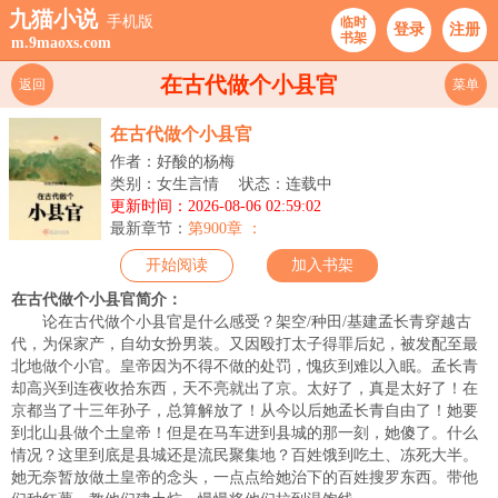
九猫小说
手机版
临时
登录
注册
书架
m.9maoxs.com
在古代做个小县官
返回
菜单
在古代做个小县官
作者：好酸的杨梅
类别：女生言情
状态：连载中
更新时间：2026-08-06 02:59:02
最新章节：
第900章 ：
开始阅读
加入书架
在古代做个小县官简介：
论在古代做个小县官是什么感受？架空/种田/基建孟长青穿越古
代，为保家产，自幼女扮男装。又因殴打太子得罪后妃，被发配至最
北地做个小官。皇帝因为不得不做的处罚，愧疚到难以入眠。孟长青
却高兴到连夜收拾东西，天不亮就出了京。太好了，真是太好了！在
京都当了十三年孙子，总算解放了！从今以后她孟长青自由了！她要
到北山县做个土皇帝！但是在马车进到县城的那一刻，她傻了。什么
情况？这里到底是县城还是流民聚集地？百姓饿到吃土、冻死大半。
她无奈暂放做土皇帝的念头，一点点给她治下的百姓搜罗东西。带他