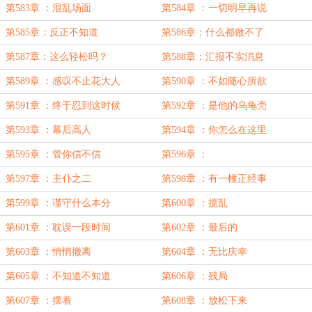
第583章 ：混乱场面
第584章 ：一切明早再说
第585章：反正不知道
第586章：什么都做不了
第587章：这么轻松吗？
第588章：汇报不实消息
第589章 ：感叹不止花大人
第590章 ：不如随心所欲
第591章 ：终于忍到这时候
第592章 ：是他的乌龟壳
第593章 ：幕后高人
第594章 ：你怎么在这里
第595章 ：管你信不信
第596章 ：
第597章 ：主仆之二
第598章 ：有一幢正经事
第599章 ：谨守什么本分
第600章 ：搅乱
第601章 ：耽误一段时间
第602章 ：最后的
第603章 ：悄悄撤离
第604章 ：无比庆幸
第605章 ：不知道不知道
第606章 ：残局
第607章 ：摆着
第608章 ：放松下来