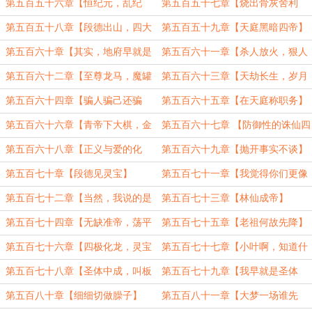
也】
第五百五十六章【恒纪元，乱纪
第五百五十七章【烧出骨灰舍利
元】
子】
第五百五十八章【段德出山，四大
第五百五十九章【天庭黑暗四帝】
美人】
第五百六十章【其实，地府早就是
第五百六十一章【杀人放火，狠人
我们的人了】
道主】
第五百六十二章【至尊龙马，魔罐
第五百六十三章【天劫长生，岁月
神尺】
史书】
第五百六十四章【骗人骗己还骗
第五百六十五章【在天庭称职务】
天】
第五百六十六章【青帝下大棋，金
第五百六十七章 【防御性的诛仙四
乌照九幽】
剑】
第五百六十八章【正义与爱的化
第五百六十九章【抛开事实不谈】
身】
第五百七十章【段德见灵宝】
第五百七十一章【我觉得你们更像
是地府】
第五百七十二章【当然，我说的是
第五百七十三章【林仙成帝】
轮回海】
第五百七十四章【无缺准帝，荡平
第五百七十五章【老祖何故先降】
神域】
第五百七十六章【四极化龙，灵宝
第五百七十七章【小叶啊，知道什
重生】
么是准帝吗】
第五百七十八章【圣体中成，叫板
第五百七十九章【我早就是圣体
准帝】
了】
第五百八十章【细细切做臊子】
第五百八十一章【大梦一场谁先