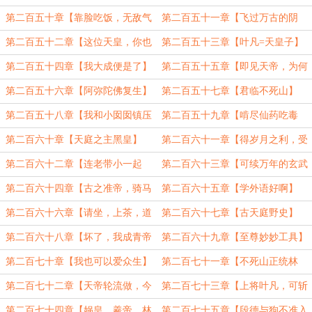
这不对吧】
第二百五十章【靠脸吃饭，无敌气
第二百五十一章【飞过万古的阴
运】
鸦】
第二百五十二章【这位天皇，你也
第二百五十三章【叶凡=天皇子】
不想……】
第二百五十四章【我大成便是了】
第二百五十五章【即见天帝，为何
不拜】
第二百五十六章【阿弥陀佛复生】
第二百五十七章【君临不死山】
第二百五十八章【我和小囡囡镇压
第二百五十九章【啃尽仙药吃毒
禁区】
根】（二合一）
第二百六十章【天庭之主黑皇】
第二百六十一章【得岁月之利，受
岁月之制】
第二百六十二章【连老带小一起
第二百六十三章【可续万年的玄武
啃】
药】
第二百六十四章【古之准帝，骑马
第二百六十五章【学外语好啊】
一战！】
第二百六十六章【请坐，上茶，道
第二百六十七章【古天庭野史】
友（一更）
（二更）
第二百六十八章【坏了，我成青帝
第二百六十九章【至尊妙妙工具】
了】（4700）
（一更）
第二百七十章【我也可以爱众生】
第二百七十一章【不死山正统林
（3100）
仙】
第二百七十二章【天帝轮流做，今
第二百七十三章【上将叶凡，可斩
年到我家】
大成圣灵】
第二百七十四章【娲皇，羲帝，林
第二百七十五章【段德与狗不准入