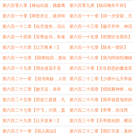
第六百零八章【林仙出面，挑拨离
第六百零九章【镇压晚年不祥】
间】
第六百一十章【两世并立，彼岸特
第六百一十一章【得一夕安寝，天
性】
庭又至】
第六百一十二章【化尽道伤，活出
第六百一十三章【极尽升华，神话
第二世】
帝战】
第六百一十四章【至尊金乌，朱雀
第六百一十五章【把禁区当景区】
小丑】
第六百一十六章【让万青来！】
第六百一十七章【除名一禁区】
第六百一十七章 【因果轮回，度化
第六百一十八章【我与阿弥陀佛镇
孔萱】
压禁区】
第六百一十九章【用合道花不丢
第六百二十章【天生邪恶的魔道至
人】
尊】
第六百二十一章 【混沌有缺，人世
第六百二十二章【少摆什么天帝架
无敌】
子】
第六百二十三章【败天后，杀帝
第六百二十四章【擂鼓聚神将，仙
主】
丹动人心】
第六百二十五章【冥皇三器显，九
第六百二十六章【我早就是地府的
重天大战】
人了】
第六百二十七章【宁飞，川英，盖
第六百二十八章【帝尊，你没死
九幽】
啊】
第六百二十九章【让天皇来！】
第六百三十章【天帝踏光阴，横压
这一世】
第六百三十一章 【我儿凤仙】
第六百三十二章【我打天皇，真的