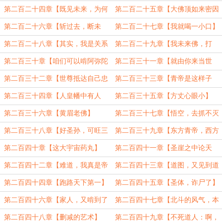
统】
网】
第二百二十四章【既见未来，为何
第二百二十五章【大佛顶如来密因
不拜】
修证了义诸菩萨万行首楞严经】
第二百二十六章【斩过去，断未
第二百二十七章【我就喝一小口】
来，方为世尊】
第二百二十八章【其实，我是关系
第二百二十九章【我未来佛，打
户】
钱】
第二百三十章【咱们可以啃阿弥陀
第二百三十一章【就由你来当世
佛啊！】
尊】
第二百三十二章【世尊抵达自己忠
第二百三十三章【青帝是这样子
实的大雷音寺】
的】
第二百三十四章【人皇幡中有人
第二百三十五章【方丈心眼小】
皇】
第二百三十六章【黄眉老佛】
第二百三十七章【悟空，去抓不灭
金身】
第二百三十八章【好圣孙，可旺三
第二百三十九章【东方青帝，西方
代】
佛老】
第二百四十章【这大宇宙药丸】
第二百四十一章【圣崖之中论天
帝】
第二百四十二章【难道，我真是帝
第二百四十三章【道图，又见到道
尊？】
图！】
第二百四十四章【跑路天下第一】
第二百四十五章【圣体，诈尸了】
第二百四十六章【家人，又啃到了
第二百四十七章【北斗的风气，本
不死天皇了】
来就是歪的】
第二百四十八章【删减的艺术】
第二百四十九章【不死道人：啊，