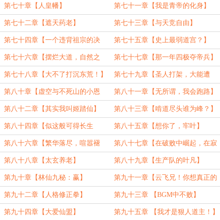
了！】（加三更）
第七十章【人皇幡】
第七十一章【我是青帝的化身】
（加更）
第七十二章【遮天药老】
第七十三章【与天竞自由】
第七十四章【一个违背祖宗的决
第七十五章【史上最弱道宫？】
定】（加更）
第七十六章【摆烂大道，自然之
第七十七章【那一年四极夺帝兵】
法】
（加更！）
第七十八章【大不了打沉东荒！】
第七十九章【圣人打架，大能遭
殃】
第八十章【虚空与不死山的小恩
第八十一章【无所谓，我会跑路】
怨】（加更）
（加二更）
第八十二章【其实我叫姬踏仙】
第八十三章【啃道尽头谁为峰？】
第八十四章【似这般可得长生
第八十五章【想你了，牢叶】
吗？】（加更）
第八十六章【繁华落尽，喧嚣褪
第八十七章【在破败中崛起，在寂
去】
灭中复苏】
第八十八章【太玄养老】
第八十九章【生产队的叶凡】
第九十章【林仙九秘：赢】
第九十一章【云飞兄！你想真正的
活着吗？】
第九十二章【人格修正拳】
第九十三章 【BGM中不败】
第九十四章【大爱仙盟】
第九十五章 【我才是狠人道主！】