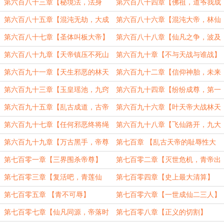
来敌】
第六百八十三章【秘境法，法身
第六百八十四章【佛祖，道爷我成
道，花粉路】
了】
第六百八十五章【混沌无劫，大成
第六百八十六章【混沌大帝，林仙
既帝】
成道】
第六百八十七章【圣体叫板大帝】
第六百八十八章【仙凡之争，波及
金乌】
第六百八十九章【天帝镇压不死山
第六百九十章【不与天战与谁战】
至尊】（6000）
第六百九十一章【天生邪恶的林天
第六百九十二章【信仰神胎，未来
帝】
佛祖】
第六百九十三章【玉皇瑶池，九窍
第六百九十四章【纷纷成尊，第一
圣灵】
盛世】
第六百九十五章【乱古成道，古帝
第六百九十六章【叶天帝大战林天
转生】
皇】
第六百九十七章【任何邪恶终将绳
第六百九十八章【飞仙路开，九大
之以法】
天尊】
第六百九十九章【万古黑手，帝尊
第七百章 【乱古天帝的耻辱性大
惊显】
败】
第七百零一章【三界围杀帝尊】
第七百零二章【灭世危机，青帝出
手】
第七百零三章【复活吧，青莲仙
第七百零四章【史上最大清算】
王】
第七百零五章 【青不可辱】
第七百零六章【一世成仙二三人】
第七百零七章【仙凡同源，帝落时
第七百零八章【正义的切割】