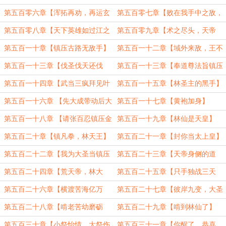
罪】
第五百零六章【浑拓再劝，再运玄
第五百零七章【败在我手中之敌，
功】
从来不会被我视为对手】
第五百零八章【天下英雄如过江之
第五百零九章【术之尽头，天帝
鲫】
拳】
第五百一十章【镇压古路无敌手】
第五百一十二章【域外来敌，王不
见王】
第五百一十三章【伐圣伐天还伐
第五百一十三章【奉道尊法旨镇压
仙】
圣灵！】
第五百一十四章【武当三疯拜见叶
第五百一十五章【林圣主的黑手】
帝尊】
第五百一十六章 【先大成带动后大
第五百一十七章【黄袍加身】
成】
第五百一十八章 【请张百忍镇压金
第五百一十九章【林仙是天皇】
蝉子】
第五百二十章【镇凡拳，林天王】
第五百二十一章【封你当太上皇】
第五百二十二章【我为大圣当镇压
第五百二十三章【天帝身侧的道
一切敌！】
祖】
第五百二十四章【荒天帝，林大
第五百二十五章【只手独战三天
圣】
帝】
第五百二十六章【横渡苦海亿万
第五百二十七章【彼岸九变，大圣
重，超脱凡尘登彼岸】
齐天】
第五百二十八章【啃老苦幼磨砺
第五百二十九章【啃到林仙了】
叶】
（4000）
第五百三十章【小祭怡情，大祭伤
第五百三十一章【你醒了，恭喜