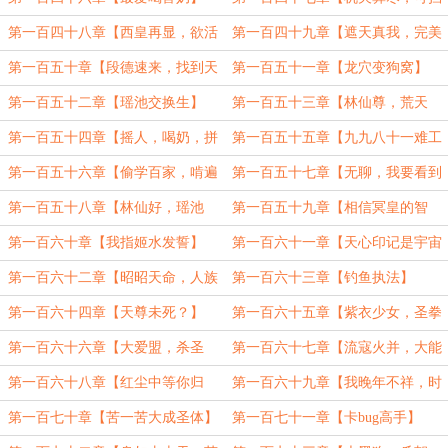
一剑否？】
第一百四十八章【西皇再显，欲活
第一百四十九章【遮天真我，完美
双亲】
逝我】
第一百五十章【段德速来，找到天
第一百五十一章【龙穴变狗窝】
尊墓了】
第一百五十二章【瑶池交换生】
第一百五十三章【林仙尊，荒天
帝】
第一百五十四章【摇人，喝奶，拼
第一百五十五章【九九八十一难工
夕夕】
程师——黑皇】
第一百五十六章【偷学百家，啃遍
第一百五十七章【无聊，我要看到
东荒】
血流成河】
第一百五十八章【林仙好，瑶池
第一百五十九章【相信冥皇的智
坏】
慧】
第一百六十章【我指姬水发誓】
第一百六十一章【天心印记是宇宙
的轮回印】
第一百六十二章【昭昭天命，人族
第一百六十三章【钓鱼执法】
大势】
第一百六十四章【天尊未死？】
第一百六十五章【紫衣少女，圣拳
惊天】
第一百六十六章【大爱盟，杀圣
第一百六十七章【流寇火并，大能
会】
暴死】
第一百六十八章【红尘中等你归
第一百六十九章【我晚年不祥，时
来】
常浑浑噩噩】（3000）
第一百七十章【苦一苦大成圣体】
第一百七十一章【卡bug高手】