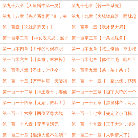
第九十六章【人皇幡中第一灵】
第九十七章【苦一苦系统】
第九十八章【先苦系统再苦叶，林
第九十九章【火域铸真器，两脉起
仙圣主甜在前】
冲突】
第一百章【这就是遮天！】
第一百零一章【我才是大局】
第一百零二章 【神女没意思，猴子
第一百零三章【一条龙服务】
嘿嘿嘿】
第一百零四章【工作的时候称职
第一百零五章【吃土修仙，靠山吃
务】
山】
第一百零六章【叶凤雏，林校长】
第一百零七章【体生红毛，晚年不
祥】
第一百零八章【圣体，时代变
第一百零九章【杀！杀！杀！】
了！】
第一百一十章【万帝神庙，天璇祖
第一百一十一章【一路北伐，荡清
师】
寰宇】（加更）
第一百一十二章【神王老哥，姜仙
第一百一十三章【恒宇大帝的一个
来救你了】
朋友】
第一百一十四章【无始，救我！】
第一百一十五章【黑皇林帝，两大
至尊】
第一百一十六章【两位至尊大战
第一百一十七章【先定个小目标，
至……】（加更）
成个至尊】
第一百一十八章【无需复活无
第一百一十九章【三千大道，演道
始！】
为尊】
第一百二十章【混沌大道不如躺平
第一百二十一章【人狗情未了】