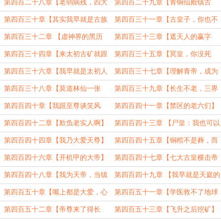
了】
人】
第四百二十八章【老弱病残，四大
第四百二十九章【青铜仙殿镇古
天王】
矿】
第四百三十章【其实我早就是古族
第四百三十一章【古皇子，你也不
中人了】
想……】
第四百三十二章 【虚神界的黑历
第四百三十三章【遮天人的赢字
史】
秘】
第四百三十四章【来太初古矿就跟
第四百三十五章【冥皇，你没死
回家一样】
啊】
第四百三十六章【我早就是太初人
第四百三十七章【理解青帝，成为
了】
青帝，超越青帝】
第四百三十八章【莫道林仙一张
第四百三十九章【长生不老，三界
嘴，挑动禁区天下反】
六道不就毁在这四个字上】
第四百四十章【我跟至尊谈笑风
第四百四十一章【禁区的老六们】
生】
第四百四十二章【欺负老实人啊】
第四百四十三章 【尸皇：我也可以
爱天庭】
第四百四十四章【我乃大爱天尊】
第四百四十五章【铜棺不是葬，而
是渡】
第四百四十六章【开机甲的大帝】
第四百四十七章【七大古皇横击帝
尊】
第四百四十八章【我为天帝，当镇
第四百四十九章 【我早就是天庭的
杀世间一切敌】
人了】
第四百五十章【嘴上都是大爱，心
第四百五十一章【学医救不了地球
中全是利益】
人】
第四百五十二章【帝尊来了得长
第四百五十三章【飞升之后挖矿】