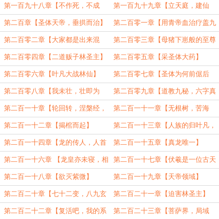
（二更）
慧】
第一百九十八章【不作死，不成
第一百九十九章【立天庭，建仙
帝】
朝】
第二百章【圣体天帝，垂拱而治】
第二百零一章【用青帝血治疗盖九
幽】
第二百零二章【大家都是出来混
第二百零三章【母猪下崽般的至尊
的】
数】
第二百零四章【二道贩子林圣主】
第二百零五章【采圣体大药】
第二百零六章【叶凡大战林仙】
第二百零七章【圣体为何前倨后
恭】
第二百零八章【我未壮，壮即为
第二百零九章【道教九秘，六字真
变】
言】
第二百一十章【轮回转，涅槃经，
第二百一十一章【无根树，苦海
道我力】
舟，仙花绽，采大药】
第二百一十二章【揭棺而起】
第二百一十三章【人族的归叶凡，
（5000）
异族的归林仙】
第二百一十四章【龙的传人，人首
第二百一十五章【真龙唯一】
龙身】
第二百一十六章 【龙皇亦未寝，相
第二百一十七章【伏羲是一位古天
与步于神庭】
尊】
第二百一十八章【欲灭紫微】
第二百一十九章【天帝领域】
第二百二十章【七十二变，八九玄
第二百二十一章【迫害林圣主】
功】
第二百二十二章【复活吧，我的系
第二百二十三章【菩萨界，局域