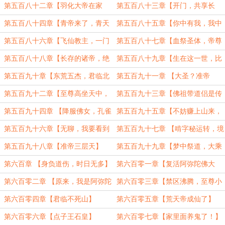
醒】
第五百八十二章【羽化大帝在家
第五百八十三章【开门，共享长
吗】
生】
第五百八十四章【青帝来了，青天
第五百八十五章【你中有我，我中
就有了！】
有你】
第五百八十六章【飞仙教主，一门
第五百八十七章【血祭圣体，帝尊
五帝】
黑手】
第五百八十八章【长存的诸帝，绝
第五百八十九章【生在这一世，比
望的金乌】
谁都要难】
第五百九十章【东荒五杰，君临北
第五百九十一章 【大圣？准帝
斗】
啊！】
第五百九十二章【至尊高坐天中，
第五百九十三章【佛祖带道侣是传
四海皆在目下】
统】
第五百九十四章 【降服佛女，孔雀
第五百九十五章【不妨赚上山来，
坐骑】
坐一口莲台】
第五百九十六章【无聊，我要看到
第五百九十七章 【啃字秘运转，境
血流成河】
界派林仙】
第五百九十八章【准帝三层天】
第五百九十九章【梦中祭道，大乘
赢学】
第六百章 【身负道伤，时日无多】
第六百零一章【复活阿弥陀佛大
帝】
第六百零二章 【原来，我是阿弥陀
第六百零三章【禁区沸腾，至尊小
佛】
丑】
第六百零四章【君临不死山】
第六百零五章【荒天帝成仙了】
第六百零六章【点子王石皇】
第六百零七章【家里面养鬼了！】