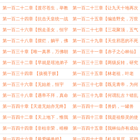
大道】
第一百二十二章【渡尽苍生，举教
第一百二十三章【让九天十地再次
飞仙】
伟大】
第一百二十四章【抗击天皇统一战
第一百二十五章【编造野史，万世
线】
之锅】
第一百二十六章【拐走圣女，恒宇
第一百二十七章【三花聚顶，五气
秘法】
朝元】
第一百二十八章【摆烂，躺平，佛
第一百二十九章【天生邪恶的不死
系】
小鬼】
第一百三十章【唯一真界，万佛朝
第一百三十一章【赤子之心林仙】
宗】
第一百三十二章【早就是瑶池弟子
第一百三十三章【两级反转，研究
了】
天皇子】
第一百三十四章 【孩视于朕】
第一百三十五章【林老祖，叶老
祖】
第一百三十六章【无始差，恒宇
第一百三十七章【既见青帝，为何
好。】
不拜】
第一百三十八章【遇帝不拜，真命
第一百三十九章【何谓乱古？错乱
已失】（求月票）
古今！】（加更求票）
第一百四十章【天道无始亦无终】
第一百四十一章【兽奶，一罐兽
奶】
第一百四十二章【天上地下，惟我
第一百四十三章【我是祖祭灵的使
独尊】（加更求月票）
者】（加更求票）
第一百四十四章【非枯非荣，啃柳
第一百四十五章【我林仙亦有成仙
成道】（求票）
之姿】
第一百四十六章【最爱喝兽奶】
第一百四十七章【机关算尽，可挡