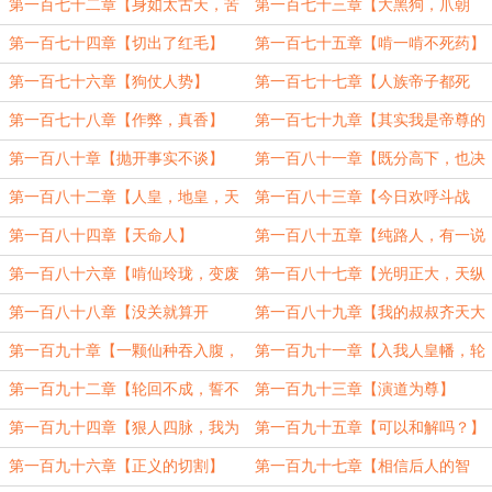
第一百七十二章【身如太古天，苦
第一百七十三章【大黑狗，爪朝
海化药田】
西】
第一百七十四章【切出了红毛】
第一百七十五章【啃一啃不死药】
第一百七十六章【狗仗人势】
第一百七十七章【人族帝子都死
了！】
第一百七十八章【作弊，真香】
第一百七十九章【其实我是帝尊的
人】
第一百八十章【抛开事实不谈】
第一百八十一章【既分高下，也决
生死】
第一百八十二章【人皇，地皇，天
第一百八十三章【今日欢呼斗战
皇】
圣，只缘天皇又重来】
第一百八十四章【天命人】
第一百八十五章【纯路人，有一说
一】
第一百八十六章【啃仙玲珑，变废
第一百八十七章【光明正大，天纵
为宝】
神武】
第一百八十八章【没关就算开
第一百八十九章【我的叔叔齐天大
了？】
圣】
第一百九十章【一颗仙种吞入腹，
第一百九十一章【入我人皇幡，轮
我命由我不由天】
回见永生】
第一百九十二章【轮回不成，誓不
第一百九十三章【演道为尊】
成帝，众生度尽，羽化飞仙】
第一百九十四章【狠人四脉，我为
第一百九十五章【可以和解吗？】
共主】
（一更）
第一百九十六章【正义的切割】
第一百九十七章【相信后人的智