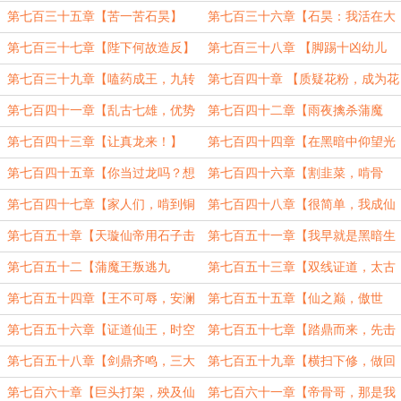
仙王】
院】
第七百三十五章【苦一苦石昊】
第七百三十六章【石昊：我活在大
祭司的阴影下】
第七百三十七章【陛下何故造反】
第七百三十八章 【脚踢十凶幼儿
园】
第七百三十九章【嗑药成王，九转
第七百四十章 【质疑花粉，成为花
仙丹】
粉，超越花粉】
第七百四十一章【乱古七雄，优势
第七百四十二章【雨夜擒杀蒲魔
在我】
王】
第七百四十三章【让真龙来！】
第七百四十四章【在黑暗中仰望光
明成道】
第七百四十五章【你当过龙吗？想
第七百四十六章【割韭菜，啃骨
当然！】
灰】
第七百四十七章【家人们，啃到铜
第七百四十八章【很简单，我成仙
棺主了】
王不就是了】
第七百五十章【天璇仙帝用石子击
第七百五十一章【我早就是黑暗生
穿异域】
灵了】
第七百五十二【蒲魔王叛逃九
第七百五十三章【双线证道，太古
天？】
盟约】
第七百五十四章【王不可辱，安澜
第七百五十五章【仙之巅，傲世
来袭】
间】
第七百五十六章【证道仙王，时空
第七百五十七章【踏鼎而来，先击
错乱】
林仙】
第七百五十八章【剑鼎齐鸣，三大
第七百五十九章【横扫下修，做回
高峰】
自己】
第七百六十章【巨头打架，殃及仙
第七百六十一章【帝骨哥，那是我