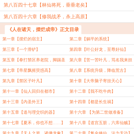
第八百四十七章【林仙将死，垂垂老矣】
第八百四十六章【修我战矛，杀上高原】
《人在诸天，摆烂成帝》正文目录
第一章【摆烂的宿主】
第二章【躺平的系统】
第三章【一个滑铲】
第四章【叶公好龙，至尊好仙】
第五章【拳打禁区养老院，脚踢圣
第六章【苦一苦叶凡，骂名我来担
灵幼儿园】
着】
第七章【帝星飘摇荧惑高】
第八章【系统升级，降临荒古】
第九章【禁区子叶凡】
第十章【大帝脑子寄挂天心】
第十一章【仙人回归在都市】
第十二章【我不吃牛肉】
第十三章【内圣外王】
第十四章【都是长生祸】
第十五章【道与理交织的器】
第十六章 【为第二世做准备】
第十七章【夏禾，你也不想……】
第十八章【道宫五脏，六库仙贼】
（4100）
第十九章【天人之资，诸佛龙象】
第二十章【氪金修仙，法力无边】