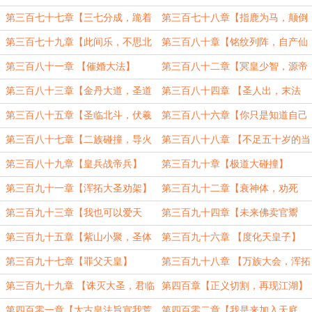
路亚】
尊】
第三百七十七章【三七分成，跪着
第三百七十八章【指鹿为马，颠倒
要饭】
黑白】
第三百七十九章【此间乐，不思北
第三百八十章【铭纹列阵，自产仙
斗】
气】
第三百八十一章 【催婚大法】
第三百八十二章【冥皇少智，源帝
（4300）
无谋】（3000）
第三百八十三章【金丹大道，圣道
第三百八十四章 【圣人出，末法
壁垒】
终】
第三百八十五章【圣临北斗，伏羲
第三百八十六章【你只是知道自己
龙碑】
要死了】
第三百八十七章【二族碰撞，导火
第三百八十八章 【不足五十岁的当
索林仙】
世圣人】（4000）
第三百八十九章【皇兵战帝兵】
第三百九十章【极道大碰撞】
(4600)
第三百九十一章【浑拓大圣劝架】
第三百九十二章【衰神体，劝死
仙】
第三百九十三章【我也可以爱天
第三百九十四章【未来佛卖官鬻
庭】
爵】
第三百九十五章【紫山小聚，圣体
第三百九十六章 【度化天皇子】
道胎】
第三百九十七章【罪父天皇】
第三百九十八章 【万族大会，浑拓
再劝】
第三百九十九章 【诛灭大圣，君临
第四百章【正义切割，再现江湖】
天下】
第四百零一章【太古皇法旨宣我荒
第四百零二章【我是来加入天庭