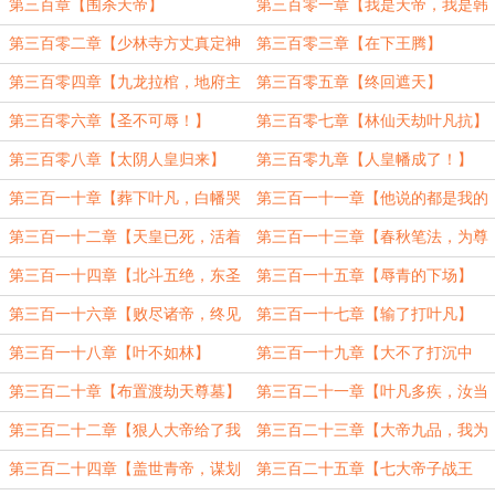
大帝】
第三百章【围杀天帝】
第三百零一章【我是天帝，我是韩
广】
第三百零二章【少林寺方丈真定神
第三百零三章【在下王腾】
僧】
第三百零四章【九龙拉棺，地府主
第三百零五章【终回遮天】
宰】
第三百零六章【圣不可辱！】
第三百零七章【林仙天劫叶凡抗】
第三百零八章【太阴人皇归来】
第三百零九章【人皇幡成了！】
第三百一十章【葬下叶凡，白幡哭
第三百一十一章【他说的都是我的
灵】（4200）
词儿啊】
第三百一十二章【天皇已死，活着
第三百一十三章【春秋笔法，为尊
是谁？】
者讳】
第三百一十四章【北斗五绝，东圣
第三百一十五章【辱青的下场】
林仙】（二更）
第三百一十六章【败尽诸帝，终见
第三百一十七章【输了打叶凡】
乱古】
第三百一十八章【叶不如林】
第三百一十九章【大不了打沉中
州】
第三百二十章【布置渡劫天尊墓】
第三百二十一章【叶凡多疾，汝当
勉励之】（3000）
第三百二十二章【狠人大帝给了我
第三百二十三章【大帝九品，我为
人性】
七品】
第三百二十四章【盖世青帝，谋划
第三百二十五章【七大帝子战王