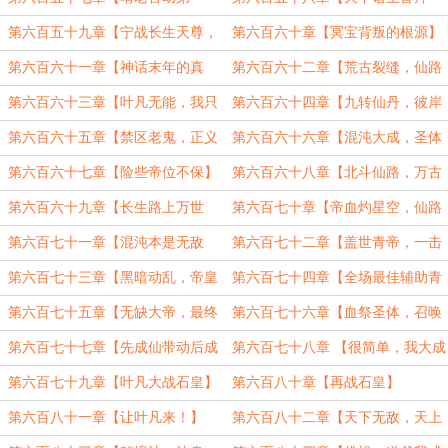
人】
我】
第六百五十九章【宁战长生天尊，
第六百六十章【冥宝背叛的根源】
永不见混沌体！】
第六百六十一章【神话末年的真
第六百六十二章【荒古裂缝，仙路
相】
初开】
第六百六十三章【叶凡无能，我只
第六百六十四章【九转仙丹，彼岸
能亲自出山】
神通】（三章合一）
第六百六十五章【禁区老鬼，正义
第六百六十六章【混沌大成，圣体
切割】
大成】
第六百六十七章【险些帝位不保】
第六百六十八章【北斗仙路，万古
诸帝】
第六百六十九章【长生路上万世
第六百七十章【帝血灼星空，仙路
战】
话永恒】
第六百七十一章【混沌本是无敌
第六百七十二章【盖世青帝，一击
法，何须再借成仙路】
惊仙】
第六百七十三章【黑暗动乱，帝皇
第六百七十四章【全场最佳辅助青
混战】
帝】
第六百七十五章【无缺大帝，最终
第六百七十六章【血祭圣体，召唤
一战】
无始】
第六百七十七章【先成仙带动后成
第六百七十八章 【很简单，我大成
仙】（5000）
不就是了】
第六百七十九章【叶凡大战石皇】
第六百八十章【再战石皇】
第六百八十一章【让叶凡来！】
第六百八十二章【天下无敌，天上