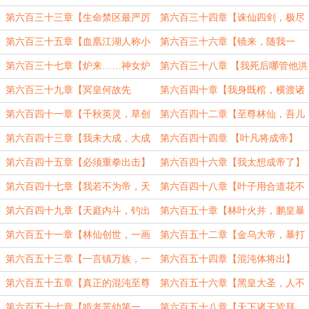
假的】
第六百三十三章【生命禁区最严厉
第六百三十四章【诛仙四剑，极尽
的父亲】
升华】
第六百三十五章【血凰江湖人称小
第六百三十六章【镜来，随我一
青帝】
战】
第六百三十七章【炉来……神女炉
第六百三十八章 【我死后哪管他洪
不用】
水滔天】
第六百三十九章【冥皇何故先
第六百四十章【我身既棺，横渡诸
降？】
天】
第六百四十一章【千秋英灵，草创
第六百四十二章【至尊林仙，吾儿
体系】
请起】
第六百四十三章【我未大成，大成
第六百四十四章 【叶凡将成帝】
即变】
（5200）
第六百四十五章【必须重拳出击】
第六百四十六章【我太想成帝了】
第六百四十七章【我若不为帝，天
第六百四十八章【叶子用合道花不
下无帝】
丢人】
第六百四十九章【天庭内斗，钓出
第六百五十章【林叶火并，鹏皇暴
至尊】
死】
第六百五十一章【林仙创世，一画
第六百五十二章【金乌大帝，暴打
开天】
源神】
第六百五十三章【一言镇万族，一
第六百五十四章【混沌体将出】
旨压宇宙】
第六百五十五章【真正的混沌至尊
第六百五十六章【黑皇大圣，人不
——叶仙】
如狗】
第六百五十七章【啃老苦幼第一
第六百五十八章【天下诸王皆拜