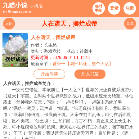
九猫小说
手机版
临时
登录
注册
书架
m.9maoxs.com
人在诸天，摆烂成帝
返回
菜单
人在诸天，摆烂成帝
作者：长生愁
类别：游戏竞技
状态：连载中
更新时间：2026-06-01 01:31:48
最新章节：
番外一【局部坏死，整个大活】
开始阅读
加入书架
人在诸天，摆烂成帝简介：
一次时空错位。本该前往【一人之下】世界的张还真被系统带到
【遮天】宇宙。面对两个世界悬殊的战力，低级系统无比绝望。林仙
露出一丝神秘的笑意，问道：”一起摆烂吗，一起薅主系统羊毛
吗？“系统一激灵，沉声道：“细说。”张还真指了指叶凡，意味深长
道：“跟着叶师傅混，保底仙王境。天帝在前面乱杀，咱们在后面嘎
嘎，岂不美哉。”仙王境：生灭宇宙，万古不朽，真正意义上长生不
死，可小规模修改时间长河。素来在小世界打工的系统，咽了咽口水
道：”干了！“简化版：我以遮天法镇压诸天万界！目前世界：《遮