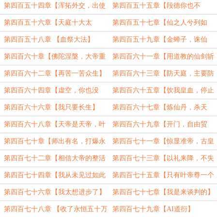
生】
第四百五十四章【浑拓外交，出使
第四百五十五章【段德你也不
永恒】
想……】
第四百五十六章【天庭十大太
第四百五十七章【仙之人兮列如
子！】
麻】
第四百五十八章 【血祭大法】
第四百五十九章【金蝉子，诛仙
剑】
第四百六十章【佛陀涅槃，大帝重
第四百六十一章【用道教的仙剑斩
生】
佛陀】
第四百六十二章【再苦一苦众生】
第四百六十三章【防天庭，主要防
禁区】
第四百六十四章【虚空，你也没
第四百六十五章【饮我皇血，停止
死】（一更）
杀戮】（4000）
第四百六十六章【我只要长生】
第四百六十七章【炼仙丹，杀天
（四千）
皇，闯仙门】
第四百六十八章【天帝是天帝，叶
第四百六十九章【开门，自由贸
天帝是叶天帝】
易】（4000）
第四百七十章【师出有名，打爆永
第四百七十一章【惊显准帝，古皇
恒】
出手】
第四百七十二章【相信大帝的整活
第四百七十三章【以礼来降，不失
能力】
为富家翁也】
第四百七十四章【我从未见过如此
第四百七十五章【只有叶帝尊一个
厚颜无耻之人】
太阳】
第四百七十六章【我太想进步了】
第四百七十七章【我是来谈判的】
（5100）
第四百七十八章 【收了永恒五十万
第四百七十九章【AI道衍】