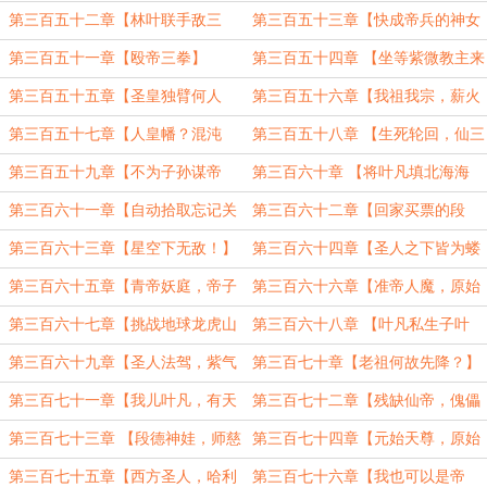
姜！】
瞳！】
第三百五十二章【林叶联手敌三
第三百五十三章【快成帝兵的神女
圣】
炉】
第三百五十一章【殴帝三拳】
第三百五十四章 【坐等紫微教主来
拜】
第三百五十五章【圣皇独臂何人
第三百五十六章【我祖我宗，薪火
斩？】
相传】
第三百五十七章【人皇幡？混沌
第三百五十八章 【生死轮回，仙三
幡！】
斩道】
第三百五十九章【不为子孙谋帝
第三百六十章 【将叶凡填北海海
位】
眼】
第三百六十一章【自动拾取忘记关
第三百六十二章【回家买票的段
了】（3000）
德】
第三百六十三章【星空下无敌！】
第三百六十四章【圣人之下皆为蝼
（6000）
蚁！】（6400）
第三百六十五章【青帝妖庭，帝子
第三百六十六章【准帝人魔，原始
林仙】（4500）
真解】（6000）
第三百六十七章【挑战地球龙虎山
第三百六十八章 【叶凡私生子叶
老天师】（5000）
瞳】
第三百六十九章【圣人法驾，紫气
第三百七十章【老祖何故先降？】
东来】
第三百七十一章【我儿叶凡，有天
第三百七十二章【残缺仙帝，傀儡
帝之资！】
彼岸】（6400）
第三百七十三章 【段德神娃，师慈
第三百七十四章【元始天尊，原始
徒孝】
仙帝】
第三百七十五章【西方圣人，哈利
第三百七十六章【我也可以是帝