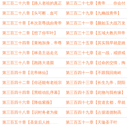
万古】
腾】（二合一）
第三百二十六章【路人老祖的真正
第三百二十七章【青帝……你会付
来历】
出代价的】
第三百二十八章【头可断，血可
第三百二十九章【九幽战青帝】
流，逼格不能丢】（一更）
（二更）
第三百三十章【本次至尊战由青帝
第三百三十一章【颜如玉大战万龙
赞助播出】（三更）
女】
第三百三十二章【想了你牢叶】
第三百三十三章【五域大教共拜帝
（3400）
尊】（4000）
第三百三十四章【黄袍加身，帝尊
第三百三十五章【其实我早就是姚
登基】（3000）
家人】
第三百三十六章【林圣主远走北
第三百三十七章【这一战，戒骄戒
原】（今天加更）
躁】（二更）
第三百三十八章【跑路大道圆
第三百三十九章【过命的交情，掏
满！】（三更）
心窝子的朋友】
第三百四十章【北帝林仙】
第三百四十一章【不跟我回南岭
吗？】
第三百四十二章【你还能有老祖宗
第三百四十三章【长生九帝，阴阳
聪明】
合一】
第三百四十四章【黑暗动乱序幕】
第三百四十五章【此物与我有缘】
（新年快乐）
第三百四十六章【降临紫薇】
第三百四十七章【贫道玄都，早就
是道门中人了】
第三百四十八章【识时务者为俊
第三百四十九章【占据道德制高
杰】
点！】
第三百五十章【圣皇后人姓……
第三百五十一章【天璇圣子叶