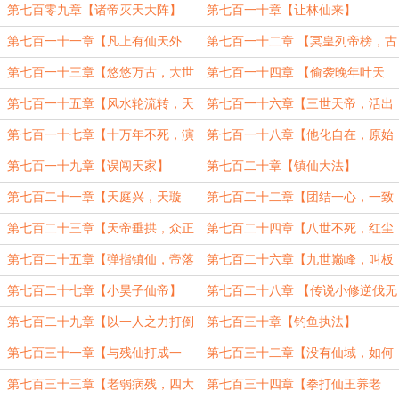
代】
第七百零九章【诸帝灭天大阵】
第七百一十章【让林仙来】
第七百一十一章【凡上有仙天外
第七百一十二章 【冥皇列帝榜，古
天】
来谁最强】
第七百一十三章【悠悠万古，大世
第七百一十四章 【偷袭晚年叶天
落幕】
帝】
第七百一十五章【风水轮流转，天
第七百一十六章【三世天帝，活出
帝到我家】
自己的道路】
第七百一十七章【十万年不死，演
第七百一十八章【他化自在，原始
化真仙域】
真解】
第七百一十九章【误闯天家】
第七百二十章【镇仙大法】
第七百二十一章【天庭兴，天璇
第七百二十二章【团结一心，一致
帝】
抗叶】
第七百二十三章【天帝垂拱，众正
第七百二十四章【八世不死，红尘
盈朝】
为仙】
第七百二十五章【弹指镇仙，帝落
第七百二十六章【九世巅峰，叫板
岁月】
仙王】
第七百二十七章【小昊子仙帝】
第七百二十八章 【传说小修逆伐无
敌至尊】
第七百二十九章【以一人之力打倒
第七百三十章【钓鱼执法】
全世界】
第七百三十一章【与残仙打成一
第七百三十二章【没有仙域，如何
片】
对抗异域】
第七百三十三章【老弱病残，四大
第七百三十四章【拳打仙王养老