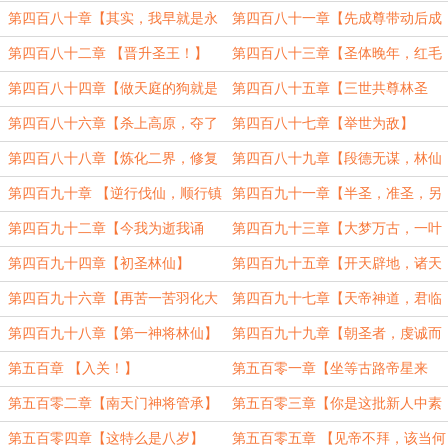
黄金】
第四百八十章【其实，我早就是永
第四百八十一章【先成尊带动后成
恒人了】
尊】
第四百八十二章 【晋升圣王！】
第四百八十三章【圣体晚年，红毛
不祥】
第四百八十四章【做天庭的狗就是
第四百八十五章【三世共尊林圣
最大的荣幸】
主】
第四百八十六章【杀上高原，夺了
第四百八十七章【举世为敌】
鸟位】
第四百八十八章【炼化二界，修复
第四百八十九章【段德无谋，林仙
仙域】
少智】
第四百九十章 【逆行伐仙，顺行镇
第四百九十一章【半圣，准圣，另
凡】
类成圣】
第四百九十二章【今我为逝我诵
第四百九十三章【大梦万古，一叶
经】
遮天】
第四百九十四章【初圣林仙】
第四百九十五章【开天辟地，诸天
万域】
第四百九十六章【再苦一苦羽化大
第四百九十七章【天帝神道，君临
帝】
宇宙】
第四百九十八章【第一神将林仙】
第四百九十九章【朝圣者，虔诚而
真挚】
第五百章 【入关！】
第五百零一章【坐等古路帝星来
拜】
第五百零二章【南天门神将管承】
第五百零三章【你是这批新人中素
质最好的】
第五百零四章【这特么是八岁】
第五百零五章 【见帝不拜，该当何