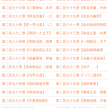
仙】
内】
第二百七十六章【八禁林仙，永不
第二百七十七章【既见伏羲，为何
退转】（一更）
不拜】（4000）
第二百七十八章【终见伏羲】（三
第二百七十九章【伏皇与羲帝】
更）
（一更）
第二百八十章【苦一苦小孟】（二
第二百八十一章【你去除掉阿弥陀
更）
佛】
第二百八十二章【再回一人之下】
第二百八十三章【传说之基，此界
他我】
第二百八十四章【有路无路，两界
第二百八十五章【一州陆沉，天下
最大的差异】
皆惊】
第二百八十六章【六道轮回之主】
第二百八十七章【战到画风都变
了】
第二百八十八章【谁赢帮谁，帮谁
第二百八十九章【兑换大成圣体】
谁赢】
第二百九十章【圣体林仙】（加更
第二百九十一章【沟子……】
求票）
第二百九十二章【马甲大道】
第二百九十三章【一门二彼岸】
（一更）
第二百九十四章【啃到道德天尊
第二百九十五章【连吃带拿】
了！】
第二百九十六章【啃道传说】
第二百九十七章【事成之后，我要
洛书】
第二百九十八章【不要男妈妈】
第二百九十九章【再留他我，天璇