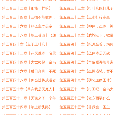
身】
你……】（4000）
第五百三十二章【那能一样嘛】
第五百三十三章【打叶凡跟打儿子
一样】
第五百三十四章【三招不能败你，
第五百三十五章【三拳打碎帝皇
我自裁于此】
梦，帝尊我是天庭人】
第五百三十六章【林圣主才是帝
第五百三十七章【神体，圣体，神
尊】
圣体质】
第五百三十八章【朝三暮四】（加
第五百三十九章【腾蛇陛下，欲屠
更）
准帝】
第五百四十章【点子王叶凡】
第五百四十一章【既见至尊，为何
不拜？】
第五百四十二章【诛灭准帝，名震
第五百四十三章【圣体本是无敌
宇宙】
路，多块骨头多条路】
第五百四十四章【大世终起，金乌
第五百四十五章【帝俊赐羿彤弓素
帝夋】
矰】
第五百四十六章【射日奔月，不死
第五百四十七章【坐拥诸域，暂不
仙药】
奉诏】
第五百四十八章【你当过将成道者
第五百四十九章【羽化血祭圣体】
吗？】
第五百五十章【其实我是天庭人】
第五百五十一章【打工吧，金乌大
帝！】
第五百五十二章【天璇来了一个年
第五百五十三章【老东西装什么
轻帝子】
嫩】
第五百五十四章【续上断头路】
第五百五十五章【非我也，圣主