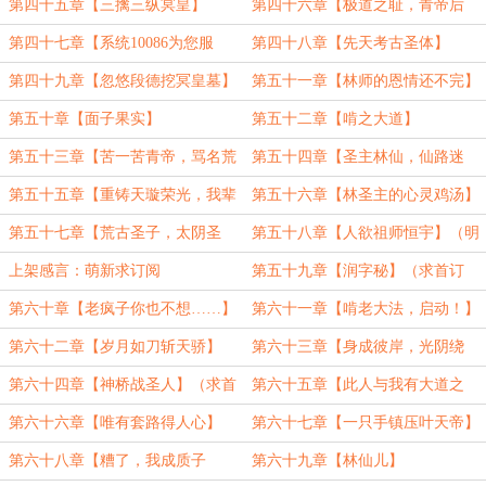
峰】
我有缘】
第四十五章【三擒三纵冥皇】
第四十六章【极道之耻，青帝后
人】
第四十七章【系统10086为您服
第四十八章【先天考古圣体】
务】
第四十九章【忽悠段德挖冥皇墓】
第五十一章【林师的恩情还不完】
第五十章【面子果实】
第五十二章【啃之大道】
第五十三章【苦一苦青帝，骂名荒
第五十四章【圣主林仙，仙路迷
来担】
雾】
第五十五章【重铸天璇荣光，我辈
第五十六章【林圣主的心灵鸡汤】
义不容辞】
第五十七章【荒古圣子，太阴圣
第五十八章【人欲祖师恒宇】（明
女】（明天上架，求订）
天上架求首订）
上架感言：萌新求订阅
第五十九章【润字秘】（求首订
啊！）
第六十章【老疯子你也不想……】
第六十一章【啃老大法，启动！】
（求订阅）
第六十二章【岁月如刀斩天骄】
第六十三章【身成彼岸，光阴绕
身】
第六十四章【神桥战圣人】（求首
第六十五章【此人与我有大道之
订，求月票）
争】（求订，求月票）
第六十六章【唯有套路得人心】
第六十七章【一只手镇压叶天帝】
（加一更）
（加二更）
第六十八章【糟了，我成质子
第六十九章【林仙儿】