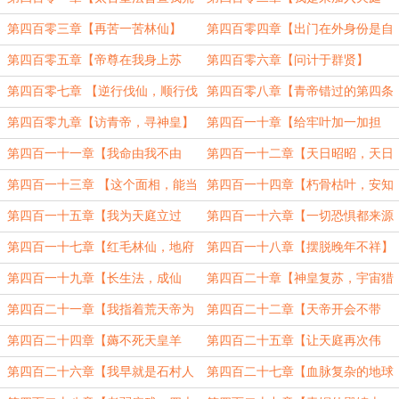
古后天庭】
的】
第四百零三章【再苦一苦林仙】
第四百零四章【出门在外身份是自
己给的】
第四百零五章【帝尊在我身上苏
第四百零六章【问计于群贤】
醒】
第四百零七章 【逆行伐仙，顺行伐
第四百零八章【青帝错过的第四条
凡】
仙路】
第四百零九章【访青帝，寻神皇】
第四百一十章【给牢叶加一加担
子】
第四百一十一章【我命由我不由
第四百一十二章【天日昭昭，天日
天】
昭昭】
第四百一十三章 【这个面相，能当
第四百一十四章【朽骨枯叶，安知
天帝吗】
吉凶】
第四百一十五章【我为天庭立过
第四百一十六章【一切恐惧都来源
功，我为大帝流过血】
于火力不足】
第四百一十七章【红毛林仙，地府
第四百一十八章【摆脱晚年不祥】
不祥】
第四百一十九章【长生法，成仙
第四百二十章【神皇复苏，宇宙猎
路，古来天骄多寂寞】
凰】
第四百二十一章【我指着荒天帝为
第四百二十二章【天帝开会不带
誓】
你】
第四百二十四章【薅不死天皇羊
第四百二十五章【让天庭再次伟
毛】
大】（5200）
第四百二十六章【我早就是石村人
第四百二十七章【血脉复杂的地球