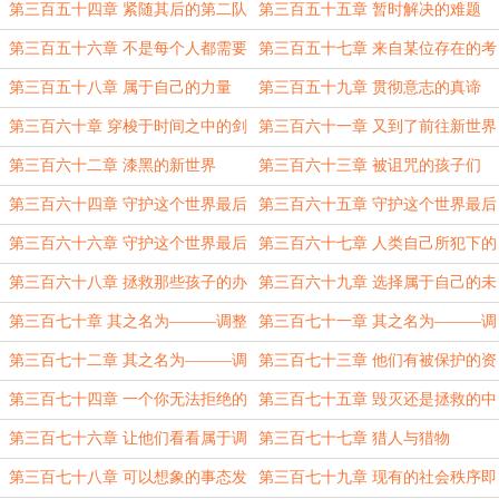
女们
哟………
第三百五十四章 紧随其后的第二队
第三百五十五章 暂时解决的难题
人马
第三百五十六章 不是每个人都需要
第三百五十七章 来自某位存在的考
拯救
验
第三百五十八章 属于自己的力量
第三百五十九章 贯彻意志的真谛
第三百六十章 穿梭于时间之中的剑
第三百六十一章 又到了前往新世界
术
的时候
第三百六十二章 漆黑的新世界
第三百六十三章 被诅咒的孩子们
第三百六十四章 守护这个世界最后
第三百六十五章 守护这个世界最后
的希望（上）
的希望（中）
第三百六十六章 守护这个世界最后
第三百六十七章 人类自己所犯下的
的希望（下）
罪孽
第三百六十八章 拯救那些孩子的办
第三百六十九章 选择属于自己的未
法
来
第三百七十章 其之名为———调整
第三百七十一章 其之名为———调
者（上）
整者（中）
第三百七十二章 其之名为———调
第三百七十三章 他们有被保护的资
整者（下）
格吗？
第三百七十四章 一个你无法拒绝的
第三百七十五章 毁灭还是拯救的中
条件
介线
第三百七十六章 让他们看看属于调
第三百七十七章 猎人与猎物
整者的力量吧！
第三百七十八章 可以想象的事态发
第三百七十九章 现有的社会秩序即