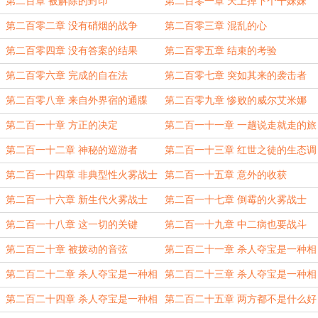
第二百章 被解除的封印
第二百零一章 天上掉下个干妹妹
第二百零二章 没有硝烟的战争
第二百零三章 混乱的心
第二百零四章 没有答案的结果
第二百零五章 结束的考验
第二百零六章 完成的自在法
第二百零七章 突如其来的袭击者
第二百零八章 来自外界宿的通牒
第二百零九章 惨败的威尔艾米娜
第二百一十章 方正的决定
第二百一十一章 一趟说走就走的旅
行
第二百一十二章 神秘的巡游者
第二百一十三章 红世之徒的生态调
查
第二百一十四章 非典型性火雾战士
第二百一十五章 意外的收获
第二百一十六章 新生代火雾战士
第二百一十七章 倒霉的火雾战士
第二百一十八章 这一切的关键
第二百一十九章 中二病也要战斗
第二百二十章 被拨动的音弦
第二百二十一章 杀人夺宝是一种相
互作用（上）
第二百二十二章 杀人夺宝是一种相
第二百二十三章 杀人夺宝是一种相
互作用（中）
互作用（下）
第二百二十四章 杀人夺宝是一种相
第二百二十五章 两方都不是什么好