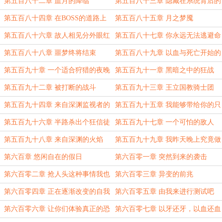
临
第五百八十二章 血月的降临
第五百八十三章 隐藏在系统背后的
真相
第五百八十四章 在BOSS的道路上
第五百八十五章 月之梦魇
越走越远
第五百八十六章 故人相见分外眼红
第五百八十七章 你永远无法逃避命
运
第五百八十八章 噩梦终将结束
第五百八十九章 以血与死亡开始的
世界！
第五百九十章 一个适合狩猎的夜晚
第五百九十一章 黑暗之中的狂战
第五百九十二章 被打断的战斗
第五百九十三章 王立国教骑士团
第五百九十四章 来自深渊监视者的
第五百九十五章 我能够带给你的只
猎杀
有火焰与死亡
第五百九十六章 半路杀出个狂信徒
第五百九十七章 一个可怕的敌人
第五百九十八章 来自深渊的火焰
第五百九十九章 我昨天晚上究竟做
了什么？
第六百章 悠闲自在的假日
第六百零一章 突然到来的袭击
第六百零二章 抢人头这种事情我也
第六百零三章 异变的前兆
会做
第六百零四章 正在逐渐改变的自我
第六百零五章 由我来进行测试吧
第六百零六章 让你们体验真正的恐
第六百零七章 以牙还牙，以血还血