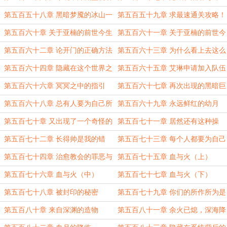
加入狩猎
之下的阴影
第五百五十八章 黑暗梦魇的冰山一
第五百五十九章 求最速通关攻略！
角
第五百六十章 关于亚楠的前世今生
第五百六十一章 关于亚楠的前世今
（上）
生（下）
第五百六十二章 论开门的正确方法
第五百六十三章 为什么看上去这么
眼熟？
第五百六十四章 隐藏在这个世界之
第五百六十五章 艾琳申请加入队伍
中的古老秘密
第五百六十六章 冥冥之中的指引
第五百六十七章 再次出现的黑暗巨
兽
第五百六十八章 总有人要为自己所
第五百六十九章 永远鲜红的幼月
做的事情负责
第五百七十章 又出现了一个奇怪的
第五百七十一章 居然还有这种操
猎人
作？
第五百七十二章 长得帅是我的错
第五百七十三章 每个人都要为自己
吗？
的选择负责
第五百七十四章 治愈教会的罪恶与
第五百七十五章 血与火（上）
黑暗
第五百七十六章 血与火（中）
第五百七十七章 血与火（下）
第五百七十八章 被封印的秘密
第五百七十九章 你们的所作所为是
正确的
第五百八十章 来自深渊的造物
第五百八十一章 余火已熄，深海降