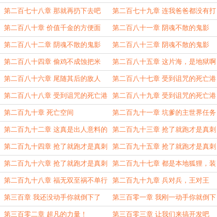
第二百七十八章 那就再扔下去吧
第二百七十九章 连我爸爸都没有打
过我！
第二百八十章 价值千金的方便面
第二百八十一章 阴魂不散的鬼影
（上）
第二百八十二章 阴魂不散的鬼影
第二百八十三章 阴魂不散的鬼影
（中）
（下）
第二百八十四章 偷鸡不成蚀把米
第二百八十五章 这片海，是地狱啊
第二百八十六章 尾随其后的敌人
第二百八十七章 受到诅咒的死亡港
湾（上）
第二百八十八章 受到诅咒的死亡港
第二百八十九章 受到诅咒的死亡港
湾（中）
湾（下）
第二百九十章 死亡空间
第二百九十一章 坑爹的主世界任务
第二弹
第二百九十二章 这真是出人意料的
第二百九十三章 抢了就跑才是真刺
展开
激（上）
第二百九十四章 抢了就跑才是真刺
第二百九十五章 抢了就跑才是真刺
激（中）
激（下）
第二百九十六章 抢了就跑才是真刺
第二百九十七章 都是本地狐狸，装
激（完）
鸡毛聊斋
第二百九十八章 福无双至祸不单行
第二百九十九章 兵对兵，王对王
第三百章 我还没动手你就倒下了
第三百零一章 我刚一动手你就倒下
了
第三百零二章 超凡的力量！
第三百零三章 让我们来搞开发吧