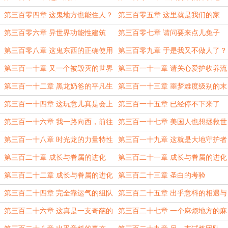
第三百零四章 这鬼地方也能住人？
第三百零五章 这里就是我们的家
园！
第三百零六章 异世界功能性建筑
第三百零七章 请问要来点儿兔子
吗？
第三百零八章 这鬼东西的正确使用
第三百零九章 于是我又不做人了？
方式是什么？
第三百一十章 又一个被毁灭的世界
第三百一十一章 请关心爱护收养流
浪小动物
第三百一十二章 黑龙奶爸的平凡生
第三百一十三章 噩梦难度级别的末
活
日废土
第三百一十四章 这玩意儿真是会上
第三百一十五章 已经停不下来了
瘾的啊
啊！
第三百一十六章 我一路向西，前往
第三百一十七章 美国人也想拯救世
有龙的地界
界？
第三百一十八章 时光龙的力量特性
第三百一十九章 这就是大地守护者
的力量！
第三百二十章 成长与眷属的进化
第三百二十一章 成长与眷属的进化
（上）
（中）
第三百二十二章 成长与眷属的进化
第三百二十三章 圣白的考验
（下）
第三百二十四章 完全靠运气的组队
第三百二十五章 出乎意料的相遇与
重逢
第三百二十六章 这真是一支奇葩的
第三百二十七章 一个麻烦地方的麻