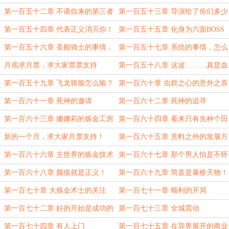
式
第一百五十二章 不请自来的第三者
第一百五十三章 导演给了你们多少
钱？
第一百五十四章 代表正义消灭你！
第一百五十五章 化身为六面BOSS
吧
第一百五十六章 圣殿骑士的事情，
第一百五十七章 系统的事情，怎么
怎么能叫抢呢？
能叫拿呢？
月底求月票，求大家票票支持
第一百五十八章 这波………真是血
亏
第一百五十九章 飞龙骑脸怎么输？
第一百六十章 虫群之心的意外之喜
第一百六十一章 死神的邀请
第一百六十二章 死神的追寻
第一百六十三章 娜娜莉的炼金工房
第一百六十四章 看来只有先种个田
了
新的一个月，求大家月票支持！
第一百六十五章 意料之外的发展方
向
第一百六十六章 主世界的炼金技术
第一百六十七章 那个男人怕是不怀
好意！
第一百六十八章 颜值就是正义！
第一百六十九章 简直是暴殄天物！
第一百七十章 大炼金术士的关注
第一百七十一章 顺利的开局
第一百七十二章 好的开始是成功的
第一百七十三章 全城震动
一半
第一百七十四章 有人上门
第一百七十五章 在异界展开的商业