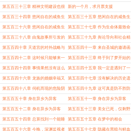
活开始了
时代了
第五百三十三章 精神文明建设也很
新的一个月，求月票支援
重要啊！
第五百三十四章 悠闲自在的咸鱼生
第五百三十五章 悠闲自在的咸鱼生
活（上）
活（中）
第五百三十六章 悠闲自在的咸鱼生
第五百三十七章 作为生命体最致命
活（下）
的弱点
第五百三十八章 由鬼故事所引发的
第五百三十九章 舆论导向和社会精
大讨论
神都需要关注
第五百四十章 天道宫的对外战略与
第五百四十一章 来自圣城的邀请函
核心价值观
第五百四十二章 这时候只能够来一
第五百四十三章 终于到了梦开始的
波毒奶了
地方
第五百四十四章 事情果然没有这么
第五百四十五章 我一定是遇到了一
简单！！
个假教皇！
第五百四十六章 龙族的婚姻幸福又
第五百四十七章 没有解决的历史遗
危险
留问题
第五百四十八章 伺机而现的危险阴
第五百四十九章 这可真是防不胜防
影
啊！
第五百五十章 身在异乡为异客
第五百五十一章 身在异乡为异客
（上）
（中）
第五百五十二章 身在异乡为异客
第五百五十三章 美女已死，仅剩野
（下）
兽
第五百五十四章 总算找到一个能睡
第五百五十五章 在梦中的相会
觉的地方了
第五百五十六章 今晚，深渊监视者
第五百五十七章 隐藏在黑暗与鲜血