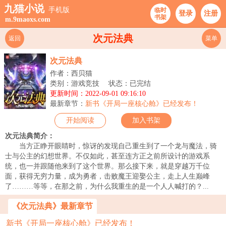
九猫小说
手机版
临时
登录
注册
书架
m.9maoxs.com
次元法典
返回
菜单
次元法典
作者：西贝猫
类别：游戏竞技
状态：已完结
更新时间：2022-09-01 09:16:10
最新章节：
新书《开局一座核心舱》已经发布！
开始阅读
加入书架
次元法典简介：
当方正睁开眼睛时，惊讶的发现自己重生到了一个龙与魔法，骑
士与公主的幻想世界。不仅如此，甚至连方正之前所设计的游戏系
统，也一并跟随他来到了这个世界。那么接下来，就是穿越万千位
面，获得无穷力量，成为勇者，击败魔王迎娶公主，走上人生巅峰
了………等等，在那之前，为什么我重生的是一个人人喊打的？...
《次元法典》最新章节
新书《开局一座核心舱》已经发布！