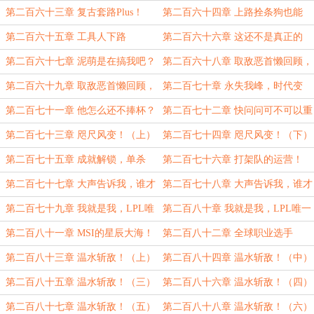
（求月票求订阅）
第二百六十三章 复古套路Plus！
第二百六十四章 上路拴条狗也能
赢！（求订阅求月票）
第二百六十五章 工具人下路
第二百六十六章 这还不是真正的
他！
第二百六十七章 泥萌是在搞我吧？
第二百六十八章 取敌恶首懒回顾，
半面恶魔半面神！（上）
第二百六十九章 取敌恶首懒回顾，
第二百七十章 永失我峰，时代变
半面恶魔半面神！（下）
了！（求月票求订阅）
第二百七十一章 他怎么还不捧杯？
第二百七十二章 快问问可不可以重
赛！（求月票求订阅）
第二百七十三章 咫尺风变！（上）
第二百七十四章 咫尺风变！（下）
第二百七十五章 成就解锁，单杀
第二百七十六章 打架队的运营！
LPL所有上单！
第二百七十七章 大声告诉我，谁才
第二百七十八章 大声告诉我，谁才
是LPL第一上单！（上）
是LPL第一上单！（下）
第二百七十九章 我就是我，LPL唯
第二百八十章 我就是我，LPL唯一
一的李哥！（上）
的李哥！（下）
第二百八十一章 MSI的星辰大海！
第二百八十二章 全球职业选手
Top20！
第二百八十三章 温水斩敌！（上）
第二百八十四章 温水斩敌！（中）
第二百八十五章 温水斩敌！（三）
第二百八十六章 温水斩敌！（四）
双倍求月票求订阅
第二百八十七章 温水斩敌！（五）
第二百八十八章 温水斩敌！（六）