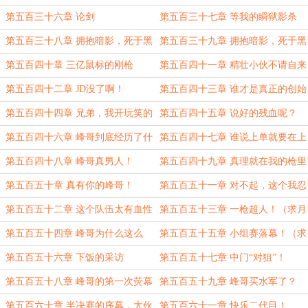
（二合一求月票求订阅）
第五百三十六章 论剑
第五百三十七章 等我的瞬狱影杀
阵！（求月票求订阅）
第五百三十八章 拥抱暗影，死于黑
第五百三十九章 拥抱暗影，死于黑
暗！（上）
暗！（下）求月票求订阅
第五百四十章 三亿鼠标的刚枪
第五百四十一章 精壮小伙不请自来
梦？！（二合一求月票求订阅）
第五百四十二章 JD没了啊！
第五百四十三章 谁才是真正的创始
人？（二合一求月票）
第五百四十四章 兄弟，我开玩笑的
第五百四十五章 说好的残血呢？
（求月票求订阅）
第五百四十六章 峰哥到底经历了什
第五百四十七章 谁说上单就要在上
么？
路分胜负？（求月票求订阅）
第五百四十八章 峰哥真男人！
第五百四十九章 真理就在我的枪里
（求月票求订阅）
第五百五十章 真有你的峰哥！
第五百五十一章 对不起，这个我忍
不了！（求月票求订阅）
第五百五十二章 这个队伍太有血性
第五百五十三章 一枪超人！（求月
了！
票求订阅）
第五百五十四章 峰哥为什么这么
第五百五十五章 小组赛落幕！（求
长？
月票求订阅）
第五百五十六章 下饭的采访
第五百五十七章 中门“对狙”！
第五百五十八章 峰哥的第一次荧幕
第五百五十九章 峰哥买水军了？
初...（求月票求订阅）
第五百六十章 半决赛的序幕，大伙
第五百六十一章 快乐二代目！