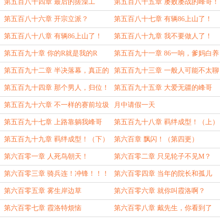
（4170）
第五百八十四章 最后的搓澡工
第五百八十五章 屡败屡战的峰哥！
第五百八十六章 开宗立派？
第五百八十七章 有辆86上山了！
（上）
第五百八十八章 有辆86上山了！
第五百八十九章 我不要做人了！
（下）
（3000）
第五百九十章 你的R就是我的R
第五百九十一章 86一响，爹妈白养
第五百九十二章 半决落幕，真正的
第五百九十三章 一般人可能不太聊
大荒星陨！（3205）
得动
第五百九十四章 那个男人，归位！
第五百九十五章 大爱无疆的峰哥
第五百九十六章 不一样的赛前垃圾
月中请假一天
话
第五百九十七章 上路靠躺我峰哥
第五百九十八章 羁绊成型！（上）
第五百九十九章 羁绊成型！（下）
第六百章 飘闪！（第四更）
第六百零一章 人死鸟朝天！
第六百零二章 只见轮子不见M？
（4800）
第六百零三章 骑兵连！冲锋！！！
第六百零四章 当年的院长和孤儿
（5600）
第六百零五章 雾生岸边草
第六百零六章 就你叫霞洛啊？
第六百零七章 霞洛特烦恼
第六百零八章 戴先生，你看到了