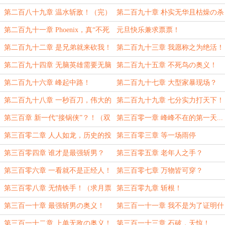
第二百八十九章 温水斩敌！（完）
第二百九十章 朴实无华且枯燥の杀
三更求月票求订阅！
戮！（双倍求月票求订阅）
第二百九十一章 Phoenix，真“不死
元旦快乐兼求票票！
鸟”！？（双倍求月票求订阅！）
第二百九十二章 是兄弟就来砍我！
第二百九十三章 我愿称之为绝活！
（双倍求月票求推荐）
第二百九十四章 无脑英雄需要无脑
第二百九十五章 不死鸟の奥义！
操作？（求月票求订阅）
（双倍求月票求订阅）
第二百九十六章 峰起中路！
第二百九十七章 大型家暴现场？
第二百九十八章 一秒百刀，伟大的
第二百九十九章 七分实力打天下！
路线！（三更求月票求推荐！）
第三百章 新一代“接锅侠”？！（双
第三百零一章 峰峰不在的第一天...
倍求月票求订阅）
第三百零二章 人人如龙，历史的投
第三百零三章 等一场雨停
影？！（双倍求月票求订阅）
第三百零四章 谁才是最强斩男？
第三百零五章 老年人之手？
（双倍求月票求订阅）
第三百零六章 一看就不是正经人！
第三百零七章 万物皆可穿？
（双倍求月票求订阅）
第三百零八章 无情铁手！（求月票
第三百零九章 斩根！
求订阅）
第三百一十章 最强斩男の奥义！
第三百一十一章 我不是为了证明什
（求月票求订阅）
么...
第三百一十二章 上单无敌の奥义！
第三百一十三章 石破，天惊！