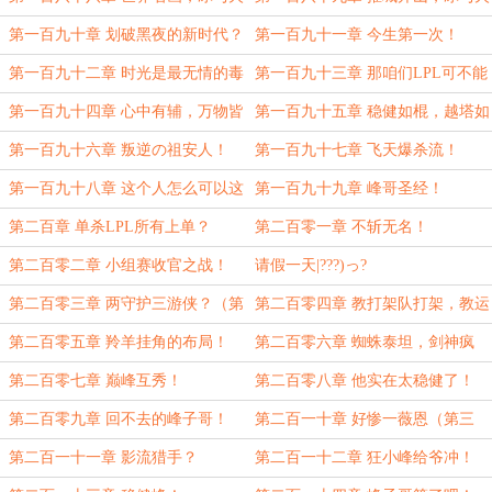
之剑！（大章求月票求订阅）
之剑！（求月票求订阅）
第一百九十章 划破黑夜的新时代？
第一百九十一章 今生第一次！
（求月票求订阅）
第一百九十二章 时光是最无情的毒
第一百九十三章 那咱们LPL可不能
药！（日常求月票求订阅）
落后啊！
第一百九十四章 心中有辅，万物皆
第一百九十五章 稳健如棍，越塔如
辅！（求月票求订阅）
峰！
第一百九十六章 叛逆の祖安人！
第一百九十七章 飞天爆杀流！
第一百九十八章 这个人怎么可以这
第一百九十九章 峰哥圣经！
么猛？
第二百章 单杀LPL所有上单？
第二百零一章 不斩无名！
第二百零二章 小组赛收官之战！
请假一天|???)っ?
第二百零三章 两守护三游侠？（第
第二百零四章 教打架队打架，教运
一更）
营队运营！（第二更）
第二百零五章 羚羊挂角的布局！
第二百零六章 蜘蛛泰坦，剑神疯
（第三更）
了！（第四更求月票求订阅）
第二百零七章 巅峰互秀！
第二百零八章 他实在太稳健了！
（第一更）
第二百零九章 回不去的峰子哥！
第二百一十章 好惨一薇恩（第三
（第二更）
更）
第二百一十一章 影流猎手？
第二百一十二章 狂小峰给爷冲！