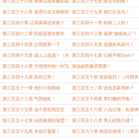
第三百三十六章 我承认我有赌的成
第三百三十七章 薛定谔的炮！
分...（求月票求订阅）
第三百三十八章 真理只在大炮射程
第三百三十九章 炮打出头鸟！
之内！（月末求月票求订阅）
第三百四十章 让我康康还有谁？
第三百四十一章 轮椅二人转！
（月末求月票求订阅！）
第三百四十二章 到底是谁在教学
第三百四十三章 最擅“越级杀人”！
谁？（月末求月票求订阅）
第三百四十四章 让我发育一下
第三百四十五章 且随疾风前行！
（月末求月票求订阅）
第三百四十六章 战士上战场？（月
第三百四十七章 心狠手辣Doub？
末求月票求订阅）
第三百四十八章 于绝境中的一剑飞
加油必胜兼求票票！
仙！（月末求月票求订阅）
第三百四十九章 此剑之势！
第三百五十章 愈斩愈烈！（月初求
保底月票）
第三百五十一章 他打小就很稳
第三百五十二章 这也是家养的？
（月初求月票求订阅）
第三百五十三章 气势如虹！
第三百五十四章 梦幻般的节奏！
（月初求月票求订阅）
第三百五十五章 这个朋友我交定
第三百五十六章 八仙过海，各显神
了！
通！（月初求保底月票）
第三百五十七章 玩得最菜的瑞雯！
第三百五十八章 男人的第六感？
（求月票求订阅）
第三百五十九章 本命打最菜！
第三百六十章 他强任他强！（求月