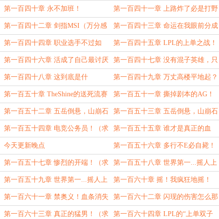
（求月票求订阅）
第一百四十章 永不加班！
第一百四十一章 上路炸了必是打野
锅！
第一百四十二章 剑指MSI（万分感
第一百四十三章 命运在我眼前分成
谢“小丑V”的盟主支持！）
两条直线
第一百四十四章 职业选手不过如
第一百四十五章 LPL的上单之战！
此？
第一百四十六章 活成了自己最讨厌
第一百四十七章 没有混子英雄，只
的样子
有混子选手
第一百四十八章 这到底是什
第一百四十九章 万丈高楼平地起？
么“书”？（大章求订阅求月票）
第一百五十章 TheShine的送死流赛
第一百五十一章 撕掉剧本的AG！
恩？（求月票求订阅）
（大章求月票求订阅）
第一百五十二章 五岳倒悬，山崩石
第一百五十三章 五岳倒悬，山崩石
裂！（求月票求订阅）
裂！（下）求月票求订阅
第一百五十四章 电竞公务员！（求
第一百五十五章 谁才是真正的血
月票求订阅）
魔？（求月票求订阅）
今天更新晚点
第一百五十六章 多行不E必自毙！
第一百五十七章 惨烈的开端！（求
第一百五十八章 世界第一...摇人上
月票求订阅）
单！（上）
第一百五十九章 世界第一...摇人上
第一百六十章 摇！我疯狂地摇！
单！（下）求月票求订阅
第一百六十一章 禁奥义！血条消失
第一百六十二章 闪现的伤害怎么那
术！（求月票求订阅）
么高？
第一百六十三章 真正的猛男！（求
第一百六十四章 LPL的“上单双子