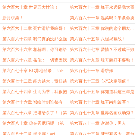
了！（4600）
情况下 ...（5400）
第六百六十章 世界五大悖论！
第六百六十一章 峰哥永远是我大哥
（4700）
（4500）
新月求票！
第六百六十一章 温柔吗？半条命换
的
第六百六十二章 死亡滑铲我峰哥！
第六百六十三章 你说的这个朋友...
第六百六十四章 我们真的没那么强
第六百六十五章 八强揭幕战！
（4400）
（4300）
第六百六十六章 相赫啊，你可别给
第六百六十七章 爱情？不过成王败
爷再拉跨了！
寇罢了（4200）
第六百六十八章 岳伦：一切皆因我
第六百六十九章 峰哥躺好不要动！
而起
（5300）
第六百七十章 KG异地登录，J2正
第六百七十一章 滑铲妹
在连接！
第六百七十二章 能力越大，责任越
第六百七十三章 心态决定阈值？
大！
第六百七十四章 生而为爷，我很抱
第六百七十五章 你知道我这三年是
歉
怎么过的吗？（4300）
第六百七十六章 巅峰时刻谁都有
第六百七十七章 峰哥尚能饭否？
（4200）
第六百七十八章 把塔给杀了！（第
第六百七十九章 世界名画双劫秀？
一更）
（第二更）
第六百八十章 你在秀尼玛呢 （第
第六百八十一章 谢谢你，男人
三更）
（4200）
第六百八十二章 半决赛丶avi
第六百八十三章 梦想有多大，舞台