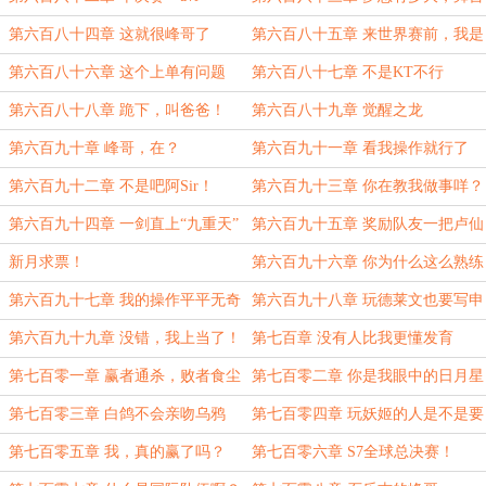
就有多大！
第六百八十四章 这就很峰哥了
第六百八十五章 来世界赛前，我是
（4600）
KG的 （4300）
第六百八十六章 这个上单有问题
第六百八十七章 不是KT不行
（4400）
第六百八十八章 跪下，叫爸爸！
第六百八十九章 觉醒之龙
第六百九十章 峰哥，在？
第六百九十一章 看我操作就行了
（5400）
第六百九十二章 不是吧阿Sir！
第六百九十三章 你在教我做事咩？
第六百九十四章 一剑直上“九重天”
第六百九十五章 奖励队友一把卢仙
新月求票！
第六百九十六章 你为什么这么熟练
啊！（4400）
第六百九十七章 我的操作平平无奇
第六百九十八章 玩德莱文也要写申
（4400）
请书？
第六百九十九章 没错，我上当了！
第七百章 没有人比我更懂发育
第七百零一章 赢者通杀，败者食尘
第七百零二章 你是我眼中的日月星
辰
第七百零三章 白鸽不会亲吻乌鸦
第七百零四章 玩妖姬的人是不是要
比玩劫的温柔？
第七百零五章 我，真的赢了吗？
第七百零六章 S7全球总决赛！