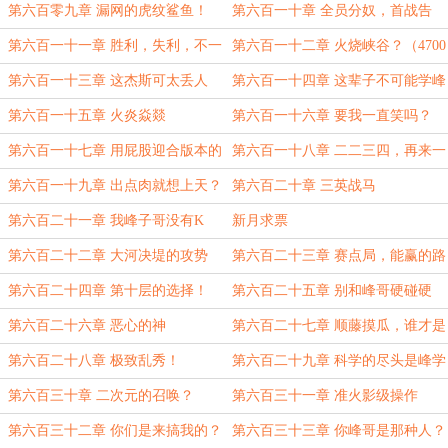
吗？
第六百零九章 漏网的虎纹鲨鱼！
第六百一十章 全员分奴，首战告
捷！
第六百一十一章 胜利，失利，不一
第六百一十二章 火烧峡谷？（4700
样的道路（4600）
端午安康）
第六百一十三章 这杰斯可太丢人
第六百一十四章 这辈子不可能学峰
了！
哥的
第六百一十五章 火炎焱燚
第六百一十六章 要我一直笑吗？
第六百一十七章 用屁股迎合版本的
第六百一十八章 二二三四，再来一
男人（二合一）
次
第六百一十九章 出点肉就想上天？
第六百二十章 三英战马
第六百二十一章 我峰子哥没有K
新月求票
头！
第六百二十二章 大河决堤的攻势
第六百二十三章 赛点局，能赢的路
子
第六百二十四章 第十层的选择！
第六百二十五章 别和峰哥硬碰硬
（4400）
第六百二十六章 恶心的神
第六百二十七章 顺藤摸瓜，谁才是
瓜？
第六百二十八章 极致乱秀！
第六百二十九章 科学的尽头是峰学
（4700）
第六百三十章 二次元的召唤？
第六百三十一章 准火影级操作
第六百三十二章 你们是来搞我的？
第六百三十三章 你峰哥是那种人？