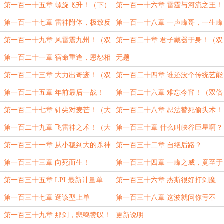
倍求月票求订阅）
双倍求月票求订阅！
第一百一十五章 螺旋飞升！（下）
第一百一十六章 雷霆与河流之王！
双倍求月票求订阅
（双倍求月票求订阅）
第一百一十七章 雷神附体，极致反
第一百一十八章 一声峰哥，一生峰
攻！（双倍求月票求订阅）
哥！（双倍求月票求订阅）
第一百一十九章 风雷震九州！（双
第一百二十章 君子藏器于身！（双
倍求月票求订阅）
倍求月票求订阅）
第一百二十一章 宿命重逢，恩怨相
无题
聚！
第一百二十三章 大力出奇迹！（双
第一百二十四章 谁还没个传统艺能
倍求月票求订阅）
第一百二十五章 年前最后一战！
第一百二十六章 难忘今宵！（双倍
（双倍求月票求订阅）
求月票求订阅）
第一百二十七章 针尖对麦芒！（大
第一百二十八章 忍法替死偷头术！
章双倍求月票求订阅）
（万分感谢“烟雨红尘”的盟主支持）
第一百二十九章 飞雷神之术！（大
第一百三十章 什么叫峡谷巨星啊？
章双倍最后一天求月票求订阅）
（万分感谢“CzLB”的盟主支持！）
第一百三十一章 从小稳到大的杀神
第一百三十二章 自绝后路？
峰
第一百三十三章 向死而生！
第一百三十四章 一峰之威，竟至于
斯！（大章求月票求订阅）
第一百三十五章 LPL最新计量单
第一百三十六章 杰斯很好打剑魔
位！
第一百三十七章 逛该型上单
第一百三十八章 这波就问你亏不
亏！（大章求月票求订阅）
第一百三十九章 那剑，悲鸣赞叹！
更新说明