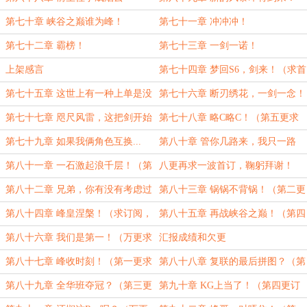
第七十章 峡谷之巅谁为峰！
第七十一章 冲冲冲！
第七十二章 霸榜！
第七十三章 一剑一诺！
上架感言
第七十四章 梦回S6，剑来！（求首
订！！！）
第七十五章 这世上有一种上单是没
第七十六章 断刃绣花，一剑一念！
有...（求订阅！！！）
（求订阅！！！）
第七十七章 咫尺风雷，这把剑开始
第七十八章 略C略C！（第五更求
宰人了！（求订阅求月票）
订阅求月票，后面还有）
第七十九章 如果我俩角色互换...
第八十章 管你几路来，我只一路
（第六更求订阅求月票，后面还有）
去！（第七更求订阅求月票，后面还
第八十一章 一石激起浪千层！（第
八更再求一波首订，鞠躬拜谢！
有）
八更求推荐求月票）
第八十二章 兄弟，你有没有考虑过
第八十三章 锅锅不背锅！（第二更
回来？（第一更求订阅求月票）
求订阅求月票，后面还有）
第八十四章 峰皇涅槃！（求订阅，
第八十五章 再战峡谷之巅！（第四
感谢yyww6685955盟主赏！）
更求订阅，感谢风亦飘渺盟主赏）
第八十六章 我们是第一！（万更求
汇报成绩和欠更
订阅求月票）
第八十七章 峰收时刻！（第一更求
第八十八章 复联的最后拼图？（第
订阅求月票）
二更求订阅求月票，后面还有）
第八十九章 全华班夺冠？（第三更
第九十章 KG上当了！（第四更订