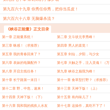
第九百六十九章 你秀任你秀，把你当瓜皮！
第六百六十八章 无脑爆杀流？
《峡谷正能量》正文目录
第一章 正能量系统！
第二章 文斗状元李秀峰！
第三章 蛛感！（求推荐）
第四章 男人的直觉！
第五章 我的青春回来了？
第五章 剑仙，夕阳，与少女
第六章 表妹的电脑配件？
第七章 大触之手，注入灵魂！（万
分感谢“邵百岁”的萌主支持！）
第八章 开启主线任务！
第九章 峡谷之巅我为峰！
第十章 长宁路第一末日！
第十一章 食草型打野？（求推荐）
第十二章 野，中危，速来！
第十三章 天神下饭！（上）
第十四章 天神下饭！（下）
第十五章 有内味儿了！
第十六章 我和我的残疾人水友
第十七章 这操作，真吃不下了！