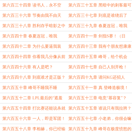
第六百三十四章 读书人，永不空
第六百三十五章 黑暗中的刺客最可
大！
怕
第六百三十六章 节奏由我不由天
第六百三十七章 到底是谁绕后了
谁？
第六百三十八章 胜利存乎暗影之中
第六百三十九章 春夏连冠，唯我
KG！（上）
第六百四十章 春夏连冠，唯我
第六百四十一章 剑指S赛！（日
KG！（下）
常）
第六百四十二章 为什么要逼我装
第六百四十三章 我有个朋友想康康
杯？（日常）6300
（日常）4300
第六百四十四章 你看我几分像从前
第六百四十五章 峰哥，给个机会
第六百四十六章 有人是吧？
第六百四十七章 自己人别开枪！
（4200）
第六百四十八章 到底谁才是正版？
第六百四十九章 请问KG还招人
（4200）
吗？（4600）
第六百五十章 峰哥不睡我不睡
第六百五十一章 真.登峰造极境！
（日常）4500
第六百五十二章 LPL最后的“遮羞
第六百五十三章 电竞“慕容复”？
布”？
（4100）
第六百五十四章 打比赛还能说杀就
第六百五十五章 谁说只有我拉胯？
杀？（4400）
（4200）
第六百五十六章 一人，即是军团！
第六百五十七章 小老弟，你很会嘛
（4600）
第六百五十八章 李相赫，你已经输
第六百五十九章 峰哥在极度愤怒的