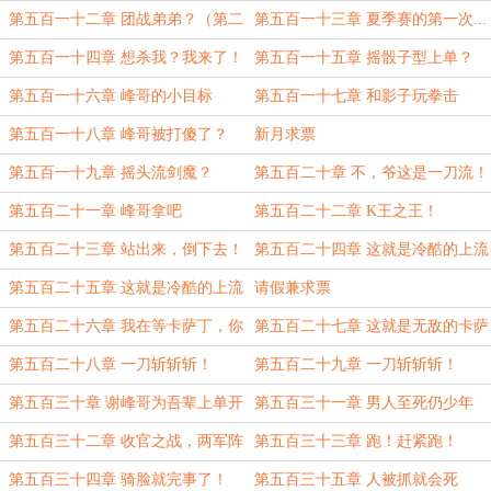
一更）
第五百一十二章 团战弟弟？（第二
第五百一十三章 夏季赛的第一次...
更）
（第三更求双倍月票）
第五百一十四章 想杀我？我来了！
第五百一十五章 摇骰子型上单？
（二合一求月票）
（二合一，第七更求月票！）
第五百一十六章 峰哥的小目标
第五百一十七章 和影子玩拳击
（月末双倍求月票）
第五百一十八章 峰哥被打傻了？
新月求票
（月末双倍求月票）
第五百一十九章 摇头流剑魔？
第五百二十章 不，爷这是一刀流！
（双倍求月票求订阅）
第五百二十一章 峰哥拿吧
第五百二十二章 K王之王！
第五百二十三章 站出来，倒下去！
第五百二十四章 这就是冷酷的上流
（第三更求双倍月票订阅）
世界吗（上）
第五百二十五章 这就是冷酷的上流
请假兼求票
世界吗？（下）双倍求月票
第五百二十六章 我在等卡萨丁，你
第五百二十七章 这就是无敌的卡萨
在等什么？
丁吗？（双倍求月票求订阅）
第五百二十八章 一刀斩斩斩！
第五百二十九章 一刀斩斩斩！
（上）
（下）双倍求月票求订阅
第五百三十章 谢峰哥为吾辈上单开
第五百三十一章 男人至死仍少年
山 （二合一）双倍求月票求订阅
第五百三十二章 收官之战，两军阵
第五百三十三章 跑！赶紧跑！
前
第五百三十四章 骑脸就完事了！
第五百三十五章 人被抓就会死