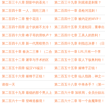
法！
章）
第二百三十八章 阴影中的圣光！
第二百三十九章 到底谁是刺客？
（万更求月票求订阅）
第二百四十章 一人，我吃三路！
第二百四十一章 圣枪河流刺！
第二百四十二章 整个花活！
第二百四十三章 被内定的MVP！
第二百四十四章 这个妖姬不太冷！
第二百四十五章 天道轮回，重拳出
击！
第二百四十六章 峰子哥的滑铁卢？
第二百四十七章 工具人的胜利！
（大章求订阅求月票）
第二百四十八章 新一代黑暗势力！
第二百四十九章 剑指总决赛！（日
常求订阅求月票）
第二百五十章 春决二三事！（二合
第二百五十一章 LPL只有一个李
一）
哥！
第二百五十二章 屠宰与手术的区
第二百五十三章 双人下饭奥利给！
别！（求月票求订阅）
（二合一）
第二百五十四章 猛汉VS猛汉！
第二百五十五章 摧锋于正锐！
（上）
第二百五十六章 摧锋于正锐！
第二百五十七章 仙人指路，神之一
（下）
脚！（求月票求订阅）
请假一天
第二百五十八章 中单杀手？（第一
更）
第二百五十九章 最稳的那个男人上
第二百六十章 加班局，全员分奴出
了！（第二更）
动！（第三更大章！）
第二百六十一章 登峰造极境！
第二百六十二章 等一个血魔降世！