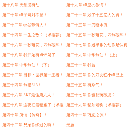
第十八章 天堂没有劫
第十九章 峰皇の教诲！
第二十章 峰子哥对不起！
第二十一章 毁了十五亿人的胃！
第二十二章 峡谷带诗人！
第二十三章 一刀断水流
第二十四章 一生之敌？（求推荐）
第二十五章 一秒落花，四剑破阵！
（上）求推荐
第二十六章 一秒落花，四剑破阵！
第二十七章 你退半步的动作是认真
（下）求推荐
的吗？
第二十八章 我开始有点怀疑了
第二十九章 中华剑仙！（上）
第三十章 中华剑仙！（下）
第三十一章 我曾
第三十二章 目标：世界第一王者！
第三十三章 你的好友狂小峰已上
线！
第三十四章 剑指S13！
第三十五章 有杀气！
第三十六章 SKT最佳第六人！
第三十七章 你也配玩薇恩？
第三十八章 连夜扛着猪跑了（求推
第三十九章 稳如老狗（求推荐）
荐）
第四十章 所谓【传奇】！
第四十一章 万恶之源！
第四十二章 兄弟你练过的啊！
无题