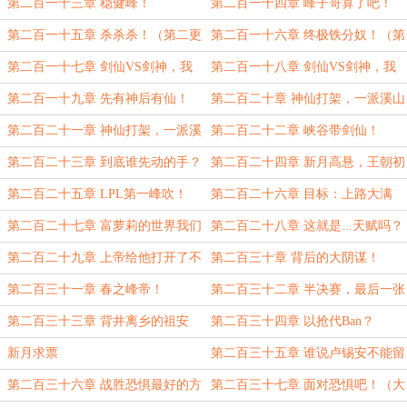
第二百一十三章 稳健峰！
第二百一十四章 峰子哥算了吧！
（第一更）
第二百一十五章 杀杀杀！（第二更
第二百一十六章 终极铁分奴！（第
求订阅求月票）
三更）
第二百一十七章 剑仙VS剑神，我
第二百一十八章 剑仙VS剑神，我
且与君战一场！（第四更求订阅求月
且与君战一场！（下）
第二百一十九章 先有神后有仙！
第二百二十章 神仙打架，一派溪山
票）
千古秀！（上）
第二百二十一章 神仙打架，一派溪
第二百二十二章 峡谷带剑仙！
山千古秀！（下）月末求订阅求月票
第二百二十三章 到底谁先动的手？
第二百二十四章 新月高悬，王朝初
（求月票求订阅）
现！（大章月末求订阅求月票）
第二百二十五章 LPL第一峰吹！
第二百二十六章 目标：上路大满
贯！（第一更）
第二百二十七章 富萝莉的世界我们
第二百二十八章 这就是...天赋吗？
不懂（第二更）
（第三更）
第二百二十九章 上帝给他打开了不
第二百三十章 背后的大阴谋！
只一扇窗！（第四更求月票求订阅）
第二百三十一章 春之峰帝！
第二百三十二章 半决赛，最后一张
门票之战！
第二百三十三章 背井离乡的祖安
第二百三十四章 以抢代Ban？
人！
新月求票
第二百三十五章 谁说卢锡安不能留
人？（感谢Sky浅言的五万赏）
第二百三十六章 战胜恐惧最好的方
第二百三十七章 面对恐惧吧！（大