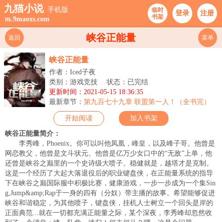
九猫小说
手机版
临时
登录
注册
书架
m.9maoxs.com
峡谷正能量
返回
菜单
峡谷正能量
作者：Iced子夜
类别：游戏竞技
状态：已完结
更新时间：2021-05-15 18:36:35
最新章节：
第九百七十九章 联盟第一人！（全书完）
开始阅读
加入书架
峡谷正能量简介：
李秀峰，Phoenix。你可以叫他凤凰，峰皇，以及峰子哥。他曾是
网恋教父，他曾是文斗状元。他曾是亿万少女口中的“无敌”上单，他
还曾是峡谷之巅里的一个史诗级大喷子。稳健就是，越塔才是克制。
这是一个经历了大起大落退役后的职业键盘侠，在正能量系统的指导
下在峡谷之巅国际服中积极比赛，健康游戏，一步一步成为一个集Sin
g,Jump&amp;Rap于一身的四有（分奴）带主播的故事。希望能够促进
峡谷和谐稳定，为其他喷子，键盘侠，挂机人士树立一个回头是岸的
正面典范...就在一切都充满正能量之际，某个深夜，李秀峰却忽然收