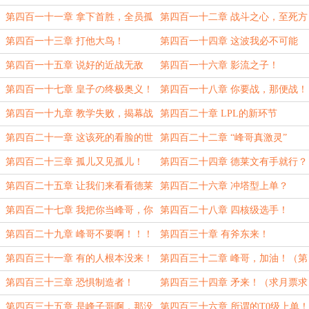
求订阅）
第四百一十一章 拿下首胜，全员孤
第四百一十二章 战斗之心，至死方
儿？（求月票求订阅）
休！（大章）
第四百一十三章 打他大鸟！
第四百一十四章 这波我必不可能
死！
第四百一十五章 说好的近战无敌
第四百一十六章 影流之子！
呢？（第三更求月票）
第四百一十七章 皇子の终极奥义！
第四百一十八章 你要战，那便战！
第四百一十九章 教学失败，揭幕战
第四百二十章 LPL的新环节
的落幕！（求月票求订阅）
第四百二十一章 这该死的看脸的世
第四百二十二章 “峰哥真激灵”
界...（求月票求订阅）
第四百二十三章 孤儿又见孤儿！
第四百二十四章 德莱文有手就行？
（求月票求订阅）
第四百二十五章 让我们来看看德莱
第四百二十六章 冲塔型上单？
文要做什么...（求月票求订阅）
第四百二十七章 我把你当峰哥，你
第四百二十八章 四核级选手！
却想冲我！（求月票求订阅）
第四百二十九章 峰哥不要啊！！！
第四百三十章 有斧东来！
（求月票求订阅）
第四百三十一章 有的人根本没来！
第四百三十二章 峰哥，加油！（第
三更求月票求订阅）
第四百三十三章 恐惧制造者！
第四百三十四章 矛来！（求月票求
订阅）
第四百三十五章 是峰子哥啊，那没
第四百三十六章 所谓的T0级上单！