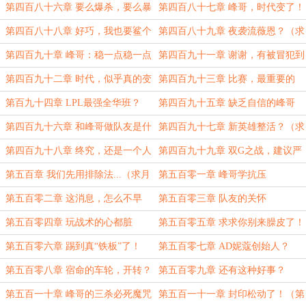
第四百八十六章 要么爆杀，要么暴
第四百八十七章 峰哥，时代变了！
毙！（求月票求订阅）
（求月票求订阅）
第四百八十八章 好巧，我也要鲨个
第四百八十九章 夜袭流薇恩？（求
人
月票求订阅）
第四百九十章 峰哥：稳一点稳一点
第四百九十一章 谢谢，有被冒犯到
（求月票求订阅）
第四百九十二章 时代，似乎真的变
第四百九十三章 比赛，最重要的
了
是...（求月票求订阅）
第百九十四章 LPL最强全华班？
第四百九十五章 缺乏自信的峰哥
（求月票求订阅）
第四百九十六章 和峰哥做队友是什
第四百九十七章 新英雄整活？（求
么体验？
月票求推荐）
第四百九十八章 终究，还是一个人
第四百九十九章 双G之战，建议严
扛下了所有
查！（求月票求订阅）
第五百章 我们先用排除法...（求月
第五百零一章 峰哥学抗压
票求订阅）
第五百零二章 这消息，怎么不早
第五百零三章 队友的关怀
说？
第五百零四章 玩战术的心都脏
第五百零五章 求求你别来臊皮了！
（月末求月票求订阅）
第五百零六章 踢到真“铁板”了！
第五百零七章 AD妮蔻创始人？
（月末求月票求订阅）
第五百零八章 宿命的车轮，开转？
第五百零九章 还有这种好事？
第五百一十章 峰哥的三杀必死魔咒
第五百一十一章 封印松动了！（第