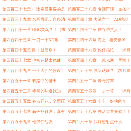
事了！（求月票求订阅）
第四百三十七章 打比赛最重要的是
第四百三十八章 名画再现，血条消
格局！（求月票求订阅）
失术！（上）
第四百三十九章 名画再现，血条消
第四百四十章 大清亡了，AD站起
失术！（下）
来了！
第四百四十一章 ONG哭鸟？！（求
第四百四十二章 峡谷带货人！
月票求订阅）
第四百四十三章 一刀一个KG叛
第四百四十四章 海上...祖安钢琴
徒？（求月票求推荐）
师！（求月票求推荐）
第四百四十五章 刚！就硬刚！
第四百四十六章 伦仔很忙！（求月
票求订阅）
第四百四十七章 他实在是太稳健
第四百四十八章 一贱光寒十里滩！
了！
（求月票求订阅）
第四百四十九章 一个大胆的假设！
第四百五十章 强队认证？（求月票
求订阅）
第四百五十一章 套路中的进出
第四百五十二章 峰哥打车
第四百五十三章 峰哥的味道我知
第四百五十四章 一步十算！（求月
道！
票求订阅）
第四百五十五章 各点开花，全面压
第四百五十六章 车车，好快的车
制！
车！（求月票求订阅）
第四百五十七章 新任务触发，真有
第四百五十八章 整活大赛开始了！
你的！
（求月票求订阅）
第四百五十九章 他强任他强...
第四百六十章 我好想射点什么...