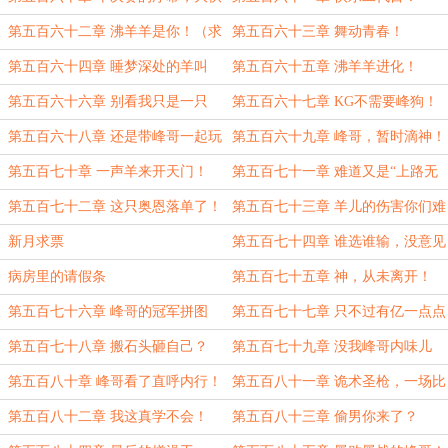
都笑了！
第五百六十二章 沸羊羊是你！（求
第五百六十三章 舞动青春！
月票求订阅）
第五百六十四章 睡梦深处的羊叫
第五百六十五章 沸羊羊进化！
声？！
第五百六十六章 别看我只是一只
第五百六十七章 KG不需要峰狗！
羊...（月末求月票求订阅）
第五百六十八章 还是带峰哥一起玩
第五百六十九章 峰哥，暂时滴神！
吧 （月末求月票求订阅）
第五百七十章 一声羊来开天门！
第五百七十一章 难道又是“上路无
（月末求月票求订阅）
敌法”？
第五百七十二章 这只奥恩落单了！
第五百七十三章 羊儿的伤害你们难
以想象
新月求票
第五百七十四章 谁选谁输，没意见
吧？
病房里的请假条
第五百七十五章 神，从未离开！
（3500）
第五百七十六章 峰哥的冠军拼图
第五百七十七章 只不过有亿一点点
感觉
第五百七十八章 搬石头砸自己？
第五百七十九章 没我峰哥内味儿
第五百八十章 峰哥看了直呼内行！
第五百八十一章 诡术圣枪，一场比
赛两个妖姬？
第五百八十二章 我这真学不会！
第五百八十三章 偷男你来了？