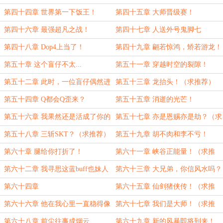
第四十四章 世界第一下饭王！
第四十五章 大师晋级赛！
第四十六章 最强超凡之战！
第四十七章 人送外号鬼脚七
第四十八章 Dop4上当了！
第四十九章 翩若惊鸿，矫若游龙！
第五十章 这个盲仔不太...
第五十一章 穿越时空的裂隙！
第五十二章 此时，一位盲仔偶然进
第五十三章 龙抬头！（求推荐）
场（求推荐）
第五十四章 Q都会Q歪来？
第五十五章 消逝的光芒！
第五十六章 我果然还是活成了你的
第五十七章 亦是恩赐亦是劫？（求
样子
推荐）
第五十八章 三斩SKT？（求推荐）
第五十九章 胡不肉和李不亏！
第六十章 腿给你打折了！
第六十一章 峡谷正能量！（求推
荐）
第六十二章 我寻思这蓝buff也妹人
第六十三章 大兄弟，你信风水吗？
要啊？
第六十四章
第六十五章 仙剑猪侠传！（求推
荐）
第六十六章 他在我心里一直稳得像
第六十七章 我们是大师！（求推
座山（求推荐）
荐）
第六十八章 前尘往事成烟云
第六十九章 新的风暴即将到来！