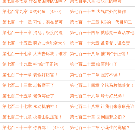
（4600）
第七百零七章 什么是国际队伍啊？
第七百零八章 石乐志的峰哥
第七百零九章 直钩钓鱼 （4300）
第七百一十章 大气层外的操作
（4500）
第七百一十一章 可怕，实在是可
第七百一十二章 KG的一代目和二
怕！
代目
第七百一十三章 混乱，极度的混
第七百一十四章 就感觉一直活在他
乱！
的影子里
第七百一十五章 啊这...也能空大？
第七百一十六章 谁养爹，谁负责
（4300）
第七百一十七章 大声告诉我，谁才
第七百一十八章 摧“峰”于正锐！
是永远滴神！
（上）
第七百一十九章 摧“峰”于正锐！
第七百二十章 峰哥别打了
（下）
（4300）
第七百二十一章 表锅好厉害！
第七百二十二章 照打不误！
第七百二十三章 老折磨王了
第七百二十四章 全踏马赖德莱文！
（4300）
第七百二十五章 老倒霉蛋了
第七百二十六章 峰哥好兄弟！
第七百二十七章 永动机的神！
第七百二十八章 让我们来康康是谁
第七百二十九章 挟泰山以压顶！
第七百三十章 回到噩梦之初？
第七百三十一章 你再骂！（4200）
第七百三十二章 小花生的觉醒？