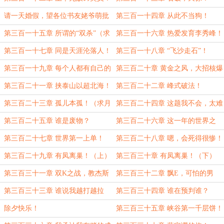
（求月票求订阅）
请一天婚假，望各位书友姥爷萌批
第三百一十四章 从此不当狗！
准
第三百一十五章 所谓的“双杀”（求
第三百一十六章 热爱发育李秀峰！
月票求订阅）
第三百一十七章 同是天涯沦落人！
第三百一十八章 “飞沙走石”！
（求票票求订阅）
第三百一十九章 每个人都有自己的
第三百二十章 黄金之风，大招核爆
价值！（求月票求推荐）
流！
第三百二十一章 挟泰山以超北海！
第三百二十二章 峰式破法！
（求月票求订阅）
第三百二十三章 孤儿本孤！（求月
第三百二十四章 这题我不会，太难
票求订阅）
了！
第三百二十五章 谁是废物？
第三百二十六章 这一年的世界之
巅！（求月票求订阅）
第三百二十七章 世界第一上单！
第三百二十八章 嗯，会死得很惨！
（求月票求订阅）
第三百二十九章 有凤离巢！（上）
第三百三十章 有凤离巢！（下）
第三百三十一章 双K之战，教杰斯
第三百三十二章 飘E，可怕的男
队玩杰西？！
人！（求月票求订阅！）
第三百三十三章 谁说我越打越拉
第三百三十四章 谁在预判谁？
胯？！（大章）
除夕快乐！
第三百三十五章 峡谷第一千层饼！