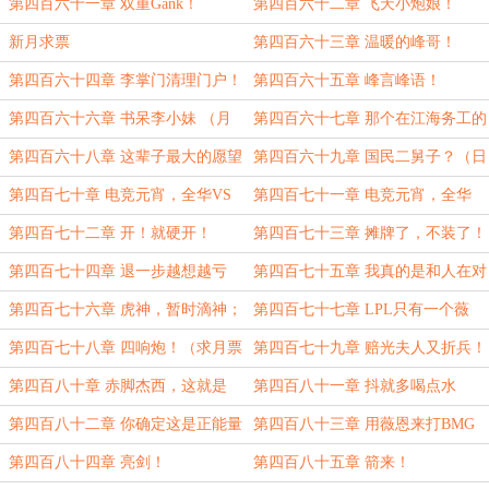
（月末求月票求订阅）
第四百六十一章 双重Gank！
第四百六十二章 飞天小炮娘！
新月求票
第四百六十三章 温暖的峰哥！
第四百六十四章 李掌门清理门户！
第四百六十五章 峰言峰语！
（月初求保底月票求订阅）
第四百六十六章 书呆李小妹 （月
第四百六十七章 那个在江海务工的
初求月票求订阅）
峰哥（日常求月票求订阅）
第四百六十八章 这辈子最大的愿望
第四百六十九章 国民二舅子？（日
就是叫一声峰哥！
常求月票）
第四百七十章 电竞元宵，全华VS
第四百七十一章 电竞元宵，全华
全华！（上）
VS全华！（下）
第四百七十二章 开！就硬开！
第四百七十三章 摊牌了，不装了！
（求月票求订阅）
第四百七十四章 退一步越想越亏
第四百七十五章 我真的是和人在对
线？ （求月票求订阅）
第四百七十六章 虎神，暂时滴神；
第四百七十七章 LPL只有一个薇
峰哥，永远滴...（求月票求订阅）
恩！
第四百七十八章 四响炮！（求月票
第四百七十九章 赔光夫人又折兵！
求订阅！）
（二合一）
第四百八十章 赤脚杰西，这就是
第四百八十一章 抖就多喝点水
KG！（求月票求订阅）
第四百八十二章 你确定这是正能量
第四百八十三章 用薇恩来打BMG
系统？（求月票求订阅）
是什么概念？（求月票求订阅）
第四百八十四章 亮剑！
第四百八十五章 箭来！