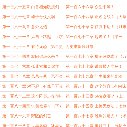
月票求订阅）
星”？
第一百六十五章 白首相知犹按剑！
第一百六十六章 众生平等！
（求月票求订阅）
第一百六十七章 峰子哥仗义啊！
第一百六十八章 正名之战？（大章
（日常求订阅求月票）
求月票求订阅）
第一百六十九章 意外之选
第一百七十章 新任务下达！（月末
求月票求订阅）
第一百七十一章 风自上路起！（求
第一百七十二章 起峰了！（第一
月票求订阅）
更）
第一百七十三章 有恃无恐（第二更
万更求保底月票
求月票求订阅）
第一百七十四章 就问你怎么杀？
第一百七十五章 狮子改吃素？（万
（第三更求订阅求月票）
更求订阅求月票）
第一百七十六章 孤儿索和灵虎救
第一百七十七章 谁敢横刀立马！
世！（第一更求订阅求月票）
（第二更求订阅求月票）
第一百七十八章 凤凰带秀，风不会
第一百七十九章 与生俱来的统治
停息！（第三更求月票求订阅）
力？
第一百八十章 对不起，有峰子哥真
第一百八十一章 这个阵容...有内味
可惜为所欲为！（求月票求订阅）
了！（上）
第一百八十二章 这个阵容...有内味
第一百八十三章 S6复盘赛？（上）
了！（下）
第一百八十四章 S6复盘赛？（下）
第一百八十五章 上路无敌法，七剑
下天山！（求月票求订阅）
第一百八十六章 野区的剑芒！
第一百八十七章 胜利的曙光！（求
月票求订阅）
第一百八十八章 世界名画，冰与火
第一百八十九章 摧城开山，冰与火