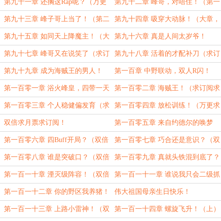
求订阅求月票）
阅求月票，后面还有）
第九十一章 还搁这Rap呢？（万更
第九十二章 峰哥，对唔住！（第一
求订阅求月票）
更求订阅求月票）
第九十三章 峰子哥上当了！（第二
第九十四章 吸穿大动脉！（大章，
更求月票求订阅，后面还有）
万更求订阅求月票！）
第九十五章 如同天上降魔主！（大
第九十六章 真是人间太岁爷！
章求订阅求月票）
第九十七章 峰哥又在说笑了（求订
第九十八章 活着的才配补刀（求订
阅求月票）
阅求月票）
第九十九章 成为海贼王的男人！
第一百章 中野联动，双人R闪！
（大章，万更求订阅求月票！）
（大章求订阅求月票）
第一百零一章 浴火峰皇，四带一天
第一百零二章 海贼王！（求订阅求
雷闪！（大章，万更求订阅求月
月票）
第一百零三章 个人稳健偏发育（求
第一百零四章 放松训练！（万更求
票！）
订阅求月票）
订阅求月票）
双倍求月票求订阅！
第一百零五章 来自约德尔的唤梦
者！（大章双倍求月票求订阅）
第一百零六章 四Buff开局？（双倍
第一百零七章 巧合还是意识？（双
求月票求订阅）
倍求月票求订阅）
第一百零八章 谁是突破口？（双倍
第一百零九章 真就头铁混到底了？
求月票求订阅）
（大章双倍求月票求订阅！）
第一百一十章 湮灭级阵容！（双倍
第一百一十一章 谁说我只会二级抓
求订阅求月票）
下？（双倍求月票求订阅）
第一百一十二章 你的野区我养猪！
伟大祖国母亲生日快乐！
（双倍求月票求订阅）
第一百一十三章 上路小雷神！（双
第一百一十四章 螺旋飞升！（上）