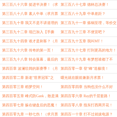
月票求订阅）
第三百八十六章 挺进半决赛！（求
第三百八十七章 德杯总决赛！
月票求订阅）
第三百八十八章 素人中单（求月票
第三百八十九章 中单差距？
求订阅）
第三百九十章 我又不是不讲道理的
第三百九十一章 炼铜至理，等价交
人..（求月票求订阅）
换！
第三百九十二章 现已加入【手撕
第三百九十三章 不便宜吧？
ADC】豪华套餐！
第三百九十四章 谁才是刺客？（月
第三百九十五章 我叫MT！
末求月票求订阅）
第三百九十六章 传奇的第一页！
第三百九十七章 打到更高的地方！
（求月票求订阅）
第三百九十八章 转会落幕，最后的
第三百九十九章 有梦想谁都了不
阵容！（求月票求订阅）
起！
第四百章 波澜壮阔的新赛季！（月
第四百零一章 登“峰”造极境！
末求月票求订阅）
第四百零二章 新老“世界冠军”之
曙光就在眼前兼新月求票！
战！
第四百零三章 稻梦空间！
第四百零四章 当狗也没什么不好
（万分感谢“青衫沾雨露”的盟主支
第四百零五章 峰式防Gank，散是满
第四百零六章 Ray的千层套路！
持）
天星！（大章）
第四百零七章 躲在键盘后的恶魔！
第四百零八章 指东打西两开花！
（月初求保底月票）
第四百零九章 一秒七伤！（求月票
第四百一十章 打不过就拔电源？