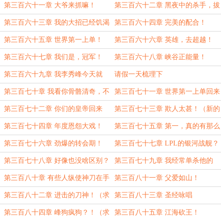
票求订阅）
第三百六十一章 大爷来抓嘛！
第三百六十二章 黑夜中的杀手，拔
刀斩！（求月票求订阅）
第三百六十三章 我的大招已经饥渴
第三百六十四章 完美的配合！
难耐了！（二合一求月票求订阅）
第三百六十五章 世界第一上单！
第三百六十六章 英雄，去超越！
（大章求月票求订阅）
第三百六十七章 我们是，冠军！
第三百六十八章 峡谷正能量！
（求月票求订阅）
第三百六十九章 我李秀峰今天就
请假一天梳理下
是....（求月票求订阅）
第三百七十章 我看你骨骼清奇，不
第三百七十一章 世界第一上单回来
如...（日常）
了！（日常求月票求订阅）
第三百七十二章 你们的皇帝回来
第三百七十三章 欺人太甚！（新的
了！
一卷求月票求订阅）
第三百七十四章 年度恩怨大戏！
第三百七十五章 第一，真的有那么
重要吗？（求月票求订阅）
第三百七十六章 劲爆的转会期！
第三百七十七章 LPL的银河战舰？
（求月票求订阅）
第三百七十八章 好像也没啥区别？
第三百七十九章 我经常单杀他的
（求月票求订阅）
第三百八十章 有些人纵使神刀在手
第三百八十一章 父爱如山！
（求月票求订阅）
第三百八十二章 进击的刀神！（求
第三百八十三章 圣经咏唱
月票求订阅）
第三百八十四章 峰狗疯狗？！（求
第三百八十五章 江海砍王！