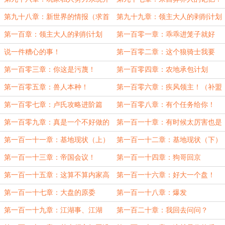
放（求收首订、求月票）
（求收订、求月票！）
第九十八章：新世界的情报（求首
第九十九章：领主大人的剥削计划
订、求月票！！）
（上）
第一百章：领主大人的剥削计划
第一百零一章：乖乖进笼子就好
（下）求首订！！
说一件糟心的事！
第一百零二章：这个狼骑士我要
了！
第一百零三章：你这是污蔑！
第一百零四章：农地承包计划
第一百零五章：兽人本种！
第一百零六章：疾风领主！（补盟
主江氏第三少的欠更！）
第一百零七章：卢氏攻略进阶篇
第一百零八章：有个任务给你！
（二）
第一百零九章：真是一个不好做的
第一百一十章：有时候太厉害也是
任务呀....（勤劳作者又补更了！）
件麻烦事呀....
第一百一十一章：基地现状（上）
第一百一十二章：基地现状（下）
第一百一十三章：帝国会议！
第一百一十四章：狗哥回京
第一百一十五章：这算不算内家高
第一百一十六章：好大一个盘！
手？
第一百一十七章：大盘的原委
第一百一十八章：爆发
第一百一十九章：江湖事、江湖
第一百二十章：我回去问问？