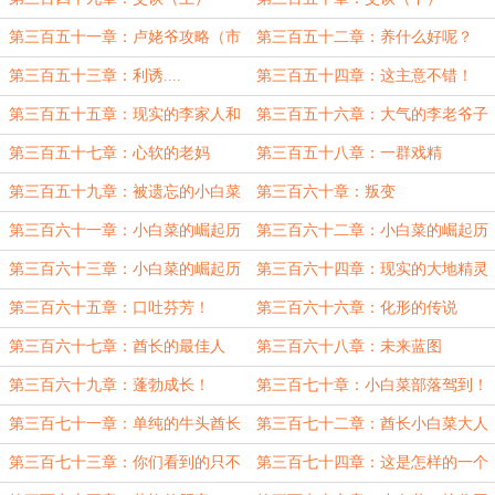
第三百五十一章：卢姥爷攻略（市
第三百五十二章：养什么好呢？
场篇）
第三百五十三章：利诱....
第三百五十四章：这主意不错！
第三百五十五章：现实的李家人和
第三百五十六章：大气的李老爷子
挖坑的李狗蛋
第三百五十七章：心软的老妈
第三百五十八章：一群戏精
第三百五十九章：被遗忘的小白菜
第三百六十章：叛变
第三百六十一章：小白菜的崛起历
第三百六十二章：小白菜的崛起历
史（上）
史（中）
第三百六十三章：小白菜的崛起历
第三百六十四章：现实的大地精灵
史（下）
第三百六十五章：口吐芬芳！
第三百六十六章：化形的传说
第三百六十七章：酋长的最佳人
第三百六十八章：未来蓝图
选！
第三百六十九章：蓬勃成长！
第三百七十章：小白菜部落驾到！
第三百七十一章：单纯的牛头酋长
第三百七十二章：酋长小白菜大人
（为盟主百晓生加更）
第三百七十三章：你们看到的只不
第三百七十四章：这是怎样的一个