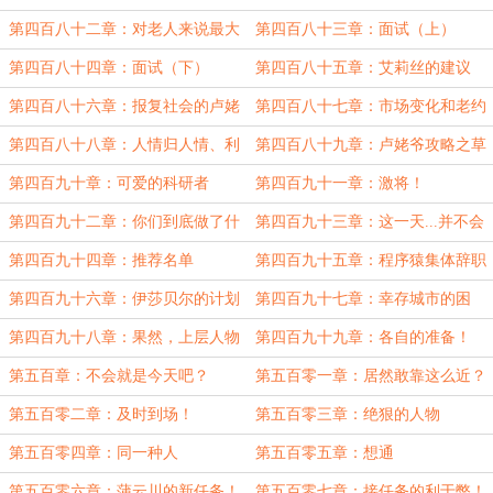
笑的....
第四百八十二章：对老人来说最大
第四百八十三章：面试（上）
的诱惑是健康的身体....
第四百八十四章：面试（下）
第四百八十五章：艾莉丝的建议
第四百八十六章：报复社会的卢姥
第四百八十七章：市场变化和老约
爷
瑟的反应！
第四百八十八章：人情归人情、利
第四百八十九章：卢姥爷攻略之草
益归利益
原进阶篇
第四百九十章：可爱的科研者
第四百九十一章：激将！
第四百九十二章：你们到底做了什
第四百九十三章：这一天...并不会
么？
太遥远
第四百九十四章：推荐名单
第四百九十五章：程序猿集体辞职
风波！
第四百九十六章：伊莎贝尔的计划
第四百九十七章：幸存城市的困
境！
第四百九十八章：果然，上层人物
第四百九十九章：各自的准备！
都是出色的演员！
第五百章：不会就是今天吧？
第五百零一章：居然敢靠这么近？
第五百零二章：及时到场！
第五百零三章：绝狠的人物
第五百零四章：同一种人
第五百零五章：想通
第五百零六章：蒲云川的新任务！
第五百零七章：接任务的利于弊！