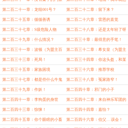
中人
试一试了
第二百二十一章：龙组001号？
第二百二十二章：留下来？
第二百二十五章：循循善诱
第二百二十六章：雷恩的直觉
第二百二十七章：S级危险人物
第二百二十八章：还是太年轻了呀
第二百二十九章：什么情况？
第二百三十章：最得意的手笔！
第二百三十一章：波顿（为盟主百
第二百三十二章：希女皇（为盟主
晓生加更！）
百晓生加更第二连）
第二百三十三章：死局！
第二百三十四章：你这头盔，和某
人很像呀
第二百三十五章：家族困境
第二百三十六章：推荐学校
第二百三十七章：都是些什么牛鬼
第二百三十八章：冤家路窄！
蛇神？
第二百三十九章：作妖！
第二百四十章：邪门的小子
第二百四十一章：李狗蛋的身世
第二百四十二章：来自神乐军团的
（为舵主老爷：亿城1加更）
恶意（为舵主：魔方9....半米长加
第二百四十三章：惊悚！
第二百四十四章：嘉怡？
更）
第二百四十五章：你个眼瞎的小畜
第二百四十六章：伯父....误会！