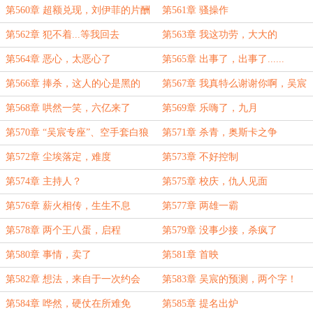
第560章 超额兑现，刘伊菲的片酬
第561章 骚操作
第562章 犯不着...等我回去
第563章 我这功劳，大大的
第564章 恶心，太恶心了
第565章 出事了，出事了......
第566章 捧杀，这人的心是黑的
第567章 我真特么谢谢你啊，吴宸
第568章 哄然一笑，六亿来了
第569章 乐嗨了，九月
第570章 “吴宸专座”、空手套白狼
第571章 杀青，奥斯卡之争
得跟张卫平学
第572章 尘埃落定，难度
第573章 不好控制
第574章 主持人？
第575章 校庆，仇人见面
第576章 薪火相传，生生不息
第577章 两雄一霸
第578章 两个王八蛋，启程
第579章 没事少接，杀疯了
第580章 事情，卖了
第581章 首映
第582章 想法，来自于一次约会
第583章 吴宸的预测，两个字！
第584章 哗然，硬仗在所难免
第585章 提名出炉