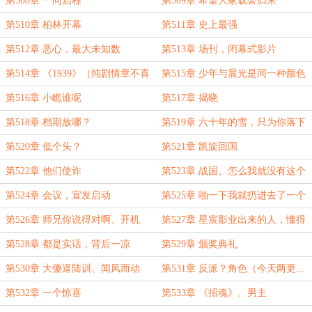
第508章 一同启程
第509章 希望大家载誉归来
第510章 柏林开幕
第511章 史上最强
第512章 恶心，最大未知数
第513章 场刊，闭幕式影片
第514章 《1939》（纯剧情章不喜
第515章 少年与晨光是同一种颜色
勿订）
第516章 小瞧谁呢
第517章 揭晓
第518章 档期放哪？
第519章 六十年的雪，只为你落下
第520章 低个头？
第521章 凯旋回国
第522章 他们使诈
第523章 战国、怎么我就没有这个
待遇
第524章 会议，宣发启动
第525章 啪一下我就扔进去了一个
多亿
第526章 师兄你说得对啊、开机
第527章 星宸影业出来的人，懂得
都懂
第528章 都是实话，背后一凉
第529章 颁奖典礼
第530章 大傻逼陆训、闻风而动
第531章 反派？角色（今天两更...
卡文）
第532章 一个惊喜
第533章 《招魂》、男主