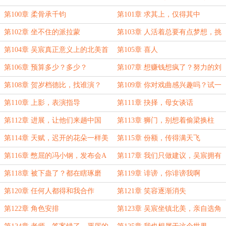
第100章 柔骨承千钧
第101章 求其上，仅得其中
第102章 坐不住的派拉蒙
第103章 人活着总要有点梦想，挑
战一下
第104章 吴宸真正意义上的北美首
第105章 喜人
秀
第106章 预算多少？多少？
第107章 想赚钱想疯了？努力的刘
伊菲
第108章 贺岁档德比，找谁演？
第109章 你对戏曲感兴趣吗？试一
试
第110章 上影，表演指导
第111章 抉择，母女谈话
第112章 进展，让他们来趟中国
第113章 狮门，别想着偷梁换柱
第114章 天赋，迟开的花朵一样美
第115章 份额，传得满天飞
丽
第116章 憋屈的冯小钢，发布会A
第117章 我们只做建议，吴宸拥有
级制作
决定权
第118章 被下蛊了？都在瞎琢磨
第119章 诽谤，你诽谤我啊
第120章 任何人都得和我合作
第121章 笑容逐渐消失
第122章 角色安排
第123章 吴宸坐镇北美，亲自选角