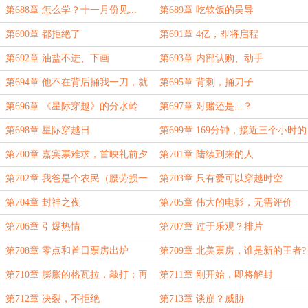
第688章 怎么学？十一月份见...
第689章 吃软饭的吴导
第690章 都拒绝了
第691章 4亿，即将启程
第692章 油盐不进、下画
第693章 内部认购、动手
第694章 他不在背后捅我一刀，就
第695章 背刺，捅刀子
算烧高香了
第696章 《星际穿越》的分水岭
第697章 对赌还是...？
第698章 星际穿越日
第699章 169分钟，接近三个小时的
影片
第700章 嘉宾票难求，首映礼前夕
第701章 陆续到来的人
第702章 我爸是个农民（腰劳损一
第703章 只有爱可以穿越时空
周多，实在受不了去医院了，没法三
第704章 封神之夜
第705章 伟大的电影，无需评价
章）
第706章 引爆热情
第707章 过于乐观？排片
第708章 零点和首日票房出炉
第709章 北美票房，谁是新的王者?
第710章 膨胀的格瓦拉，敲打；再
第711章 刚开始，即将解封
创历史
第712章 决裂，不拒绝
第713章 谈崩？威胁