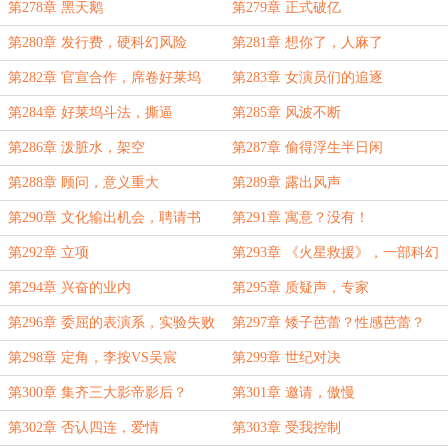
第278章 黑天鹅
第279章 正式破亿
第280章 发行费，硬科幻风险
第281章 想你了，人麻了
第282章 官宣合作，席卷好莱坞
第283章 女演员们的追逐
第284章 好莱坞斗法，撕逼
第285章 风波不断
第286章 泼脏水，架空
第287章 偷得浮生半日闲
第288章 顾问，意义重大
第289章 露出风声
第290章 文化输出机会，聘请书
第291章 寓意？没有！
第292章 立项
第293章 《火星救援》，一部科幻
片
第294章 兴奋的业内
第295章 质疑声，专家
第296章 委屈的表演系，实验失败
第297章 矮子芭蕾？性感芭蕾？
第298章 定角，李按VS吴宸
第299章 世纪对决
第300章 集齐三大影帝影后？
第301章 邀请，傲慢
第302章 否认四连，爱情
第303章 受我控制