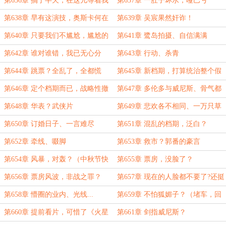
第636章 搞了半天，在这儿等着我
第637章 一肚子坏水；哑巴亏
呢！
第638章 早有这演技，奥斯卡何在
第639章 吴宸果然奸诈！
话下；即将解封
第640章 只要我们不尴尬，尴尬的
第641章 鹭岛拍摄、自信满满
就是她们
第642章 谁对谁错，我已无心分
第643章 行动、杀青
辨、股权再增？
第644章 跳票？全乱了，全都慌
第645章 新档期，打算统治整个假
了......
期
第646章 定个档期而已，战略性撤
第647章 多伦多与威尼斯、骨气都
退？（放烟花把手给烫伤了，艰难两
让狗吃了？
第648章 华表？武侠片
第649章 悲欢各不相同、一万只草
更）
泥马在奔腾
第650章 订婚日子、一言难尽
第651章 混乱的档期，泛白？
第652章 牵线、啜脚
第653章 救市？郭番的豪言
第654章 风暴，对轰？（中秋节快
第655章 票房，没脸了？
乐！）
第656章 票房风波，非战之罪？
第657章 现在的人脸都不要了?还挺
有义气！
第658章 懵圈的业内、光线...
第659章 不怕狐媚子？（堵车，回
来太累了，实在码不动，两更...）
第660章 提前看片，可惜了《火星
第661章 剑指威尼斯？