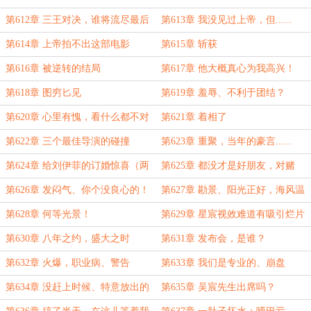
出手
能
第612章 三王对决，谁将流尽最后
第613章 我没见过上帝，但......
一滴血
第614章 上帝拍不出这部电影
第615章 斩获
第616章 被逆转的结局
第617章 他大概真心为我高兴！
Aigoo！
第618章 图穷匕见
第619章 羞辱、不利于团结？
第620章 心里有愧，看什么都不对
第621章 着相了
第622章 三个最佳导演的碰撞
第623章 重聚，当年的豪言......
第624章 给刘伊菲的订婚惊喜（两
第625章 都没才是好朋友，对赌
更，台风摧残又卡文的厉害，休息一
第626章 发闷气、你个没良心的！
第627章 勘景、阳光正好，海风温
章）
柔......
第628章 何等光景！
第629章 星宸视效难道有吸引烂片
的特殊体质？
第630章 八年之约，盛大之时
第631章 发布会，是谁？
第632章 火爆，职业病、警告
第633章 我们是专业的、崩盘
第634章 没赶上时候、特意放出的
第635章 吴宸先生出席吗？
消息