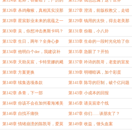
第124章 老师，答案错了，严厉的
第125章 我也想属于这个世界
张继青
第126章 杀鸡儆猴，真相其实没那
第127章 澄清，前版权教父，走错
么多人在乎
路的网尚文化
第128章 星宸影业未来的底蕴之一
第129章 钱用的太快，得去老美那
提点款
第130章 吴，你想冲击奥斯卡吗？
第131章 份额，小八卦
第132章 生日，两年？全身心参
第133章 生命的一段时光化给了你
与？
第134章 他明白个der，我建议补
第135章 急眼了？开拍
上‘刻舟求剑’
第136章 天助吴宸，卡特里娜的飓
第137章 吟诗的凯哥，老套的宣发
风
方案
第138章 方案更换
第139章 明嘲暗讽，加个彩蛋
第140章 续集选项条款
第141章 陈导的巨制，破个亿问题
不大
第142章 杀青，下一部
第143章 小成本的回报
第144章 你该不会在加州看海滩美
第145章 请吴宸牵个线
女吧
第146章 自找不痛快
第147章 你们......谈朋友了？
第148章 情绪崩溃的陈凯哥，爱莫
第149章 收益，馒头血案