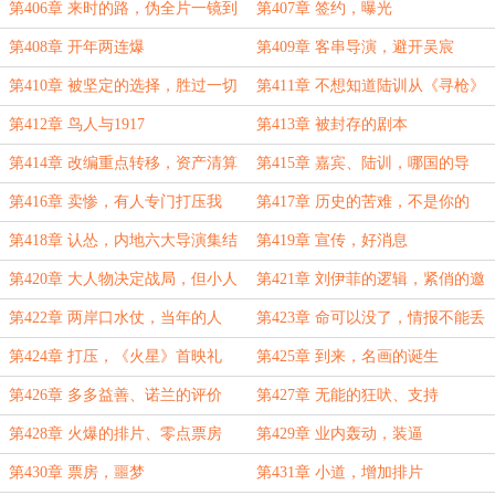
第406章 来时的路，伪全片一镜到
第407章 签约，曝光
底？
第408章 开年两连爆
第409章 客串导演，避开吴宸
第410章 被坚定的选择，胜过一切
第411章 不想知道陆训从《寻枪》
浪漫
学了点什么？
第412章 鸟人与1917
第413章 被封存的剧本
第414章 改编重点转移，资产清算
第415章 嘉宾、陆训，哪国的导
潮
演？
第416章 卖惨，有人专门打压我
第417章 历史的苦难，不是你的
苦，是千万人的苦。
第418章 认怂，内地六大导演集结
第419章 宣传，好消息
第420章 大人物决定战局，但小人
第421章 刘伊菲的逻辑，紧俏的邀
物奔赴命运
请函
第422章 两岸口水仗，当年的人
第423章 命可以没了，情报不能丢
第424章 打压，《火星》首映礼
第425章 到来，名画的诞生
第426章 多多益善、诺兰的评价
第427章 无能的狂吠、支持
第428章 火爆的排片、零点票房
第429章 业内轰动，装逼
第430章 票房，噩梦
第431章 小道，增加排片