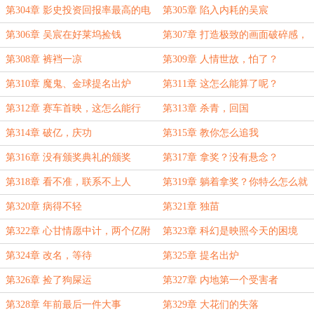
第304章 影史投资回报率最高的电
第305章 陷入内耗的吴宸
影
第306章 吴宸在好莱坞捡钱
第307章 打造极致的画面破碎感，
镜子迷宫
第308章 裤裆一凉
第309章 人情世故，怕了？
第310章 魔鬼、金球提名出炉
第311章 这怎么能算了呢？
第312章 赛车首映，这怎么能行
第313章 杀青，回国
呢？
第314章 破亿，庆功
第315章 教你怎么追我
第316章 没有颁奖典礼的颁奖
第317章 拿奖？没有悬念？
第318章 看不准，联系不上人
第319章 躺着拿奖？你特么怎么就
这么会装逼呢
第320章 病得不轻
第321章 独苗
第322章 心甘情愿中计，两个亿附
第323章 科幻是映照今天的困境
近
第324章 改名，等待
第325章 提名出炉
第326章 捡了狗屎运
第327章 内地第一个受害者
第328章 年前最后一件大事
第329章 大花们的失落