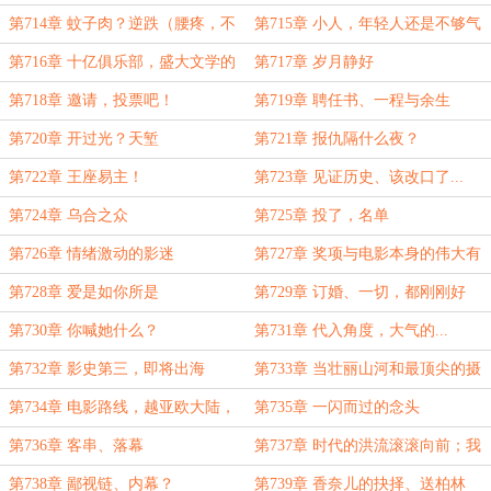
第714章 蚊子肉？逆跌（腰疼，不
第715章 小人，年轻人还是不够气
能久坐，需要一点时间康复，最近两
魄
第716章 十亿俱乐部，盛大文学的
第717章 岁月静好
更）
最后一搏
第718章 邀请，投票吧！
第719章 聘任书、一程与余生
第720章 开过光？天堑
第721章 报仇隔什么夜？
第722章 王座易主！
第723章 见证历史、该改口了...
第724章 乌合之众
第725章 投了，名单
第726章 情绪激动的影迷
第727章 奖项与电影本身的伟大有
时并不划等号！
第728章 爱是如你所是
第729章 订婚、一切，都刚刚好
第730章 你喊她什么？
第731章 代入角度，大气的...
第732章 影史第三，即将出海
第733章 当壮丽山河和最顶尖的摄
影师融合
第734章 电影路线，越亚欧大陆，
第735章 一闪而过的念头
入雪山之巅
第736章 客串、落幕
第737章 时代的洪流滚滚向前；我
有信心
第738章 鄙视链、内幕？
第739章 香奈儿的抉择、送柏林