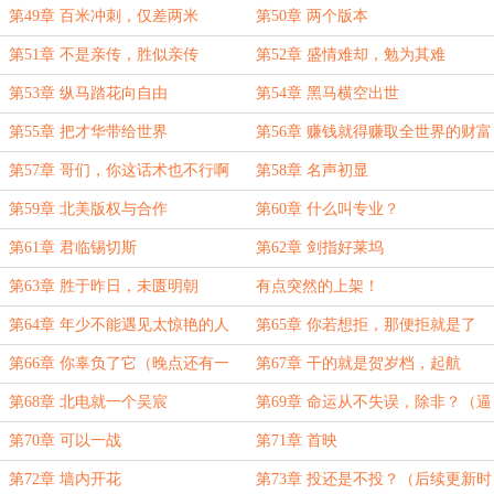
第49章 百米冲刺，仅差两米
第50章 两个版本
第51章 不是亲传，胜似亲传
第52章 盛情难却，勉为其难
第53章 纵马踏花向自由
第54章 黑马横空出世
第55章 把才华带给世界
第56章 赚钱就得赚取全世界的财富
第57章 哥们，你这话术也不行啊
第58章 名声初显
第59章 北美版权与合作
第60章 什么叫专业？
第61章 君临锡切斯
第62章 剑指好莱坞
第63章 胜于昨日，未匮明朝
有点突然的上架！
第64章 年少不能遇见太惊艳的人
第65章 你若想拒，那便拒就是了
（求首订）
第66章 你辜负了它（晚点还有一
第67章 干的就是贺岁档，起航
章）
第68章 北电就一个吴宸
第69章 命运从不失误，除非？（逼
一下自己，晚点还有一章）
第70章 可以一战
第71章 首映
第72章 墙内开花
第73章 投还是不投？（后续更新时