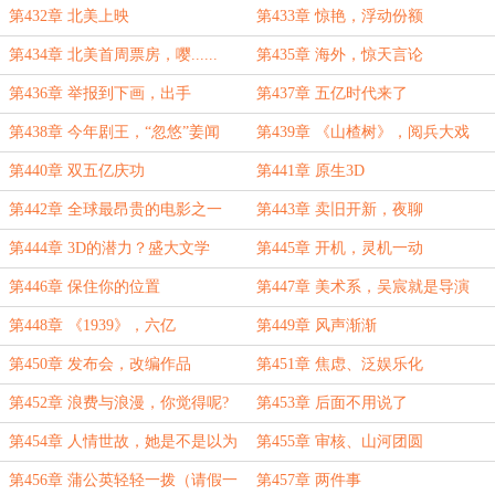
第432章 北美上映
第433章 惊艳，浮动份额
第434章 北美首周票房，嘤......
第435章 海外，惊天言论
第436章 举报到下画，出手
第437章 五亿时代来了
第438章 今年剧王，“忽悠”姜闻
第439章 《山楂树》，阅兵大戏
第440章 双五亿庆功
第441章 原生3D
第442章 全球最昂贵的电影之一
第443章 卖旧开新，夜聊
第444章 3D的潜力？盛大文学
第445章 开机，灵机一动
第446章 保住你的位置
第447章 美术系，吴宸就是导演
第448章 《1939》，六亿
第449章 风声渐渐
第450章 发布会，改编作品
第451章 焦虑、泛娱乐化
第452章 浪费与浪漫，你觉得呢?
第453章 后面不用说了
第454章 人情世故，她是不是以为
第455章 审核、山河团圆
自己是刘伊菲？
第456章 蒲公英轻轻一拨（请假一
第457章 两件事