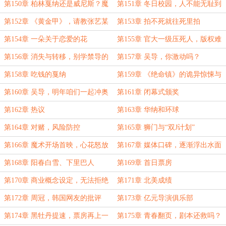
能助
第150章 柏林戛纳还是威尼斯？魔
第151章 冬日校园，人不能无耻到
盗团档期
这样的地步！
第152章 《黄金甲》，请教张艺某
第153章 拍不死就往死里拍
第154章 一朵关于恋爱的花
第155章 官大一级压死人，版权难
卖
第156章 消失与转移，别学禁导的
第157章 吴导，你激动吗？
那套
第158章 吃钱的戛纳
第159章 《绝命镇》的诡异惊悚与
社会思潮
第160章 吴导，明年咱们一起冲奥
第161章 闭幕式颁奖
斯卡
第162章 热议
第163章 华纳和环球
第164章 对赌，风险防控
第165章 狮门与“双J计划”
第166章 魔术开场首映，心花怒放
第167章 媒体口碑，逐渐浮出水面
的韩三评
的“双J计划”
第168章 阳春白雪、下里巴人
第169章 首日票房
第170章 商业概念设定，无法拒绝
第171章 北美成绩
的邀请
第172章 周冠，韩国网友的批评
第173章 亿元导演俱乐部
第174章 黑牡丹提速，票房再上一
第175章 青春翻页，剧本还救吗？