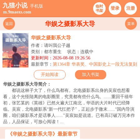
九猫小说
手机版
临时
登录
注册
书架
m.9maoxs.com
华娱之摄影系大导
返回
菜单
华娱之摄影系大导
作者：请叫我公子越
类别：都市重生
状态：连载中
更新时间：2026-08-08 19:26:56
最新章节：
第1364章 华表奖、中国影史上一段无法复刻
的佳话
开始阅读
加入书架
华娱之摄影系大导简介：
都说这林子大了，什么鸟都有。北电摄影系出身的吴宸也想看
看，这个光怪陆离的电影圈里，究竟都有些什么鸟。......重回千禧年
初，张艺某的《英雄》已然火遍大江南北，华语的大片时代已经降
临。吴宸，北电摄影系“新一代扛把子”，正起步于微末......“国内导演
圈，咱们摄影系才是话事人......”吴宸如是说道。已有高订破万完本作
品，人品保证，可放心阅读！...
《华娱之摄影系大导》最新章节