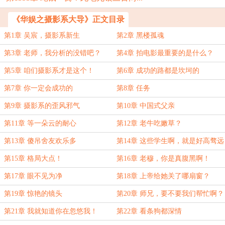
《华娱之摄影系大导》正文目录
第1章 吴宸，摄影系新生
第2章 黑楼孤魂
第3章 老师，我分析的没错吧？
第4章 拍电影最重要的是什么？
第5章 咱们摄影系才是这个！
第6章 成功的路都是坎坷的
第7章 你一定会成功的
第8章 任务
第9章 摄影系的歪风邪气
第10章 中国式父亲
第11章 等一朵云的耐心
第12章 老牛吃嫩草？
第13章 傻吊舍友欢乐多
第14章 这些学生啊，就是好高骛远
第15章 格局大点！
第16章 老穆，你是真腹黑啊！
第17章 眼不见为净
第18章 上帝给她关了哪扇窗？
第19章 惊艳的镜头
第20章 师兄，要不要我们帮忙啊？
第21章 我就知道你在忽悠我！
第22章 看条狗都深情