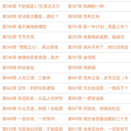
第586章 干的就是1.7亿美元大片
第587章 纸糊的一样
第588章 史诗级大翻盘，摁住？
第589章 意料之外
第590章 毫不掩饰的嘲笑
第591章 新一年计划，美股上市？
第592章 节节升高
第593章 有裂痕的蓝图，能成功
吗？
第594章 “黑暗之心”、风云突变
第595章 风向不对了，他们没得选
择
第596章 奢侈的宣发资源，前夕
第597章 金球奖
第598章 时也命也
第599章 律师函
第600章 人在江湖、三板斧
第601章 意外之喜，岁月沉淀（今
天两章，休息一章，太累了...）
第602章 过年，刘伊菲的逻辑
第603章 天生的克星，一较高下？
第604章 失恋狂欢，出品人刘伊菲
第605章 一群老油条
第606章 什么天选，狗屁！在线票
第607章 同质化、特殊的纪念
务
第608章 一首长诗、一封情书
第609章 我生命里最温暖的三十天
第610章 与其坐以待毙，不如提前
第611章 未来还合作、一切皆有可