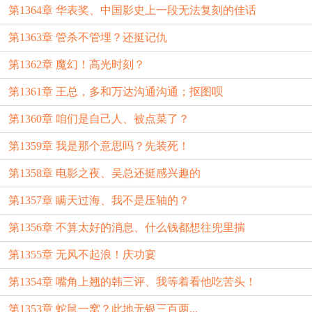
第1364章 华表奖、中国影史上一段无法复刻的佳话
第1363章 管杀不管埋？还挺记仇
第1362章 魔幻！高光时刻？
第1361章 王总，多和万达沟通沟通；抠图呗
第1360章 咱们是自己人、被点菜了？
第1359章 我是那个意思吗？先装死！
第1358章 电影之夜、吴总还挺感兴趣的
第1357章 瞒天过海、我不是压轴的？
第1356章 不算太好的消息、什么钱都想往兜里揣
第1355章 无风不起浪！庆功宴
第1354章 嘴角上翘的韩三评、我等着看他吃苦头！
第1353章 蛇鼠一窝？此地无银三百两...