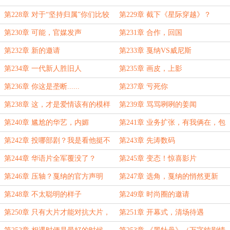
第228章 对于“坚持归属”你们比较
第229章 截下《星际穿越》？
脆弱，我懂......
第230章 可能，官媒发声
第231章 合作，回国
第232章 新的邀请
第233章 戛纳VS威尼斯
第234章 一代新人胜旧人
第235章 画皮，上影
第236章 你这是垄断......
第237章 亏死你
第238章 这，才是爱情该有的模样
第239章 骂骂咧咧的姜闻
第240章 尴尬的华艺，内媚
第241章 业务扩张，有我俩在，包
火的
第242章 投哪部剧？我是看他挺不
第243章 先涛数码
爽的
第244章 华语片全军覆没了？
第245章 变态！惊喜影片
第246章 压轴？戛纳的官方声明
第247章 选角，戛纳的悄然更新
第248章 不太聪明的样子
第249章 时尚圈的邀请
第250章 只有大片才能对抗大片，
第251章 开幕式，清场待遇
前夕