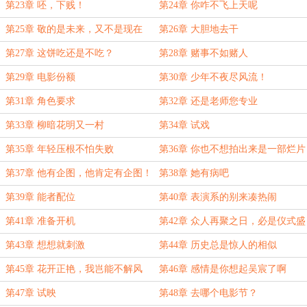
第23章 呸，下贱！
第24章 你咋不飞上天呢
第25章 敬的是未来，又不是现在
第26章 大胆地去干
第27章 这饼吃还是不吃？
第28章 赌事不如赌人
第29章 电影份额
第30章 少年不夜尽风流！
第31章 角色要求
第32章 还是老师您专业
第33章 柳暗花明又一村
第34章 试戏
第35章 年轻压根不怕失败
第36章 你也不想拍出来是一部烂片
吧
第37章 他有企图，他肯定有企图！
第38章 她有病吧
第39章 能者配位
第40章 表演系的别来凑热闹
第41章 准备开机
第42章 众人再聚之日，必是仪式盛
大之时
第43章 想想就刺激
第44章 历史总是惊人的相似
第45章 花开正艳，我岂能不解风
第46章 感情是你想起吴宸了啊
情？
第47章 试映
第48章 去哪个电影节？