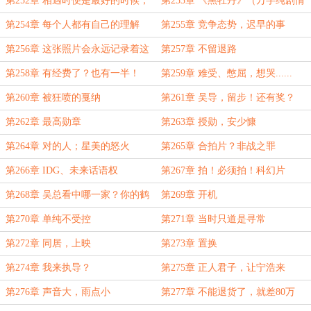
第252章 相遇时便是最好的时候，
第253章 《黑牡丹》（万字纯剧情
被套住了
章，不喜勿订）
第254章 每个人都有自己的理解
第255章 竞争态势，迟早的事
第256章 这张照片会永远记录着这
第257章 不留退路
一刻
第258章 有经费了？也有一半！
第259章 难受、憋屈，想哭......
第260章 被狂喷的戛纳
第261章 吴导，留步！还有奖？
第262章 最高勋章
第263章 授勋，安少慷
第264章 对的人；星美的怒火
第265章 合拍片？非战之罪
第266章 IDG、未来话语权
第267章 拍！必须拍！科幻片
第268章 吴总看中哪一家？你的鹤
第269章 开机
发，我的童颜
第270章 单纯不受控
第271章 当时只道是寻常
第272章 同居，上映
第273章 置换
第274章 我来执导？
第275章 正人君子，让宁浩来
第276章 声音大，雨点小
第277章 不能退货了，就差80万