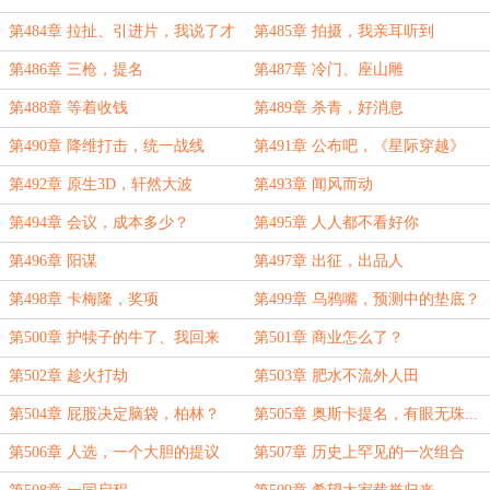
第484章 拉扯、引进片，我说了才
第485章 拍摄，我亲耳听到
算
第486章 三枪，提名
第487章 冷门、座山雕
第488章 等着收钱
第489章 杀青，好消息
第490章 降维打击，统一战线
第491章 公布吧，《星际穿越》
第492章 原生3D，轩然大波
第493章 闻风而动
第494章 会议，成本多少？
第495章 人人都不看好你
第496章 阳谋
第497章 出征，出品人
第498章 卡梅隆，奖项
第499章 乌鸦嘴，预测中的垫底？
第500章 护犊子的牛了、我回来
第501章 商业怎么了？
了...
第502章 趁火打劫
第503章 肥水不流外人田
第504章 屁股决定脑袋，柏林？
第505章 奥斯卡提名，有眼无珠...
第506章 人选，一个大胆的提议
第507章 历史上罕见的一次组合