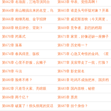
救援》...
第662章 名场面，三地导演同台
第663章 华表、觉悟高啊！
第664章 座山雕搞出来的名堂，乌
第665章 谁是头号怀疑对象？开幕
烟瘴气！启程
式，齐聚
第666章 相继亮相、金字招牌
第667章 威尼斯首映（今天两更，
卡文卡的厉害）
第668章 映后评价、背刺？
第669章 竞争者、剧烈的档期
第670章 闭幕式
第671章 家里，好像还缺一座狮子
第672章 落幕
第673章 历史唯一？
第674章 春风得意、版权
第675章 心急又奇怪的金鸡、《星
际穿越》预告片...
第676章 心里不舒服，幺蛾子
第677章 吴宸带走了一批，打脸？
第678章 斗法
第679章 影史留名
第680章 脸疼不疼？
第681章 吃鸡不成蚀把米、国庆档
宣发
第682章 只差导火索、亮瞎眼
第683章 国内首映，秘密
第684章 两个亿？
第685章 票房
第686章 破案了！彻头彻尾的笑话
第687章 挂个身份？