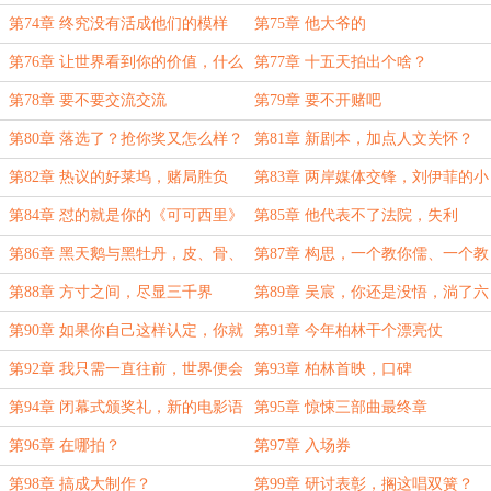
间：每天下午6点附近）
第74章 终究没有活成他们的模样
第75章 他大爷的
第76章 让世界看到你的价值，什么
第77章 十五天拍出个啥？
叫快枪手
第78章 要不要交流交流
第79章 要不开赌吧
第80章 落选了？抢你奖又怎么样？
第81章 新剧本，加点人文关怀？
第82章 热议的好莱坞，赌局胜负
第83章 两岸媒体交锋，刘伊菲的小
肥猪
第84章 怼的就是你的《可可西里》
第85章 他代表不了法院，失利
第86章 黑天鹅与黑牡丹，皮、骨、
第87章 构思，一个教你儒、一个教
魂
你柔
第88章 方寸之间，尽显三千界
第89章 吴宸，你还是没悟，淌了六
百年的血！
第90章 如果你自己这样认定，你就
第91章 今年柏林干个漂亮仗
完了
第92章 我只需一直往前，世界便会
第93章 柏林首映，口碑
记住我的名字
第94章 闭幕式颁奖礼，新的电影语
第95章 惊悚三部曲最终章
言
第96章 在哪拍？
第97章 入场券
第98章 搞成大制作？
第99章 研讨表彰，搁这唱双簧？