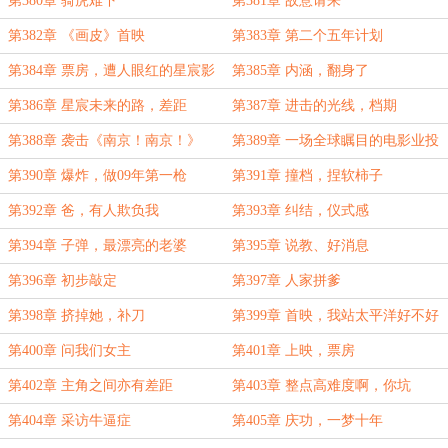
第380章 骑虎难下
第381章 故意请来
第382章 《画皮》首映
第383章 第二个五年计划
第384章 票房，遭人眼红的星宸影
第385章 内涵，翻身了
业
第386章 星宸未来的路，差距
第387章 进击的光线，档期
第388章 袭击《南京！南京！》
第389章 一场全球瞩目的电影业投
资奇迹
第390章 爆炸，做09年第一枪
第391章 撞档，捏软柿子
第392章 爸，有人欺负我
第393章 纠结，仪式感
第394章 子弹，最漂亮的老婆
第395章 说教、好消息
第396章 初步敲定
第397章 人家拼爹
第398章 挤掉她，补刀
第399章 首映，我站太平洋好不好
第400章 问我们女主
第401章 上映，票房
第402章 主角之间亦有差距
第403章 整点高难度啊，你坑
我......
第404章 采访牛逼症
第405章 庆功，一梦十年