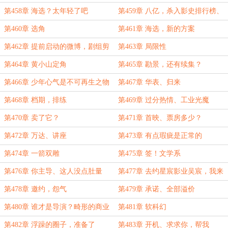
章， 1939故事写上头，忘了时间）
第458章 海选？太年轻了吧
第459章 八亿，杀入影史排行榜、
邀约
第460章 选角
第461章 海选，新的方案
第462章 提前启动的微博，剧组剪
第463章 局限性
刀手
第464章 黄小山定角
第465章 勘景，还有续集？
第466章 少年心气是不可再生之物
第467章 华表、归来
第468章 档期，排练
第469章 过分热情、工业光魔
第470章 卖了它？
第471章 首映、票房多少？
第472章 万达、讲座
第473章 有点瑕疵是正常的
第474章 一箭双雕
第475章 签！文学系
第476章 你主导、这人没点肚量
第477章 去约星宸影业吴宸，我来
谈
第478章 邀约，怨气
第479章 承诺、全部溢价
第480章 谁才是导演？畸形的商业
第481章 软科幻
模式
第482章 浮躁的圈子，准备了
第483章 开机、求求你，帮我