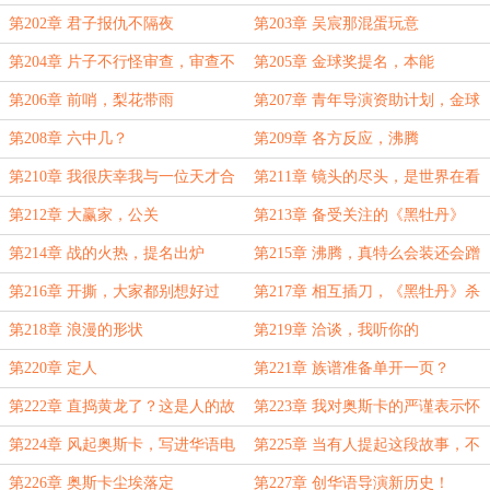
姐！
第202章 君子报仇不隔夜
第203章 吴宸那混蛋玩意
第204章 片子不行怪审查，审查不
第205章 金球奖提名，本能
过怪同行
第206章 前哨，梨花带雨
第207章 青年导演资助计划，金球
奖
第208章 六中几？
第209章 各方反应，沸腾
第210章 我很庆幸我与一位天才合
第211章 镜头的尽头，是世界在看
作
第212章 大赢家，公关
第213章 备受关注的《黑牡丹》
第214章 战的火热，提名出炉
第215章 沸腾，真特么会装还会蹭
第216章 开撕，大家都别想好过
第217章 相互插刀，《黑牡丹》杀
青
第218章 浪漫的形状
第219章 洽谈，我听你的
第220章 定人
第221章 族谱准备单开一页？
第222章 直捣黄龙了？这是人的故
第223章 我对奥斯卡的严谨表示怀
事。
疑，向奥斯卡开火！
第224章 风起奥斯卡，写进华语电
第225章 当有人提起这段故事，不
影史
会说错它来自哪里
第226章 奥斯卡尘埃落定
第227章 创华语导演新历史！