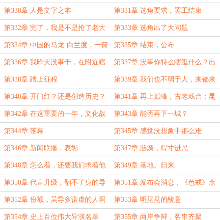
第330章 人是文字之本
第331章 选角要求，罢工结束
第332章 完了，我是不是抢了老大
第333章 选角出了大问题
的风头
第334章 中国的马龙·白兰度，一箭
第335章 结束，公布
双雕
第336章 我昨天没事干，在附近瞎
第337章 没事你特么瞎逛什么？出
逛
征......
第338章 踏上征程
第339章 我们也不弱于人，来都来
了
第340章 开门红？还是创造历史？
第341章 再上巅峰，古老戏台：昆
曲。
第342章 在这重要的一年，文化战
第343章 能否再下一城？
线率先响起回音
第344章 落幕
第345章 感觉没想象中那么难
第346章 新闻联播，表彰
第347章 涟漪，得寸进尺
第348章 怎么着，还要我们求着他
第349章 落地、归来
不成？
第350章 代言升级，翻不了身的导
第351章 发布会消息，《色戒》余
演系
波
第352章 份额，吴导多谦虚的人啊
第353章 明晃晃的酸意
第354章 史上百位伟大导演名单
第355章 两岸争辩，客串齐聚