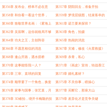
第356章 发布会、榜单不必在意
第357章 阴阳回去，准备开拍
第358章 和你看一看这个世界，
第359章 梦境层级图，结束客串的
《盗梦空间》
几人
第360章 致敬世界名画：《雾海上
第361章 诺兰要来探班？
的旅人》
第362章 吴宸啊，这你就格局不够
第363章 角色，拍摄
了；顾问
第364章 功夫之王，主创阵容
第365章 热闹的消息
第366章 不愿意相信的消息
第367章 灾难，修改《火星救援》
的一段发言
第368章 逢山开路，遇水搭桥
第369章 杀青，私心
第370章 这事能怪我一人？
第371章 《画皮》宣传，转战香江
第372章 三审、直球的回复
第373章 婚礼素材？
第374章 顺带要了一个角色，换套
第375章 不关你事，瞎操心
性感的
第376章 家事与国事；张艺某，月
第377章 买断它，那座大山
薪2万！
第378章 3D难拍，绕开卡梅隆的技
第379章 差异化才是竞争关键
术封锁