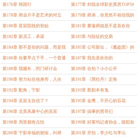
层楼
第176章 韩国行
第177章 剑指全球影史票房TOP50
第178章 商业片不是艺术的对立
第179章 师弟，你竟然不相信我的
面，人才是！
眼光
第180章 星宸院线的初始
第181章 董璇师姐是不是喜欢你
啊？
第182章 新员工，承诺
第183章 与陆征的交易
第184章 那不是你的问题，而是我
第185章 公司新址，《魔盗团》的
的问题
长尾收益
第186章 你要早点下手，一个普通
第187章 我先喜欢你的
的傍晚
第188章 我腿长，闭门研讨会
第189章 合拍？小小公开
第190章 努力站在他身旁，入伙
第191章 《黑牡丹》定角
第192章 配角，宁影
第193章 那剧本有鬼
第194章 吴宸太自信了？
第195章 金鹰，不开心的百花
第196章 北美风暴中心的吴宸
第197章 搞事的黑哥们
第198章 局里都有点怕
第199章 好莱坞记者协会，路阳加
盟
第200章 宁影幸福的烦恼，叫师
第201章 开拍，李少红与李沁