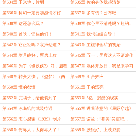
第534章 玉米地，片酬
第535章 你的身体我很清楚
第536章 科幻一定要加感情才好
第537章 多有钱？公布吧...
看？
第538章 这还怎么玩？
第539章 你心里不清楚吗？短约...
第540章 首映，记住他们！
第541章 我想自编自导！
第542章 它正经吗？哀声怨道？
第543章 主旋律金矿的初始
第544章 岁月静好，票房上攻
第545章 五一，吴宸这人不谙炒作
之道...
第546章 为了《钢铁侠2》好，启程
第547章 媒体开放日，我是来学习
的
第548章 转变太快，《盗梦》（两
第549章 组合效应
更，今天心态异常暴躁，感觉太差
第550章 懂的都懂
第551章 干的漂亮
了）
第552章 完犊子，给他装到了
第553章 5亿，残酷的现实
第554章 冰岛给的武装待遇
第555章 透着诗意的《星际穿越》
第556章 衷心感谢《1939》制片
第557章 诺兰：“赞美”吴宸吧...
方、刘伊菲杀疯了
第558章 侮辱人，太侮辱人了！
第559章 腰很好、上映威胁