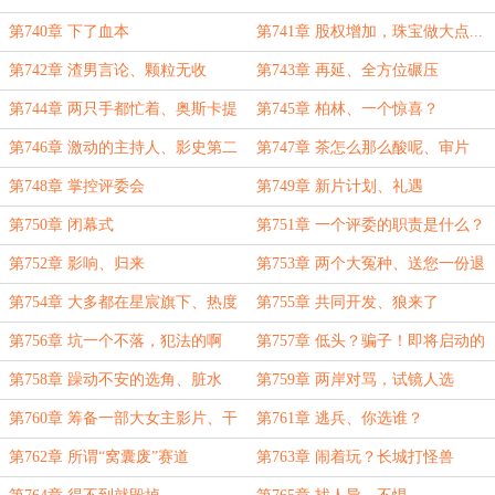
第740章 下了血本
第741章 股权增加，珠宝做大点...
第742章 渣男言论、颗粒无收
第743章 再延、全方位碾压
第744章 两只手都忙着、奥斯卡提
第745章 柏林、一个惊喜？
名
第746章 激动的主持人、影史第二
第747章 茶怎么那么酸呢、审片
第748章 掌控评委会
第749章 新片计划、礼遇
第750章 闭幕式
第751章 一个评委的职责是什么？
第752章 影响、归来
第753章 两个大冤种、送您一份退
休礼物
第754章 大多都在星宸旗下、热度
第755章 共同开发、狼来了
不高的奥斯卡
第756章 坑一个不落，犯法的啊
第757章 低头？骗子！即将启动的
新片
第758章 躁动不安的选角、脏水
第759章 两岸对骂，试镜人选
第760章 筹备一部大女主影片、干
第761章 逃兵、你选谁？
翻它
第762章 所谓“窝囊废”赛道
第763章 闹着玩？长城打怪兽