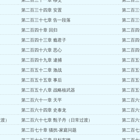
第二百三十一章 移交
第二百三
第二百三十四章 安置
第二百三
第二百三十七章 告一段落
第二百三
第二百四十章 回归
第二百四
第二百四十三章 瘾君子
第二百四
第二百四十六章 恶心
第二百四
第二百四十九章 逮捕
第二百五
第二百五十二章 激战
第二百五
第二百五十五章 事后
第二百五
第二百五十八章 战略核武器
第二百五
第二百六十一章 天平
第二百六
第二百六十四章 史泰龙
第二百六
过渡）
第二百六十七章 甄子丹（日常过渡）
第二百六
第二百七十章 骚扰-家庭问题
第二百七