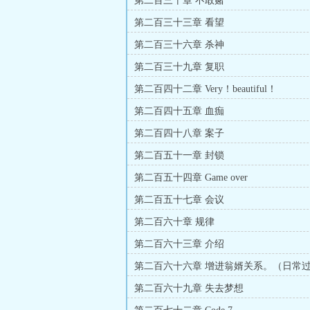
第二百三十章 不敢赌
第二百三十三章 看望
第二百三十六章 杀神
第二百三十九章 复职
第二百四十二章 Very！beautiful！
第二百四十五章 血痂
第二百四十八章 案子
第二百五十一章 封锁
第二百五十四章 Game over
第二百五十七章 会议
第二百六十章 规律
第二百六十三章 介绍
第二百六十六章 增进翁婿关系。（日常
第二百六十九章 失去梦想