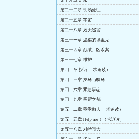
第十九章 舒服
第二十二章 现场处理
第二十五章 车窗
第二十八章 屠夫巡警
第三十一章 温柔的埃里克
第三十四章 战绩、凶杀案
第三十七章 维护
第四十章 投诉 （求追读）
第四十三章 罗马与骡马
第四十六章 紧急事态
第四十九章 黑帮之都
第五十二章 乖乖做人 （求追读）
第五十五章 Help me！（求追读）
第五十八章 对峙闹大