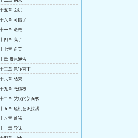
十二章 到家
十五章 面试
十八章 可惜了
十一章 送走
十四章 疯了
十七章 逆天
十章 紧急通告
十三章 急转直下
十六章 结束
十九章 橄榄枝
十二章 艾妮的新面貌
十五章 危机意识拉满
十八章 善缘
十一章 异味