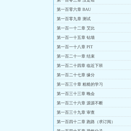
第一百零三章 没走错
第一百零六章 BAU
第一百零九章 测试
第一百一十二章 艾比
第一百一十五章 钻墙
第一百一十八章 PIT
第一百二十一章 结束
第一百二十四章 临近下班
第一百二十七章 缘分
第一百三十章 粗糙的学习
第一百三十三章 晚会
第一百三十六章 源源不断
第一百三十九章 审查
第一百四十二章 跑路（求订阅）