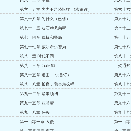
第六十二章 审查
第六十三
第六十五章 火力不足恐惧症 （求追读）
第六十六
第六十八章 为什么（已修）
第六十九
第七十一章 灰石巷兄弟帮
第七十二
第七十四章 选择和警局
第七十五
第七十七章 威尔希尔警局
第七十八
第八十章 时代不同
第八十一
第八十三章 Code 99
上架通知
第八十五章 追击 （求首订）
第八十六
第八十八章 长官，我会怎么样
第八十九
第九十二章 诸事顺利
第九十三
第九十五章 灰熊帮
第九十六
第九十八章 任务
第九十九
第一百零一章 入侵
第一百零