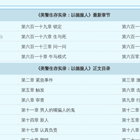
《美警生存实录：以德服人》最新章节
第六百一十九章 锁定
第六百一十
阅）
第六百一十六章 生与死
第六百一
第六百一十三章 问一问
第六百一
第六百一十章 牛马模式
第六百零
《美警生存实录：以德服人》正文目录
第二章 紧急事件
第三章 
第五章 触发
第六章 
第八章 审查
第九章 
第十一章 男人的嘴骗人的鬼
第十二章
第十四章 新人
第十五章
第十七章 认真负责
第十八章