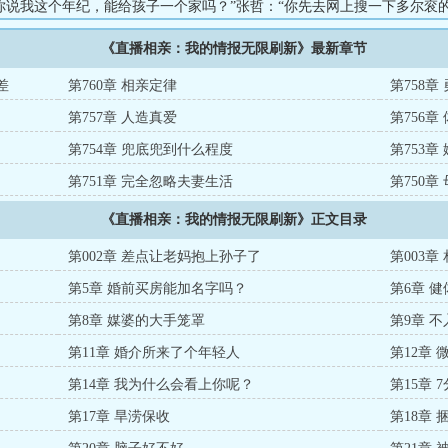
你说我这个年纪，能给孩子一个家吗？”张哲：“你先去网上搜一下多尔衮
网友：“张哥，我是江浙沪独生女，从小到大追我的男生很多，但是我比较
《直播相亲：我的情报无限刷新》最新章节
爱，现在家里催婚了，想问问直播间有没有对我这款感兴趣的？头像就是本
了，都给直播间的哥们儿钓成翘嘴了，来来来，你把摄像头开开，先跟我模
差
第760章 相亲定律
第758章
张哲原本只是想摆脱现实里媒婆的束缚，所以选择了在网上找对象，没想到
第757章 人造真爱
第756章
。新人新书求收藏...
第754章 兜底兜到什么程度
第753
第751章 完全忽略夫妻生活
第750章
《直播相亲：我的情报无限刷新》正文目录
第002章 差点让老妈抱上孙子了
第003章
第5章 婚前买房能加名字吗？
第6章 
第8章 媒婆的大手笼罩
第9章 
第11章 婚介所来了个年轻人
第12章
第14章 我为什么会看上你呢？
第15章
第17章 旱涝保收
第18章