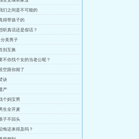
章 独生女继承家业
章 我们之间是不可能的
 真得带孩子的
章 想听真话还是假话？
 1分美男子
 性别互换
章 要不你找个女的当老公呢？
 没空跟你闹了
 焚诀
 遗产
 找个妈宝男
 男生全开麦
 浪子不回头
章 后悔还来得及吗？