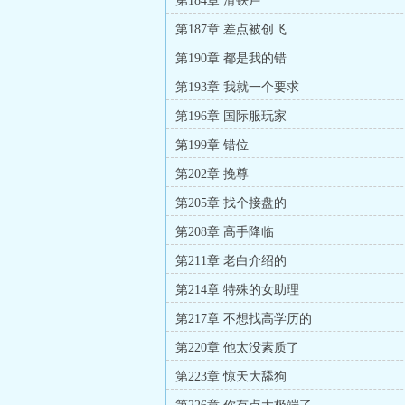
第184章 滑铁卢
第187章 差点被创飞
第190章 都是我的错
第193章 我就一个要求
第196章 国际服玩家
第199章 错位
第202章 挽尊
第205章 找个接盘的
第208章 高手降临
第211章 老白介绍的
第214章 特殊的女助理
第217章 不想找高学历的
第220章 他太没素质了
第223章 惊天大舔狗