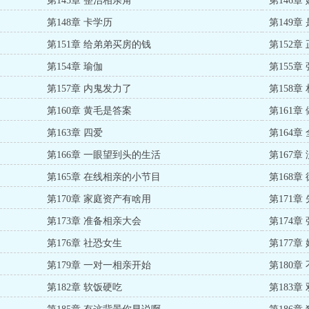
第145章 整治相亲角
第146
第148章 卡学历
第149章
第151章 给弟弟买房的钱
第152章
第154章 瑜伽
第155
第157章 内鬼发力了
第158章
第160章 黄毛是答案
第161章
第163章 四爱
第164
第166章 一眼望到头的生活
第167章
第165章 在线相亲的小节目
第168
第170章 家庭资产有啥用
第171
第173章 准备相亲大会
第174章
第176章 社恐女生
第177
第179章 一对一相亲开始
第180
第182章 软饭硬吃
第183章