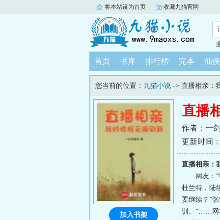
将本站设为首页
收藏九猫官网
首页
书库
排行榜
完本
仙侠
您当前的位置：
九猫小说
-> 直播相亲
直播
作者：一
更新时间：202
直播相亲：
网友：
杜兰特，陆
要继续？”
训。”……
加入书架