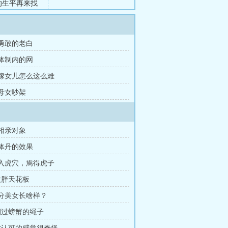
的生平再来找
洁身自好，一
人。”张
拟相亲一
 勇敢的老白
事情慢慢走向
 体制内的网
章 嫁女儿怎么这么难
 母女吵架
 相亲对象
健体丹的效果
不入虎穴，焉得虎子
 微胖天花板
 7分美女长啥样？
 捆过螃蟹的绳子