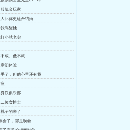
 她跟别的女生完全不一样
 国服氪金玩家
 没人比你更适合结婚
 帮我骂醒她
 我打小就老实
 高不成、低不就
 相亲初体验
 分手了，但他心里还有我
讲座
 单身汉俱乐部
 第二位女博士
 摘桃子的来了
章 误会了，都是误会