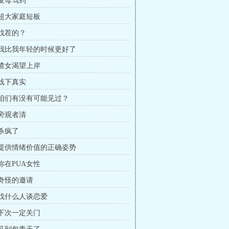
 夏母驾到
 超大家庭短板
 找茬的？
章 我比我年轻的时候更好了
 渣女渴望上岸
 线下真实
章 咱们有没有可能见过？
 旁观者清
 杀疯了
章 提供情绪价值的正确姿势
 你在PUA女性
 奇怪的邀请
章 找什么人谈恋爱
 下次一定关门