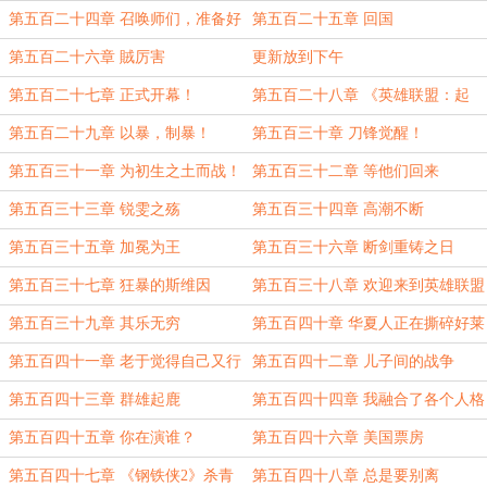
第五百二十四章 召唤师们，准备好
第五百二十五章 回国
了吗？
第五百二十六章 賊厉害
更新放到下午
第五百二十七章 正式开幕！
第五百二十八章 《英雄联盟：起
源》首映
第五百二十九章 以暴，制暴！
第五百三十章 刀锋觉醒！
第五百三十一章 为初生之土而战！
第五百三十二章 等他们回来
第五百三十三章 锐雯之殇
第五百三十四章 高潮不断
第五百三十五章 加冕为王
第五百三十六章 断剑重铸之日
第五百三十七章 狂暴的斯维因
第五百三十八章 欢迎来到英雄联盟
（剧本完）
第五百三十九章 其乐无穷
第五百四十章 华夏人正在撕碎好莱
坞
第五百四十一章 老于觉得自己又行
第五百四十二章 儿子间的战争
了
第五百四十三章 群雄起鹿
第五百四十四章 我融合了各个人格
第五百四十五章 你在演谁？
第五百四十六章 美国票房
第五百四十七章 《钢铁侠2》杀青
第五百四十八章 总是要别离