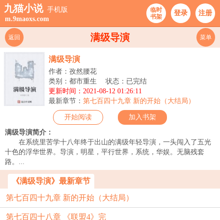
九猫小说
手机版
临时
登录
注册
书架
m.9maoxs.com
满级导演
返回
菜单
满级导演
作者：孜然腰花
类别：都市重生
状态：已完结
更新时间：2021-08-12 01:26:11
最新章节：
第七百四十九章 新的开始（大结局）
开始阅读
加入书架
满级导演简介：
在系统里苦学十八年终于出山的满级年轻导演，一头闯入了五光
十色的浮华世界。导演，明星，平行世界，系统，华娱。无脑残套
路。...
《满级导演》最新章节
第七百四十九章 新的开始（大结局）
第七百四十八章 《联盟4》完