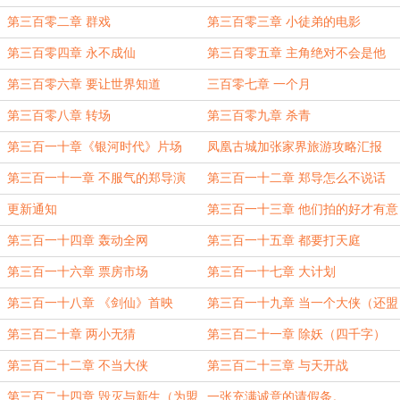
第三百零二章 群戏
第三百零三章 小徒弟的电影
第三百零四章 永不成仙
第三百零五章 主角绝对不会是他
第三百零六章 要让世界知道
三百零七章 一个月
第三百零八章 转场
第三百零九章 杀青
第三百一十章《银河时代》片场
凤凰古城加张家界旅游攻略汇报
第三百一十一章 不服气的郑导演
第三百一十二章 郑导怎么不说话
更新通知
第三百一十三章 他们拍的好才有意
思
第三百一十四章 轰动全网
第三百一十五章 都要打天庭
第三百一十六章 票房市场
第三百一十七章 大计划
第三百一十八章 《剑仙》首映
第三百一十九章 当一个大侠（还盟
主姑苏幕哲加更）
第三百二十章 两小无猜
第三百二十一章 除妖（四千字）
第三百二十二章 不当大侠
第三百二十三章 与天开战
第三百二十四章 毁灭与新生（为盟
一张充满诚意的请假条。