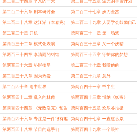
第二百二十四章 平凡的一天
第二百二十五章 尘光的宇宙计划
第二百二十六章 剧本研讨会
第二百二十七章 妖刀金杰
第二百二十八章 这江湖（本卷完）
第二百二十九章 人要学会鼓励自己
第二百三十章 开机
第两百三十一章 第一场戏
第两百三十二章 模式化表演
第两百三十三章 又一个妖精
第两百三十四章 李清雨的纠结
第两百三十五章 守护你的梦想
第两百三十六章 垫脚摘星
第二百三十七章 我听他的
第二百三十八章 因为热爱
第二百三十九章 意外
第二百四十章 雨中世界
第两百四十一章 书半生
第两百四十二章 乱入的林倦
第两百四十三章 博纳《妖帝》
第两百四十四章 《无敌浩克》预告
第两百四十五章 欢乐谷拍摄
第两百四十六章 专注是一件很有趣
第两百四十七章 一直这么累
的事情
第两百四十八章 节目的选手们
第两百四十九章 一个眼神