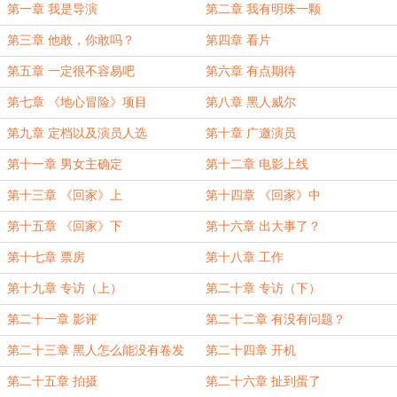
第一章 我是导演
第二章 我有明珠一颗
第三章 他敢，你敢吗？
第四章 看片
第五章 一定很不容易吧
第六章 有点期待
第七章 《地心冒险》项目
第八章 黑人威尔
第九章 定档以及演员人选
第十章 广邀演员
第十一章 男女主确定
第十二章 电影上线
第十三章 《回家》上
第十四章 《回家》中
第十五章 《回家》下
第十六章 出大事了？
第十七章 票房
第十八章 工作
第十九章 专访（上）
第二十章 专访（下）
第二十一章 影评
第二十二章 有没有问题？
第二十三章 黑人怎么能没有卷发
第二十四章 开机
第二十五章 拍摄
第二十六章 扯到蛋了