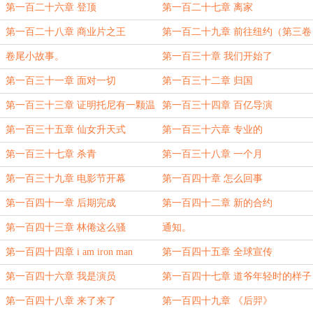
第一百二十六章 登顶
第一百二十七章 离家
第一百二十八章 商业片之王
第一百二十九章 前往纽约（第三卷
完）
卷尾小故事。
第一百三十章 我们开始了
第一百三十一章 面对一切
第一百三十二章 归国
第一百三十三章 证明托尼有一颗温
第一百三十四章 百亿导演
暖的心
第一百三十五章 仙女升天式
第一百三十六章 专业的
第一百三十七章 杀青
第一百三十八章 一个月
第一百三十九章 电影节开幕
第一百四十章 怎么回事
第一百四十一章 后期完成
第一百四十二章 新的合约
第一百四十三章 林倦这么骚
通知。
第一百四十四章 i am iron man
第一百四十五章 全球宣传
第一百四十六章 我是演员
第一百四十七章 道爷年轻时的样子
第一百四十八章 来了来了
第一百四十九章 《后羿》