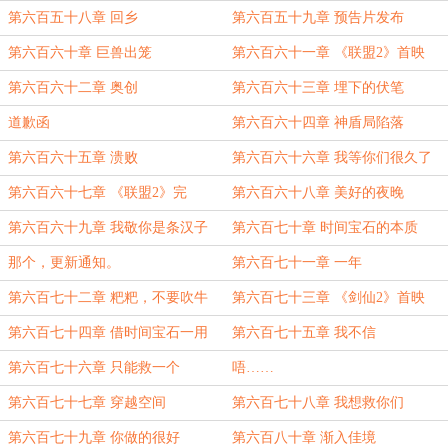
第六百五十八章 回乡
第六百五十九章 预告片发布
第六百六十章 巨兽出笼
第六百六十一章 《联盟2》首映
第六百六十二章 奥创
第六百六十三章 埋下的伏笔
道歉函
第六百六十四章 神盾局陷落
第六百六十五章 溃败
第六百六十六章 我等你们很久了
第六百六十七章 《联盟2》完
第六百六十八章 美好的夜晚
第六百六十九章 我敬你是条汉子
第六百七十章 时间宝石的本质
那个，更新通知。
第六百七十一章 一年
第六百七十二章 粑粑，不要吹牛
第六百七十三章 《剑仙2》首映
第六百七十四章 借时间宝石一用
第六百七十五章 我不信
第六百七十六章 只能救一个
唔……
第六百七十七章 穿越空间
第六百七十八章 我想救你们
第六百七十九章 你做的很好
第六百八十章 渐入佳境