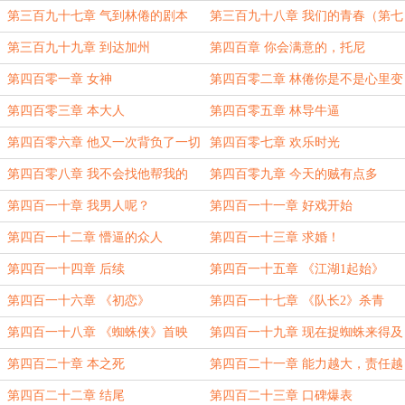
第三百九十七章 气到林倦的剧本
第三百九十八章 我们的青春（第七
卷完）
第三百九十九章 到达加州
第四百章 你会满意的，托尼
第四百零一章 女神
第四百零二章 林倦你是不是心里变
态啊
第四百零三章 本大人
第四百零五章 林导牛逼
第四百零六章 他又一次背负了一切
第四百零七章 欢乐时光
第四百零八章 我不会找他帮我的
第四百零九章 今天的贼有点多
第四百一十章 我男人呢？
第四百一十一章 好戏开始
第四百一十二章 懵逼的众人
第四百一十三章 求婚！
第四百一十四章 后续
第四百一十五章 《江湖1起始》
第四百一十六章 《初恋》
第四百一十七章 《队长2》杀青
第四百一十八章 《蜘蛛侠》首映
第四百一十九章 现在捉蜘蛛来得及
吗？
第四百二十章 本之死
第四百二十一章 能力越大，责任越
大
第四百二十二章 结尾
第四百二十三章 口碑爆表