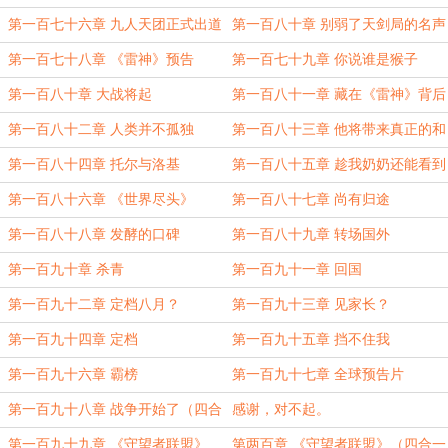
第一百七十六章 九人天团正式出道
第一百八十章 别弱了天剑局的名声
第一百七十八章 《雷神》预告
第一百七十九章 你说谁是猴子
第一百八十章 大战将起
第一百八十一章 藏在《雷神》背后
的庞然大物
第一百八十二章 人类并不孤独
第一百八十三章 他将带来真正的和
平
第一百八十四章 托尔与洛基
第一百八十五章 趁我奶奶还能看到
第一百八十六章 《世界尽头》
第一百八十七章 尚有归途
第一百八十八章 发酵的口碑
第一百八十九章 转场国外
第一百九十章 杀青
第一百九十一章 回国
第一百九十二章 定档八月？
第一百九十三章 见家长？
第一百九十四章 定档
第一百九十五章 挡不住我
第一百九十六章 霸榜
第一百九十七章 全球预告片
第一百九十八章 战争开始了（四合
感谢，对不起。
一）
第一百九十九章 《守望者联盟》
第两百章 《守望者联盟》（四合一