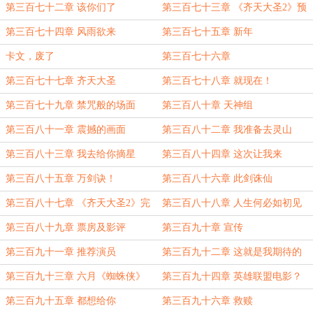
人士的礼物）
第三百七十二章 该你们了
第三百七十三章 《齐天大圣2》预
告
第三百七十四章 风雨欲来
第三百七十五章 新年
卡文，废了
第三百七十六章
第三百七十七章 齐天大圣
第三百七十八章 就现在！
第三百七十九章 禁咒般的场面
第三百八十章 天神组
第三百八十一章 震撼的画面
第三百八十二章 我准备去灵山
第三百八十三章 我去给你摘星
第三百八十四章 这次让我来
第三百八十五章 万剑诀！
第三百八十六章 此剑诛仙
第三百八十七章 《齐天大圣2》完
第三百八十八章 人生何必如初见
第三百八十九章 票房及影评
第三百九十章 宣传
第三百九十一章 推荐演员
第三百九十二章 这就是我期待的
第三百九十三章 六月《蜘蛛侠》
第三百九十四章 英雄联盟电影？
第三百九十五章 都想给你
第三百九十六章 救赎