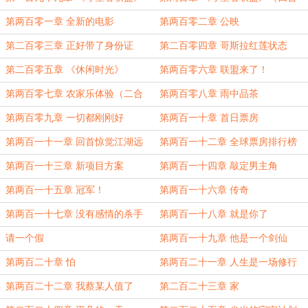
（万字大章）
完）
第两百零一章 全新的电影
第两百零二章 公映
第二百零三章 正好带了身份证
第二百零四章 哥斯拉红莲状态
第二百零五章 《休闲时光》
第两百零六章 联盟来了！
第两百零七章 农家乐体验（二合
第两百零八章 雨中品茶
一）
第两百零九章 一切都刚刚好
第两百一十章 首日票房
第两百一十一章 回首惊觉江湖远
第两百一十二章 全球票房排行榜
第两百一十三章 新项目方案
第两百一十四章 敲定男主角
第两百一十五章 冠军！
第两百一十六章 传奇
第两百一十七章 没有感情的杀手
第两百一十八章 就是你了
请一个假
第两百一十九章 他是一个剑仙
第两百二十章 怕
第两百二十一章 人生是一场修行
第两百二十二章 我蔡某人值了
第二百二十三章 家