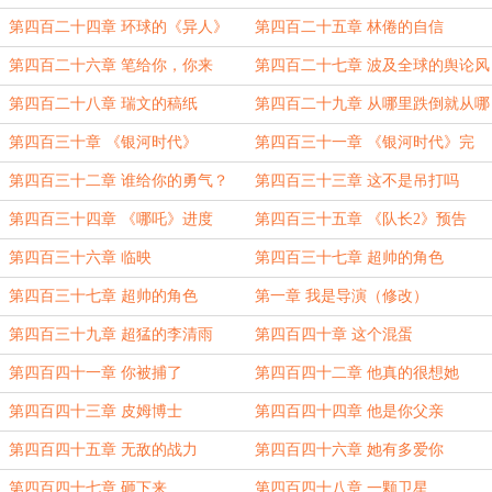
第四百二十四章 环球的《异人》
第四百二十五章 林倦的自信
第四百二十六章 笔给你，你来
第四百二十七章 波及全球的舆论风
波
第四百二十八章 瑞文的稿纸
第四百二十九章 从哪里跌倒就从哪
里爬起！
第四百三十章 《银河时代》
第四百三十一章 《银河时代》完
第四百三十二章 谁给你的勇气？
第四百三十三章 这不是吊打吗
第四百三十四章 《哪吒》进度
第四百三十五章 《队长2》预告
第四百三十六章 临映
第四百三十七章 超帅的角色
第四百三十七章 超帅的角色
第一章 我是导演（修改）
第四百三十九章 超猛的李清雨
第四百四十章 这个混蛋
第四百四十一章 你被捕了
第四百四十二章 他真的很想她
第四百四十三章 皮姆博士
第四百四十四章 他是你父亲
第四百四十五章 无敌的战力
第四百四十六章 她有多爱你
第四百四十七章 砸下来
第四百四十八章 一颗卫星