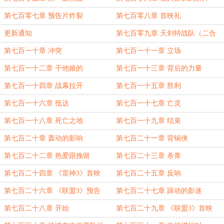
第七百零七章 预告片炸裂
第七百零八章 首映礼
更新通知
第七百零九章 天剑特战队（二合
一）
第七百一十章 冲突
第七百一十一章 立场
第七百一十二章 干他娘的
第七百一十三章 背后的力量
第七百一十四章 战幕拉开
第七百一十五章 胜利
第七百一十六章 抵达
第七百一十七章 亡灵
第七百一十八章 死亡之地
第七百一十九章 结束
第七百二十章 轰动的影响
第七百二十一章 背锅侠
第七百二十二章 热爱跟挽留
第七百二十三章 杀青
第七百二十四章 《雷神3》首映
第七百二十五章 反响
第七百二十六章 《联盟3》预告
第七百二十七章 躁动的影迷
第七百二十八章 开始
第七百二十九章 《联盟3》首映