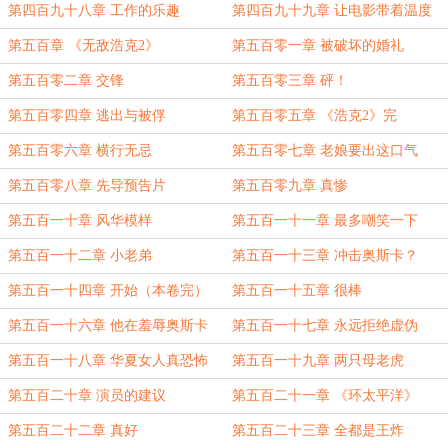
第四百九十八章 工作的乐趣
第四百九十九章 让电影带着温度
第五百章 《无敌浩克2》
第五百零一章 被破坏的婚礼
第五百零二章 交锋
第五百零三章 砰！
第五百零四章 逃出与被俘
第五百零五章 《浩克2》完
第五百零六章 横行无忌
第五百零七章 老娘要出这口气
第五百零八章 先导预告片
第五百零九章 真惨
第五百一十章 风华模样
第五百一十一章 最多嘲笑一下
第五百一十二章 小老弟
第五百一十三章 冲击奥斯卡？
第五百一十四章 开始（本卷完）
第五百一十五章 很棒
第五百一十六章 他在羞辱奥斯卡
第五百一十七章 永远拒绝虚伪
第五百一十八章 华夏女人真恐怖
第五百一十九章 两只母老虎
第五百二十章 演员的建议
第五百二十一章 《环太平洋》
第五百二十二章 真好
第五百二十三章 全都是王炸