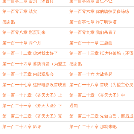
第一百零二章 告别（求首订）
第一百零四章 当仁不让
第一百零五章 踏实
第一百零六章 你的吻技要多练练
感谢贴
第一百零七章 炸了明珠塔
第一百零八章 彩蛋到来
第一百零九章 我们杀青了
第一百一十章 两个月
第一百一十一章 主题曲
第一百一十二章 你对我太好了
第一百一十三章 抵达好莱坞（还盟
主心灵中的期盼加更）
第一百一十四章 蓄势待发（为盟主
感谢贴
心灵中的期盼加更）
第一百一十五章 内部观影会
第一百一十六 大战将起
第一百一十七章 这部电影没首映直
第一百一十八章 首映（为盟主心灵
接发（为盟主心灵中的期盼加更）
中的期盼加更）
第一百一十九章 《齐天大圣》上
第一百二十章 《齐天大圣》中
第一百二十一章 《齐天大圣》下
通知
第一百二十二章 《齐天大圣》完
第一百二十三章 先做自己，而后成
圣
第一百二十四章 影评
第一百二十五章 那就来吧