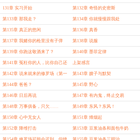
131章 实习开始
第132章 奇怪的史密斯
第133章 那我走？
第134章 你就慢慢跟我处
第135章 真正的悠闲
第136章 真香
第137章 我赌你的枪里没有子弹
第138章 说服
第139章 你跑这敬酒来了？
第140章 墨菲定律
第141章 冤枉你的人，比你自己还
上架感言
知道你有多冤枉
第142章 说来就来的修罗场（第一
第143章 嫂子与默契
更）
第144章 爸爸？
第145章 野心
第146章 日后再说
第147章 有内鬼，终止交易
第148章 万事俱备，只欠……
第149章 东风？东风！
第150章 心中无女人
第151章 烽烟起
第152章 降维打击
第153章 豆浆油条和面包牛奶
第154章 修罗场可能会迟到，但绝
第155章 豆浆油条三明治