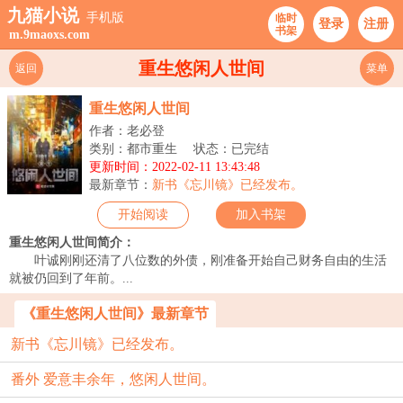
九猫小说
手机版
临时
登录
注册
书架
m.9maoxs.com
重生悠闲人世间
返回
菜单
重生悠闲人世间
作者：老必登
类别：都市重生
状态：已完结
更新时间：2022-02-11 13:43:48
最新章节：
新书《忘川镜》已经发布。
开始阅读
加入书架
重生悠闲人世间简介：
叶诚刚刚还清了八位数的外债，刚准备开始自己财务自由的生活
就被仍回到了年前。...
《重生悠闲人世间》最新章节
新书《忘川镜》已经发布。
番外 爱意丰余年，悠闲人世间。