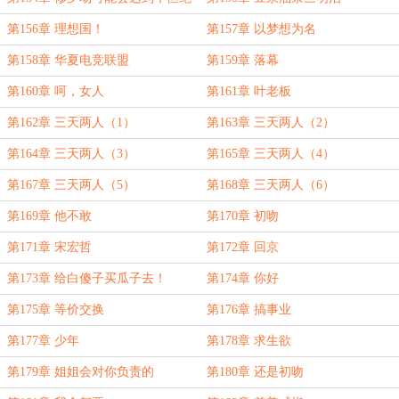
不会缺席。
第156章 理想国！
第157章 以梦想为名
第158章 华夏电竞联盟
第159章 落幕
第160章 呵，女人
第161章 叶老板
第162章 三天两人（1）
第163章 三天两人（2）
第164章 三天两人（3）
第165章 三天两人（4）
第167章 三天两人（5）
第168章 三天两人（6）
第169章 他不敢
第170章 初吻
第171章 宋宏哲
第172章 回京
第173章 给白傻子买瓜子去！
第174章 你好
第175章 等价交换
第176章 搞事业
第177章 少年
第178章 求生欲
第179章 姐姐会对你负责的
第180章 还是初吻