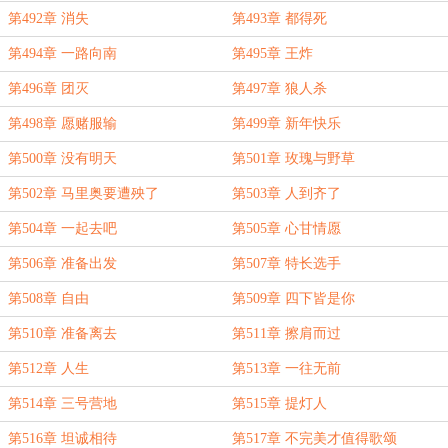
第492章 消失
第493章 都得死
第494章 一路向南
第495章 王炸
第496章 团灭
第497章 狼人杀
第498章 愿赌服输
第499章 新年快乐
第500章 没有明天
第501章 玫瑰与野草
第502章 马里奥要遭殃了
第503章 人到齐了
第504章 一起去吧
第505章 心甘情愿
第506章 准备出发
第507章 特长选手
第508章 自由
第509章 四下皆是你
第510章 准备离去
第511章 擦肩而过
第512章 人生
第513章 一往无前
第514章 三号营地
第515章 提灯人
第516章 坦诚相待
第517章 不完美才值得歌颂