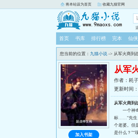
将本站设为首页
收藏九猫官网
首页
书库
排行榜
完本
仙侠
您当前的位置：
九猫小说
-> 从军火商到
从军
作者：耗
更新时间：202
从军火商到
一个神
标……“先
个老婆。但
是什么？”“
加入书架