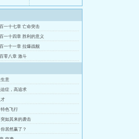
百一十七章 亡命突击
百一十四章 胜利的意义
百一十一章 拉爆战舰
百零八章 激斗
大生意
强迫症，高追求
人才
 特色飞行
 突如其来的袭击
 你居然赢了？