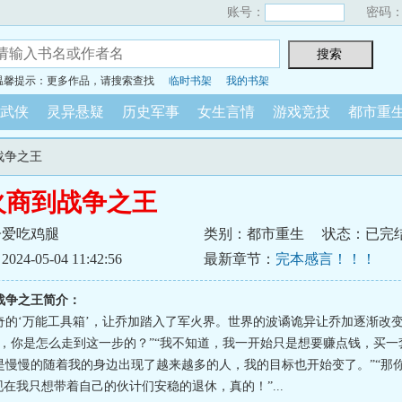
账号：
密码
温馨提示：更多作品，请搜索查找
临时书架
我的书架
武侠
灵异悬疑
历史军事
女生言情
游戏竞技
都市重
战争之王
火商到战争之王
子爱吃鸡腿
类别：都市重生
状态：已完
4-05-04 11:42:56
最新章节：
完本感言！！！
战争之王简介：
奇的‘万能工具箱’，让乔加踏入了军火界。世界的波谲诡异让乔加逐渐改
生，你是怎么走到这一步的？”“我不知道，我一开始只是想要赚点钱，买一
是慢慢的随着我的身边出现了越来越多的人，我的目标也开始变了。”“那
现在我只想带着自己的伙计们安稳的退休，真的！”...