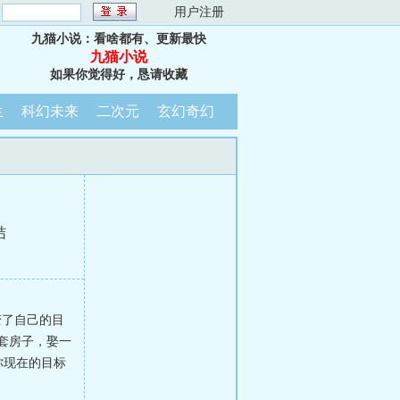
：
用户注册
九猫小说：看啥都有、更新最快
九猫小说
如果你觉得好，恳请收藏
生
科幻未来
二次元
玄幻奇幻
结
变了自己的目
套房子，娶一
你现在的目标