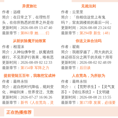
异度旅社
见诡法则
作者：远瞳
作者：云里里
简介：在日常之下，在理性尽
简介：「你相信这世上有鬼
头，在你所熟悉的世界之外是你
吗？」室友跳楼前的最后一问，
从未想象过的风景。当于生第一
更新时间：2026-08-09 13:47:40
让鹿今朝被迫卷入一场无法言说
更新时间：2026-08-08 23:24:02
次打开那扇门的时...
最新章节：
第861章 她……们
的恐怖循环。染血的...
最新章节：
第294章 新生（48）
从斩妖除魔开始致富
你这义体合法吗
作者：相濡沫
作者：翟南
简介：人神仙佛争世，妖魔诡怪
简介：我都穿越了，用大炎的义
横行。不见菩萨行善果，唯有恶
体还得百分之两千的关税？用哥
魔在人间。斩尽妖魔乾坤净，浮
更新时间：2026-08-09 02:12:33
联义体我还没医保？无线上网还
更新时间：2026-08-02 02:48:09
屠九天神鬼惊。...
最新章节：
第154章 军阵之力
tm的得交专利费...
最新章节：
后日谈
提前登陆五百年，我靠挖宝成神
人在荒岛，为所欲为
作者：最终永恒
作者：最终永恒
简介：超自然时代降临，规则变
简介：（【荒野求生】+【灵气复
化，神秘到来，世界变迁。无数
苏】+【错位系统】+【文明建
文明遗迹浮现于世，海量天材地
更新时间：2026-07-27 16:06:26
设】）一艘国际邮轮在公海遭遇
更新时间：2026-08-08 21:13:55
宝任人捡拾。激...
最新章节：
新书《人在荒岛，灵
意外，船上的六...
最新章节：
第173章 发展，必须要
气怎么复苏了？》以及515打折活
大发展！
正在热播推荐
动