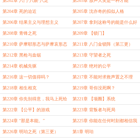
第202章 八门·八眼·八足
第203章 放声大笑是一种才能
第204章 死的迫近
第205章 沈亦奇的拟似人格
第206章 结果主义与理想主义
第207章 拿到这称号的能是什么好
人
第208章 青锋之死
第209章 【锁门】
第210章 萨摩耶形态与萨摩哀形态
第211章 八门金锁阵（第三更）
第212章 黑枪与血锯
第213章 守望者之死
第214章 机械先驱
第215章 绝对的公平
第216章 这一切值得吗？
第217章 不能对求救声置之不理
第218章 相生相克
第219章 哥你没死啊？
第220章 你先别得意，我马上死给
第221章 【项圈】系统
你看
第222章 【公平】的游戏
第223章 背叛者与死局
第224章 “那是本能。”
第225章 你能在任何时刻都相信我
吗？
第226章 明珀之死（第三更）
第1章 明珀