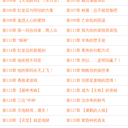
第104章 【天地财局】（求月票）
第105章 最后通牒博弈
第106章 红皇后与明珀的方案
第107章 林雅：总不能背叛吧
第108章 蛊惑人心的蜜饵
第109章 亡命轮的阳谋
第110章 第一回合结束，两人出
第111章 我为你的喜悦而喜悦
局！
第112章 “格林”
第113章 羊角的堕天使
第114章 红皇后的新规则
第115章 离奇的分配方式
第116章 他依然不同意
第117章 所以……是明珀赢了！
第118章 他的筹码在天上飞！
第119章 蜘蛛丝的操控者
第120章 勇敢者游戏
第121章 但那是废物的思维！
第122章 【最终考验】
第123章 成为【主角】的资格
第124章 三位“半神”
第125章 沈亦奇的称号
第126章 天地财局，通关！
第127章 【屠戮的人狼】
第128章 【天堂】就是地狱
第129章 黄昏种的真名