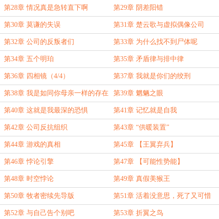
第28章 情况真是急转直下啊
第29章 阴差阳错
第30章 莫谦的失误
第31章 楚云歌与虚拟偶像公司
第32章 公司的反叛者们
第33章 为什么找不到尸体呢
第34章 五个明珀
第35章 矛盾律与排中律
第36章 四相镜（4/4）
第37章 我就是你们的绞刑
第38章 我是如同你母亲一样的存在
第39章 魍魉之眼
第40章 这就是我最深的恐惧
第41章 记忆就是自我
第42章 公司反抗组织
第43章 “供暖装置”
第44章 游戏的真相
第45章 【王翼弃兵】
第46章 悖论引擎
第47章 【可能性势能】
第48章 时空悖论
第49章 真假美猴王
第50章 牧者密续先导版
第51章 活着没意思，死了又可惜
第52章 与自己告个别吧
第53章 折翼之鸟