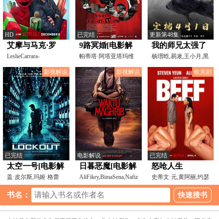
HD
已完结
更新第48集
艾摩与马克·罗
9路冥婚[电影解
我的师兄太强了
伯：快乐礼物节
LeslieCarrara-
说]
帕蒂塔·阿塔亚塔玛维
杨瑨晗,易湫,王小月,黑
Rudolph,RyanDillon,BobPflu
塔雅,杰狄.塞缇坦斯缇
兔子,李翰林,周一晴,
影视解说
影视解说
欧美剧
已完结
电影解说
已完结
太空一号[电影解
日暮恶魔[电影解
怒呛人生
说]
盖·皮尔斯,玛姬·格蕾
说]
AliFikry,BimaSena,NafizaFatiaRani
史蒂文·元,黄阿丽,约瑟
斯,彼得·斯特曼,约
夫·李,崔大卫,佩蒂
书名：