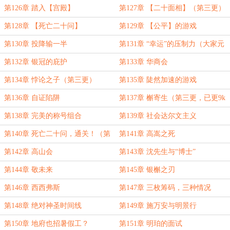
第126章 踏入【宫殿】
第127章 【二十面相】（第三更）
第128章 【死亡二十问】
第129章 【公平】的游戏
第130章 投降输一半
第131章 “幸运”的压制力（大家元
宵节快乐！）
第132章 银冠的庇护
第133章 华商会
第134章 悖论之子（第三更）
第135章 陡然加速的游戏
第136章 自证陷阱
第137章 槲寄生（第三更，已更9k
字）
第138章 完美的称号组合
第139章 社会达尔文主义
第140章 死亡二十问，通关！（第
第141章 高嵩之死
三更，万字更新！）
第142章 高山会
第143章 沈先生与“博士”
第144章 敬未来
第145章 银槲之刃
第146章 西西弗斯
第147章 三枚筹码，三种情况
第148章 绝对神圣时间线
第149章 施万安与明景行
第150章 地府也招暑假工？
第151章 明珀的面试