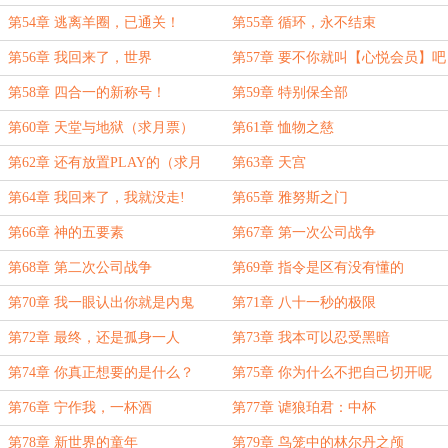
第54章 逃离羊圈，已通关！
第55章 循环，永不结束
第56章 我回来了，世界
第57章 要不你就叫【心悦会员】吧
第58章 四合一的新称号！
第59章 特别保全部
第60章 天堂与地狱（求月票）
第61章 恤物之慈
第62章 还有放置PLAY的（求月
第63章 天宫
票）
第64章 我回来了，我就没走!
第65章 雅努斯之门
第66章 神的五要素
第67章 第一次公司战争
第68章 第二次公司战争
第69章 指令是区有没有懂的
第70章 我一眼认出你就是内鬼
第71章 八十一秒的极限
第72章 最终，还是孤身一人
第73章 我本可以忍受黑暗
第74章 你真正想要的是什么？
第75章 你为什么不把自己切开呢
第76章 宁作我，一杯酒
第77章 谑狼珀君：中杯
第78章 新世界的童年
第79章 鸟笼中的林尔丹之颅