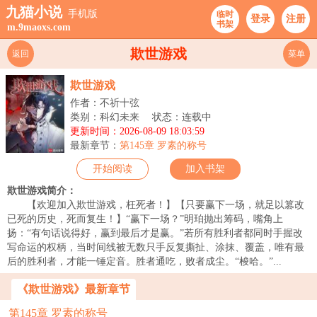
九猫小说
手机版
临时
登录
注册
书架
m.9maoxs.com
欺世游戏
返回
菜单
欺世游戏
作者：不祈十弦
类别：科幻未来
状态：连载中
更新时间：2026-08-09 18:03:59
最新章节：
第145章 罗素的称号
开始阅读
加入书架
欺世游戏简介：
【欢迎加入欺世游戏，枉死者！】【只要赢下一场，就足以篡改
已死的历史，死而复生！】“赢下一场？”明珀抛出筹码，嘴角上
扬：“有句话说得好，赢到最后才是赢。”若所有胜利者都同时手握改
写命运的权柄，当时间线被无数只手反复撕扯、涂抹、覆盖，唯有最
后的胜利者，才能一锤定音。胜者通吃，败者成尘。“梭哈。”...
《欺世游戏》最新章节
第145章 罗素的称号