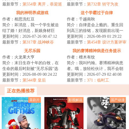
给我点时间，那就...
最新章节：
第554章 离开，恭迎巡
自己，走上了不...
最新章节：
第732章 转守为攻
察使
我的神明养成游戏
这个学霸过于自律
作者：相思洗红豆
作者：千越南秋
简介：坏消息，我一个学生被迫
简介：自律是会上瘾的。重生回
结了婚！好消息，新娘身材巨
到高三的徐铭，发现眼前出现一
好！坏消息，我老婆不允许我去
更新时间：2026-07-26 00:47:12
个职业面板，身为学生他获得了
更新时间：2026-08-09 01:29:22
夜店酒吧KTV！好...
最新章节：
第317章 战神峡谷
【绝对自律】天...
最新章节：
第454章 设计方案评审
通过，新一代载人飞船
无尽乐园
我的赛博精神病是任务提示
作者：火龙果大亨
作者：檀木有纹
简介：末日生存十年的白牧，在
简介：我叫约翰。赛博精神病患
生命的最后时刻被“无尽乐园”选
者。哦，放轻松伙计，我不会朝
中，成为一名玩家。荒岛求生，
更新时间：2026-08-09 00:24:22
你开枪……大概。我能看见很多
更新时间：2026-07-29 02:40:08
丧尸危机，收...
最新章节：
第544章 皇后
奇怪的提示，它...
最新章节：
371：临时工
正在热播推荐
喜剧片
影视解说
国产动漫