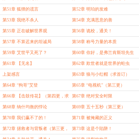
第51章 狐狸的谎言
第52章 明珀的发难
第53章 我绝不杀人
第54章 充满恶意的善
第55章 正在破解世界观
第56章 诡校，通关！
第57章 不算迟来的坦诚局
第58章 称号力量的本质
第59章 艾世平又死了？
第60章 你好，是弗兰肯斯坦先生
吗？
第61章 【无名】
第62章 欺世者就是世界的蛀虫
上架感言
第63章 狼与小红帽（求首订）
第64章 “狗哥”艾登
第65章 “电视机”（第三更）
第66章 【击鼓传花】（第四更，求
第67章 绝对安全时限
首订求月票！）
第68章 纳什均衡的悖论
第69章 五十五秒（第三更）
第70章 我们赢不了的！
第71章 被掩藏的正义
第72章 拯救者与背叛者（第三更，
第73章 这是个陷阱！