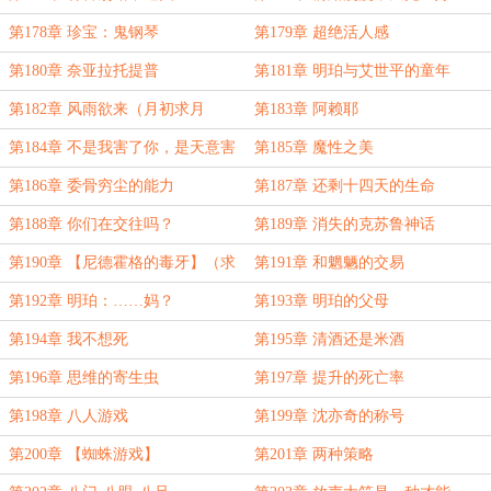
第178章 珍宝：鬼钢琴
第179章 超绝活人感
第180章 奈亚拉托提普
第181章 明珀与艾世平的童年
第182章 风雨欲来（月初求月
第183章 阿赖耶
票！）
第184章 不是我害了你，是天意害
第185章 魔性之美
了你啊
第186章 委骨穷尘的能力
第187章 还剩十四天的生命
第188章 你们在交往吗？
第189章 消失的克苏鲁神话
第190章 【尼德霍格的毒牙】（求
第191章 和魍魉的交易
月票）
第192章 明珀：……妈？
第193章 明珀的父母
第194章 我不想死
第195章 清酒还是米酒
第196章 思维的寄生虫
第197章 提升的死亡率
第198章 八人游戏
第199章 沈亦奇的称号
第200章 【蜘蛛游戏】
第201章 两种策略