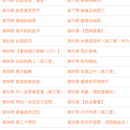
求月票！）
第74章 击鼓传花，通关！
第75章 碎裂的称号
第76章 欺世者艾世平
第77章 被修正的死亡
第78章 最初的相遇
第79章 狐狸与侦探
第80章 看不到的血字
第81章 【恐怖直播】
第82章 自我惩罚
第83章 水镜度假村（第三更，求月
票）
第84章 【紧张感口香糖（2/5）】
第85章 死亡新闻
第86章 失踪的两人（第三更）
第87章 蛇与蠕虫
第88章 暴力破解
第89章 女厕之中（第三更）
第90章 窒息的布娃娃
第91章 爆浆的手指饼干
第92章 问：这里谁是鬼（第三更）
第93章 布豪，我的直播间！
第94章 明珀：你没完了是吧
第95章 【快去看看】
第96章 被修改的记忆
第97章 2018号房（第三更）
第98章 第三个明珀
第99章 非但不投降，还胆敢反抗！