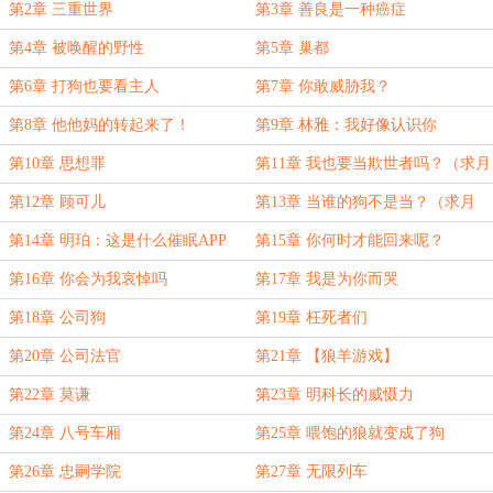
第2章 三重世界
第3章 善良是一种癌症
第4章 被唤醒的野性
第5章 巢都
第6章 打狗也要看主人
第7章 你敢威胁我？
第8章 他他妈的转起来了！
第9章 林雅：我好像认识你
第10章 思想罪
第11章 我也要当欺世者吗？（求月
票）
第12章 顾可儿
第13章 当谁的狗不是当？（求月
票）
第14章 明珀：这是什么催眠APP
第15章 你何时才能回来呢？
第16章 你会为我哀悼吗
第17章 我是为你而哭
第18章 公司狗
第19章 枉死者们
第20章 公司法官
第21章 【狼羊游戏】
第22章 莫谦
第23章 明科长的威慑力
第24章 八号车厢
第25章 喂饱的狼就变成了狗
第26章 忠嗣学院
第27章 无限列车