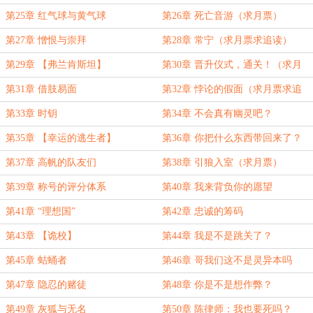
第25章 红气球与黄气球
第26章 死亡音游（求月票）
第27章 憎恨与崇拜
第28章 常宁（求月票求追读）
第29章 【弗兰肯斯坦】
第30章 晋升仪式，通关！（求月
票）
第31章 借肢易面
第32章 悖论的假面（求月票求追
读）
第33章 时钥
第34章 不会真有幽灵吧？
第35章 【幸运的逃生者】
第36章 你把什么东西带回来了？
第37章 高帆的队友们
第38章 引狼入室（求月票）
第39章 称号的评分体系
第40章 我来背负你的愿望
第41章 “理想国”
第42章 忠诚的筹码
第43章 【诡校】
第44章 我是不是跳关了？
第45章 蛄蛹者
第46章 哥我们这不是灵异本吗
第47章 隐忍的赌徒
第48章 你是不是想作弊？
第49章 灰狐与无名
第50章 陈律师：我也要死吗？