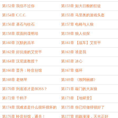
第152章 我信不过你
第153章 如大日般的狂徒
第154章 C.C.C.
第155章 马里奥的游戏头盔
第156章 基石与柱石
第157章 电椅与人狼
第158章 双面间谍明珀
第159章 狼人侦探
第160章 沉默的羔羊
第161章 【战车】艾世平
第162章 好抗揍的艾世平
第163章 谁是我
第164章 汉尼拔教授？
第165章 冰心
第166章 晋升：聆音别馆
第167章 循环
第168章 老钢琴
第169章 《致阿丽娜》
第170章 到底谁才是BOSS？
第171章 敲门的大灰狼
第172章 千鹤子
第173章 【地狱变】
第174章 我难道是什么很坏很坏的
第175章 你已经做得很好了
人吗？
第176章 聆音别馆，通关！
第177章 前路漫漫，天光正好