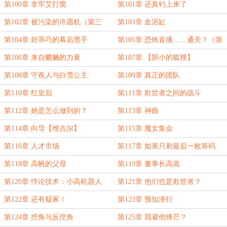
第100章 拿牢艾打窝
第101章 还真钓上来了
第102章 被污染的许愿机（第三
第103章 血浴缸
更）
第104章 好乖巧的幕后黑手
第105章 恐怖直播……通关？（第
三更）
第106章 来自魍魉的力量
第107章 【胆小的狐狸】
第108章 守夜人与白雪公主
第109章 真正的团队
第110章 红皇后
第111章 欺世者之间的战斗
第112章 她是怎么做到的？
第113章 神曲
第114章 向导【维吉尔】
第115章 魔女集会
第116章 人才市场
第117章 如果只剩最后一枚筹码
第118章 高帆的父母
第119章 董事长高嵩
第120章 悖论技术：小高机器人
第121章 他们也是欺世者？
第122章 还有疑冢！
第123章 预知潜行
第124章 挖角与反挖角
第125章 我避他锋芒？