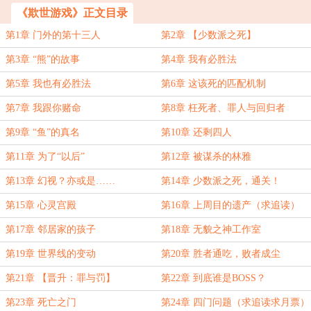
《欺世游戏》正文目录
第1章 门外的第十三人
第2章 【少数派之死】
第3章 “熊”的故事
第4章 我有必胜法
第5章 我也有必胜法
第6章 这该死的匹配机制
第7章 我跟你赌命
第8章 枉死者、罪人与回归者
第9章 “鱼”的真名
第10章 还剩四人
第11章 为了“以后”
第12章 被谋杀的林雅
第13章 幻视？亦或是……
第14章 少数派之死，通关！
第15章 心灵宫殿
第16章 上周目的遗产（求追读）
第17章 邻居家的孩子
第18章 无貌之神工作室
第19章 世界线的变动
第20章 胜者通吃，败者成尘
第21章 【晋升：罪与罚】
第22章 到底谁是BOSS？
第23章 死亡之门
第24章 四门问题（求追读求月票）