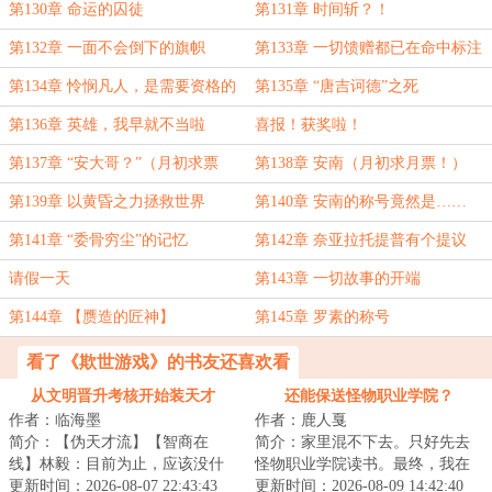
第130章 命运的囚徒
第131章 时间斩？！
第132章 一面不会倒下的旗帜
第133章 一切馈赠都已在命中标注
好了价格
第134章 怜悯凡人，是需要资格的
第135章 “唐吉诃德”之死
第136章 英雄，我早就不当啦
喜报！获奖啦！
第137章 “安大哥？”（月初求票
第138章 安南（月初求月票！）
喵！）
第139章 以黄昏之力拯救世界
第140章 安南的称号竟然是……
第141章 “委骨穷尘”的记忆
第142章 奈亚拉托提普有个提议
请假一天
第143章 一切故事的开端
第144章 【赝造的匠神】
第145章 罗素的称号
看了《欺世游戏》的书友还喜欢看
从文明晋升考核开始装天才
还能保送怪物职业学院？
作者：临海墨
作者：鹿人戛
简介：【伪天才流】【智商在
简介：家里混不下去。只好先去
线】林毅：目前为止，应该没什
怪物职业学院读书。最终，我在
么我领悟不了的，如果有，稍稍
更新时间：2026-08-07 22:43:43
大家一声声天才的称赞中迷失了
更新时间：2026-08-09 14:42:40