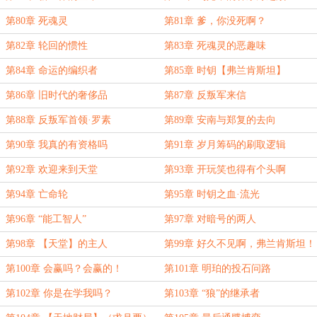
第80章 死魂灵
第81章 爹，你没死啊？
第82章 轮回的惯性
第83章 死魂灵的恶趣味
第84章 命运的编织者
第85章 时钥【弗兰肯斯坦】
第86章 旧时代的奢侈品
第87章 反叛军来信
第88章 反叛军首领·罗素
第89章 安南与郑复的去向
第90章 我真的有资格吗
第91章 岁月筹码的刷取逻辑
第92章 欢迎来到天堂
第93章 开玩笑也得有个头啊
第94章 亡命轮
第95章 时钥之血·流光
第96章 “能工智人”
第97章 对暗号的两人
第98章 【天堂】的主人
第99章 好久不见啊，弗兰肯斯坦！
第100章 会赢吗？会赢的！
第101章 明珀的投石问路
第102章 你是在学我吗？
第103章 “狼”的继承者