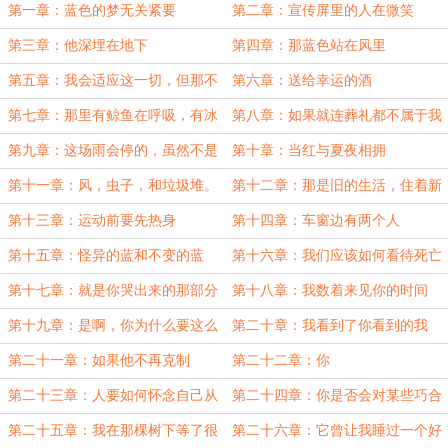
第一章：蓝色的梦无关紧要
第二章：宣传屏里的人在微笑
第三章：他深埋在地下
第四章：那蓝色站在风里
第五章：我会适应这一切，但那不
第六章：送给幸运的酒
是接受。
第七章：那里有鲸鱼在呼吸，有冰
第八章：如果就连葬礼都不属于我
川在漂移。
自己
第九章：这场雨会停的，虽然不是
第十章：当红与夏夜相拥
现在。
第十一章：风，虫子，和垃圾堆。
第十二章：那是旧的生活，住着新
的灵魂。
第十三章：运动前要先热身
第十四章：车窗边有两个人
第十五章：怪异的蓝和不变的蓝
第十六章：我们应该如何看待死亡
第十七章：就是你哭出来的那部分
第十八章：我数着来见你的时间
第十九章：是啊，你为什么要这么
第二十章：我看到了你看到的我
执着？
第二十一章：如果他不再克制
第二十二章：你
第二十三章：人要如何怀念自己从
第二十四章：你是否会对某些巧合
未见过的东西呢
感到不安
第二十五章：我在那棵树下等了很
第二十六章：它曾让我睡过一个好