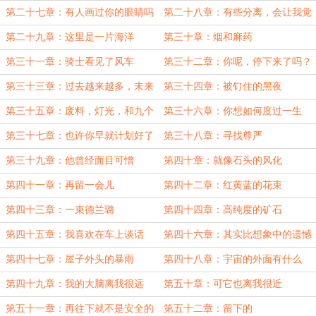
久
觉
第二十七章：有人画过你的眼睛吗
第二十八章：有些分离，会让我觉
得自己变轻了。
第二十九章：这里是一片海洋
第三十章：烟和麻药
第三十一章：骑士看见了风车
第三十二章：你呢，停下来了吗？
第三十三章：过去越来越多，未来
第三十四章：被钉住的黑夜
越来越近。
第三十五章：废料，灯光，和九个
第三十六章：你想如何度过一生
人
第三十七章：也许你早就计划好了
第三十八章：寻找尊严
第三十九章：他曾经面目可憎
第四十章：就像石头的风化
第四十一章：再留一会儿
第四十二章：红黄蓝的花束
第四十三章：一束德兰璐
第四十四章：高纯度的矿石
第四十五章：我喜欢在车上谈话
第四十六章：其实比想象中的遗憾
第四十七章：屋子外头的暴雨
第四十八章：宇宙的外面有什么
第四十九章：我的大脑离我很远
第五十章：可它也离我很近
第五十一章：再往下就不是安全的
第五十二章：留下的