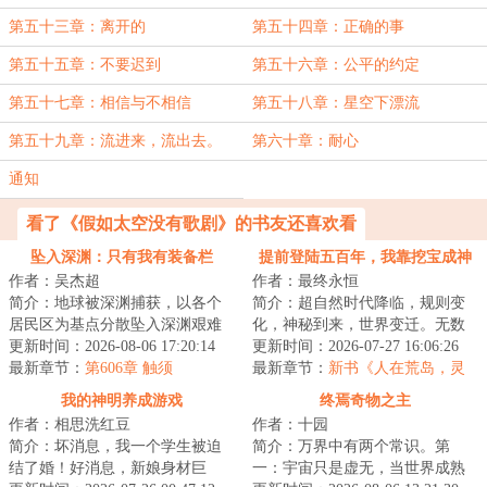
水域了
第五十三章：离开的
第五十四章：正确的事
第五十五章：不要迟到
第五十六章：公平的约定
第五十七章：相信与不相信
第五十八章：星空下漂流
第五十九章：流进来，流出去。
第六十章：耐心
通知
看了《假如太空没有歌剧》的书友还喜欢看
坠入深渊：只有我有装备栏
提前登陆五百年，我靠挖宝成神
作者：吴杰超
作者：最终永恒
简介：地球被深渊捕获，以各个
简介：超自然时代降临，规则变
居民区为基点分散坠入深渊艰难
化，神秘到来，世界变迁。无数
求生，幸存者一边要面对深渊的
更新时间：2026-08-06 17:20:14
文明遗迹浮现于世，海量天材地
更新时间：2026-07-27 16:06:26
恶劣环境，一边...
最新章节：
第606章 触须
宝任人捡拾。激...
最新章节：
新书《人在荒岛，灵
气怎么复苏了？》以及515打折活
我的神明养成游戏
终焉奇物之主
动
作者：相思洗红豆
作者：十园
简介：坏消息，我一个学生被迫
简介：万界中有两个常识。第
结了婚！好消息，新娘身材巨
一：宇宙只是虚无，当世界成熟