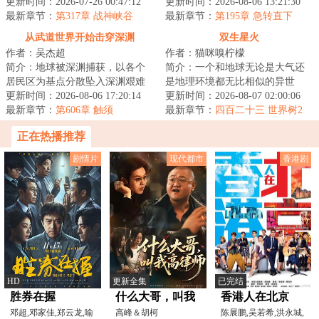
好！坏消息，我老婆不允许我去
更新时间：2026-07-26 00:47:12
后，将会无可避免地坠入母河，
更新时间：2026-08-06 13:21:30
夜店酒吧KTV！好...
最新章节：
第317章 战神峡谷
往终焉而去。届时...
最新章节：
第195章 急转直下
从武道世界开始击穿深渊
双生星火
作者：吴杰超
作者：猫咪嗅柠檬
简介：地球被深渊捕获，以各个
简介：一个和地球无论是大气还
居民区为基点分散坠入深渊艰难
是地理环境都无比相似的异世
求生，幸存者一边要面对深渊的
更新时间：2026-08-06 17:20:14
界，一个发展出称霸星系的科技
更新时间：2026-08-07 02:00:06
恶劣环境，一边...
最新章节：
第606章 触须
却依然停留在前现...
最新章节：
四百二十三 世界树2
正在热播推荐
剧情片
现代都市
香港剧
HD
更新全集
已完结
胜券在握
什么大哥，叫我
香港人在北京
邓超,邓家佳,郑云龙,喻
高律师
高峰＆胡柯
陈展鹏,吴若希,洪永城,