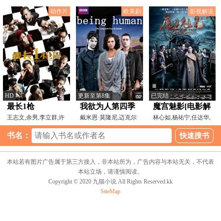
恩泰,张本煜,柯达,李
戴祖仪,蔡洁,傅嘉莉,
动作片
欧美剧
影视解说
HD
更新至第8集
已完结
最长1枪
我欲为人第四季
魔宫魅影[电影解
王志文,余男,李立群,许
戴米恩·莫隆尼,迈克尔·
说]
林心如,杨祐宁,任达华,
亚军,
索恰,勒诺拉·克里
黄幻,景岗山,林江国,
书名：
本站若有图片广告属于第三方接入，非本站所为，广告内容与本站无关，不代表
本站立场，请谨慎阅读。
Copyright © 2020 九猫小说 All Rights Reserved.kk
SiteMap