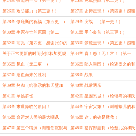
第24章 技能塔一层（第一更！）
第25章 完成挑战（第二更！）
第26章 攻防能力（第三更！）
第27章 史诗星现！（第四更！感谢
迹墨之的和氏璧！）
第28章 修庇斯的祝福（第五更！）
第29章 突战！（第一更！）
第30章 生死存亡的原因（第二
第31章 用心良苦（第三更！）
更！）
第32章 前兆（第四更！感谢张尕的
第33章 梦魇重现！（第五更！感谢
和氏璧！）
轻雩的和氏璧！）
关于正常更新的时间安排和加更规
第34章 喜！怒！无！常！（第一
则，请大家点进来
更）
第35章 见血（第二更！）
第36章 陷入重围！（给迹墨之的和
氏璧加更！）
第37章 浴血而来的胜利
第38章 战果
第39章 烤肉（给张尕的和氏璧加
第40章 战后遇亲
更！）
第41章 单挑群怪
第42章 坐困愁城！（给轻雩的和氏
璧加更！）
第43章 末世降临的原因！
第44章 宇宙灾难！（谢谢颦儿的和
氏璧打赏！）
第45章 命运对人类的最大嘲讽！
第46章 这，的确是拯救！
（月票200加更！）
第47章 第三个猜测（谢谢伤沉默与
第48章 指挥部噩耗（给颦儿的和氏