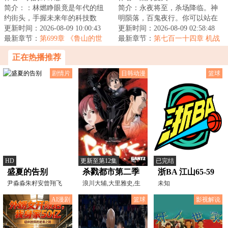
简介：：林燃睁眼竟是年代的纽
简介：永夜将至，杀场降临。神
约街头，手握未来年的科技数
明陨落，百鬼夜行。你可以站在
据，却成了没有身份的“黑户”。他
更新时间：2026-08-09 10:00:43
台前，向世人宣布时代浪潮的到
更新时间：2026-08-09 02:58:48
不得不用一篇...
最新章节：
第699章 《鲁山的世
来，也可以隐匿...
最新章节：
第七百一十四章 机战
界》
正在热播推荐
剧情片
日韩动漫
篮球
HD
更新至第12集
已完结
盛夏的告别
杀戮都市第二季
浙BA 江山65-59
尹淼淼朱籽安曾翔飞
浪川大辅,大里雅史,生
常山20260807
未知
天目仁美,矢部雅史,川
AI漫剧
篮球
影视解说