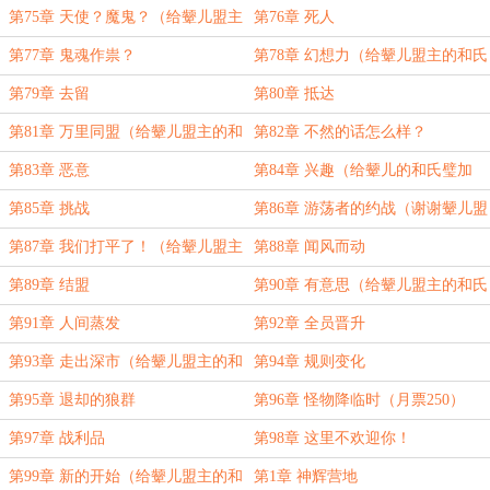
氏璧！）
第75章 天使？魔鬼？（给颦儿盟主
第76章 死人
的和氏璧加更！）
第77章 鬼魂作祟？
第78章 幻想力（给颦儿盟主的和氏
璧加更！）
第79章 去留
第80章 抵达
第81章 万里同盟（给颦儿盟主的和
第82章 不然的话怎么样？
氏璧加更！）
第83章 恶意
第84章 兴趣（给颦儿的和氏璧加
更！）
第85章 挑战
第86章 游荡者的约战（谢谢颦儿盟
主的和氏璧！）
第87章 我们打平了！（给颦儿盟主
第88章 闻风而动
的和氏璧加更！）
第89章 结盟
第90章 有意思（给颦儿盟主的和氏
璧加更！）
第91章 人间蒸发
第92章 全员晋升
第93章 走出深市（给颦儿盟主的和
第94章 规则变化
氏璧加更！）
第95章 退却的狼群
第96章 怪物降临时（月票250）
第97章 战利品
第98章 这里不欢迎你！
第99章 新的开始（给颦儿盟主的和
第1章 神辉营地