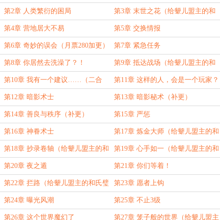
氏璧加更！）
第2章 人类繁衍的困局
第3章 末世之花（给颦儿盟主的和
氏璧加更！）
第4章 营地居大不易
第5章 交换情报
第6章 奇妙的误会（月票280加更）
第7章 紧急任务
第8章 你居然去洗澡了？！
第9章 抵达战场（给颦儿盟主的和
氏璧加更！）
第10章 我有一个建议……（二合
第11章 这样的人，会是一个玩家？
一）
第12章 暗影术士
第13章 暗影秘术（补更）
第14章 善良与秩序（补更）
第15章 严惩
第16章 神眷术士
第17章 炼金大师（给颦儿盟主的和
氏璧加更）
第18章 抄录卷轴（给颦儿盟主的和
第19章 心手如一（给颦儿盟主的和
氏璧加更！）
氏璧加更！）
第20章 夜之遁
第21章 你们等着！
第22章 拦路（给颦儿盟主的和氏璧
第23章 愿者上钩
加更！）
第24章 曝光风潮
第25章 不止3级
第26章 这个世界魔幻了
第27章 笼子般的世界（给颦儿盟主