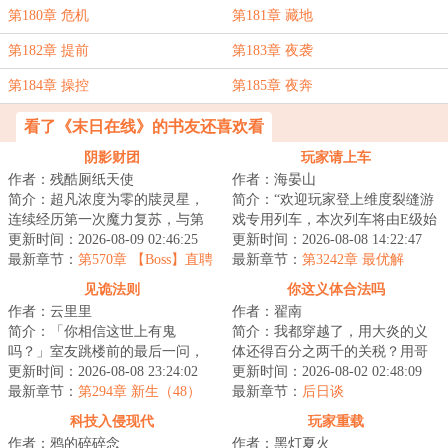
第180章 危机
第181章 藏地
第182章 提前
第183章 夜袭
第184章 操控
第185章 夜奔
看了《末日在线》的书友还喜欢看
阴影财团
玩家请上车
作者：残酷厕纸天使
作者：海晏山
简介：超凡浓度为零的牍灵星，
简介：“欢迎玩家登上维度裂缝游
连续经历第一次魔力复苏，与第
戏专用列车，本次列车将由E级始
二次魔幻工业革命的大失败后，
更新时间：2026-08-09 02:46:25
发站开往D级站点，请玩家保证生
更新时间：2026-08-08 14:22:47
再度掀起第三轮...
最新章节：
第570章 【Boss】直聘
命安全有序...
最新章节：
第3242章 最优解
见诡法则
你这义体合法吗
作者：云里里
作者：翟南
简介：「你相信这世上有鬼
简介：我都穿越了，用大炎的义
吗？」室友跳楼前的最后一问，
体还得百分之两千的关税？用哥
让鹿今朝被迫卷入一场无法言说
更新时间：2026-08-08 23:24:02
联义体我还没医保？无线上网还
更新时间：2026-08-02 02:48:09
的恐怖循环。染血的...
最新章节：
第294章 新生（48）
tm的得交专利费...
最新章节：
后日谈
科技入侵现代
玩家重载
作者：鸦的碎碎念
作者：黑灯夏火