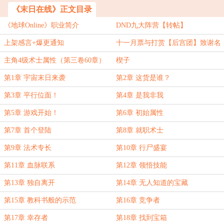
《末日在线》正文目录
《地球Online》职业简介
DND九大阵营【转帖】
上架感言+爆更通知
十一月票与打赏【后宫团】致谢名
单！
主角4级术士属性（第三卷60章）
楔子
第1章 宇宙末日来袭
第2章 这货是谁？
第3章 平行位面！
第4章 是我非我
第5章 游戏开始！
第6章 初始属性
第7章 首个登陆
第8章 就职术士
第9章 法术专长
第10章 行尸盛宴
第11章 血脉联系
第12章 领悟技能
第13章 独自离开
第14章 无人知道的宝藏
第15章 教科书般的示范
第16章 竞争者
第17章 幸存者
第18章 找到宝箱