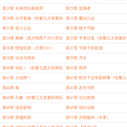
的和氏璧加更！）
第28章 未来的玩家格局
第29章 监视者
第30章 出手卷轴（给颦儿大老婆的
第31章 魔法公会
和氏璧加更！）
第32章 加入公会
第33章 财大气粗
第34章 购物（祝夕阳西下2015亲生
第35章 学者沙龙（给颦儿大老婆的
日快乐！）
和氏璧加更！)
第36章 情报交易（月票310+）
第37章 平静下的暗涌
第38章 伏击与猎杀
第39章 浑水
第40章 动乱！（给颦儿盟主的和氏
第41章 雨停
璧加更！）
第42章 大洗牌！
第43章 阳光下没有新鲜事（给颦儿
大老婆的和氏璧加更！）
第44章 殇
第45章 农夫与蛇
第46章 幻象（给颦儿大老婆的和氏
第47章 论坛热潮
璧加更！）
第48章 现实影响
第49章 地位动摇
第50章 穿越的因
第51章 升级版块（补更）