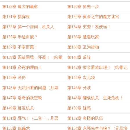
第129章 最大的赢家
第130章 抢先一步
第131章 指挥权
第132章 黄金之主的魔方迷宫
第133章 第一个房间，机关人
第134章 突变！发便当！
第135章 半途而废？
第136章 遭遇玩家
第137章 不寒而栗！
第138章 互为猎物
第139章 囚徒困境，怀疑！（给颦
第140章 反转
儿大老婆的和氏璧加更！）
第141章 必死的理由！
第142章 黄金通道出现！（给颦儿
大老婆的和氏璧加更！）
第143章 舍得
第144章 次元袋
第145章 无法回避的问题（月票
第146章 分歧
30+）
第147章 洛奇的跃空靴
第148章 翻板机关，生死危机！
第149章 延迟机关
第150章 疑惑
第151章 邪气！（二合一，月票
第152章 奇怪的队伍
60+）
第153章 傀儡术
第154章 东郭先生与狼？（元旦快