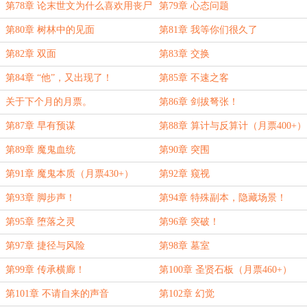
第78章 论末世文为什么喜欢用丧尸
第79章 心态问题
做主角~
第80章 树林中的见面
第81章 我等你们很久了
第82章 双面
第83章 交换
第84章 “他”，又出现了！
第85章 不速之客
关于下个月的月票。
第86章 剑拔弩张！
第87章 早有预谋
第88章 算计与反算计（月票400+）
第89章 魔鬼血统
第90章 突围
第91章 魔鬼本质（月票430+）
第92章 窥视
第93章 脚步声！
第94章 特殊副本，隐藏场景！
第95章 堕落之灵
第96章 突破！
第97章 捷径与风险
第98章 墓室
第99章 传承横廊！
第100章 圣贤石板（月票460+）
第101章 不请自来的声音
第102章 幻觉