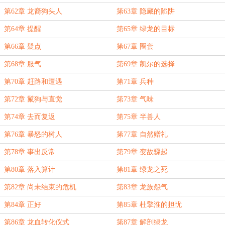
第62章 龙裔狗头人
第63章 隐藏的陷阱
第64章 提醒
第65章 绿龙的目标
第66章 疑点
第67章 圈套
第68章 服气
第69章 凯尔的选择
第70章 赶路和遭遇
第71章 兵种
第72章 鬣狗与直觉
第73章 气味
第74章 去而复返
第75章 半兽人
第76章 暴怒的树人
第77章 自然赠礼
第78章 事出反常
第79章 变故骤起
第80章 落入算计
第81章 绿龙之死
第82章 尚未结束的危机
第83章 龙族怨气
第84章 正好
第85章 杜擎淮的担忧
第86章 龙血转化仪式
第87章 解剖绿龙