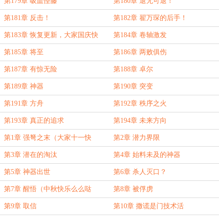
第179章 吸血怪藤
第180章 退无可退！
第181章 反击！
第182章 翟万琛的后手！
第183章 恢复更新，大家国庆快
第184章 卷轴激发
乐！O(∩_∩)O~
第185章 将至
第186章 两败俱伤
第187章 有惊无险
第188章 卓尔
第189章 神器
第190章 突变
第191章 方舟
第192章 秩序之火
第193章 真正的追求
第194章 未来方向
第1章 强弩之末（大家十一快
第2章 潜力界限
乐！）
第3章 潜在的淘汰
第4章 始料未及的神器
第5章 神器出世
第6章 杀人灭口？
第7章 醒悟（中秋快乐么么哒
第8章 被俘虏
~O(∩_∩)O~）
第9章 取信
第10章 撒谎是门技术活