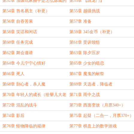
第52章 顶级玩家圈子是怎么炼成的
第53章 【跳龙门】
~
第54章 首名易主（补更）
第55章 越级挑战
第56章 自吞苦果
第57章 准备
第58章 笑话和闲话
第59章 345金币（补更）
第60章 任务完成
第61章 受训领悟
第62章 舞会邀请
第63章 除夕压岁
第64章 今儿宁宁心情好
第65章 少女的暗恋
第66章 死人
第67章 魔鬼的献祭
第68章 剖心者，杀人魔
第69章 天选者，降临者
第70章 年轻人的成长（给颦儿大老
第71章 雨中之战
婆的和氏璧加更！）
第72章 混乱的战斗
第73章 西面变故（月票340+）
第74章 影后
第75章 起疑（二合一，月票370+）
第76章 怪物降临的规律
第77章 棋盘上的数学游戏