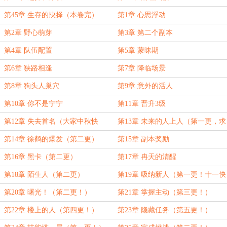
第45章 生存的抉择（本卷完）
第1章 心思浮动
第2章 野心萌芽
第3章 第二个副本
第4章 队伍配置
第5章 蒙昧期
第6章 狭路相逢
第7章 降临场景
第8章 狗头人巢穴
第9章 意外的活人
第10章 你不是宁宁
第11章 晋升3级
第12章 失去首名（大家中秋快
第13章 未来的人上人（第一更，求
乐！）
收藏推
第14章 徐鹤的爆发（第二更）
第15章 副本奖励
第16章 黑卡（第二更）
第17章 冉天的清醒
第18章 陌生人（第二更）
第19章 吸纳新人（第一更！十一快
乐！）
第20章 曙光！（第二更！）
第21章 掌握主动（第三更！）
第22章 楼上的人（第四更！）
第23章 隐藏任务（第五更！）