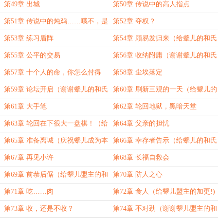
颦儿的和氏璧！）
璧加更！）
第49章 出城
第50章 传说中的高人指点
第51章 传说中的炖鸡……哦不，是
第52章 夺权？
盾击（给颦儿的和氏璧加更！）
第53章 练习盾阵
第54章 顾易发归来（给颦儿的和氏
璧加更！）
第55章 公平的交易
第56章 收纳附庸（谢谢颦儿的和氏
璧！）
第57章 十个人的命，你怎么付得
第58章 尘埃落定
起？（给伤沉默的和氏璧加更！）
第59章 论坛开启（谢谢颦儿的和氏
第60章 刷新三观的一天（给颦儿的
璧！）
和氏璧加更！）
第61章 大手笔
第62章 轮回地狱，黑暗天堂
第63章 轮回在下很大一盘棋！（给
第64章 父亲的担忧
颦儿的和氏璧加更！）
第65章 准备离城（庆祝颦儿成为本
第66章 幸存者告示（给颦儿的和氏
书第一个盟主！）
璧加更！）
第67章 再见小许
第68章 长福自救会
第69章 前恭后倨（给颦儿盟主的和
第70章 防人之心
氏璧加更！）
第71章 吃……肉
第72章 食人（给颦儿盟主的加更!)
第73章 收，还是不收？
第74章 不对劲（谢谢颦儿盟主的和