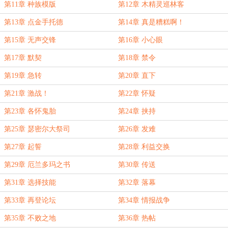
第11章 种族模版
第12章 木精灵巡林客
第13章 点金手托德
第14章 真是糟糕啊！
第15章 无声交锋
第16章 小心眼
第17章 默契
第18章 禁令
第19章 急转
第20章 直下
第21章 激战！
第22章 怀疑
第23章 各怀鬼胎
第24章 挟持
第25章 瑟密尔大祭司
第26章 发难
第27章 起誓
第28章 利益交换
第29章 厄兰多玛之书
第30章 传送
第31章 选择技能
第32章 落幕
第33章 再登论坛
第34章 情报战争
第35章 不败之地
第36章 热帖