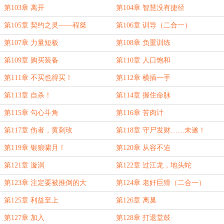
第103章 离开
第104章 智慧没有捷径
第105章 契约之灵——程桀
第106章 训导（二合一）
第107章 力量短板
第108章 负重训练
第109章 购买装备
第110章 人口饱和
第111章 不买也得买！
第112章 横插一手
第113章 自杀！
第114章 握住命脉
第115章 勾心斗角
第116章 苦肉计
第117章 伤者，黄刺玫
第118章 守尸发财……未遂！
第119章 银狼啸月！
第120章 从容不迫
第121章 漩涡
第122章 过江龙，地头蛇
第123章 注定要被推倒的大
第124章 老奸巨猾（二合一）
BOSS……
第125章 利益至上
第126章 离巢
第127章 加入
第128章 打退堂鼓