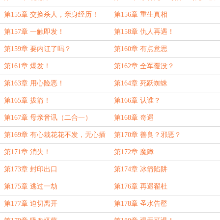
乐！！！）
第155章 交换杀人，亲身经历！
第156章 重生真相
（二合一，给浅行弋止的和氏璧加
第157章 一触即发！
第158章 仇人再遇！
更！）
第159章 要内讧了吗？
第160章 有点意思
第161章 爆发！
第162章 全军覆没？
第163章 用心险恶！
第164章 死跃蜘蛛
第165章 拔箭！
第166章 认谁？
第167章 母亲音讯（二合一）
第168章 奇遇
第169章 有心栽花花不发，无心插
第170章 善良？邪恶？
柳柳成荫
第171章 消失！
第172章 魔障
第173章 封印出口
第174章 冰箭陷阱
第175章 逃过一劫
第176章 再遇翟杜
第177章 迫切离开
第178章 圣水告罄