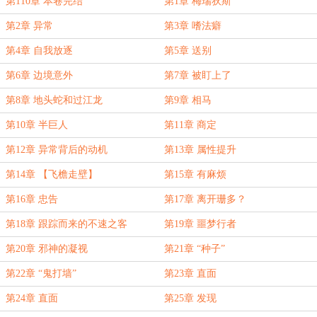
第110章 本卷完结
第1章 梅瑞狄斯
第2章 异常
第3章 嗜法癖
第4章 自我放逐
第5章 送别
第6章 边境意外
第7章 被盯上了
第8章 地头蛇和过江龙
第9章 相马
第10章 半巨人
第11章 商定
第12章 异常背后的动机
第13章 属性提升
第14章 【飞檐走壁】
第15章 有麻烦
第16章 忠告
第17章 离开珊多？
第18章 跟踪而来的不速之客
第19章 噩梦行者
第20章 邪神的凝视
第21章 “种子”
第22章 “鬼打墙”
第23章 直面
第24章 直面
第25章 发现