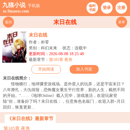
九猫小说
手机版
临时
登录
注册
书架
m.9maoxs.com
末日在线
返回
菜单
末日在线
作者：朴零
类别：科幻未来
状态：连载中
更新时间：2026-08-08 18:25:48
最新章节：
第185章 夜奔
开始阅读
加入书架
末日在线简介：
怪物横行，地球骤变游戏场。是外星人的玩弄，还是宇宙末日？
八年挣扎，大仇得报，恐怖魔女重生平行世界，新的人生，截然不同
的开始。“……《地球Online》载入完毕，游戏激活，欢迎玩家登
陆”你，准备好了吗？末日在线：，任意角色名敲门，欢迎入群~月日
回归，恢复更新...
《末日在线》最新章节
第185章 夜奔