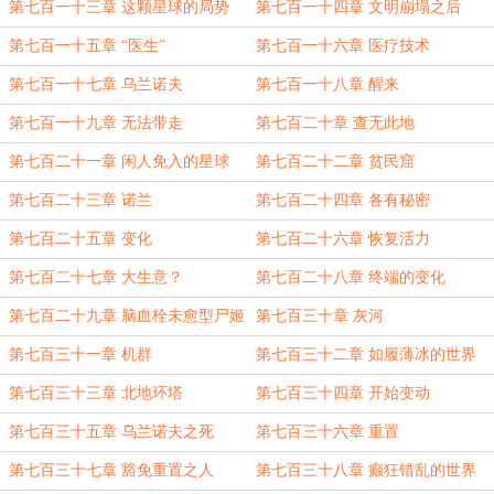
子尸体了该怎么办在线等挺急的
第七百一十三章 这颗星球的局势
第七百一十四章 文明崩塌之后
第七百一十五章 “医生”
第七百一十六章 医疗技术
第七百一十七章 乌兰诺夫
第七百一十八章 醒来
第七百一十九章 无法带走
第七百二十章 查无此地
第七百二十一章 闲人免入的星球
第七百二十二章 贫民窟
第七百二十三章 诺兰
第七百二十四章 各有秘密
第七百二十五章 变化
第七百二十六章 恢复活力
第七百二十七章 大生意？
第七百二十八章 终端的变化
第七百二十九章 脑血栓未愈型尸姬
第七百三十章 灰河
第七百三十一章 机群
第七百三十二章 如履薄冰的世界
第七百三十三章 北地环塔
第七百三十四章 开始变动
第七百三十五章 乌兰诺夫之死
第七百三十六章 重置
第七百三十七章 豁免重置之人
第七百三十八章 癫狂错乱的世界