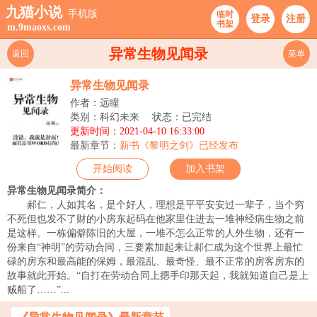
九猫小说
手机版
临时
登录
注册
书架
m.9maoxs.com
异常生物见闻录
返回
菜单
异常生物见闻录
作者：远瞳
类别：科幻未来
状态：已完结
更新时间：2021-04-10 16:33:00
最新章节：
新书《黎明之剑》已经发布
开始阅读
加入书架
异常生物见闻录简介：
郝仁，人如其名，是个好人，理想是平平安安过一辈子，当个穷
不死但也发不了财的小房东起码在他家里住进去一堆神经病生物之前
是这样。一栋偏僻陈旧的大屋，一堆不怎么正常的人外生物，还有一
份来自“神明”的劳动合同，三要素加起来让郝仁成为这个世界上最忙
碌的房东和最高能的保姆，最混乱、最奇怪、最不正常的房客房东的
故事就此开始。“自打在劳动合同上摁手印那天起，我就知道自己是上
贼船了……”...