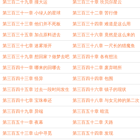
绿人们
第三百二十九章 撞大运
第三百三十章 坎贝尔星云
第三百三十一章 小绿人的星球
第三百三十二章 苦行僧
第三百三十三章 他们并不死板
第三百三十四章 难道是这么用
的……
第三百三十五章 加点原料进去
第三百三十六章 竟然是这么来的
第三百三十七章 迷雾渐开
第三百三十八章 一尺长的猎魔鱼
第三百三十九章 想回家？做梦去吧
第三百四十章 各有想法
第三百四十一章 哪来的回哪去
第三百四十二章 废弃哨所
第三百四十三章 怪异
第三百四十四章 包围
第三百四十五章 过去一段时间发生
第三百四十六章 镇子的现状
的事
第三百四十七章 宝珠奉还
第三百四十八章 与女元帅的第二次
会面
第三百四十九章 异端
第三百五十章 暗流
第三百五十一章 夜幕
第三百五十二章 天路
第三百五十三章 山中寻觅
第三百五十四章 发现