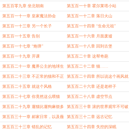
第五百零九章 坐北朝南
第五百一十章 霍尔莱塔小站
第五百一十一章 皇家魔法协会
第五百一十二章 落日火山
第五百一十三章 另一个长子
第五百一十四章 “生命元祖”
第五百一十五章 告别
第五百一十六章 月面废墟
第五百一十七章 “炮弹”
第五百一十八章 回到古堡
第五百一十九章 开课
第五百二十章 这帮奇葩
第五百二十一章 魔界公主的地球生
第五百二十二章 猫……
活
第五百二十三章 不正常的猫和不正
第五百二十四章 所以说这个画风就
常的鱼
不正常！
第五百二十五章 就这个风格
第五百二十六章 还是老样子
第五百二十七章 你竟然这么喂猫
第五百二十八章 虚空节点
第五百二十九章 遛猫比遛狗麻烦多
第五百三十章 滚的世界观牢不可破
了
第五百三十一章 郝家日常，以及薇
第五百三十二章 远古记忆
薇安的小木盒
第五百三十三章 错乱的记忆
第五百三十四章 失控的深眠