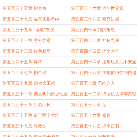
第五百三十五章 护身符
第五百三十六章 猫的世界观
第五百三十七章 猫其实很单纯
第五百三十八章 研究进展
第五百三十九章 “读取”怒灵
第五百四十章 猫的报恩
第五百四十一章 意外线索
第五百四十二章 神秘之星
第五百四十三章 红色新星
第五百四十四章 挖个大坑
第五百四十五章 异常
第五百四十六章 用那玩意儿不安全
第五百四十七章 怕个球
第五百四十八章 很抱歉但你的快递
爆炸了
第五百四十九章 启动大工程
第五百五十章 不能介入
第五百五十一章 俩文明的历史性会
第五百五十二章 挖掘机技术哪家强
晤
第五百五十三章 生命巨树
第五百五十四章 挖
第五百五十五章 留下两个大坑
第五百五十六章 盛宴
第五百五十七章 异教徒
第五百五十八章 抓个正着
第五百五十九章 魔王该干的事
第五百六十章 回归教派