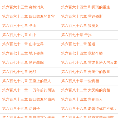
猜测
第六百六十三章 突然消息
第六百六十四章 和贝琪的重逢
第六百六十五章 回归教派的巢穴
第六百六十六章 霍迪修斯
第六百六十七章 圣山
第六百六十八章 狼骑兵
第六百六十九章 山中
第六百七十章 干扰
第六百七十一章 山中世界
第六百七十二章 通道
第六百七十三章 地下要塞
第六百七十四章 我勒个擦
第六百七十五章 黑色战舰
第六百七十六章 霍尔莱塔人的反击
第六百七十七章 炮战
第六百七十八章 走廊中的教皇
第六百七十九章 王座上的巨人
第六百八十章 一些真相
第六百八十一章 一万年前的阴谋
第六百八十二章 大灭绝的真相
第六百八十三章 回归教派的由来
第六百八十四章 告别巨人
第六百八十五章 烂摊子
第六百八十六章 老娘待你们不薄，
你们竟然炸了亲妈
第六百八十七章 教皇留下的线索
第六百八十八章 还有事情要调查