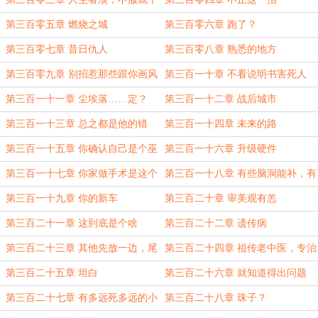
第三百零五章 燃烧之城
第三百零六章 跑了？
第三百零七章 昔日仇人
第三百零八章 熟悉的地方
第三百零九章 别招惹那些跟你画风
第三百一十章 不看说明书害死人
不一样的家伙
第三百一十一章 尘埃落……定？
第三百一十二章 战后城市
第三百一十三章 总之都是他的错
第三百一十四章 未来的路
第三百一十五章 你确认自己是个巫
第三百一十六章 升级硬件
师？
第三百一十七章 你家做手术是这个
第三百一十八章 有些脑洞能补，有
动静？
些脑洞没治
第三百一十九章 你的新车
第三百二十章 审美观有恙
第三百二十一章 这到底是个啥
第三百二十二章 遗传病
第三百二十三章 其他先放一边，尾
第三百二十四章 祖传老中医，专治
巴最重要
狗掉毛
第三百二十五章 坦白
第三百二十六章 就知道得出问题
第三百二十七章 有多远死多远的小
第三百二十八章 珠子？