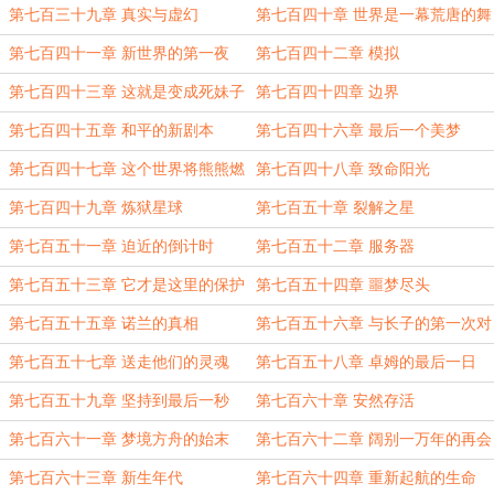
第七百三十九章 真实与虚幻
第七百四十章 世界是一幕荒唐的舞
台剧
第七百四十一章 新世界的第一夜
第七百四十二章 模拟
第七百四十三章 这就是变成死妹子
第七百四十四章 边界
的原因
第七百四十五章 和平的新剧本
第七百四十六章 最后一个美梦
第七百四十七章 这个世界将熊熊燃
第七百四十八章 致命阳光
烧
第七百四十九章 炼狱星球
第七百五十章 裂解之星
第七百五十一章 迫近的倒计时
第七百五十二章 服务器
第七百五十三章 它才是这里的保护
第七百五十四章 噩梦尽头
者
第七百五十五章 诺兰的真相
第七百五十六章 与长子的第一次对
话
第七百五十七章 送走他们的灵魂
第七百五十八章 卓姆的最后一日
第七百五十九章 坚持到最后一秒
第七百六十章 安然存活
第七百六十一章 梦境方舟的始末
第七百六十二章 阔别一万年的再会
第七百六十三章 新生年代
第七百六十四章 重新起航的生命