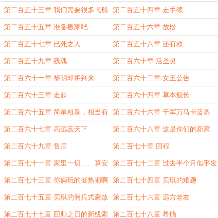
第二百五十三章 我们需要很多飞船
第二百五十四章 走手续
第二百五十五章 准备搬家吧
第二百五十六章 放松
第二百五十七章 已死之人
第二百五十八章 还有救
第二百五十九章 残魂
第二百六十章 活圣灵
第二百六十一章 黎明即将到来
第二百六十二章 女王公告
第二百六十三章 走起
第二百六十四章 草本舰长
第二百六十五章 简单粗暴，相当有
第二百六十六章 千军万马卡蓝条
效
第二百六十七章 高远蓝天下
第二百六十八章 这是你们的新家
第二百六十九章 售后
第二百七十章 回程
第二百七十一章 家里一切……算安
第二百七十二章 过去半个月似乎发
好吧
生挺多事
第二百七十三章 你俩玩的挺热闹啊
第二百七十四章 贝琪的难题
第二百七十五章 贝琪的佣兵式豪放
第二百七十六章 远方老友
料理
第二百七十七章 回归之日的新线索
第二百七十八章 希腊