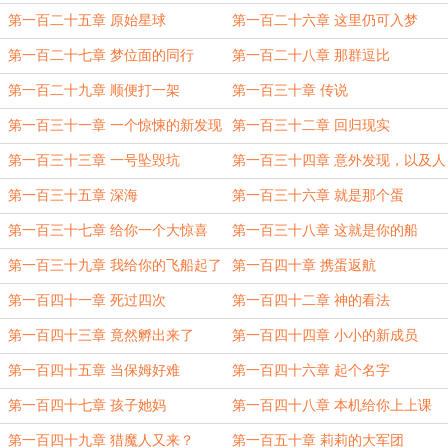
第一百二十五章 原始星球
第一百二十六章 这里仍可入梦
第一百二十七章 梦位面的同行
第一百二十八章 那群逗比
第一百二十九章 顺便打一架
第一百三十章 传说
第一百三十一章 一个惊悚的新发现
第一百三十二章 回归现实
第一百三十三章 一号坠毁坑
第一百三十四章 意外发现，以及人
鱼公主
第一百三十五章 深海
第一百三十六章 就是那个蛋
第一百三十七章 给你一个大惊喜
第一百三十八章 这就是你的船
第一百三十九章 我给你的飞船起了
第一百四十章 携蛋返航
个好名字！
第一百四十一章 死过四次
第一百四十二章 神的看法
第一百四十三章 竟然孵出来了
第一百四十四章 小小的新成员
第一百四十五章 当保姆好难
第一百四十六章 起个名字
第一百四十七章 孩子她妈
第一百四十八章 本机给你上上课
第一百四十九章 猎魔人又来？
第一百五十章 莉莉的大军团