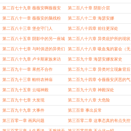
第二百七十九章 薇薇安啊薇薇安
第二百八十章 阴影介层
第二百八十一章 薇薇安的脑残粉
第二百八十二章 海瑟安娜
第二百八十三章 堡垒守门人
第二百八十四章 前往更深处
第二百八十五章 阴影中的另一座城
第二百八十六章 异类庇护所的现状
第二百八十七章 与时俱进的异类们
第二百八十八章 吸血鬼的宴会（无
雾）
第二百八十九章 卢卡斯家族来访
第二百九十章 海瑟安娜发家史
第二百九十一章 果然不合作
第二百九十二章 异类对立现象背后
的谜团
第二百九十三章 帕特农神庙
第二百九十四章 令薇薇安厌恶的气
息
第二百九十五章 云端神殿
第二百九十六章 神殿深处
第二百九十七章 大发现
第二百九十八章 大危险
第二百九十九章 大事件
第三百章 事出反常
第三百零一章 画风问题
第三百零二章 这事态真的有点失控
了
第三百零三章 人生看淡，不服就干
第三百零四章 不止这一招