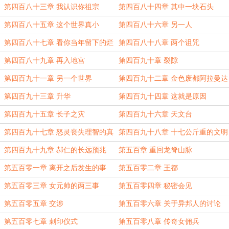
第四百八十三章 我认识你祖宗
第四百八十四章 其中一块石头
第四百八十五章 这个世界真小
第四百八十六章 另一人
第四百八十七章 看你当年留下的烂
第四百八十八章 两个诅咒
摊子
第四百八十九章 再入地宫
第四百九十章 裂隙
第四百九十一章 另一个世界
第四百九十二章 金色废都阿拉曼达
第四百九十三章 升华
第四百九十四章 这就是原因
第四百九十五章 长子之灾
第四百九十六章 天文台
第四百九十七章 怒灵丧失理智的真
第四百九十八章 十七公斤重的文明
相
第四百九十九章 郝仁的长远预兆
第五百章 重回龙脊山脉
第五百零一章 离开之后发生的事
第五百零二章 王都
第五百零三章 女元帅的两三事
第五百零四章 秘密会见
第五百零五章 交涉
第五百零六章 关于异邦人的讨论
第五百零七章 刺印仪式
第五百零八章 传奇女佣兵