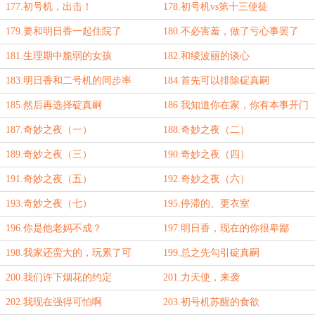
177.初号机，出击！
178.初号机vs第十三使徒
179.要和明日香一起住院了
180.不必害羞，做了亏心事罢了
181.生理期中脆弱的女孩
182.和绫波丽的谈心
183.明日香和二号机的同步率
184.首先可以排除碇真嗣
185.然后再选择碇真嗣
186.我知道你在家，你有本事开门
啊
187.奇妙之夜（一）
188.奇妙之夜（二）
189.奇妙之夜（三）
190.奇妙之夜（四）
191.奇妙之夜（五）
192.奇妙之夜（六）
193.奇妙之夜（七）
195.停滞的、更衣室
196.你是他老妈不成？
197.明日香，现在的你很卑鄙
198.我家还蛮大的，玩累了可
199.总之先勾引碇真嗣
以……
200.我们许下烟花的约定
201.力天使，来袭
202.我现在强得可怕啊
203.初号机苏醒的食欲