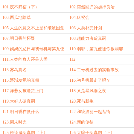
101.夜不归宿（下）
102.突然回归的加持良治
103.西瓜地除草
104.庆祝会
105.人生的意义不止是和绫波困觉
106.人类补完计划
107.明日香的怀疑
108.超能力者碇真嗣
109.妈妈的忌日与初号机与第九使
110.弱耶，第九使徒你很弱耶
徒
111.人类的敌人还是人类
112.
113.雾岛真名
114.二号机过去的实验事故
115.逐渐发觉的真相
116.初号机暴走了吗？
117.洋葱女孩送货上门
118.又是暴风雨之夜
119.大好人碇真嗣
120.死与新生
121.明日香在做什么
122.和绫波丽一起逛街
123.周末时光
124.新的使徒
125.说谎鬼碇真嗣（上）
126.大骗子碇真嗣（下）