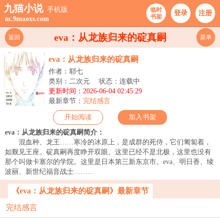
九猫小说
手机版
临时
登录
注册
书架
m.9maoxs.com
eva：从龙族归来的碇真嗣
返回
菜单
eva：从龙族归来的碇真嗣
作者：耶七
类别：二次元
状态：连载中
更新时间：2026-06-04 02:45:29
最新章节：
完结感言
开始阅读
加入书架
eva：从龙族归来的碇真嗣简介：
混血种、龙王……寒冷的冰原上，是成群的死侍，它们匍匐着，
如觐见王座。碇真嗣再度睁开双眼。这里已经不是北极，这里也没有
那个叫做卡塞尔的学院。这里是日本第三新东京市。eva、明日香、绫
波丽、新世纪福音战士……...
《eva：从龙族归来的碇真嗣》最新章节
完结感言