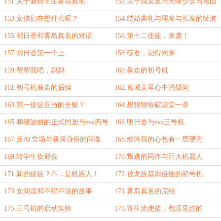
151.关于新转学生雾岛真名
152.关于我女友与天降少女与德国
大小姐的惨烈修罗场
153.女孩们在想什么呢？
154.结婚典礼与理发与长发的绫波
丽
155.明日香和雾岛真名的对话
156.第十二使徒，来袭！
157.明日香第一个上
158.碇君，记得回来
159.帮帮我吧，妈妈
160.暴走的初号机
161.初号机暴走的后续
162.葛城美里心中的疑问
163.第一使徒亚当的全貌？
164.想狠狠给碇源堂一拳
165.和绫波丽的正式同居与eva四号
166.明日香与eva三号机
机
167.反AT立场与暴露身份的间谍
168.或许我的心包有一层硬壳
169.转学生欢迎会
170.叛逃的同伴与巨大机器人
171.新的使徒？不，是机器人！
172.被龙族基因侵蚀的初号机
173.女间谍和不得不说的故事
174.雾岛真名的完结
175.三号机的启动实验
176.寄生流使徒，包没见过的