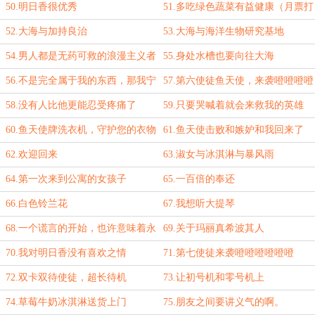
50.明日香很优秀
51.多吃绿色蔬菜有益健康（月票打
赏加更）
52.大海与加持良治
53.大海与海洋生物研究基地
54.男人都是无药可救的浪漫主义者
55.身处水槽也要向往大海
56.不是完全属于我的东西，那我宁
57.第六使徒鱼天使，来袭噔噔噔噔
愿什么都不要
58.没有人比他更能忍受疼痛了
59.只要哭喊着就会来救我的英雄
60.鱼天使牌洗衣机，守护您的衣物
61.鱼天使击败和嫉妒和我回来了
清洁
62.欢迎回来
63.淑女与冰淇淋与暴风雨
64.第一次来到公寓的女孩子
65.一百倍的奉还
66.白色铃兰花
67.我想听大提琴
68.一个谎言的开始，也许意味着永
69.关于玛丽真希波其人
不结束
70.我对明日香没有喜欢之情
71.第七使徒来袭噔噔噔噔噔噔
72.双卡双待使徒，超长待机
73.让初号机和零号机上
74.草莓牛奶冰淇淋送货上门
75.朋友之间要讲义气的啊。