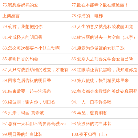
76.我想要妈妈的爱
77.敌在本能寺？敌在绫波丽！
上架感言
78.停滞的、电梯
79.碇君，我想抱抱你
80.人生的意义就是和绫波丽困觉
81.变成怪人的明日香
82.绫波丽的过去一片空白（3k字）
83.怎么每次都要本小姐主动啊
84.愿意为你做饭的女孩子3k
85.和明日香的约会
86.爱别人之前要先学会爱自己3k
87.人只有战胜幼稚的过去，才能有
88.红眼睛还背负黑暗，我知道你是
所成长
谁了
89.回家之后告状的明日香
90.第八使徒，快到精灵球里来
91.结束后要一起去泡温泉
92.每次都会来救场的英雄碇真嗣登
场
93.绫波丽：谢谢你，明日香
94.一人一口不许多喝
95.到来，玛丽·真希波
96.再见，碇真嗣君
97.总有一天我们不需要再驾驶eva
98.绫波丽的纯白泳装
了
99.明日香的红白泳装
100.夜不归宿（上）