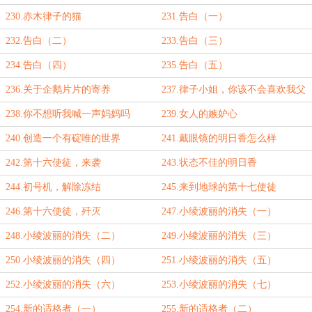
230.赤木律子的猫
231.告白（一）
232.告白（二）
233.告白（三）
234.告白（四）
235.告白（五）
236.关于企鹅片片的寄养
237.律子小姐，你该不会喜欢我父
亲吧？
238.你不想听我喊一声妈妈吗
239.女人的嫉妒心
240.创造一个有碇唯的世界
241.戴眼镜的明日香怎么样
242.第十六使徒，来袭
243.状态不佳的明日香
244.初号机，解除冻结
245.来到地球的第十七使徒
246.第十六使徒，歼灭
247.小绫波丽的消失（一）
248.小绫波丽的消失（二）
249.小绫波丽的消失（三）
250.小绫波丽的消失（四）
251.小绫波丽的消失（五）
252.小绫波丽的消失（六）
253.小绫波丽的消失（七）
254.新的适格者（一）
255.新的适格者（二）