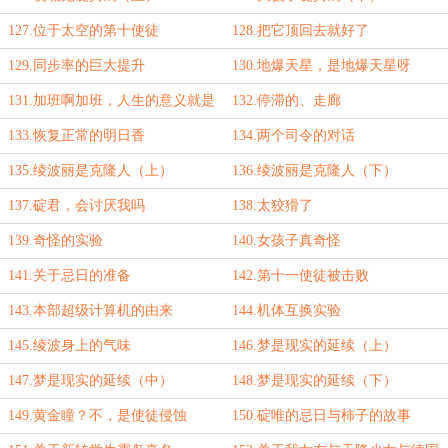
127.位于太空的第十使徒
128.把它顶回去就好了
129.同步率的巨大提升
130.地爆天星，是地爆天星呀
131.加班啊加班，人生的意义就是
132.停滞的、走廊
加班
133.恢复正常的明日香
134.两个司令的对话
135.绫波丽是克隆人（上）
136.绫波丽是克隆人（下）
137.碇君，会讨厌我吗
138.太狡猾了
139.奇怪的实验
140.女孩子真奇怪
141.关于忌日的准备
142.第十一使徒被击败
143.本部超级计算机的由来
144.机体互换实验
145.绫波身上的气味
146.梦是现实的延续（上）
147.梦是现实的延续（中）
148.梦是现实的延续（下）
149.黄金瞳？不，是使徒侵蚀
150.碇唯的忌日与柿子的故事