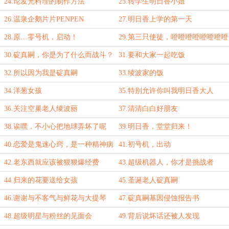
24.论发光料理的制作方法
25.转学生明日香小姐
26.温泉企鹅片片PENPEN
27.明日香上学的第一天
28.原…零号机，启动！
29.第三只使徒，噔噔噔噔噔噔噔噔
来袭
30.碇真嗣，你是为了什么而战斗？
31.要和大家一起吃饭
32.所以因为我是碇真嗣
33.绫波家的饭
34.洋葱女孩
35.特别允许你叫我明日香大人
36.关注空巢老人绫波丽
37.清清白白好朋友
38.诶嘿，不小心把地球弄坏了呢
39.明日香，堂堂归来！
40.恋爱是鬼迷心窍，是一种精神病
41.初号机，出动
42.老东西就应该被狠狠爆经费
43.超级机器人，你才是挑战者
44.归来的花要送给女孩
45.圣诞老人碇真嗣
46.谢谢与不客气与鲜花与大提琴
47.碇真嗣基因侵蚀报告书
48.超级明星与粉丝的见面会
49.背后说坏话还被人发现