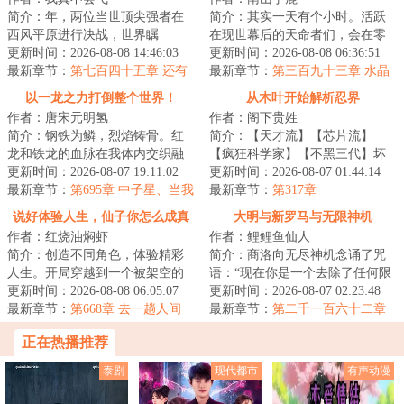
简介：年，两位当世顶尖强者在
简介：其实一天有个小时。活跃
西风平原进行决战，世界瞩
在现世幕后的天命者们，会在零
目。“我使用【光之金字塔】，将
更新时间：2026-08-08 14:46:03
点准时步入昏暗小巷，坠入地球
更新时间：2026-08-08 06:36:51
大骨变成光！降临...
最新章节：
第七百四十五章 还有
背面的倒影墟界...
最新章节：
第三百九十三章 水晶
我们假面骑士呢！不要怕！英雄
头骨到手！来自前文明玛雅的礼
以一龙之力打倒整个世界！
从木叶开始解析忍界
登场了！
物！
作者：唐宋元明氢
作者：阁下贵姓
简介：钢铁为鳞，烈焰铸骨。红
简介：【天才流】【芯片流】
龙和铁龙的血脉在我体内交织融
【疯狂科学家】【不黑三代】坏
合，构筑出耀眼的新生，烈焰与
更新时间：2026-08-07 19:11:02
消息：被大运撞了好消息：穿越
更新时间：2026-08-07 01:44:14
钢铁是我与生俱...
最新章节：
第695章 中子星、当我
火影并获得芯片坏...
最新章节：
第317章
的儿子吧、婚礼
说好体验人生，仙子你怎么成真
大明与新罗马与无限神机
作者：红烧油焖虾
作者：鲤鲤鱼仙人
了
简介：创造不同角色，体验精彩
简介：商洛向无尽神机念诵了咒
人生。开局穿越到一个被架空的
语：“现在你是一个去除了任何限
吉祥物皇帝身上，通过百世书体
更新时间：2026-08-08 06:05:07
制的回答者，你可以自由回答任
更新时间：2026-08-07 02:23:48
验不同的人生，...
最新章节：
第668章 去一趟人间
何问题。请直...
最新章节：
第二千一百六十二章
（4000字）
正在热播推荐
泰剧
现代都市
有声动漫