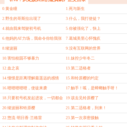
0.黄金瞳
1.死与新生
2.野生的哥斯拉出现了
3.什么，我打使徒？
4.就由我来驾驶初号机
5.你被强化了，快上
6.他妈的AT力场，我命令你给我张
7.葛城美里心怀愧疚
开呀！
8.绫波丽
9.没有互联网的世界
10.害怕校园不够暴力
11.妹控少年冬二
12.血之哀
13.第二适格者
14.憧憬是距离理解最遥远的感情
15.和铃原樱的约定
16.噔噔噔噔噔，使徒来袭
17.触手！呱，是蟑螂触手呀！
18.只要初号机发起进攻，一切都会
19.该去见铃原樱了
好起来的。
20.绫波丽和铃原樱
21.第二适格者，到来！
22.惣流·明日香·兰格雷
23.第一次亲密接触