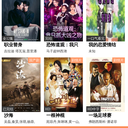
全12集
完结
一口气看完
职业替身
恐怖道观：我只
我的恋爱情结
吉拉迪·塔瓦翁,普里潘·
抓大凶之物
马子超钟西滟
未知
萨帕桑萨瓦特,Pors
国产剧
剧情片
剧情片
已完结
HD
HD中字
沙海
一根神棍
一场足球赛
吴磊,秦昊,张萌,杨蓉,
苑琼丹,朱咪咪,黄一山,
弗朗西斯科·潘诺菲
季晨,朱杰,朱戬,王皓
黄一飞,杨能,程东,李
诺,Alberto,Di,Stasio,