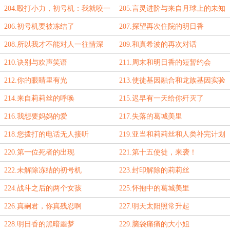
204.殴打小力，初号机：我就咬一
205.言灵进阶与来自月球上的未知
口
使徒
206.初号机要被冻结了
207.探望再次住院的明日香
208.所以我才不能对人一往情深
209.和真希波的再次对话
210.诀别与欢声笑语
211.周末和明日香的短暂约会
212.你的眼睛里有光
213.使徒基因融合和龙族基因实验
214.来自莉莉丝的呼唤
215.迟早有一天给你歼灭了
216.我想要妈妈的爱
217.失落的葛城美里
218.您拨打的电话无人接听
219.亚当和莉莉丝和人类补完计划
的全貌
220.第一位死者的出现
221.第十五使徒，来袭！
222.未解除冻结的初号机
223.封印解除的莉莉丝
224.战斗之后的两个女孩
225.怀抱中的葛城美里
226.真嗣君，你真残忍啊
227.明天太阳照常升起
228.明日香的黑暗噩梦
229.脑袋痛痛的大小姐