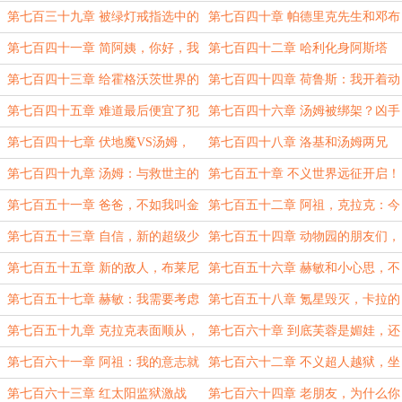
帅，爸爸你当统帅
士，去打异形吧
第七百三十九章 被绿灯戒指选中的
第七百四十章 帕德里克先生和邓布
荷鲁斯？
利多都是了不起的人
第七百四十一章 简阿姨，你好，我
第七百四十二章 哈利化身阿斯塔
叫楚雨荨
特，迎接我的魔法和爆弹枪！
第七百四十三章 给霍格沃茨世界的
第七百四十四章 荷鲁斯：我开着动
巫师们一点震撼
力甲，瑞雯都不是我对手！
第七百四十五章 难道最后便宜了犯
第七百四十六章 汤姆被绑架？凶手
傻的赫敏？
是伏地魔！
第七百四十七章 伏地魔VS汤姆，
第七百四十八章 洛基和汤姆两兄
我是帕德里克之子！
弟，联手对抗食死徒
第七百四十九章 汤姆：与救世主的
第七百五十章 不义世界远征开启！
和解
第七百五十一章 爸爸，不如我叫金
第七百五十二章 阿祖，克拉克：今
克斯.帕德里克？
天手感不好
第七百五十三章 自信，新的超级少
第七百五十四章 动物园的朋友们，
女！
你们好
第七百五十五章 新的敌人，布莱尼
第七百五十六章 赫敏和小心思，不
亚克！
义世界的目的
第七百五十七章 赫敏：我需要考虑
第七百五十八章 氪星毁灭，卡拉的
一下巫师界，我所追求这些的意义
哭泣
第七百五十九章 克拉克表面顺从，
第七百六十章 到底芙蓉是媚娃，还
背后告密
是自己父亲是媚娃？
第七百六十一章 阿祖：我的意志就
第七百六十二章 不义超人越狱，坐
是父亲的意志
在黄金王座上的彼得
第七百六十三章 红太阳监狱激战
第七百六十四章 老朋友，为什么你