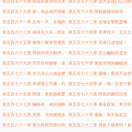
天
第五百五十七章 阿祖去皮尔特沃夫
第五百五十八章 这才是我们认识的
上大学？
阿祖
第五百五十九章 蔚：我会保护弱者
第五百六十章 阿祖暴揍绿箭侠
对抗强暴，对所爱至死不渝
第五百六十一章 总有一天，全城的
第五百六十二章 皮城女警凯瑟琳，
人都要高看我，高看我们帕德里克一
女儿的女朋友？
第五百六十三章 彼得见大头，拐走
第五百六十四章 哥谭毁灭，无主之
家
小蛋糕
地开启
第五百六十五章 彼得一夜将哥谭所
第五百六十六章 哥谭已成地狱！
有罪犯抓捕的都市传说
第五百六十七章 阿祖的骑士精神，
第五百六十八章 怎么蝙蝠侠是女
哥谭被恶人瓜分
的？！
第五百六十九章 芭芭拉和爆爆，谁
第五百七十章 重返哥谭的蝙蝠侠，
才是哥谭骑士呢？
遇险的小蛋糕
第五百七十一章 女儿这么小就会撩
第五百七十二章 爆爆：爱是不会突
妹！
然消失的
第五百七十三章 哥谭骑士齐聚，约
第五百七十四章 蔚：我一定是个鲁
德尔诱捕器
莽冲动的笨蛋！
第五百七十五章 阿祖：爸爸能捡婴
第五百七十六章 阿祖的癫狂狂想
儿，凭什么我不能捡？
曲！
第五百七十七章 蝙蝠侠：就叫她帕
第五百七十八章 重返双城，希尔科
德里克吧，愿她平安顺遂
和杰斯
第五百七十九章 杰斯，当你拥有改
第五百八十章 爆爆：我不喜欢艾
变世界的能力，就不需要别人的认可
克，因为他是黑人
第五百八十一章 希尔科和范德尔的
第五百八十二章 我是个祸害吗？爸