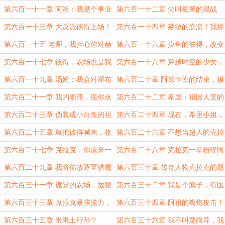
挥动！
里，温煦的光！
第六百一十一章 阿祖：我是个事业
第六百一十二章 尖叫棚屋的混战
心很重的男孩
第六百一十三章 大反派彼得上场！
第六百一十四章 赫敏的崩溃！我那
么信任你！
第六百一十五 老师，我担心你对赫
第六百一十六章 摸鱼的彼得，改变
敏图谋不轨
结局的希里
第六百一十七章 彼得，农场也是我
第六百一十八章 穿越时空的少女，
的家园故国
原来不止是我！
第六百一十九章 汤姆：我会对邓布
第六百二十章 阿兹卡班的结束，爆
利多出手的！
爆和蔚的第一次
第六百二十一章 我的雨燕，愿你永
第六百二十二章 希里：祖国人笑的
远步履轻捷，笑声豪放
这么治愈，一定是个和善男孩！
第六百二十三章 伪装成小白兔的祖
第六百二十四章 现在，希里小姐，
国人
打开传送门！
第六百二十五章 就把彼得喊来，收
第六百二十六章 不想当超人的克拉
拾祖国人吧
克
第六百二十七章 克拉克，你原来一
第六百二十八章 克拉克一拳粉碎阿
直在装！竟然早就会飞了！
祖超人梦
第六百二十九章 我将你放逐至猎魔
第六百三十章 传奇人物克拉克的愿
人大陆
望
第六百三十一章 诡异的农场，放狠
第六百三十二章 我是个疯子，有医
话的阿祖
生开的证明！
第六百三十三章 克拉克暴露能力，
第六百三十四章 阿祖的嘴炮攻击！
阿祖的愤怒
第六百三十五章 米果土行孙？
第六百三十六章 我不叫楚雨荨，我