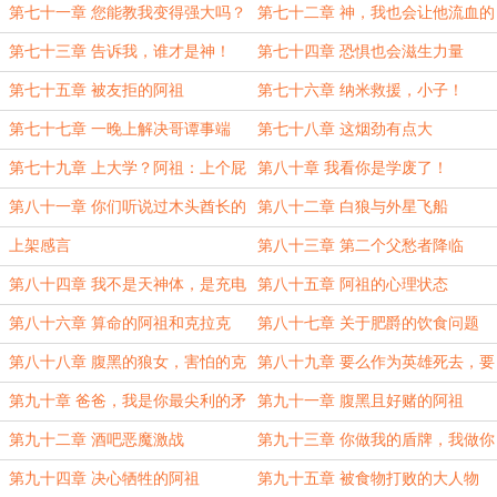
第七十一章 您能教我变得强大吗？
第七十二章 神，我也会让他流血的
第七十三章 告诉我，谁才是神！
第七十四章 恐惧也会滋生力量
第七十五章 被友拒的阿祖
第七十六章 纳米救援，小子！
第七十七章 一晚上解决哥谭事端
第七十八章 这烟劲有点大
第七十九章 上大学？阿祖：上个屁
第八十章 我看你是学废了！
第八十一章 你们听说过木头酋长的
第八十二章 白狼与外星飞船
故事吗？
上架感言
第八十三章 第二个父愁者降临
第八十四章 我不是天神体，是充电
第八十五章 阿祖的心理状态
宝！
第八十六章 算命的阿祖和克拉克
第八十七章 关于肥爵的饮食问题
第八十八章 腹黑的狼女，害怕的克
第八十九章 要么作为英雄死去，要
拉克！
么活到变成恶人
第九十章 爸爸，我是你最尖利的矛
第九十一章 腹黑且好赌的阿祖
第九十二章 酒吧恶魔激战
第九十三章 你做我的盾牌，我做你
的长矛，我们一起战斗
第九十四章 决心牺牲的阿祖
第九十五章 被食物打败的大人物