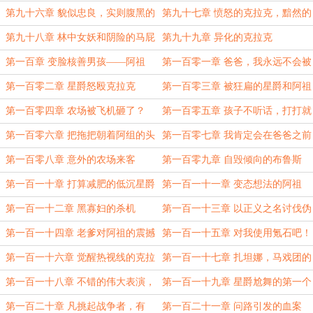
第九十六章 貌似忠良，实则腹黑的
第九十七章 愤怒的克拉克，黯然的
星爵
父亲
第九十八章 林中女妖和阴险的马屁
第九十九章 异化的克拉克
第一百章 变脸核善男孩——阿祖
第一百零一章 爸爸，我永远不会被
外星人绑架吗？
第一百零二章 星爵怒殴克拉克
第一百零三章 被狂扁的星爵和阿祖
第一百零四章 农场被飞机砸了？
第一百零五章 孩子不听话，打打就
好了！
第一百零六章 把拖把朝着阿组的头
第一百零七章 我肯定会在爸爸之前
上砸去
死去
第一百零八章 意外的农场来客
第一百零九章 自毁倾向的布鲁斯
第一百一十章 打算减肥的低沉星爵
第一百一十一章 变态想法的阿祖
第一百一十二章 黑寡妇的杀机
第一百一十三章 以正义之名讨伐伪
君子的阿祖
第一百一十四章 老爹对阿祖的震撼
第一百一十五章 对我使用氪石吧！
第一百一十六章 觉醒热视线的克拉
第一百一十七章 扎坦娜，马戏团的
克，思想不对劲
首席魔术师
第一百一十八章 不错的伟大表演，
第一百一十九章 星爵尬舞的第一个
就是有点废人
受害者
第一百二十章 凡挑起战争者，有
第一百二十一章 问路引发的血案