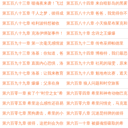
对决
爸
第五百八十三章 噬魂夜来袭！飞过
第五百八十四章 来自暗影岛的黑雾
暴雨的青鸟
亡灵大军！
第五百八十五章 千人之梦，彼得成
第五百八十六章 爸爸，我觉得你不
为祖安神明
像以前杀伐果断了
第五百八十七章 哈利波特想被收
第五百八十八章 小天狼星布莱克和
养？
卢平
第五百八十九章 克洛伊绑架事件！
第五百九十章 念诗之王爆爆
前进意味着什么？
第五百九十一章 第一次毫无感情波
第五百九十二章 传奇巫师帕德里
动的杀人
克，谁在魔改我？
第五百九十三章 洛基：你知道，爸
第五百九十四章 博格特，我们最恐
爸，我一向不喜欢说谎
惧的东西是什么？
第五百九十五章 直面内心恐惧，洛
第五百九十六章 社死的瑞雯，原来
基被放逐！
她害怕有人抢夺父爱
第五百九十七章 洛基：让我来教育
第五百九十八章 魁地奇比赛，遮天
一下救世主
蔽日的摄魂怪
第五百九十九章 爆爆：父亲在身
第六百章 狼人问题和时空旅客
边，快乐就会源源不断
第六百零一章 捡了个“时空之女”希
第六百零四章 希里和神奇动物巴克
里雅
比克
第六百零五章 希里这么感性还容易
第六百零六章 希里问情史，马克逛
脸红，难道不是少女吗？！
酒吧？
第六百零七章 黑狗袭击，希里的小
第六百零八章 沉迷昆特牌的彼得
心思
第六百零九章 彼得，这把剑会为你
第六百一十章 被摄魂怪吸取的希