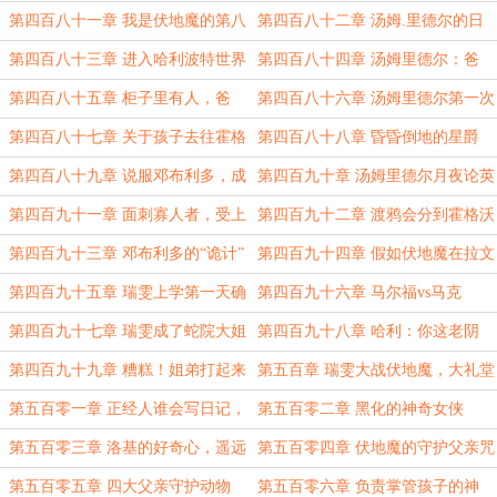
的大蛇
愁者降临
第四百八十一章 我是伏地魔的第八
第四百八十二章 汤姆.里德尔的日
个魂器？
记
第四百八十三章 进入哈利波特世界
第四百八十四章 汤姆里德尔：爸
爸，黑魔王是谁？
第四百八十五章 柜子里有人，爸
第四百八十六章 汤姆里德尔第一次
爸！
与救世主交锋
第四百八十七章 关于孩子去往霍格
第四百八十八章 昏昏倒地的星爵
沃茨留学之问题
第四百八十九章 说服邓布利多，成
第四百九十章 汤姆里德尔月夜论英
功入学
雄
第四百九十一章 面刺寡人者，受上
第四百九十二章 渡鸦会分到霍格沃
赏，尽管说出爸爸的缺点
茨哪个学院？
第四百九十三章 邓布利多的“诡计”
第四百九十四章 假如伏地魔在拉文
卡劳
第四百九十五章 瑞雯上学第一天确
第四百九十六章 马尔福vs马克
立蛇院地位
第四百九十七章 瑞雯成了蛇院大姐
第四百九十八章 哈利：你这老阴
头
货！
第四百九十九章 糟糕！姐弟打起来
第五百章 瑞雯大战伏地魔，大礼堂
了！
危机
第五百零一章 正经人谁会写日记，
第五百零二章 黑化的神奇女侠
汤姆里德尔：我！
第五百零三章 洛基的好奇心，遥远
第五百零四章 伏地魔的守护父亲咒
的少女
第五百零五章 四大父亲守护动物
第五百零六章 负责掌管孩子的神