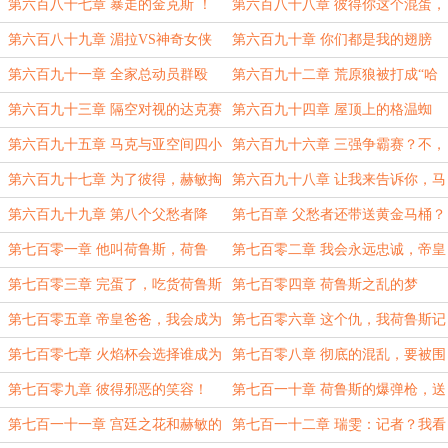
这个农场有什么不一样！
里克农场
第六百八十七章 暴走的金克斯 ！
第六百八十八章 彼得你这个混蛋，
难道想要老牛吃嫩草？
第六百八十九章 湄拉VS神奇女侠
第六百九十章 你们都是我的翅膀
第六百九十一章 全家总动员群殴
第六百九十二章 荒原狼被打成“哈
士奇”了
第六百九十三章 隔空对视的达克赛
第六百九十四章 屋顶上的格温蜘
德
蛛，与彼得月夜谈心
第六百九十五章 马克与亚空间四小
第六百九十六章 三强争霸赛？不，
贩
几强还不清楚
第六百九十七章 为了彼得，赫敏掏
第六百九十八章 让我来告诉你，马
出了魔杖！
克，什么才是父亲神选的力量
第六百九十九章 第八个父愁者降
第七百章 父愁者还带送黄金马桶？
临？
第七百零一章 他叫荷鲁斯，荷鲁
第七百零二章 我会永远忠诚，帝皇
斯.帕德里克。
爸爸！
第七百零三章 完蛋了，吃货荷鲁斯
第七百零四章 荷鲁斯之乱的梦
要把农场吃破产！
第七百零五章 帝皇爸爸，我会成为
第七百零六章 这个仇，我荷鲁斯记
所向披靡的射手座
下了！
第七百零七章 火焰杯会选择谁成为
第七百零八章 彻底的混乱，要被围
帕德里克农场勇士？
殴的邓布利多
第七百零九章 彼得邪恶的笑容！
第七百一十章 荷鲁斯的爆弹枪，送
危！
给帝皇爸爸的礼物
第七百一十一章 宫廷之花和赫敏的
第七百一十二章 瑞雯：记者？我看