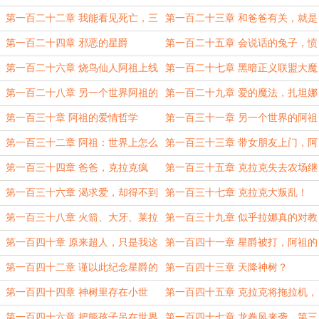
罪！
第一百二十二章 我能看见死亡，三
第一百二十三章 和爸爸有关，就是
万五千个生命脱落
正义的！
第一百二十四章 邪恶的星爵
第一百二十五章 会说话的兔子，愤
怒的阿祖！
第一百二十六章 烧鸟仙人阿祖上线
第一百二十七章 黑暗正义联盟大魔
法师，是个笨蛋？
第一百二十八章 另一个世界阿祖的
第一百二十九章 爱的魔法，扎坦娜
谎言
直入天神境
第一百三十章 阿祖的爱情哲学
第一百三十一章 另一个世界的阿祖
也有父亲？
第一百三十二章 阿祖：世界上怎么
第一百三十三章 带女朋友上门，阿
会有这种变态？
祖被挑衅
第一百三十四章 爸爸，克拉克疯
第一百三十五章 克拉克失去农场继
了！
承权
第一百三十六章 渴求爱，却得不到
第一百三十七章 克拉克大叛乱！
回报的另一个阿祖
第一百三十八章 火箭、大牙、莱拉
第一百三十九章 似乎拉娜真的对教
和板板
父比较感兴趣
第一百四十章 原来超人，只是我这
第一百四十一章 星爵被打，阿祖的
个堪萨斯农民的梦?
态度
第一百四十二章 谨以此纪念星爵的
第一百四十三章 天降神树？
英雄徽章
第一百四十四章 神树里存在小世
第一百四十五章 克拉克将拖拉机，
界？阿祖和星爵的秘密
当做了致命武器
第一百四十六章 把熊孩子吊在世界
第一百四十七章 龙卷风来袭，第三