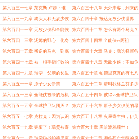
叫斯莫威尔执法官
第六百三十七章 莱克斯.卢瑟：谁
第六百三十八章 天外来客，到来的
才是真正的英雄？
宇宙危机！
第六百三十九章 狗头人和无敌少侠
第六百四十章 抵达无敌少侠世界
第六百四十一章 无敌少侠和全能侠
第六百四十二章 怎么有两个马克？
的会面
第六百四十三章 汤姆的野心，化身
第六百四十四章 全能侠vs阿祖
大蛇丸
第六百四十五章 叛逆的马克，到底
第六百四十六章 马克：我选择新爸
谁是父亲？
爸！
第六百四十七章 被一根手指打败的
第六百四十八章 无敌少侠：不如你
无敌少侠
把我妈娶了吧
第六百四十九章 瑞雯：父亲的长生
第六百五十章 帕德里克真的有七八
代表着什么？
个孩子还是单身？
第六百五十一章 原子少女伊芙
第六百五十二章 请叫我格兰芬多少
侠
第六百五十三章 全能侠被绿的危机
第六百五十四章 彼得vs全球护卫队
第六百五十五章 全球护卫队团灭？
第六百五十六章 原子少女伊芙的愿
望
第六百五十七章 克拉克：因为认识
第六百五十八章 火星寄生虫，伊芙
你，我是最幸运的超人
的梦
第六百五十九章 完蛋了！瑞雯被寄
第六百六十章 黑暗渡鸦现世！
生了！
第六百六十一章 瑞雯独战帕德里克
第六百六十二章 濒临死亡觉醒的原