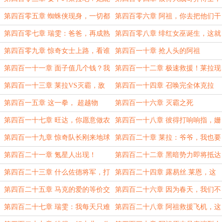
打灭霸
谁是反派？
第四百零五章 蜘蛛侠现身，一切都
第四百零六章 阿祖，你去把他们干
在计划中
掉！阿祖：我 ？
第四百零七章 瑞雯：爸爸，再成熟
第四百零八章 绯红女巫诞生，这就
的孩子，在父母面前都是小孩子
是我送的农场！
第四百零九章 惊奇女士上路，看谁
第四百一十章 抢人头的阿祖
摇人厉害！
第四百一十一章 面子值几个钱？我
第四百一十二章 极速救援！莱拉现
孙女天下无敌
身
第四百一十三章 莱拉VS灭霸，敌
第四百一十四章 召唤完全体克拉
人还是友人？
克，无敌少侠马克
第四百一五章 这一拳， 超越物
第四百一十六章 灭霸之死
理，洞穿想象！
第四百一十七章 旺达，你愿意做农
第四百一十八章 彼得打响响指，姗
场的主人吗？
姗来迟的惊奇队长
第四百一十九章 惊奇队长刚来地球
第四百二十章 莱拉：爷爷，我也要
就挨打了
守护农场
第四百二十一章 氪星人出现！
第四百二十二章 黑暗势力即将抵达
地球！
第四百二十三章 什么佐德将军，打
第四百二十四章 露易丝.莱恩，这
的就是他！
就是儿媳妇？
第四百二十五章 马克的爱的等价交
第四百二十六章 因为春天，我们不
换
会梦见死亡
第四百二十七章 瑞雯：我每天只难
第四百二十八章 阿祖救援飞机，这