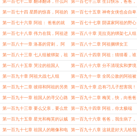
第一百七十二章 翻译翻译，什么叫
第一百七十三章 生日快乐，爸爸，
惊喜！
提前的祝福
第一百七十四 星爵的惊喜，阿祖的
第一百七十五章 神奇女侠也会自卑
噩梦
和被霸凌
第一百七十六章 阿祖： 爸爸的就
第一百七十七章 阴谋家阿祖的野心
是我的，怎么叫偷呢？
计划
第一百七十八章 伟力在我，阿祖进
第一百八十章 克拉克的绑架七人组
入黑袍！
计划
第一百八十一章 洛基的背刺， 阿
第一百八十二章 阿祖捆绑女王
祖的沉默
第一百八十三章 七人组被绑架，祖
第一百八十四章 阿祖：猜猜看，谁
国人的愤怒
没有被邀请？
第一百八十五章 哭泣的祖国人
第一百八十六章 分不清现实和梦境
的阿祖
第一百九十章 阿祖大战七人组
第一百九十一章 全民公敌的阿祖被
按头了
第一百九十二章 彼得和阿祖的另类
第一百九十章 总有刁儿子想害我！
战斗
第一百九十一章 祖国人的寻父心路
第一百九十二章 梅芙，快，向爸爸
历程
打招呼！
第一百九十三章 要么父亲，要么世
第一百九十四章 阿祖，你太极端
界，选择吧！
了！
第一百九十五章 星光和梅芙的认贼
第一百九十六章 爸爸，我生病了，
作父
还有救吗？
第一百九十七章 祖国人的雕像和电
第一百九十八章 这就是好大儿给我