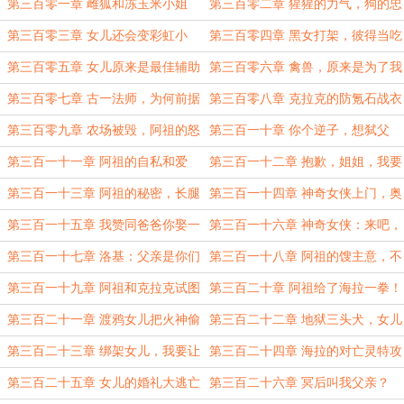
最难以忘怀的那天
第三百零一章 雌狐和冻玉米小姐
第三百零二章 猩猩的力气，狗的忠
诚，豹子的搬运速度。
第三百零三章 女儿还会变彩虹小
第三百零四章 黑女打架，彼得当吃
马？！
光群众
第三百零五章 女儿原来是最佳辅助
第三百零六章 禽兽，原来是为了我
的动物属性！
第三百零七章 古一法师，为何前据
第三百零八章 克拉克的防氪石战衣
而后恭？
第三百零九章 农场被毁，阿祖的怒
第三百一十章 你个逆子，想弑父
火
吗？
第三百一十一章 阿祖的自私和爱
第三百一十二章 抱歉，姐姐，我要
守护新家——农场！
第三百一十三章 阿祖的秘密，长腿
第三百一十四章 神奇女侠上门，奥
美女到访！
林匹斯神不过如此！
第三百一十五章 我赞同爸爸你娶一
第三百一十六章 神奇女侠：来吧，
个寡妇
彼得，和我打一架
第三百一十七章 洛基：父亲是你们
第三百一十八章 阿祖的馊主意，不
之后的——新神！
听话认个教女就好了
第三百一十九章 阿祖和克拉克试图
第三百二十章 阿祖给了海拉一拳！
举起王冠
第三百二十一章 渡鸦女儿把火神偷
第三百二十二章 地狱三头犬，女儿
了
危！
第三百二十三章 绑架女儿，我要让
第三百二十四章 海拉的对亡灵特攻
你求死不能！
第三百二十五章 女儿的婚礼大逃亡
第三百二十六章 冥后叫我父亲？