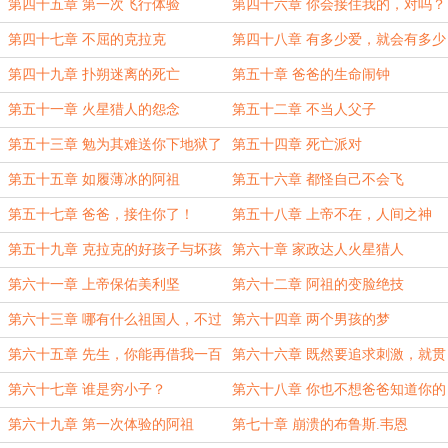
第四十五章 第一次飞行体验
第四十六章 你会接住我的，对吗？
第四十七章 不屈的克拉克
第四十八章 有多少爱，就会有多少
憎恨
第四十九章 扑朔迷离的死亡
第五十章 爸爸的生命闹钟
第五十一章 火星猎人的怨念
第五十二章 不当人父子
第五十三章 勉为其难送你下地狱了
第五十四章 死亡派对
第五十五章 如履薄冰的阿祖
第五十六章 都怪自己不会飞
第五十七章 爸爸，接住你了！
第五十八章 上帝不在，人间之神
第五十九章 克拉克的好孩子与坏孩
第六十章 家政达人火星猎人
子
第六十一章 上帝保佑美利坚
第六十二章 阿祖的变脸绝技
第六十三章 哪有什么祖国人，不过
第六十四章 两个男孩的梦
是堪萨斯农民的一个梦
第六十五章 先生，你能再借我一百
第六十六章 既然要追求刺激，就贯
美元吗？
彻到底
第六十七章 谁是穷小子？
第六十八章 你也不想爸爸知道你的
骗子身份吧？
第六十九章 第一次体验的阿祖
第七十章 崩溃的布鲁斯.韦恩