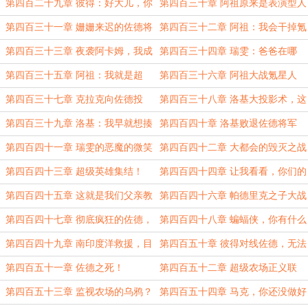
过一次
次不一样
第四百二十九章 彼得：好大儿，你
第四百三十章 阿祖原来是表演型人
们才是真正的英雄
格！
第四百三十一章 姗姗来迟的佐德将
第四百三十二章 阿祖：我会干掉氪
军
星人的
第四百三十三章 夜袭阿卡姆，我成
第四百三十四章 瑞雯：爸爸在哪
了P先生？
儿？
第四百三十五章 阿祖：我就是超
第四百三十六章 阿祖大战氪星人
人，谁赞成？谁反对？
第四百三十七章 克拉克向佐德投
第四百三十八章 洛基大投影术，这
降，为了阿祖
里的一草一木我都记得
第四百三十九章 洛基：我早就想揍
第四百四十章 洛基败退佐德将军
氪星人了
第四百四十一章 瑞雯的恶魔的微笑
第四百四十二章 大都会的毁灭之战
第四百四十三章 超级英雄集结！
第四百四十四章 让我看看，你们的
父亲帕德里克，教会了你们什么
第四百四十五章 这就是我们父亲教
第四百四十六章 帕德里克之子大战
的本领！
佐德
第四百四十七章 彻底疯狂的佐德，
第四百四十八章 蝙蝠侠，你有什么
愤怒的瑞雯
对付我的预案吗？
第四百四十九章 南印度洋救援，目
第四百五十章 彼得对线佐德，无法
标是女超人！
屈服
第四百五十一章 佐德之死！
第四百五十二章 超级农场正义联
盟，你才是真正的英雄
第四百五十三章 监视农场的乌鸦？
第四百五十四章 马克，你还没做好