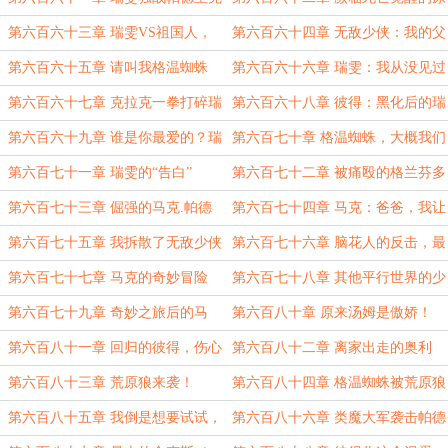
家族
子女侠
第六百六十三章 瑞雯VS祖国人，
第六百六十四章 无敌少侠：我的父
谁是缺爱之人？
亲怎么是报社老板？
第六百六十五章 请叫我格温蜘蛛
第六百六十六章 瑞雯：我从没见过
这么弱的哥哥
第六百六十七章 克拉克一拳打碎瑞
第六百六十八章 彼得：黑化后的瑞
雯独爱父亲梦
雯，脑子里想的是什么？
第六百六十九章 谁是你最爱的？瑞
第六百七十章 格温蜘蛛，大概我们
雯大满意
都是父愁者吧
第六百七十一章 瑞雯的“告白”
第六百七十二章 被痛殴的格兰芬多
少侠
第六百七十三章 倔强的马克.帕德
第六百七十四章 马克：爸爸，我让
里克，打死不说！
你失望了吗？
第六百七十五章 我拆散了无敌少侠
第六百七十六章 脑花人的反击，最
和他女朋友？！
大的敌人现身！
第六百七十七章 马克的奇妙冒险
第六百七十八章 其他平行世界的少
侠，都是恶棍？！
第六百七十九章 奇妙之旅后的马
第六百八十章 原来汤姆是傲娇！
克，再度成为沙包
第六百八十一章 回归的彼得，伤心
第六百八十二章 离家出走的奥利
的奥利弗
弗？！
第六百八十三章 荒原狼来袭！
第六百八十四章 格温蜘蛛被荒原狼
擒获
第六百八十五章 我倒是想要试试，
第六百八十六章 类魔大军袭击帕德