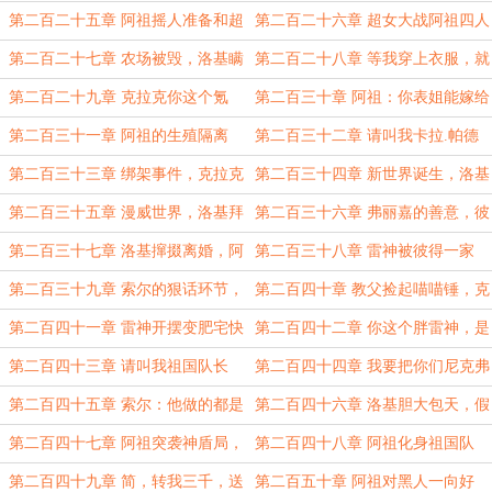
袭的氪星少女！
竟然想泡我教父！
第二百二十五章 阿祖摇人准备和超
第二百二十六章 超女大战阿祖四人
女约架
组
第二百二十七章 农场被毁，洛基瞒
第二百二十八章 等我穿上衣服，就
天过海
把你们全杀了
第二百二十九章 克拉克你这个氪
第二百三十章 阿祖：你表姐能嫁给
奸！
父亲吗？
第二百三十一章 阿祖的生殖隔离
第二百三十二章 请叫我卡拉.帕德
论，彼得太空救援！
里克
第二百三十三章 绑架事件，克拉克
第二百三十四章 新世界诞生，洛基
痛失闺蜜和吾爱
的野心
第二百三十五章 漫威世界，洛基拜
第二百三十六章 弗丽嘉的善意，彼
拉娜为母后
得打响响指
第二百三十七章 洛基撺掇离婚，阿
第二百三十八章 雷神被彼得一家
祖前往漫威！
人，不讲武德群殴
第二百三十九章 索尔的狠话环节，
第二百四十章 教父捡起喵喵锤，克
复仇迫在眉睫
拉克选择人情世故
第二百四十一章 雷神开摆变肥宅快
第二百四十二章 你这个胖雷神，是
乐神
彻底赖上我了
第二百四十三章 请叫我祖国队长
第二百四十四章 我要把你们尼克弗
瑞局长，抓去种棉花
第二百四十五章 索尔：他做的都是
第二百四十六章 洛基胆大包天，假
我的动作啊！
冒奥丁搞离婚
第二百四十七章 阿祖突袭神盾局，
第二百四十八章 阿祖化身祖国队
黑寡妇现身
长，绑架尼克弗瑞
第二百四十九章 简，转我三千，送
第二百五十章 阿祖对黑人一向好