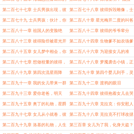
父亲？
人生小感悟
第二百七十七章 士兵男孩出现，彼
第二百七十八章 彼得拆毁雕像，士
得强势回归
兵男孩吐露心声
第二百七十九 士兵男孩：伙计，你
第二百八十章 星光梅开二度的叫爸
以为你很强吗
爸
第二百八十一章 祖国人的变脸绝
第二百八十二章 彼得的爷爷辈分
技，折服深海
第二百八十三章 彼得险些被星光开
第二百八十四章 生物爹不如农场爹
车撞断腰
第二百八十五章 女儿梦中相会，你
第二百八十六章 为迎接女儿的准
是谁？
备，阿祖的拳头
第二百八十七章 想做校董的彼得，
第二百八十八章 梦魇袭击小镇，正
给儿女铺路
邪降临
第二百八十九章 第四次流星雨降
第二百九十章 第四个婴儿到手，灵
临，三宫魔危机袭来！
魂碎片继承
第二百九十一章 我的女儿带来一群
第二百九十二章 渡鸦的眼泪
父愁者
第二百九十三章 爱你老爸，明天
第二百九十四章 彼得抱着女儿去哭
见！
穷
第二百九十五章 奥丁的礼物，星爵
第二百九十六章 克拉克：你安慰人
的反思
好伤人
第二百九十七章 女儿从小就卷，彼
第二百九十八章 克拉克不打球改拯
得猛男沉迷小马
救世界
第二百九十九章 洛基的礼物，人生
第三百章 女儿为了我，化身大盗？