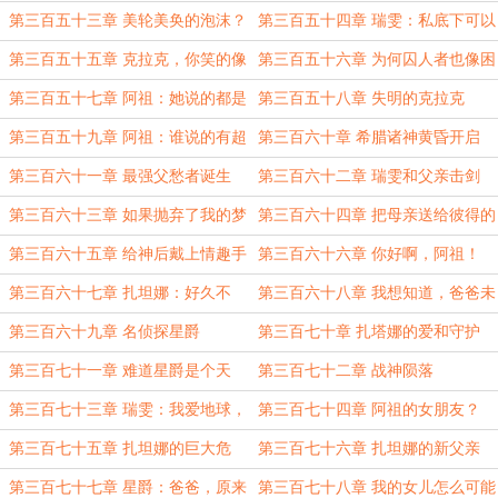
希望之花
么爷爷，叫老爷！
第三百五十三章 美轮美奂的泡沫？
第三百五十四章 瑞雯：私底下可以
不，你是真实的你！
叫父亲吗？
第三百五十五章 克拉克，你笑的像
第三百五十六章 为何囚人者也像困
个傻子！
兽？
第三百五十七章 阿祖：她说的都是
第三百五十八章 失明的克拉克
我的词！
第三百五十九章 阿祖：谁说的有超
第三百六十章 希腊诸神黄昏开启
级听力就不要眼睛了？
第三百六十一章 最强父愁者诞生
第三百六十二章 瑞雯和父亲击剑
第三百六十三章 如果抛弃了我的梦
第三百六十四章 把母亲送给彼得的
想与纯真，爸爸，我宁愿去死
大孝子
第三百六十五章 给神后戴上情趣手
第三百六十六章 你好啊，阿祖！
铐
第三百六十七章 扎坦娜：好久不
第三百六十八章 我想知道，爸爸未
见，先生。
来会有几个老婆？
第三百六十九章 名侦探星爵
第三百七十章 扎塔娜的爱和守护
第三百七十一章 难道星爵是个天
第三百七十二章 战神陨落
才？
第三百七十三章 瑞雯：我爱地球，
第三百七十四章 阿祖的女朋友？
也更爱爸爸
第三百七十五章 扎坦娜的巨大危
第三百七十六章 扎坦娜的新父亲
机！
——彼得.帕德里克
第三百七十七章 星爵：爸爸，原来
第三百七十八章 我的女儿怎么可能