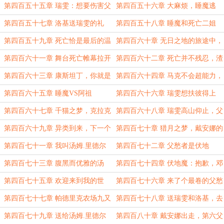
准备拯救世界
第四百五十五章 瑞雯：想要伤害父
第四百五十六章 大麻烦，睡魔逃
亲，神也杀给你看！
脱！
第四百五十七章 洛基送瑞雯的礼
第四百五十八章 睡魔和死亡二姐
物：生日快乐
第四百五十九章 死亡恰是最后的温
第四百六十章 无日之地的旅途中，
柔
爸爸依然陪着你
第四百六十一章 舞台死亡帷幕拉开
第四百六十二章 死亡并不残忍，渣
康现身
第四百六十三章 康斯坦丁，你就是
第四百六十四章 马克不会超能力，
个臭狗屎！
但他反而值得学习
第四百六十五章 睡魔VS阿祖
第四百六十六章 瑞雯想扶彼得上
位！
第四百六十七章 千猫之梦，克拉克
第四百六十八章 瑞雯高山仰止，父
的震惊 ！
亲的忽悠大法！
第四百六十九章 异类到来，下一个
第四百七十章 猎月之梦，戴安娜的
婴儿从天而降？
恐惧
第四百七十一章 我叫汤姆.里德尔
第四百七十二章 父愁者是伏地
魔？！
第四百七十三章 腹黑而优雅的汤
第四百七十四章 伏地魔：抱歉，邓
姆.里德尔
布利多，这次不选你
第四百七十五章 欢迎来到我的世
第四百七十六章 来了个最卷的父愁
界，汤姆.里德尔
者
第四百七十七章 帕德里克农场九又
第四百七十八章 送瑞雯和洛基，去
四分之三
霍格沃茨？
第四百七十九章 送给汤姆.里德尔
第四百八十章 戴安娜出走，第六父