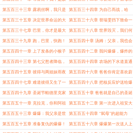
事的主角
的对话
第五百三十三章 露易丝啊，我只是
第五百三十四章 为自己而战，哈
时间的旅人
尔.乔丹之死
第五百三十五章 决定世界命运的大
第五百三十六章 替瑞雯挡下致命一
战开启
击的汤姆，我们不是姐弟吗
第五百三十七章 巴里，你才是最大
第五百三十八章 世界毁灭，我们何
反派！
去何从？
第五百三十九章 跑，巴里，快跑！
第五百四十章 汤姆：父亲，我也会
有爱吗？
第五百四十一章 上了发条的小猴子
第五百四十二章 我叫爆爆，爆炸的
爆！
第五百四十三章 第七父愁者降临，
第五百四十四章 农场的下水道直通
咋有点不一样？
祖安？
第五百四十五章 彼得与两姐妹雨夜
第五百四十六章 爸爸你肯定喜欢蔚
谈心
多一点
第五百四十七章 难道彼得又生了一
第五百四十八章 把核反应炉送给爆
个“妖怪”女儿？
爆？！
第五百四十九章 圣诞节帕德里克家
第五百五十章 爸爸就是自己的圣诞
族，全员大集合
老人
第五百五十一章 克拉克，你和阿祖
第五百五十二章 第一次进入祖安大
谁厉害？
世界
第五百五十三章 爆爆：我父亲是世
第五百五十四章 “弑母”的超能力
界上最好的爸爸！
者？
第五百五十五章 准备复仇的爆爆！
第五百五十六章 爆爆第一次送人上