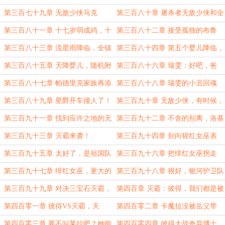
你喜欢黑丝？！
有中二病？
第三百七十九章 无敌少侠马克
第三百八十章 屠杀者无敌少侠和全
能侠
第三百八十一章 十七岁弱成鸡，十
第三百八十二章 接受孤独的布鲁
七岁后我无敌
斯，风雨欲来的农场
第三百八十三章 流星雨降临，全镇
第三百八十四章 第五个婴儿降临，
大逃离
怎么好像有点大？
第三百八十五章 天降婴儿，随机附
第三百八十六章 瑞雯：好吧，爸
送陨石碎片和使用指南
爸，我会保护弱小的他的
第三百八十七章 帕德里克家族再添
第三百八十八章 瑞雯的小丑回魂
一员
第三百八十九章 星爵开车撞人了！
第三百九十章 无敌少侠，有时候，
天赋也是一种诅咒。
第三百九十一章 找到应许之地的无
第三百九十二章 不舍的别离，洛基
敌少侠
的幻觉
第三百九十三章 灭霸来袭！
第三百九十四章 别向猩红女巫表
白，会发生不幸！
第三百九十五章 太好了，是祖国队
第三百九十六章 把绯红女巫拐走
长，我们有救了！
第三百九十七章 绯红女巫，更大的
第三百九十八章 很好，银河护卫队
对农场的野心
有了一个新爸爸
第三百九十九章 对决三宝石灭霸，
第四百章 灭霸：彼得，我们都是被
目标是卡魔拉
爱所累之人
第四百零一章 彼得VS灭霸，天
第四百零二章 卡魔拉没被岳父带
命！
走，被爸爸拐走了
第四百零三章 要不叫莱拉吧？她能
第四百零四章 彼得大战奇异博士，