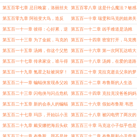
第五百零七章 忌日晚宴，洛丽丝夫
第五百零八章 这是什么魔法？敏感
人之死
女孩赫敏
第五百零九章 阿祖变大鸟，造反
第五百一十章 瑞雯和马克的姐弟关
吗？
系，找球手决定胜负！
第五百一十一章 彼得：心好累，逆
第五百一十二章 凶手难道是汤姆.
子没一个省心的！
里德尔？！
第五百一十三章 为了金妮，马克的
第五百一十四章 密室打开，马克携
勇气
手瑞雯姐弟出马
第五百一十五章 汤姆，你这个父愁
第五百一十六章 第一次阿瓦达啃大
者，真背叛了父亲？
瓜！
第五百一十七章 传承家业，谁斗得
第五百一十八章 汤姆，在爱的道路
过你，汤姆！
上走的更远吧
第五百一十九章 氪星之耻被洞穿！
第五百二十章 克拉克逝去父亲的梦
第五百二十一章 蝙蝠侠发现杀父凶
第五百二十二章 布鲁斯的人生选
手！
择，如果时间能逆转
第五百二十三章 闪电侠与闪点危机
第五百二十四章 克拉克没爸爸妈妈
了
第五百二十五章 新的会杀人的蝙蝠
第五百二十六章 假如布鲁斯.韦恩
侠？
的父亲成了蝙蝠侠
第五百二十七章 玛莎，开始以小丑
第五百二十八章 被闪电劈了两次的
自居
闪电侠
第五百二十九章 戴安娜把海后头砍
第五百三十章 马克这小子似乎也是
下来了
种族骑士
第五百三十一章 布鲁斯，我不是故
第五百三十二章 布鲁斯和小丑母亲