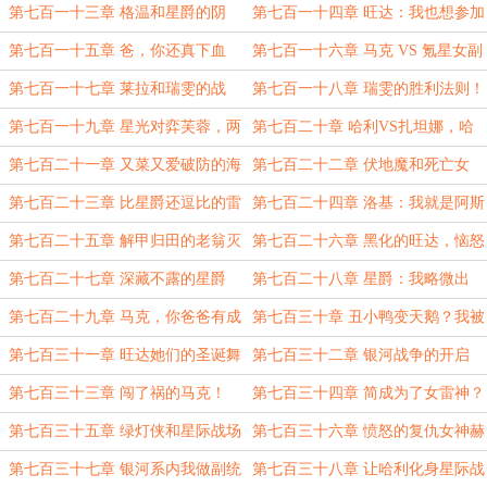
泪奔
你是故意来找事的！
第七百一十三章 格温和星爵的阴
第七百一十四章 旺达：我也想参加
谋！
争霸赛，我也可以爱农场
第七百一十五章 爸，你还真下血
第七百一十六章 马克 VS 氪星女副
本！ 莱拉都喊来了！
官
第七百一十七章 莱拉和瑞雯的战
第七百一十八章 瑞雯的胜利法则！
斗，谁才是天选之女？
第七百一十九章 星光对弈芙蓉，两
第七百二十章 哈利VS扎坦娜，哈
败俱伤
利你个叛徒！
第七百二十一章 又菜又爱破防的海
第七百二十二章 伏地魔和死亡女
拉
神？你还远远不够你父亲
第七百二十三章 比星爵还逗比的雷
第七百二十四章 洛基：我就是阿斯
神？
加德和帕德里克农场的王子！
第七百二十五章 解甲归田的老翁灭
第七百二十六章 黑化的旺达，恼怒
霸！
的瑞雯！
第七百二十七章 深藏不露的星爵
第七百二十八章 星爵：我略微出
手，就是你们的极限！
第七百二十九章 马克，你爸爸有成
第七百三十章 丑小鸭变天鹅？我被
为别人的舞伴吗？
邀请见证？
第七百三十一章 旺达她们的圣诞舞
第七百三十二章 银河战争的开启
伴会是谁？
第七百三十三章 闯了祸的马克！
第七百三十四章 简成为了女雷神？
第七百三十五章 绿灯侠和星际战场
第七百三十六章 愤怒的复仇女神赫
敏！
第七百三十七章 银河系内我做副统
第七百三十八章 让哈利化身星际战