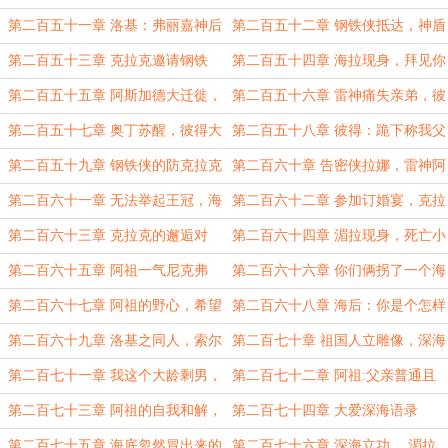
你去英灵殿
客，所以经常邀请到家里
第二百五十一章 洛基：弗丽嘉神后
第二百五十二章 钢铁侠抵达，神盾
不行，娶海拉可以吗？
局局长漂白
第二百五十三章 克拉克邀请钢铁
第二百五十四章 海拉现身，拜见你
侠，担任农场铁匠
的女王
第二百五十五章 阿斯加德大迁徙，
第二百五十六章 雷神痛失亲弟，彼
仙宫大战
得入梦做老爹
第二百五十七章 奥丁苏醒，彼得大
第二百五十八章 彼得：跪下称我父
战海拉
亲，我赦免你的罪过，海拉
第二百五十九章 钢铁侠的防克拉克
第二百六十章 告密侠拉娜，雷神阿
战甲
祖啤酒论父亲
第二百六十一章 无法举起王冠，海
第二百六十二章 参加订婚宴，克拉
拉的崩溃
克遇险！
第二百六十三章 克拉克的邂逅对
第二百六十四章 湄拉现身，死亡小
象，竟成了鱼人！
镇
第二百六十五章 阿祖一气尼克弗
第二百六十六章 你们俩拐了一个海
瑞， 湄拉觉醒人类之魂
后回来？
第二百六十七章 阿祖的野心，希望
第二百六十八章 海后：你是个怎样
父亲成为海王！
的父亲？
第二百六十九章 洛基之同人，索尔
第二百七十章 祖国人立雕像，深海
之怒
社死！
第二百七十一章 我这个大龄剩男，
第二百七十二章 阿祖:父亲普通且
咋成爷爷了？
伟大
第二百七十三章 阿祖的自我和解，
第二百七十四章 大爱深海语录
父子对话
第二百七十五章 海底忽然冒出来的
第二百七十六章 深海立功， 湄拉