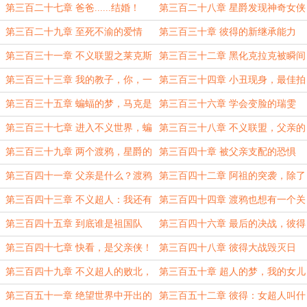
第三百二十七章 爸爸......结婚！
第三百二十八章 星爵发现神奇女侠
和父亲的秘密
第三百二十九章 至死不渝的爱情
第三百三十章 彼得的新继承能力
——跨越维度来见你
第三百三十一章 不义联盟之莱克斯
第三百三十二章 黑化克拉克被瞬间
的绝望
镇压
第三百三十三章 我的教子，你，一
第三百三十四章 小丑现身，最佳拍
定不是差劲的人
档！
第三百三十五章 蝙蝠的梦，马克是
第三百三十六章 学会变脸的瑞雯
谁？
第三百三十七章 进入不义世界，蝙
第三百三十八章 不义联盟，父亲的
蝠侠的震撼！
失败者
第三百三十九章 两个渡鸦，星爵的
第三百四十章 被父亲支配的恐惧
疑惑？
第三百四十一章 父亲是什么？渡鸦
第三百四十二章 阿祖的突袭，除了
的疑惑
父亲我的拳头最大
第三百四十三章 不义超人：我还有
第三百四十四章 渡鸦也想有一个关
教父？
于父亲的梦
第三百四十五章 到底谁是祖国队
第三百四十六章 最后的决战，彼得
长，谁是祖国人？
的怒火
第三百四十七章 快看，是父亲侠！
第三百四十八章 彼得大战毁灭日
第三百四十九章 不义超人的败北，
第三百五十章 超人的梦，我的女儿
痛苦梦境
叫莱拉！
第三百五十一章 绝望世界中开出的
第三百五十二章 彼得：女超人叫什