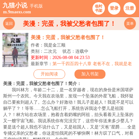
九猫小说
手机版
临时
登录
注册
书架
m.9maoxs.com
美漫：完蛋，我被父愁者包围了！
返回
菜单
美漫：完蛋，我被父愁者包围了！
作者：我是金三顺
类别：二次元
状态：连载中
更新时间：2026-08-08 04:23:53
最新章节：
第一千四百四十八章 老爸不在，我就是老
大！
开始阅读
加入书架
美漫：完蛋，我被父愁者包围了！简介：
我叫林方，年龄二十二，是一名穿越者，现在的身份是米国堪萨
斯州一个农民。今天我在农场里，发现一个坠落的外星飞船，我怀疑
自己要捡到超人了。怎么办？好激动！我儿子是超人！我是不是可以
躺平了？！等等......怎么飞船打开，系统告诉我这个婴儿是祖国
人？！林方站在农场里，抱着含着奶嘴的阿祖，抬头看着天上坠落的
又一艘宇宙飞船。我说系统你有完没完了，这些年你送来多少婴儿？
要是送个超人我也不说什么了，又是祖国人，又是“灭爸”星爵......全是
专捅父亲的父愁者，你这是怕我死的不够快啊！林方叹了口气，对着