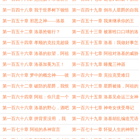
树上面
子降临！
第一百四十八章 我于世界树下顿悟
第一百四十九章 倒吊人星爵的自我
牺牲精神
第一百五十章 邪恶之神——洛基
第一百五十一章 我来继承你的王
位，爸爸
第一百五十二章 洛基抢银行？
第一百五十三章 被塞牲口口球的洛
基
第一百五十四章 孝顺的克拉克超级
第一百五十五章 洛基：我做好事怎
撞击！
么这么难受？！
第一百五十六章 洛基的欲望，阿祖
第一百五十七章 阿祖对洛基的威胁
的杀心
攻击
第一百五十八章 洛基加冕为王！
第一百五十九章 睡魔三神器
第一百六十章 梦中的概念神——彼
第一百六十一章 克拉克受难日
得！
第一百六十二章 破防的星爵，我恨
第一百六十三章 星爵被揍，阿祖的
三明治！
怒气
第一百六十四章 阿祖：你只是一个
第一百六十五章 洛基见命运三女神
无能的废物
第一百六十六章 洛基的野心，酒吧
第一百六十七章 神奇女侠受辱记
大事件
第一百六十八章 拼背景没用 ，我
第一百六十九章 洛基胡乱编造咒语
可以摇儿子！
闯祸
第一百七十章 阿祖的杀神宣言
第一百七十一章 怀疑人生的神明？