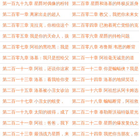
影，将癫狂进行到底！
的惊喜？
第一百九十九章 星爵对偶像的粉转
第二百章 星爵和洛基的终极反派身
黑
份
第二百零一章 离家出走的超人
第二百零二章 教父，我把你未来女
儿不小心打死了
第二百零三章 克拉克，你相信这个
第二百零四章 已抱着死亡觉悟的克
世界上有会飞的人吗？
拉克
第二百零五章 我是你的天命人，孩
第二百零六章 星爵的持枪问题
子
第二百零七章 阿祖的黑吃黑：我是
第二百零八章 布鲁斯.韦恩的断背
个好人
痛楚
第二百零九章 洛基：我只是想给父
第二百一十章 阿祖毫无诚意的道
亲攒点养老金
歉，好弱的神
第二百一十一章 阿祖，还说你这家
第二百一十二章 你是蝙蝠侠？我是
伙不会抽烟？
罗宾？！
第二百一十三章 洛基：看我给你变
第二百一十四章 洛基的地狱笑话，
个魔术，女孩
阿祖阿卡姆悟道
第二百一十五章 洛基被小丑女诊治
第二百一十六章 阿祖想从阿卡姆选
心理
拔七人组
第二百一十七章 小丑女的蜕变，
第二百一十八章 蝙蝠断背，阿祖救
干儿子危机！
援
第二百一十九章 太阳的彼得，成了
第二百二十章 泰勒斯沃福特版星光
蝙蝠的灯塔
第二百二十一章 阿祖：爸爸，我下
第二百二十二章 星爵的爆发复仇之
次动手不动口
始
第二百二十三章 最强战力星爵，来
第二百二十四章 我把你当朋友，你