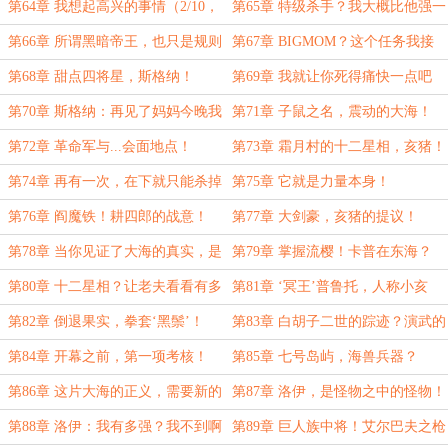
用！（1/10， 求首订！）
第64章 我想起高兴的事情（2/10，
第65章 特级杀手？我大概比他强一
求首订！）
百倍吧（3/10， 求首订！）
第66章 所谓黑暗帝王，也只是规则
第67章 BIGMOM？这个任务我接
的一部分（4/10， 求首订！）
了！（5/10， 求首订！）
第68章 甜点四将星，斯格纳！
第69章 我就让你死得痛快一点吧
（6/10， 求首订！）
（7/10， 求首订！）
第70章 斯格纳：再见了妈妈今晚我
第71章 子鼠之名，震动的大海！
就要远航！（8/10， 求首订！）
（9/10， 求首订！）
第72章 革命军与...会面地点！
第73章 霜月村的十二星相，亥猪！
（10/10， 求首订！）
第74章 再有一次，在下就只能杀掉
第75章 它就是力量本身！
你们了
第76章 阎魔铁！耕四郎的战意！
第77章 大剑豪，亥猪的提议！
第78章 当你见证了大海的真实，是
第79章 掌握流樱！卡普在东海？
否还有勇气？
第80章 十二星相？让老夫看看有多
第81章 ‘冥王’普鲁托，人称小亥
少斤两！
猪！
第82章 倒退果实，拳套‘黑鬃’！
第83章 白胡子二世的踪迹？演武的
钟声！
第84章 开幕之前，第一项考核！
第85章 七号岛屿，海兽兵器？
第86章 这片大海的正义，需要新的
第87章 洛伊，是怪物之中的怪物！
支柱！
第88章 洛伊：我有多强？我不到啊
第89章 巨人族中将！艾尔巴夫之枪