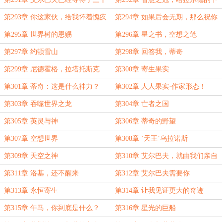
年
落！
第293章 你这家伙，给我怀着愧疚
第294章 如果后会无期，那么祝你
活下去吧
死得其所
第295章 世界树的恩赐
第296章 星之书，空想之笔
第297章 约顿雪山
第298章 回答我，蒂奇
第299章 尼德霍格，拉塔托斯克
第300章 寄生果实
第301章 蒂奇：这是什么神力？
第302章 人人果实·作家形态！
第303章 吞噬世界之龙
第304章 亡者之国
第305章 英灵与神
第306章 蒂奇的野望
第307章 空想世界
第308章 ‘天王’乌拉诺斯
第309章 天空之神
第310章 艾尔巴夫，就由我们亲自
来摧毁
第311章 洛基，还不醒来
第312章 艾尔巴夫需要你
第313章 永恒寄生
第314章 让我见证更大的奇迹
第315章 午马，你到底是什么？
第316章 星光的巨船