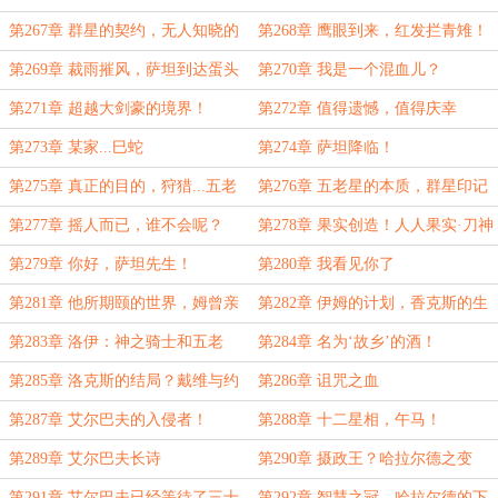
第267章 群星的契约，无人知晓的
第268章 鹰眼到来，红发拦青雉！
浪潮！
第269章 裁雨摧风，萨坦到达蛋头
第270章 我是一个混血儿？
岛！
第271章 超越大剑豪的境界！
第272章 值得遗憾，值得庆幸
第273章 某家...巳蛇
第274章 萨坦降临！
第275章 真正的目的，狩猎...五老
第276章 五老星的本质，群星印记
星？
显现！
第277章 摇人而已，谁不会呢？
第278章 果实创造！人人果实·刀神
形态！
第279章 你好，萨坦先生！
第280章 我看见你了
第281章 他所期颐的世界，姆曾亲
第282章 伊姆的计划，香克斯的生
手塑造
命卡！
第283章 洛伊：神之骑士和五老
第284章 名为‘故乡’的酒！
星？野怪罢了！
第285章 洛克斯的结局？戴维与约
第286章 诅咒之血
定！
第287章 艾尔巴夫的入侵者！
第288章 十二星相，午马！
第289章 艾尔巴夫长诗
第290章 摄政王？哈拉尔德之变
第291章 艾尔巴夫已经等待了三十
第292章 智慧之冠，哈拉尔德的下