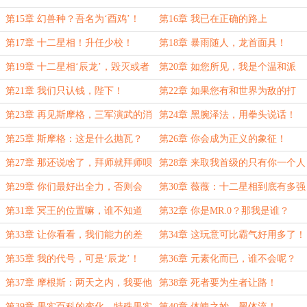
第15章 幻兽种？吾名为‘酉鸡’！
第16章 我已在正确的路上
第17章 十二星相！升任少校！
第18章 暴雨随人，龙首面具！
第19章 十二星相‘辰龙’，毁灭或者
第20章 如您所见，我是个温和派
新生！
第21章 我们只认钱，陛下！
第22章 如果您有和世界为敌的打
算，请带上我们！
第23章 再见斯摩格，三军演武的消
第24章 黑腕泽法，用拳头说话！
息！
第25章 斯摩格：这是什么抛瓦？
第26章 你会成为正义的象征！
第27章 那还说啥了，拜师就拜师呗
第28章 来取我首级的只有你一个人
么？
第29章 你们最好出全力，否则会
第30章 薇薇：十二星相到底有多强
死！
啊？
第31章 冥王的位置嘛，谁不知道
第32章 你是MR.0？那我是谁？
呢？
第33章 让你看看，我们能力的差
第34章 这玩意可比霸气好用多了！
距！（砰！）
第35章 我的代号，可是‘辰龙’！
第36章 元素化而已，谁不会呢？
第37章 摩根斯：两天之内，我要他
第38章 死者要为生者让路！
的全部情报！
第39章 果实百科的变化，特殊果实
第40章 体魄之妙，黑体流！