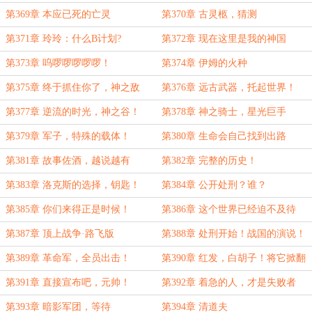
做什么！？
第369章 本应已死的亡灵
第370章 古灵柩，猜测
第371章 玲玲：什么B计划?
第372章 现在这里是我的神国
第373章 呜啰啰啰啰啰！
第374章 伊姆的火种
第375章 终于抓住你了，神之敌
第376章 远古武器，托起世界！
第377章 逆流的时光，神之谷！
第378章 神之骑士，星光巨手
第379章 军子，特殊的载体！
第380章 生命会自己找到出路
第381章 故事佐酒，越说越有
第382章 完整的历史！
第383章 洛克斯的选择，钥匙！
第384章 公开处刑？谁？
第385章 你们来得正是时候！
第386章 这个世界已经迫不及待
第387章 顶上战争·路飞版
第388章 处刑开始！战国的演说！
第389章 革命军，全员出击！
第390章 红发，白胡子！将它掀翻
吧！
第391章 直接宣布吧，元帅！
第392章 着急的人，才是失败者
第393章 暗影军团，等待
第394章 清道夫