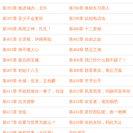
第395章 推进城内，丑牛
第396章 典狱长与罪人
第397章 至少不会更坏
第398章 始祖电话虫
第399章 风雨之神，扎扎！
第400章 十二星相
第401章 古灵柩，伊姆再临
第402章 自由之血
第403章 神不懂人心
第404章 禁忌之海
第405章 最后的宝藏
第406章 我已经什么都不缺了！
第407章 初始十八王
第408章 群星果实，青丘万狐
第409章 长城，应龙，五色麟
第410章 齐齐出手
第411章 早就想揍你一拳了，你这
第412章 风里雨里，玛丽乔亚等你
垃圾
第413章 拉夫德鲁
第414章 欢笑者，请安眠吧
第415章 登临
第416章 星狩部队呢，救一救啊
第417章 你要与世界为敌么？
第418章 你的永恒，到此为止
第419章 致新世界（大结局）
完结感言