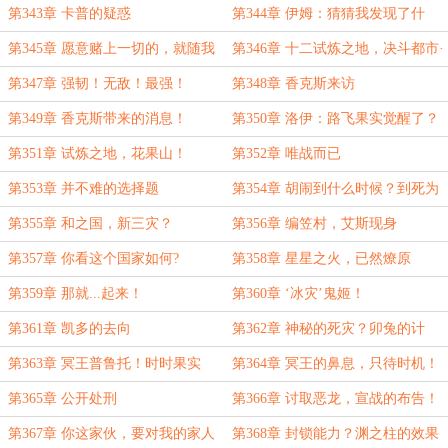
第343章 卡普的疑惑
第344章 伊姆：猜猜我发现了什
么？
第345章 愿意赌上一切的，就随我
第346章 十二试炼之地，决斗都市·
来
幻神金字塔
第347章 强韧！无敌！最强！
第348章 香克斯来访
第349章 香克斯带来的消息！
第350章 洛伊：路飞果实觉醒了？
第351章 试炼之地，花果山！
第352章 唯战而已
第353章 并不难的选择题
第354章 胡闹到什么时候？到死为
止！
第355章 和之国，新三灾？
第356章 编笠村，艾斯现身
第357章 你看这个国家如何?
第358章 星星之火，已然燎原
第359章 那就...起来！
第360章 ‘冰灾’鬼姬！
第361章 凯多的去向
第362章 神秘的死灾？卯兔的计
划！
第363章 冥王普鲁托！时时果实
第364章 冥王的鼻息，只待时机！
第365章 公开处刑
第366章 讨取恶龙，宣战的布告！
第367章 你这家伙，要对我的家人
第368章 封锁能力？渊之柱的效果