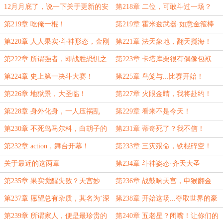
12月月底了，说一下关于更新的安
第218章 二位，可敢斗过一场？
排
第219章 吃俺一棍！
第219章 霍米兹武器·如意金箍棒
第220章 人人果实·斗神形态，金刚
第221章 法天象地，翻天搅海！
不坏身！
第222章 所谓强者，即战胜恐惧之
第223章 卡塔库栗很有偶像包袱
人
第224章 史上第一决斗大赛！
第225章 鸟笼与...比赛开始！
第226章 地狱景，大圣临！
第227章 火眼金睛，我将赴约！
第228章 身外化身，一人压祸乱
第229章 看来不是今天！
第230章 不死鸟马尔科，白胡子的
第231章 蒂奇死了？我不信！
邀请！
第232章 action，舞台开幕！
第233章 三灾殒命，铁棍碎空！
关于最近的这两章
第234章 斗神姿态·齐天大圣
第235章 果实觉醒失败？天宫妙
第236章 战鼓响天宫，申猴翻金
境！
棍！
第237章 愿望总有杂质，其名为‘深
第238章 开始这场...夺取世界的豪
渊’！
赌！
第239章 所谓家人，便是最珍贵的
第240章 五老星？闭嘴！让你们的