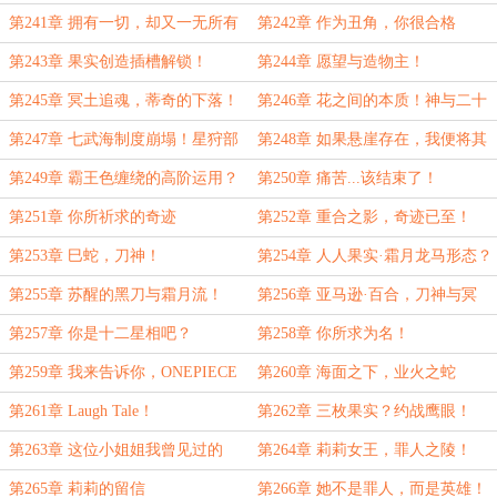
资源！
神来谈！
第241章 拥有一切，却又一无所有
第242章 作为丑角，你很合格
的神！
第243章 果实创造插槽解锁！
第244章 愿望与造物主！
第245章 冥土追魂，蒂奇的下落！
第246章 花之间的本质！神与二十
位王的契约！
第247章 七武海制度崩塌！星狩部
第248章 如果悬崖存在，我便将其
队！
填平！
第249章 霸王色缠绕的高阶运用？
第250章 痛苦...该结束了！
第251章 你所祈求的奇迹
第252章 重合之影，奇迹已至！
第253章 巳蛇，刀神！
第254章 人人果实·霜月龙马形态？
来此磨刀？
第255章 苏醒的黑刀与霜月流！
第256章 亚马逊·百合，刀神与冥
王？
第257章 你是十二星相吧？
第258章 你所求为名！
第259章 我来告诉你，ONEPIECE
第260章 海面之下，业火之蛇
的真相！
第261章 Laugh Tale！
第262章 三枚果实？约战鹰眼！
第263章 这位小姐姐我曾见过的
第264章 莉莉女王，罪人之陵！
第265章 莉莉的留信
第266章 她不是罪人，而是英雄！