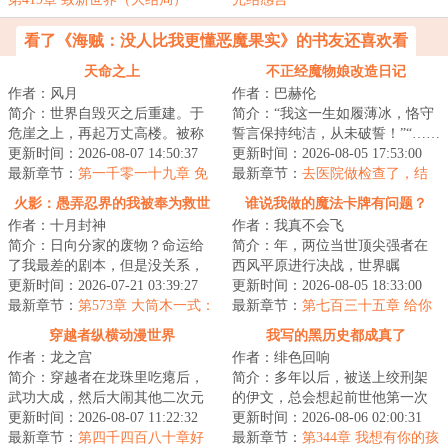
看了《海贼：没人比我更懂恶魔果实》的书友还喜欢看
天命之上
不正经魔物娘改造日记
作者：风月
作者：巴赫伦
简介：世界自毁灭之后重建。于
简介：“我这一生如履薄冰，恪守
危崖之上，再起万丈高楼。被称
誓言保持纯洁，从未破誓！”“……
为天选者的人们活跃在现实的幕
更新时间：2026-08-07 14:50:37
你问她们是怎么回事？”“嗨！”“圣
更新时间：2026-08-05 17:53:00
后，行走在历史...
最新章节：
第一千零一十九章 免
骑...
最新章节：
去医院做检查了，结
单
果不算好
火影：愚弄忍界的我被奉为救世
谁说我做的魔法卡牌有问题？
作者：十月封神
作者：我真不会飞
主
简介：日向分家的废物？命运给
简介：年，两位当世顶尖强者在
了我最差的剧本，但是没关系，
西风平原进行决战，世界瞩
我生来就是最好的演员。准备好
更新时间：2026-07-21 03:39:27
目。“我使用【光之金字塔】，将
更新时间：2026-08-05 18:33:00
了吗？我叫日向...
最新章节：
第573章 大筒木一式：
大骨变成光！降临...
最新章节：
第七百三十五章 给你
日向云川！你怎么敢？！！
一张拉风到极点的【假面骑
穿越者纵横动漫世界
我写的黑历史都成真了
士】！黄金！
作者：龙之宫
作者：绯色回响
简介：穿越者在龙珠里吃瘪后，
简介：多年以后，被送上绞刑架
武功大成，然后大闹其他二次元
的伊文，总会想起前世他第一次
世界。将穿越进行到底！...
更新时间：2026-08-07 11:22:32
在笔记本上写下黑历史小说的那
更新时间：2026-08-06 02:00:31
最新章节：
第四千四百八十章好
个夜晚。本书又...
最新章节：
第344章 我想有你的孩