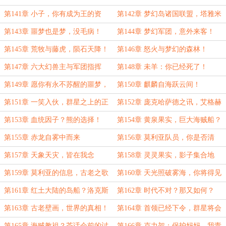
史基！
真正的气魄！
第141章 小子，你有成为王的资
第142章 梦幻岛诸国联盟，塔雅米
质！
三世的决意！
第143章 噩梦也是梦，没毛病！
第144章 梦幻军团，意外来客！
第145章 荒牧与藤虎，陨石天降！
第146章 怒火与梦幻的森林！
第147章 六大幻兽主与军团指挥
第148章 未羊：你已经死了！
官！
第149章 愿你有永不苏醒的噩梦，
第150章 麒麟自海跃云间！
杂碎！
第151章 一笑入伙，群星之上的正
第152章 庞克哈萨德之讯，艾格赫
义！
德的讨论！
第153章 血统因子？熊的选择！
第154章 黄泉果实，巨大海贼船？
第155章 赤龙自雾中而来
第156章 莫利亚队员，你是否清
醒？
第157章 天象天灾，皆在我念
第158章 灵灵果实，影子集合地
第159章 莫利亚的信息，古老之歌
第160章 天光照破雾海，你将得见
深渊
第161章 红土大陆的岛船？洛克斯
第162章 时代不对？那又如何？
之影
第163章 古老壁画，世界的真相！
第164章 首领已经下令，群星将会
汇聚
第165章 海贼教祖？茶话会前的讨
第166章 克力架：保护妈妈，我责