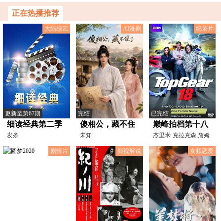
大喜功
子（万字）
正在热播推荐
大陆综艺
AI漫剧
纪录片
更新至第67期
完结
已完结
细读经典第二季
傻相公，藏不住
巅峰拍档第十八
发条
了
未知
季
杰里米·克拉克森,詹姆
张,Clockwick,Zhang,盲
斯·梅,理查德·哈蒙
剧情片
影视解说
女频恋爱
流兽