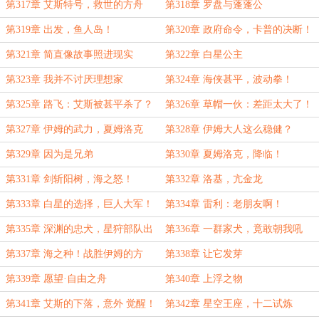
第317章 艾斯特号，救世的方舟
第318章 罗盘与蓬蓬公
第319章 出发，鱼人岛！
第320章 政府命令，卡普的决断！
第321章 简直像故事照进现实
第322章 白星公主
第323章 我并不讨厌理想家
第324章 海侠甚平，波动拳！
第325章 路飞：艾斯被甚平杀了？
第326章 草帽一伙：差距太大了！
第327章 伊姆的武力，夏姆洛克
第328章 伊姆大人这么稳健？
第329章 因为是兄弟
第330章 夏姆洛克，降临！
第331章 剑斩阳树，海之怒！
第332章 洛基，亢金龙
第333章 白星的选择，巨人大军！
第334章 雷利：老朋友啊！
第335章 深渊的忠犬，星狩部队出
第336章 一群家犬，竟敢朝我吼
击！
叫？
第337章 海之种！战胜伊姆的方
第338章 让它发芽
法！
第339章 愿望·自由之舟
第340章 上浮之物
第341章 艾斯的下落，意外 觉醒！
第342章 星空王座，十二试炼