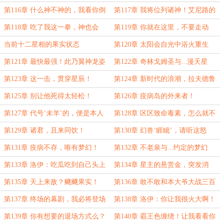
第116章 什么神不神的，我看你倒
第117章 我将位列诸神！艾尼路的
是挺神的
身份！
第118章 吃了我这一拳，神也会
第119章 你就在这里，不要走动
死！
当前十二星相的果实状态
第120章 太阳会自光中浴火重生
第121章 最快最强！此乃翼神龙姿
第122章 奇林戈姆圣与...漫天星
态！
辰！
第123章 这一击，贯穿星辰！
第124章 新时代的浪潮，拉夫德鲁
的纪念品？
第125章 别让他死得太轻松！
第126章 疫病岛的外来者！
第127章 代号‘未羊’的，便是本人
第128章 区区致命毒素，怎么就不
了！
能吃了？
第129章 诸君，且来同饮！
第130章 幻兽‘睚眦’，请听这怒
吼！
第131章 疫病不存，唯有梦幻！
第132章 不老泉与...约定的梦幻
岛！
第133章 洛伊：吃瓜吃到自己头上
第134章 星主的悬赏金，突发消
了？
息！
第135章 天上来敌？飀飀果实！
第136章 敢不敢和本大爷大战三百
回合？
第137章 终场的幕剧，我必将登场
第138章 洛伊：你让我很火大啊！
第139章 你有想要的退场方式么？
第140章 霸王色缠绕！让我看看你