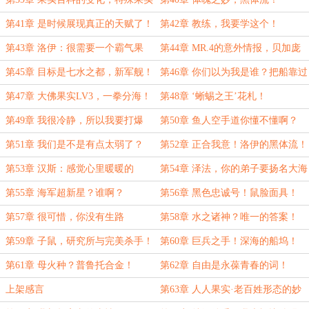
插槽？
第41章 是时候展现真正的天赋了！
第42章 教练，我要学这个！
给我加点！
第43章 洛伊：很需要一个霸气果
第44章 MR.4的意外情报，贝加庞
实，谢谢！
克的实验室？
第45章 目标是七水之都，新军舰！
第46章 你们以为我是谁？把船靠过
去！
第47章 大佛果实LV3，一拳分海！
第48章 ‘蜥蜴之王’花札！
第49章 我很冷静，所以我要打爆
第50章 鱼人空手道你懂不懂啊？
他！
第51章 我们是不是有点太弱了？
第52章 正合我意！洛伊的黑体流！
第53章 汉斯：感觉心里暖暖的
第54章 泽法，你的弟子要扬名大海
了！
第55章 海军超新星？谁啊？
第56章 黑色忠诚号！鼠脸面具！
第57章 很可惜，你没有生路
第58章 水之诸神？唯一的答案！
第59章 子鼠，研究所与完美杀手！
第60章 巨兵之手！深海的船坞！
第61章 母火种？普鲁托合金！
第62章 自由是永葆青春的词！
上架感言
第63章 人人果实·老百姓形态的妙