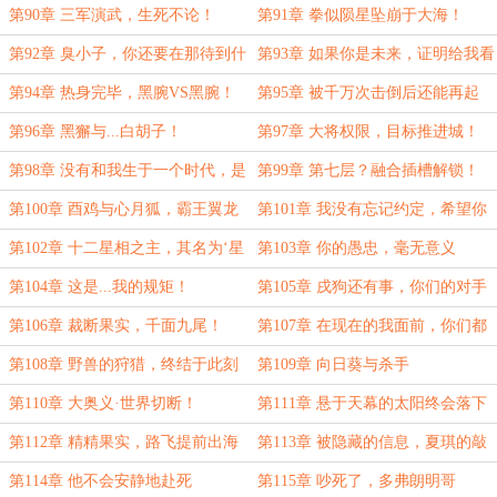
·斩国！
第90章 三军演武，生死不论！
第91章 拳似陨星坠崩于大海！
第92章 臭小子，你还要在那待到什
第93章 如果你是未来，证明给我看
么时候？
第94章 热身完毕，黑腕VS黑腕！
第95章 被千万次击倒后还能再起
者，是为‘英雄’！
第96章 黑獬与...白胡子！
第97章 大将权限，目标推进城！
第98章 没有和我生于一个时代，是
第99章 第七层？融合插槽解锁！
你们的幸运！
第100章 酉鸡与心月狐，霸王翼龙
第101章 我没有忘记约定，希望你
果实！
也如此
第102章 十二星相之主，其名为‘星
第103章 你的愚忠，毫无意义
主’！
第104章 这是...我的规矩！
第105章 戌狗还有事，你们的对手
是我！
第106章 裁断果实，千面九尾！
第107章 在现在的我面前，你们都
很弱
第108章 野兽的狩猎，终结于此刻
第109章 向日葵与杀手
第110章 大奥义·世界切断！
第111章 悬于天幕的太阳终会落下
第112章 精精果实，路飞提前出海
第113章 被隐藏的信息，夏琪的敲
了！？
竹杠bar
第114章 他不会安静地赴死
第115章 吵死了，多弗朗明哥