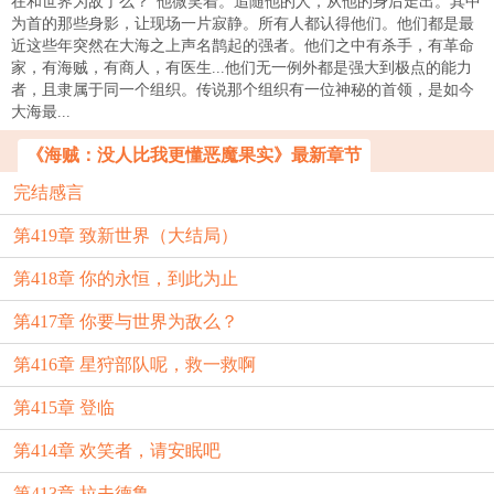
在和世界为敌了么？”他微笑着。追随他的人，从他的身后走出。其中
为首的那些身影，让现场一片寂静。所有人都认得他们。他们都是最
近这些年突然在大海之上声名鹊起的强者。他们之中有杀手，有革命
家，有海贼，有商人，有医生...他们无一例外都是强大到极点的能力
者，且隶属于同一个组织。传说那个组织有一位神秘的首领，是如今
大海最...
《海贼：没人比我更懂恶魔果实》最新章节
完结感言
第419章 致新世界（大结局）
第418章 你的永恒，到此为止
第417章 你要与世界为敌么？
第416章 星狩部队呢，救一救啊
第415章 登临
第414章 欢笑者，请安眠吧
第413章 拉夫德鲁