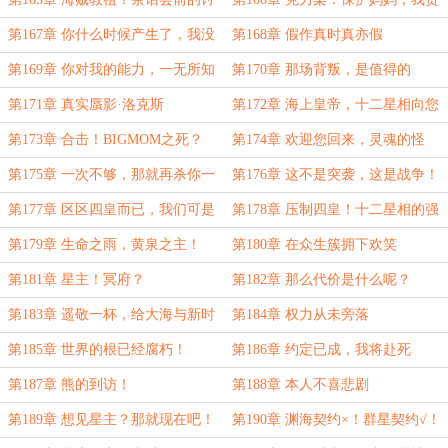
论！
无旁贷啊！
第167章 你什么时候产生了，我没
第168章 假作真时真亦假
有使用能力的错觉
第169章 你对我的能力，一无所知
第170章 那场背叛，是值得的
第171章 真实蜃影·洛克斯
第172章 海上皇帝，十二星相向您
宣战
第173章 合击！BIGMOM之死？
第174章 欢迎您回来，灵魂的怪
物！
第175章 一次不够，那就再杀你一
第176章 这不是突袭，这是战争！
次！
第177章 区区四皇而已，我们可是
第178章 压制四皇！十二星相的强
十二星相！
大！
第179章 生命之雨，黄泉之主！
第180章 在众生簇拥下欢笑
第181章 星主！冥府？
第182章 那么代价是什么呢？
第183章 遥敬一杯，给大海与新时
第184章 权力从未旁落
代
第185章 世界的根已经腐朽！
第186章 约定已成，我将赴死
第187章 熊的到访！
第188章 本人不喜悲剧
第189章 想见星主？那就现在吧！
第190章 渊海契约×！群星契约√！