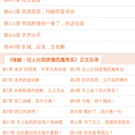
第412章 风里雨里，玛丽乔亚等你
第411章 早就想揍你一拳了，你这垃圾
第410章 齐齐出手
第409章 长城，应龙，五色麟
《海贼：没人比我更懂恶魔果实》正文目录
第1章 洛伊·阿莫斯，平平无奇的海
第2章 没人比我更懂恶魔果实
军上尉！
第3章 洛伊的波动拳
第4章 区区加班，义不容辞啊长
官！
第5章 从根部腐朽的树，正义无从
第6章 天上金？切片果实！
栖身。
第7章 第三插槽，切片分身！
第8章 今晚，猎个痛快！
第9章 阿兰的请求！
第10章 看好了，我只教一次
第11章 天上金的所在地？风神翼
第12章 为了正义，我愿意直面危
龙！
险！（震声）
第13章 当巨翼自高天落于森林！
第14章 你在羞辱我么？