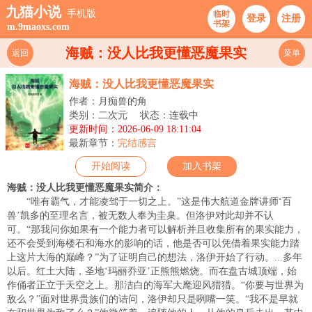
九猫小说
手机版
临时
登录
注册
书架
m.9maoxs.com
海贼：没人比我更懂恶魔果实
返回
菜单
海贼：没人比我更懂恶魔果实
作者：月痴兽的角
类别：二次元
状态：连载中
更新时间：2026-06-09 18:11:04
最新章节：
完结感言
开始阅读
加入书架
海贼：没人比我更懂恶魔果实简介：
“唯有霸气，才能凌驾于一切之上。”这是伟大航道金牌讲师‘百
兽’凯多的至理名言，被无数人奉为圭臬。但洛伊对此却并不认
可。“那我问你如果有一个能力者可以解析并且收集所有的果实能力，
还不会受到海楼石和海水的影响的话，他是否可以凭借着果实能力踏
上这片大海的巅峰？”为了证明自己的想法，洛伊开始了行动。...多年
以后。红土大陆，圣地‘玛丽乔亚’正熊熊燃烧。而在盘古城顶端，始
作俑者正立于天空之上。那洁白的海军大麾迎风猎猎。“你要与世界为
敌么？”面对世界贵族们的诘问，洛伊却只是咧嘴一笑。“我不是早就