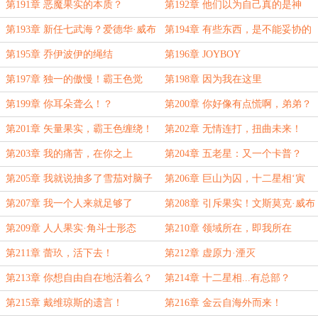
第191章 恶魔果实的本质？
第192章 他们以为自己真的是神
么！？
第193章 新任七武海？爱德华·威布
第194章 有些东西，是不能妥协的
尔？
第195章 乔伊波伊的绳结
第196章 JOYBOY
第197章 独一的傲慢！霸王色觉
第198章 因为我在这里
醒！
第199章 你耳朵聋么！？
第200章 你好像有点慌啊，弟弟？
第201章 矢量果实，霸王色缠绕！
第202章 无情连打，扭曲未来！
第203章 我的痛苦，在你之上
第204章 五老星：又一个卡普？
第205章 我就说抽多了雪茄对脑子
第206章 巨山为囚，十二星相‘寅
不好
虎’！
第207章 我一个人来就足够了
第208章 引斥果实！文斯莫克·威布
尔
第209章 人人果实·角斗士形态
第210章 领域所在，即我所在
第211章 蕾玖，活下去！
第212章 虚原力·湮灭
第213章 你想自由自在地活着么？
第214章 十二星相...有总部？
第215章 戴维琼斯的遗言！
第216章 金云自海外而来！