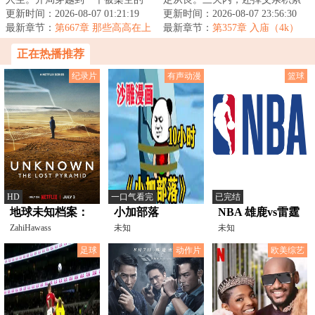
吉祥物皇帝身上，通过百世书体
更新时间：2026-08-07 01:21:19
的赌债，拜入天下第一大宗门，
更新时间：2026-08-07 23:56:30
验不同的人生，...
最新章节：
第667章 那些高高在上
找到前世的宿敌...
最新章节：
第357章 入庙（4k）
的神灵，真的会在乎吗
正在热播推荐
纪录片
有声动漫
篮球
HD
一口气看完
已完结
地球未知档案：
小加部落
NBA 雄鹿vs雷霆
失落的金字塔
ZahiHawass
未知
20241218
未知
足球
动作片
欧美综艺