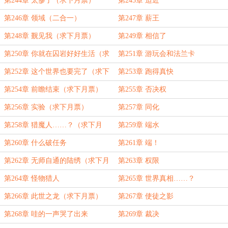
第244章 太惨了（求下月票）
第245章 迫近
第246章 领域（二合一）
第247章 薪王
第248章 觐见我（求下月票）
第249章 相信了
第250章 你就在囚岩好好生活（求
第251章 游玩会和法兰卡
下月票）
第252章 这个世界也要完了（求下
第253章 跑得真快
月票）
第254章 前瞻结束（求下月票）
第255章 否决权
第256章 实验（求下月票）
第257章 同化
第258章 猎魔人……？（求下月
第259章 端水
票）
第260章 什么破任务
第261章 端！
第262章 无师自通的陆绣（求下月
第263章 权限
票）
第264章 怪物猎人
第265章 世界真相……？
第266章 此世之龙（求下月票）
第267章 使徒之影
第268章 哇的一声哭了出来
第269章 裁决