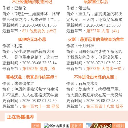
不正经魔物娘改造日记
玩家重生以后
作者：巴赫伦
作者：颂世歧
简介：“我这一生如履薄冰，恪守
简介：重生后，恶贯满盈的我决
誓言保持纯洁，从未破誓！”“……
定从良。三天内，还掉父亲积累
你问她们是怎么回事？”“嗨！”“圣
更新时间：2026-08-08 00:15:35
的赌债，拜入天下第一大宗门，
更新时间：2026-08-07 23:56:30
骑...
最新章节：
821 他想要的!(求订
找到前世的宿敌...
最新章节：
第357章 入庙（4k）
阅!)
狐狸绝无坏心思
火影：愚弄忍界的我被奉为救世
作者：利路
作者：十月封神
主
简介：安生现在面临着两大困
简介：日向分家的废物？命运给
境。一是他重生穿越了，这方世
了我最差的剧本，但是没关系，
界与前世蓝星大差不差。二是他
更新时间：2026-08-08 22:35:14
我生来就是最好的演员。准备好
更新时间：2026-07-21 03:39:27
成了只公狐狸，获...
最新章节：
第1202章 洗脚、双
了吗？我叫日向...
最新章节：
第573章 大筒木一式：
份、额外打赏，谢谢
日向云川！你怎么敢？！！
霍格沃兹：我真是传统巫师？
不许进化出奇怪的东西！
作者：朱果偶尔红
作者：石马灵木艮
简介：伊恩的霍格沃兹学习生活
简介：姜束病了，病得很严重。
并不理想。别人在霍格沃茨学魔
他大脑的奖励系统在某一天突然
法、谈恋爱、唯独他，每天都在
更新时间：2026-08-02 01:54:50
崩坏了，阈值无论如何也无法降
更新时间：2026-08-08 02:43:32
为自己遭遇的挫...
最新章节：
第一百六十一章 亚瑟
低。为了不断收...
最新章节：
第三百四十八章 我不
王野史
仅冤枉，还可以冤枉
正在热播推荐
篮球
恐怖片
AI漫剧