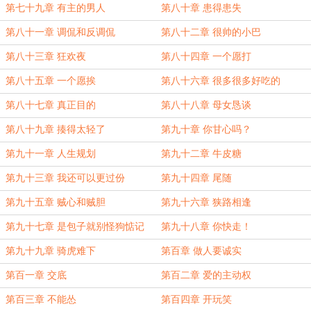
第七十九章 有主的男人
第八十章 患得患失
第八十一章 调侃和反调侃
第八十二章 很帅的小巴
第八十三章 狂欢夜
第八十四章 一个愿打
第八十五章 一个愿挨
第八十六章 很多很多好吃的
第八十七章 真正目的
第八十八章 母女恳谈
第八十九章 揍得太轻了
第九十章 你甘心吗？
第九十一章 人生规划
第九十二章 牛皮糖
第九十三章 我还可以更过份
第九十四章 尾随
第九十五章 贼心和贼胆
第九十六章 狭路相逢
第九十七章 是包子就别怪狗惦记
第九十八章 你快走！
第九十九章 骑虎难下
第百章 做人要诚实
第百一章 交底
第百二章 爱的主动权
第百三章 不能怂
第百四章 开玩笑