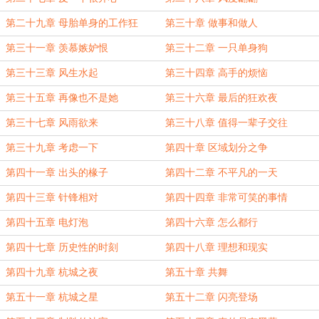
第二十九章 母胎单身的工作狂
第三十章 做事和做人
第三十一章 羡慕嫉妒恨
第三十二章 一只单身狗
第三十三章 风生水起
第三十四章 高手的烦恼
第三十五章 再像也不是她
第三十六章 最后的狂欢夜
第三十七章 风雨欲来
第三十八章 值得一辈子交往
第三十九章 考虑一下
第四十章 区域划分之争
第四十一章 出头的椽子
第四十二章 不平凡的一天
第四十三章 针锋相对
第四十四章 非常可笑的事情
第四十五章 电灯泡
第四十六章 怎么都行
第四十七章 历史性的时刻
第四十八章 理想和现实
第四十九章 杭城之夜
第五十章 共舞
第五十一章 杭城之星
第五十二章 闪亮登场