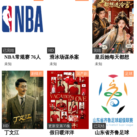
已完结
HD
完结
NBA常规赛 76人
滑冰场谋杀案
皇后她每天都想
vs鹈鹕20250325
未知
未知
进冷宫
未知
剧情片
国产剧
足球
HD
更新至第35集
已完结
丁文江
假日暖洋洋
山东省齐鲁足球