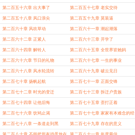
第二百五十六章 出大事了
第二百五十七章 老实交待
第二百五十八章 风口浪尖
第二百五十九章 莫装逼
第二百六十章 风吹草动
第二百六十一章 潮起潮落
第二百六十二章 正紧人
第二百六十三章 开学了
第二百六十四章 解铃人
第二百六十五章 全世界皆她妈
第二百六十六章 节日的礼物
第二百六十七章 一生的事业
第二百六十八章 风水轮流转
第二百六十九章 破云见日
第二百七十章 扬帆起航
第二百七十一章 正面交锋
第二百七十二章 时光的变迁
第二百七十三章 拆迁户贵族
第二百七十四章 让他后悔
第二百七十五章 歪打正着
第二百七十六章 饮鸠止渴
第二百七十七章 家家有本难念的经
第二百七十八章 一条道走到黑
第二百七十九章 存在的意义
第二百八十章 不能把所有鸡蛋放在
第二百八十一章 年度最佳