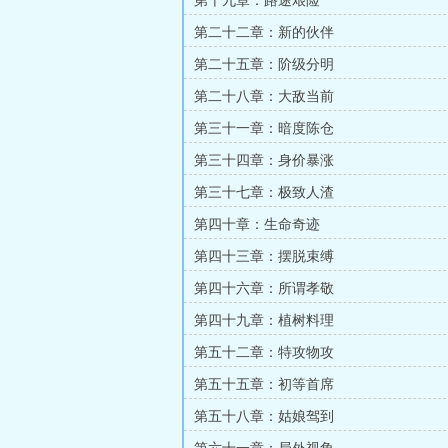
第十九章：路途艰险
第二十二章：新的伙伴
第二十五章：阶级分明
第二十八章：大敌当前
第三十一章：暗度陈仓
第三十四章：身价暴涨
第三十七章：极致人渣
第四十章：生命奇迹
第四十三章：摆脱束缚
第四十六章：所谓孝敬
第四十九章：植树料理
第五十二章：特攻物攻
第五十五章：初等首席
第五十八章：姑娘驾到