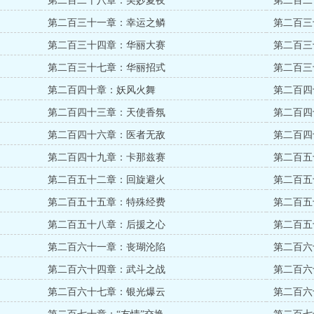
第二百二十八章：美妙夏夜
第二百二
第二百三十一章：幸运之鳞
第二百三
第二百三十四章：华丽大赛
第二百三
第二百三十七章：华丽招式
第二百三
第二百四十章：妖风火舞
第二百四
第二百四十三章：天使香氛
第二百四
第二百四十六章：医者无敌
第二百四
第二百四十九章：卡那兹赛
第二百五
第二百五十二章：回旋避火
第二百五
第二百五十五章：特殊经费
第二百五
第二百五十八章：后援之心
第二百五
第二百六十一章：丧瑚沦陷
第二百六
第二百六十四章：武斗之战
第二百六
第二百六十七章：银光爆云
第二百六