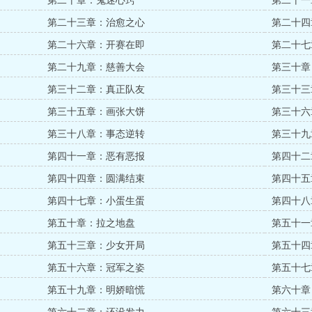
第二十章：鬼迷心窍
第二十一
第二十三章：治愈之心
第二十四
第二十六章：开赛在即
第二十七
第二十九章：慈善大会
第三十章
第三十二章：真正队友
第三十三
第三十五章：画张大饼
第三十六
第三十八章：事态逆转
第三十九
第四十一章：恶有恶报
第四十二
第四十四章：圆满结束
第四十五
第四十七章：小蛋生蛋
第四十八
第五十章：拉之地盘
第五十一
第五十三章：少女开局
第五十四
第五十六章：冠军之姿
第五十七
第五十九章：明娇暗慌
第六十章