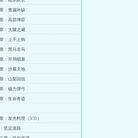
章：柏木队长
章：查漏补缺
章：高层博弈
章：大腿之威
章：上不上钩
章：黑马非马
章：开局唱衰
章：沙暴天地
章：山梨回信
章：磁力弹弓
章：生命奇迹
章：发光料理（3/31）
：坚定道路