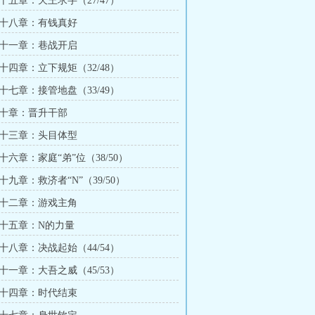
十五章：天王求字（27/47）
十八章：有钱真好
十一章：巷战开启
十四章：立下规矩（32/48）
十七章：接管地盘（33/49）
十章：晋升干部
十三章：头目体型
六章：家庭“弟”位（38/50）
九章：救济者“N”（39/50）
十二章：游戏主角
十五章：N的力量
十八章：决战起始（44/54）
十一章：大吾之威（45/53）
十四章：时代结束