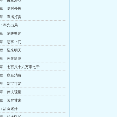
章：富豪游戏
章：临时外援
章：直播打赏
：率先出局
章：陷阱赌局
章：恶事上门
章：迎来明天
章：外界影响
章：七百八十六万零七千
章：疯狂消费
章：新宝可梦
章：莽夫现世
章：苦尽甘来
：甜食迷妹