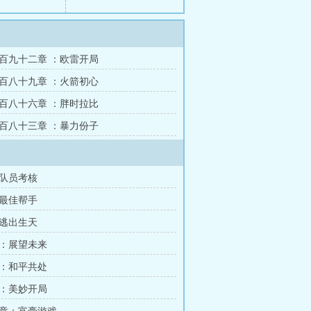
百九十二章 ：欧雷开局
百八十九章 ：火箭初心
百八十六章 ：胖时拉比
百八十三章 ：暴力份子
队员考核
最佳帮手
逃出生天
：展望未来
：和平共处
：美妙开局