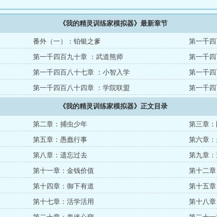
《我的精灵训练家模拟器》最新章节
番外（一）：铂银之爹
第一千四
第一千四百九十章 ：武道熊师
第一千四
第一千四百八十七章 ：小智入学
第一千四
第一千四百八十四章 ：学院联盟
第一千四
《我的精灵训练家模拟器》正文目录
第二章：捕虫少年
第三章：
第五章：愚蠢行事
第六章：
第八章：遗忘过去
第九章：
第十一章：金钱价值
第十二章
第十四章：御下有道
第十五章
第十七章：活学活用
第十八章