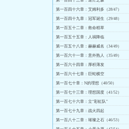
第一百四十三章：迷茫之森
第一百四十六章：艾姆利多（28/47）
第一百四十九章：冠军诞生（29/48）
第一百五十二章：救命稻草
第一百五十五章：人祸降临
第一百五十八章：赫赫威名（34/49）
第一百六十一章：意外熟人（35/49）
第一百六十四章：厚积薄发
第一百六十七章：巨蛇横空
第一百七十章：N的理想（40/50）
第一百七十三章：理想国度（41/52）
第一百七十六章：立“彩虹队”
第一百七十九章：战火四起
第一百八十二章：璀璨之石（46/53）