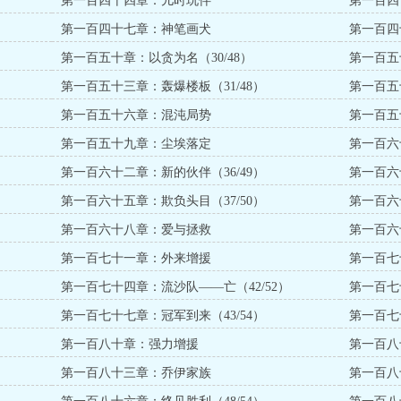
第一百四十四章：儿时玩伴
第一百四
第一百四十七章：神笔画犬
第一百四
第一百五十章：以贪为名（30/48）
第一百五
第一百五十三章：轰爆楼板（31/48）
第一百五
第一百五十六章：混沌局势
第一百五
第一百五十九章：尘埃落定
第一百六
第一百六十二章：新的伙伴（36/49）
第一百六
第一百六十五章：欺负头目（37/50）
第一百六十
第一百六十八章：爱与拯救
第一百六十
第一百七十一章：外来增援
第一百七
第一百七十四章：流沙队——亡（42/52）
第一百七
第一百七十七章：冠军到来（43/54）
第一百七
第一百八十章：强力增援
第一百八
第一百八十三章：乔伊家族
第一百八