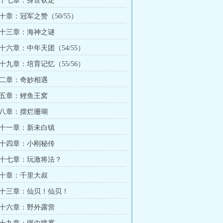
十七章：身世钦定
十章：冠军之赞（50/55）
十三章：海神之谜
十六章：中年天团（54/55）
十九章：培育记忆（55/56）
二章：奇妙相遇
五章：鲤鱼王窝
八章：摆烂珊瑚
十一章：新未白镇
十四章：小刚秘传
十七章：玩激将法？
十章：千里大叔
十三章：仙贝！仙贝！
十六章：野外露营