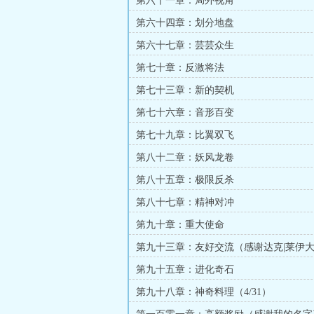
第六十一章：局外视角
第六十四章：划分地盘
第六十七章：芸芸众生
第七十章：反激将法
第七十三章：新的契机
第七十六章：音形百变
第七十九章：比翼双飞
第八十二章：妖风龙卷
第八十五章：极限反杀
第八十七章：精神对冲
第九十章：重大使命
第九十三章：友好交流（感谢达克|莱伊
主，加更）
第九十五章：进化奇石
第九十八章：神奇料理（4/31）