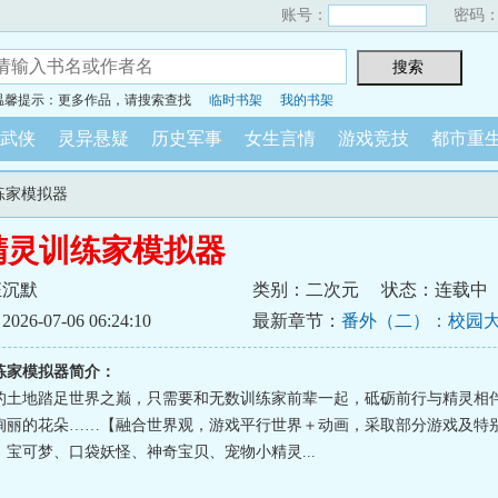
账号：
密码
温馨提示：更多作品，请搜索查找
临时书架
我的书架
武侠
灵异悬疑
历史军事
女生言情
游戏竞技
都市重
练家模拟器
精灵训练家模拟器
狂沉默
类别：二次元
状态：连载中
6-07-06 06:24:10
最新章节：
番外（二）：校园
练家模拟器简介：
的土地踏足世界之巅，只需要和无数训练家前辈一起，砥砺前行与精灵相
绚丽的花朵……【融合世界观，游戏平行世界＋动画，采取部分游戏及特
宝可梦、口袋妖怪、神奇宝贝、宠物小精灵...