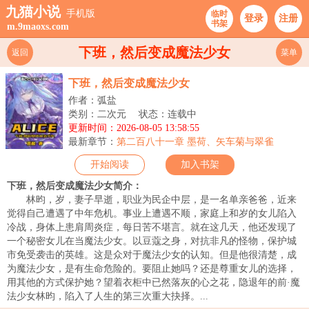
九猫小说
手机版
临时
登录
注册
书架
m.9maoxs.com
下班，然后变成魔法少女
返回
菜单
下班，然后变成魔法少女
作者：弧盐
类别：二次元
状态：连载中
更新时间：2026-08-05 13:58:55
最新章节：
第二百八十一章 墨荷、矢车菊与翠雀
开始阅读
加入书架
下班，然后变成魔法少女简介：
林昀，岁，妻子早逝，职业为民企中层，是一名单亲爸爸，近来
觉得自己遭遇了中年危机。事业上遭遇不顺，家庭上和岁的女儿陷入
冷战，身体上患肩周炎症，每日苦不堪言。就在这几天，他还发现了
一个秘密女儿在当魔法少女。以豆蔻之身，对抗非凡的怪物，保护城
市免受袭击的英雄。这是众对于魔法少女的认知。但是他很清楚，成
为魔法少女，是有生命危险的。要阻止她吗？还是尊重女儿的选择，
用其他的方式保护她？望着衣柜中已然落灰的心之花，隐退年的前·魔
法少女林昀，陷入了人生的第三次重大抉择。...