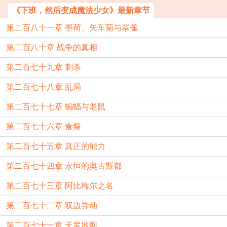
《下班，然后变成魔法少女》最新章节
第二百八十一章 墨荷、矢车菊与翠雀
第二百八十章 战争的真相
第二百七十九章 刺杀
第二百七十八章 乱局
第二百七十七章 蝙蝠与老鼠
第二百七十六章 食祭
第二百七十五章 真正的能力
第二百七十四章 永恒的奥古斯都
第二百七十三章 阿比梅尔之名
第二百七十二章 双边异动
第二百七十一章 天罗地网