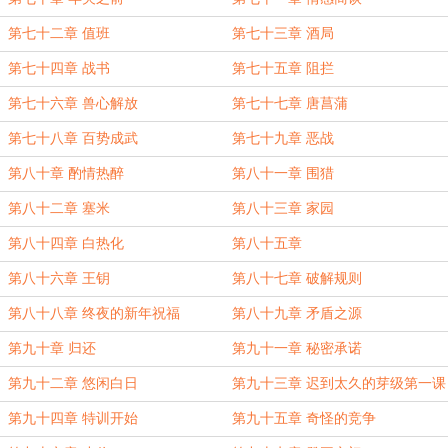
第七十二章 值班
第七十三章 酒局
第七十四章 战书
第七十五章 阻拦
第七十六章 兽心解放
第七十七章 唐菖蒲
第七十八章 百势成武
第七十九章 恶战
第八十章 酌情热醉
第八十一章 围猎
第八十二章 塞米
第八十三章 家园
第八十四章 白热化
第八十五章
第八十六章 王钥
第八十七章 破解规则
第八十八章 终夜的新年祝福
第八十九章 矛盾之源
第九十章 归还
第九十一章 秘密承诺
第九十二章 悠闲白日
第九十三章 迟到太久的芽级第一课
第九十四章 特训开始
第九十五章 奇怪的竞争