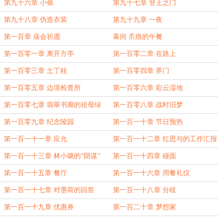
第九十六章 小偷
第九十七章 登王之门
第九十八章 伪造衣装
第九十九章 一夜
第一百章 庙会祈愿
幕间 爪痕的午餐
第一百零一章 离开方亭
第一百零二章 在路上
第一百零三章 土丁桂
第一百零四章 界门
第一百零五章 边境检查所
第一百零六章 彩云湿地
第一百零七章 翡翠书廊的祖母绿
第一百零八章 战时旧梦
第一百零九章 纪念陵园
第一百一十章 节日预热
第一百一十一章 应允
第一百一十二章 红思与的工作汇报
第一百一十三章 林小璐的“阴谋”
第一百一十四章 碰面
第一百一十五章 餐厅
第一百一十六章 用餐礼仪
第一百一十七章 对墨荷的回答
第一百一十八章 分歧
第一百一十九章 优惠券
第一百二十章 梦想家