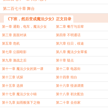
第二百七十章 舞台
《下班，然后变成魔法少女》正文目录
第一章 通勤，电车，魔法少女
第二章 餐厅与后辈
第三章 面面对谈
第四章 不明通话
第五章 危机
第六章 往日，歧途
第七章 公园暗影
第八章 魔法少女翠雀
第九章 激战之后
第十章 疑点
第十一章 魔法少女的第一课
第十二章 电器街
第十三章 试探
第十四章 坦白
第十五章 选择
第十六章 怪谈调查
第十七章 魔法少女小锦
第十八章 初次配合
第十九章 如雨般落下之物
第二十章 去你家