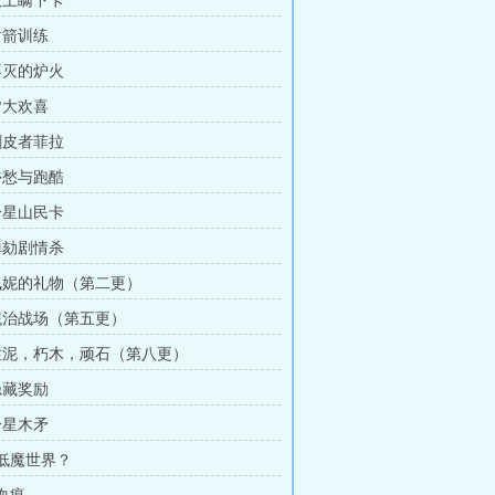
 欺上瞒下卡
射箭训练
 不灭的炉火
皆大欢喜
 剥皮者菲拉
 乡愁与跑酷
 一星山民卡
 弹劾剧情杀
 佩妮的礼物（第二更）
 统治战场（第五更）
 烂泥，朽木，顽石（第八更）
隐藏奖励
一星木矛
 低魔世界？