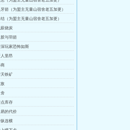
 狼患（为盟主无量山宿舍老五加更）
 狼牙箭（为盟主无量山宿舍老五加更）
 终结（为盟主无量山宿舍老五加更）
伐薪烧炭
 鱼胶与羽箭
 资深玩家恐怖如斯
新人里昂
协商
露天铁矿
破敌
取舍
清点库存
 交易的代价
合纵连横