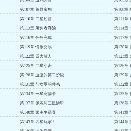
第104章 血鸦头骨
第105章
第107章 荒野痴狗
第108章
第110章 二星匕首
第111
第113章 屠狗者乔治
第114
第116章 任务完成
第117章
第119章 情报交易
第120
第122章 四大散人
第123
第125章 二星小麦
第126
第128章 血瘟的第二阶段
第129章
第131章 与女巫的共鸣
第132章
第134章 一星宠物卡
第135章
第137章 佩妮与三星鳞甲
第138章
第140章 家主争霸赛
第141章
第143章 四星玩家！
第144章