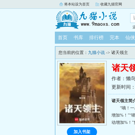
将本站设为首页
收藏九猫官网
首页
书库
排行榜
完本
仙侠
您当前的位置：
九猫小说
-> 诸天领主
诸天
作者：懒
更新时间：202
诸天领主简
“嘀！
增加%！”
动增加%！”
加入书架