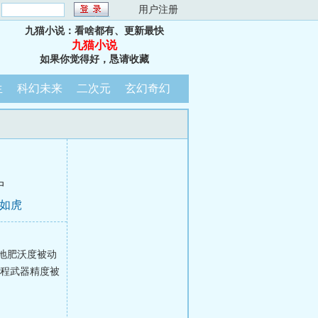
：
用户注册
九猫小说：看啥都有、更新最快
九猫小说
如果你觉得好，恳请收藏
生
科幻未来
二次元
玄幻奇幻
中
猛如虎
地肥沃度被动
远程武器精度被