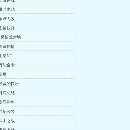
 康复训练
 呆若木鸡
 捐赠无效
 去留抉择
 1级拾荒营地
 制造剧情
 主动NG
 万能金卡
 友军
 独裁的快乐
 月底总结
 变异鳄鱼
 烈焰公爵
 深山之战