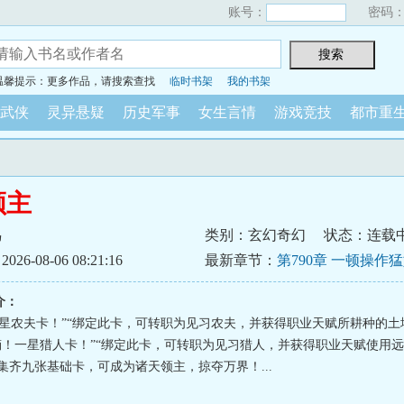
账号：
密码
温馨提示：更多作品，请搜索查找
临时书架
我的书架
武侠
灵异悬疑
历史军事
女生言情
游戏竞技
都市重
领主
鸟
类别：玄幻奇幻
状态：连载
6-08-06 08:21:16
最新章节：
第790章 一顿操作
介：
一星农夫卡！”“绑定此卡，可转职为见习农夫，并获得职业天赋所耕种的土
“嘀！一星猎人卡！”“绑定此卡，可转职为见习猎人，并获得职业天赋使用
集齐九张基础卡，可成为诸天领主，掠夺万界！...