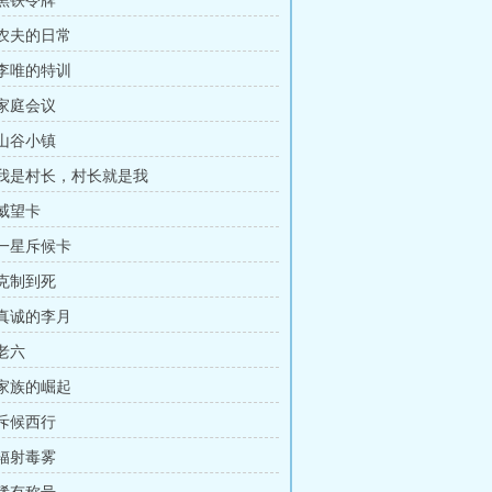
 黑铁令牌
 农夫的日常
 李唯的特训
 家庭会议
 山谷小镇
章 我是村长，村长就是我
 威望卡
 一星斥候卡
 克制到死
 真诚的李月
 老六
 家族的崛起
 斥候西行
 辐射毒雾