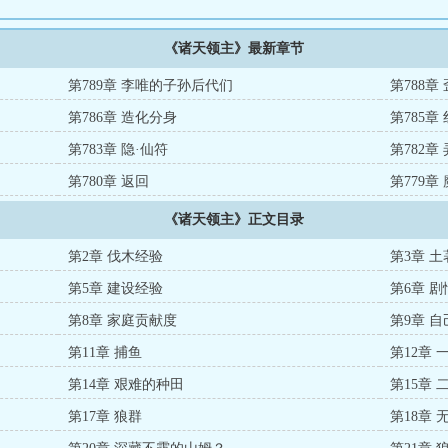
《诸天领主》最新章节
第789章 李唯的子孙后代们
第788章
第786章 造化分身
第785
第783章 隐·仙符
第782章
第780章 返回
第779
《诸天领主》正文目录
第2章 伐木经验
第3章 
第5章 建设经验
第6章 
第8章 家庭贡献度
第9章 
第11章 捕鱼
第12章
第14章 艰难的种田
第15章
第17章 狼群
第18章