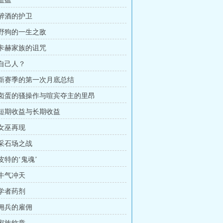
 血瘟
 醉酒的护卫
章 野狗的一生之敌
章 卡赫家族的诅咒
 自己人？
章 新赛季的第一次月底总结
章 卤蛋的骚操作与喧宾夺主的里昂
章 短期收益与长期收益
 女巫再现
 采石场之战
 皮特的‘鬼魂’
 牛气冲天
 学者药剂
 佣兵的雇佣