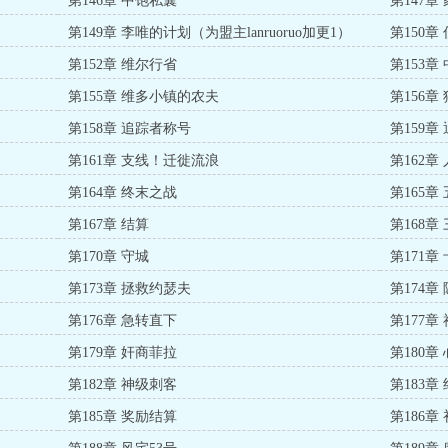
第146章 中饱私囊
第147章
第149章 李唯的计划（为盟主lanruoruo加更1）
第150章 
第152章 维尔行省
第153章
第155章 维多小镇的农夫
第156章 
第158章 追踪者称号
第159章
第161章 支线！迁徙流浪
第162章
第164章 终末之战
第165章
第167章 结算
第168章
第170章 守城
第171章
第173章 拯救约瑟夫
第174章
第176章 急转直下
第177章
第179章 奸商菲拉
第180
第182章 神级刺客
第183章
第185章 奖励结算
第186章