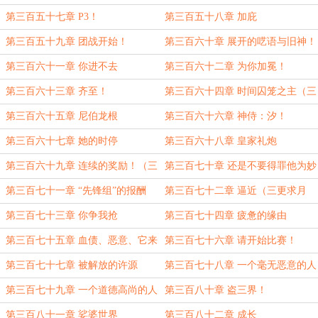
第三百五十七章 P3！
第三百五十八章 加庇
第三百五十九章 团战开始！
第三百六十章 展开的呓语与旧神！
第三百六十一章 你进不去
第三百六十二章 为你加冕！
第三百六十三章 齐至！
第三百六十四章 时间囚笼之主（三
更求月票！）
第三百六十五章 尼伯龙根
第三百六十六章 神侍：汐！
第三百六十七章 她的时停
第三百六十八章 皇家礼炮
第三百六十九章 连续的奖励！（三
第三百七十章 还是不要得罪他为妙
更求月票！）
第三百七十一章 “先锋组”的报酬
第三百七十二章 逼近（三更求月
票！）
第三百七十三章 你争我抢
第三百七十四章 疲惫的缘由
第三百七十五章 血债、恶意、它来
第三百七十六章 请开始比赛！
了
第三百七十七章 被解放的许源
第三百七十八章 一个毫无恶意的人
（5000字，三更求月票！）
第三百七十九章 一个道德高尚的人
第三百八十章 盗三界！
第三百八十一章 娑婆世界
第三百八十二章 成长