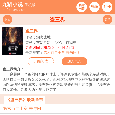
九猫小说
手机版
临时
登录
注册
书架
m.9maoxs.com
盗三界
返回
菜单
盗三界
作者：烟火成城
类别：玄幻奇幻
状态：连载中
更新时间：2026-08-06 14:23:49
最新章节：
第六百二十章 来与回！
开始阅读
加入书架
盗三界简介：
穿越到一个被剑钉死的尸体上，许源表示能不能换个穿越对象，
否则自己一附身就又又又死了。面对这位地球电竞冠军所处的尴尬局
面以及他的卑微请求，没有任何神灵出现并声明为此负责，也没有任
何人吊他。许源大约的确是死定了。...
《盗三界》最新章节
第六百二十章 来与回！