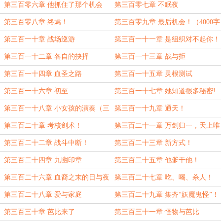
魔！
第三百零六章 他抓住了那个机会
第三百零七章 不眠夜
第三百零八章 终焉！
第三百零九章 最后机会！（4000字
大章加更，求月票！）
第三百一十章 战场巡游
第三百一十一章 是组织对不起你！
（4300字大章！）
第三百一十二章 各自的抉择
第三百一十三章 战与拒
第三百一十四章 血圣之路
第三百一十五章 灵根测试
第三百一十六章 初至
第三百一十七章 她知道很多秘密!
第三百一十八章 小女孩的演奏（三
第三百一十九章 通天！
更求月票！）
第三百二十章 考核剑术！
第三百二十一章 万剑归一，天上唯
尊
第三百二十二章 战斗中断！
第三百二十三章 新方式！
第三百二十四章 九幽印章
第三百二十五章 他爹干他！
第三百二十六章 血裔之末的日与夜
第三百二十七章 吃、喝、杀人！
第三百二十八章 爱与家庭
第三百二十九章 集齐“妖魔鬼怪”！
第三百三十章 芭比来了
第三百三十一章 怪物与芭比