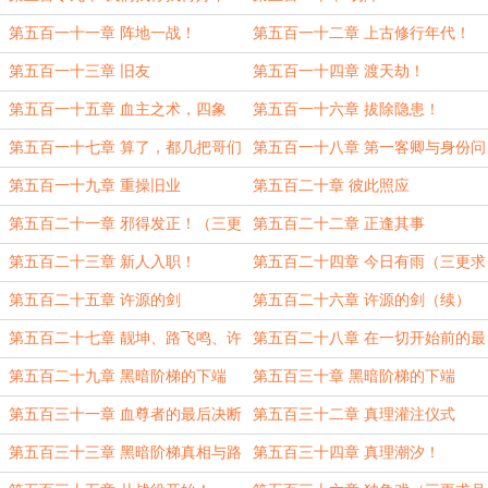
苦！（三更求月票！）
第五百一十一章 阵地一战！
第五百一十二章 上古修行年代！
（三更求月票！）
第五百一十三章 旧友
第五百一十四章 渡天劫！
第五百一十五章 血主之术，四象
第五百一十六章 拔除隐患！
齐！（三更求月票！）
第五百一十七章 算了，都几把哥们
第五百一十八章 第一客卿与身份问
题（三更！）
第五百一十九章 重操旧业
第五百二十章 彼此照应
第五百二十一章 邪得发正！（三更
第五百二十二章 正逢其事
求月票！）
第五百二十三章 新人入职！
第五百二十四章 今日有雨（三更求
月票！）
第五百二十五章 许源的剑
第五百二十六章 许源的剑（续）
第五百二十七章 靓坤、路飞鸣、许
第五百二十八章 在一切开始前的最
源（三更求月票！）
后美好时刻
第五百二十九章 黑暗阶梯的下端
第五百三十章 黑暗阶梯的下端
（上）
（下）（三更求月票！）
第五百三十一章 血尊者的最后决断
第五百三十二章 真理灌注仪式
第五百三十三章 黑暗阶梯真相与路
第五百三十四章 真理潮汐！