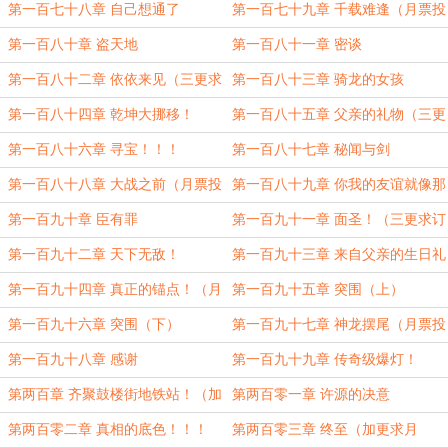
啊 ，亲们！求订阅，求月票！）
第一百七十八章 自己想通了
第一百七十九章 千载难逢（月票投
满加更！）
第一百八十章 盗天地
第一百八十一章 密谈
第一百八十二章 依依来见（三更求
第一百八十三章 骑龙的女孩
订阅！求月票！）
第一百八十四章 乾坤大挪移！
第一百八十五章 父亲的礼物（三更
求订阅！求月票！）
第一百八十六章 寻宝！！！
第一百八十七章 秘闻与剑
第一百八十八章 大战之前（月票投
第一百八十九章 你我的友谊就像那
满加更！）
天上的明月
第一百九十章 臣有罪
第一百九十一章 面圣！（三更求订
阅！求月票！）
第一百九十二章 天下无敌！
第一百九十三章 来自父亲的生日礼
物
第一百九十四章 真正的锚点！（月
第一百九十五章 突围（上）
票投满加更！求订阅！）
第一百九十六章 突围（下）
第一百九十七章 神龙摆尾（月票投
满加更！月底求票！）
第一百九十八章 感谢
第一百九十九章 传奇级爆灯！
第两百章 齐聚鼓楼街地铁站！（加
第两百零一章 许源的决意
更月底求票！）
第两百零二章 真相的底色！！！
第两百零三章 终至（加更求月