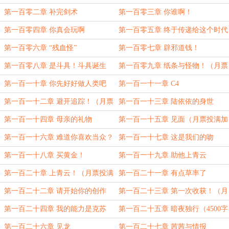
投满加更！）
第一百零二章 补完剑术
第一百零三章 你谁啊！
第一百零四章 你真会玩啊
第一百零五章 终于传递给这个时代
的你
第一百零六章 “残血怪”
第一百零七章 辟邪道钱！
第一百零八章 是斗具！斗具诞生
第一百零九章 纸条与怪物！（月票
了！（月票投满加更！）
投满加更！）
第一百一十章 你先好好做人类吧
第一百一十一章 C4
第一百一十二章 避开追踪！（月票
第一百一十三章 陆依依的身世
投满加更！）
第一百一十四章 母亲的礼物
第一百一十五章 见面（月票投满加
更！）
第一百一十六章 难道你喜欢当众？
第一百一十七章 这是我们的吻
第一百一十八章 买黄金！
第一百一十九章 助他上青云
第一百二十章 上青云！（月票投满
第一百二十一章 有点草率了
加更暨补更4000字！）
第一百二十二章 请开始你的创作
第一百二十三章 第一次收获！（月
票投满加更！）
第一百二十四章 我的能力是克苏
第一百二十五章 暗夜独行（4500字
鲁？
大章求月票！）
第一百二十六章 见龙
第一百二十七章 茜茜与情报