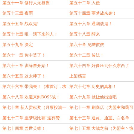
第五十一章 修行人无昼夜
第五十二章 入侵
第五十三章 夜雨
第五十四章 噩梦战来袭！
第五十五章 战双鬼!
第五十六章 通幽战鬼！
第五十七章 唯一活下来的人！
第五十八章 醒来
第五十九章 决定
第六十章 见陆依依
第六十一章 你中奖了！
第六十二章 传法！
第六十三章 训练赛开始！
第六十四章 好像压到什么东西了
第六十五章 这太棒了！
上架感言
第六十六章 带我去！（求首订，求
第六十七章 历史的真相！
月票！）
第六十八章 欢迎来到BOSS战！
第六十九章 就让他出道吧
第七十章 新人贡献奖（月票投满一
第七十一章 刷商店（为盟主和蔼可
千加更！）
亲张老师加更！）
第七十二章 噩梦级比赛“送葬赞
第七十三章 通灵、通宝、白名单
歌”（为盟主星月渺酌加更！）
第七十四章 盖世英雄！
第七十五章 大战之前（为盟主丶惊