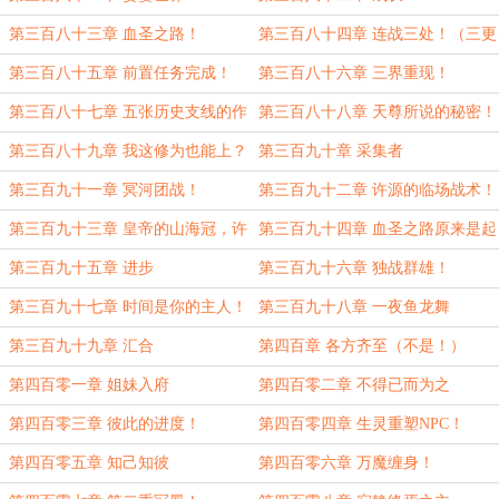
第三百八十三章 血圣之路！
第三百八十四章 连战三处！（三更
求月票！）
第三百八十五章 前置任务完成！
第三百八十六章 三界重现！
第三百八十七章 五张历史支线的作
第三百八十八章 天尊所说的秘密！
用！
第三百八十九章 我这修为也能上？
第三百九十章 采集者
第三百九十一章 冥河团战！
第三百九十二章 许源的临场战术！
第三百九十三章 皇帝的山海冠，许
第三百九十四章 血圣之路原来是起
源的夜之冕
这个作用的！
第三百九十五章 进步
第三百九十六章 独战群雄！
第三百九十七章 时间是你的主人！
第三百九十八章 一夜鱼龙舞
（三更求月票！）
第三百九十九章 汇合
第四百章 各方齐至（不是！）
第四百零一章 姐妹入府
第四百零二章 不得已而为之
第四百零三章 彼此的进度！
第四百零四章 生灵重塑NPC！
第四百零五章 知己知彼
第四百零六章 万魔缠身！