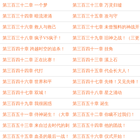
第三百三十二章 一个梦
第三百三十三章 万灵归墟
第三百三十四章 暗流潜涌
第三百三十五章 攻与守
第三百三十六章 救人与救己
第三百三十七章 未曾预料的神战开
端！
第三百三十八章 疯子VS疯子！
第三百三十九章 旧神之战！（三更
求月票！）
第三百四十章 跨越时空的追杀！
第三百四十一章 挂角
第三百四十二章 正在比赛！
第三百四十三章 溪上石
第三百四十四章 代打
第三百四十五章 代会长大人！
第三百四十六章 世界和平
第三百四十七章 先锋！又见先锋！
第三百四十七章 双城！
第三百四十八章 星之涌动
第三百四十九章 我很困惑
第三百五十章 诞生
第三百五十一章 侍神诞生！（大章
第三百五十二章 你瞒不过我们！
哦，求订哦）
第三百五十三章 来自过去时代的刺
第三百五十四章 他的团战！
客
第三百五十五章 血圣的最后一战！
第三百五十六章 仪式开始！