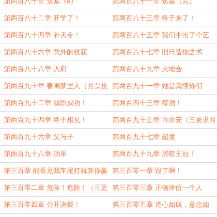
求月票！）
第两百八十章 筑基（8）
第两百八十一章 筑基（完）
第两百八十二章 开学了！
第两百八十三章 终于来了！
第两百八十四章 补天令！
第两百八十五章 我们中出了个艺
人！（4000字大章）
第两百八十六章 意外的收获
第两百八十七章 旧日造物之术
第两百八十八章 入府
第两百八十九章 天地合
第两百九十章 春闺梦里人（月票投
第两百九十一章 她是真懂你们
满加更！）
第两百九十二章 就职成功！
第两百四十三章 祭酒！
第两百九十四章 终于相见！
第两百九十五章 许承安（三更求月
票！）
第两百九十六章 父与子
第两百九十七章 超度
第两百九十八章 功果
第两百九十九章 黑暗王冠！
第三百章 能看见我车尾灯就算你赢
第三百零一章 毁了啊！
第三百零二章 危险！危险！（三更
第三百零三章 正确评价一个人
求月票！）
第三百零四章 公开决裂！
第三百零五章 道心如疯，意念如