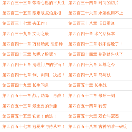
第四百三十三章 带着心愿的平凡生
第四百三十四章 时间的切片
活
第四百三十五章 限定版尼伯龙根
第四百三十六章 永远也用不上
第四百三十七章 去工作！
第四百三十八章 旧日重逢
第四百三十九章 文明之最！
第四百四十章 术的活标本
第四百四十一章 万相胎藏·阴影种
第四百四十二章 我不要脸了！
魔
第四百四十三章 脸呢？脸呢？
第四百四十四章 别到处告状了
第四百四十五章 清理门户的宇宙！
第四百四十六章 师尊之令
第四百四十七章 剑、剑鞘、决战！
第四百四十八章 鸟与枝
（4800字大章求订！）
第四百四十九章 长生问道
第四百五十章 长生战
第四百五十一章 战，劝降，再战！
第四百五十二章 最后一刻
第四百五十三章 最重要的乐趣
第四百五十四章 转变
第四百五十五章 它追！他逃！
第四百五十六章 双亡与冠冕
第四百五十七章 冠冕主与侍从神！
第四百五十八章 古神的唯一破绽