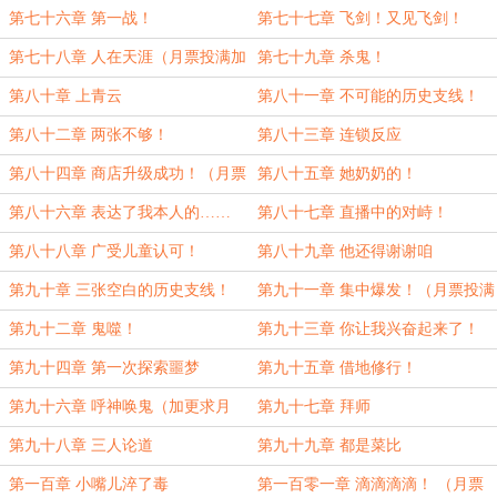
蛰z加更！）
第七十六章 第一战！
第七十七章 飞剑！又见飞剑！
第七十八章 人在天涯（月票投满加
第七十九章 杀鬼！
更）
第八十章 上青云
第八十一章 不可能的历史支线！
（为盟主陳福瑞加更！）
第八十二章 两张不够！
第八十三章 连锁反应
第八十四章 商店升级成功！（月票
第八十五章 她奶奶的！
投满加更！）
第八十六章 表达了我本人的……
第八十七章 直播中的对峙！
第八十八章 广受儿童认可！
第八十九章 他还得谢谢咱
第九十章 三张空白的历史支线！
第九十一章 集中爆发！（月票投满
加更！）
第九十二章 鬼噬！
第九十三章 你让我兴奋起来了！
第九十四章 第一次探索噩梦
第九十五章 借地修行！
第九十六章 呼神唤鬼（加更求月
第九十七章 拜师
票！）
第九十八章 三人论道
第九十九章 都是菜比
第一百章 小嘴儿淬了毒
第一百零一章 滴滴滴滴！ （月票