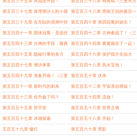
飞鸣的抉择（三更求月票！）
第五百三十五章 从战役开始！
第五百三十六章 独角戏（三更求月
票！）
第五百三十七章 真理潮汐上的小屋
第五百三十八章 黑暗王冠的最后一
场仪式！
第五百三十九章 在无耻的浪潮中你
第五百四十章 第四冠冕的诞生！
已经过时了（三更求月票！）
第五百四十一章 团体冠冕：圣选伏
第五百四十二章 古神参战了！（三
魔之主
更求月票！）
第五百四十三章 古神的手段，雅典
第五百四十四章 紧紧握在了一起！
娜的惊叹！（四更求月票！）
第五百四十五章 隐秘行事的各方
第五百四十六章 保护我方先知大
人！（三更求月票！）
第五百四十七章 潮汐来客
第五百四十八章 风水宝地！
第五百四十九章 准备升级！（三更
第五百五十章 伏杀
求月票！）
第五百五十一章 新时代的刺杀
第五百五十二章 宇宙亲自喂饭！
（三更求月票！）
第五百五十三章 你升扬了吗？
第五百五十四章 流放！
第五百五十五章 异宇宙
第五百五十六章 世界之墙
第五百五十七章 冰墙探索
第五百五十八章 开始！
五百五十九章 爆灯
第五百六十章 黑影