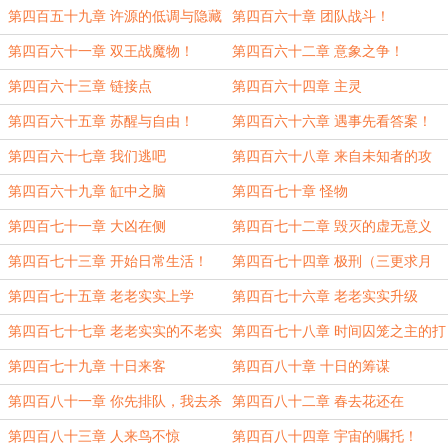
第四百五十九章 许源的低调与隐藏
第四百六十章 团队战斗！
第四百六十一章 双王战魔物！
第四百六十二章 意象之争！
第四百六十三章 链接点
第四百六十四章 主灵
第四百六十五章 苏醒与自由！
第四百六十六章 遇事先看答案！
第四百六十七章 我们逃吧
第四百六十八章 来自未知者的攻
击……与联合反击
第四百六十九章 缸中之脑
第四百七十章 怪物
第四百七十一章 大凶在侧
第四百七十二章 毁灭的虚无意义
第四百七十三章 开始日常生活！
第四百七十四章 极刑（三更求月
票！）
第四百七十五章 老老实实上学
第四百七十六章 老老实实升级
第四百七十七章 老老实实的不老实
第四百七十八章 时间囚笼之主的打
（加更求票！）
算
第四百七十九章 十日来客
第四百八十章 十日的筹谋
第四百八十一章 你先排队，我去杀
第四百八十二章 春去花还在
两个人！
第四百八十三章 人来鸟不惊
第四百八十四章 宇宙的嘱托！