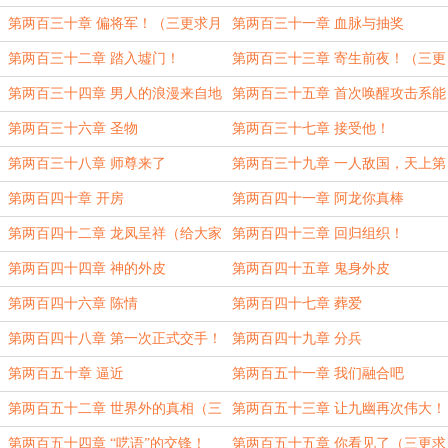
第两百三十章 偏将军！（三更求月
第两百三十一章 血脉与抽奖
票！）
第两百三十二章 踏入墟门！
第两百三十三章 寄生前夜！（三更
求月票！）
第两百三十四章 男人的浪漫来自地
第两百三十五章 首次唤醒攻击系能
狱！
力！（4000字大章！）
第两百三十六章 圣物
第两百三十七章 接受他！
第两百三十八章 师尊来了
第两百三十九章 一人敌国，天上第
一！
第两百四十章 开房
第两百四十一章 阿龙你真棒
第两百四十二章 龙凤呈祥（给大家
第两百四十三章 回归组织！
拜年！）
第两百四十四章 神的外皮
第两百四十五章 鬼身外皮
第两百四十六章 陈情
第两百四十七章 葬爱
第两百四十八章 第一次正式交手！
第两百四十九章 分兵
第两百五十章 逼近
第两百五十一章 我们融合吧
第两百五十二章 世界外的真相（三
第两百五十三章 让九幽再次伟大！
更求票！）
第两百五十四章 “呓语”的交锋！
第两百五十五章 你看见了（三更求