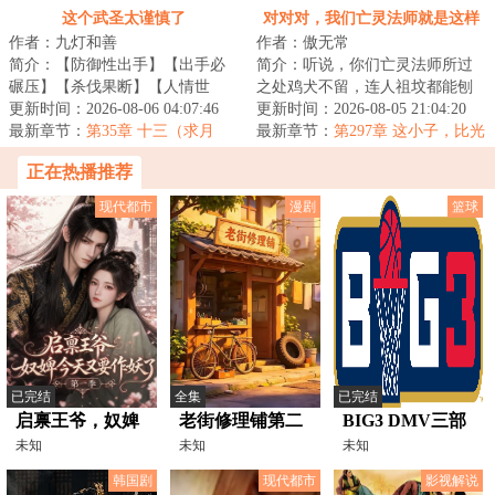
化，风幕水壁，你死我活的‘战
引长灯
这个武圣太谨慎了
对对对，我们亡灵法师就是这样
争’，半年后！
作者：九灯和善
作者：傲无常
的
简介：【防御性出手】【出手必
简介：听说，你们亡灵法师所过
碾压】【杀伐果断】【人情世
之处鸡犬不留，连人祖坟都能刨
故】“我真不惹事，只是防御性先
更新时间：2026-08-06 04:07:46
个精光？对对对，你说的都对，
更新时间：2026-08-05 21:04:20
下手为强。”穿...
最新章节：
第35章 十三（求月
我们亡灵法师就...
最新章节：
第297章 这小子，比光
票）
明神还无耻
正在热播推荐
现代都市
漫剧
篮球
已完结
全集
已完结
启禀王爷，奴婢
老街修理铺第二
BIG3 DMV三部
今天又要作妖了
未知
部
未知
曲VS芝加哥三雄
未知
第一季
20260803
韩国剧
现代都市
影视解说