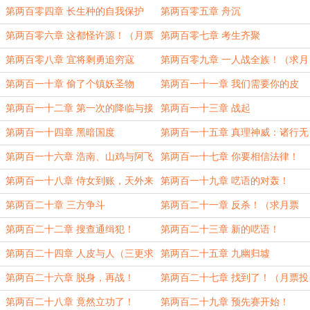
票！）
第两百零四章 长生种的自我保护
第两百零五章 舟沉
第两百零六章 这都怪许源！（月票
第两百零七章 考生齐聚
投满加更，求月票！）
第两百零八章 宜将剩勇追穷寇
第两百零九章 一人战全族！（求月
票加更！）
第两百一十章 偷了个镇妖圣物
第两百一十一章 我们需要你的皮
第两百一十二章 第一次的降临与接
第两百一十三章 战起
触（月票投满加更，并再次求票！）
第两百一十四章 黑暗国度
第两百一十五章 真理神威：诸行无
常（三更求月票！）
第两百一十六章 浩南、山鸡与阿飞
第两百一十七章 你要相信法律！
第两百一十八章 侍女到账，天外来
第两百一十九章 呓语的对轰！
客！（三更求月票！）
第两百二十章 三方争斗
第两百二十一章 反杀！（求月票
啊！兄弟姐妹们！）
第两百二十二章 搜查通缉犯！
第两百二十三章 新的呓语！
第两百二十四章 人皮与人（三更求
第两百二十五章 九幽归墟
月票！）
第两百二十六章 脱身，再战！
第两百二十七章 找到了！（月票投
满加更！）
第两百二十八章 竟然立功了！
第两百二十九章 预先赛开始！