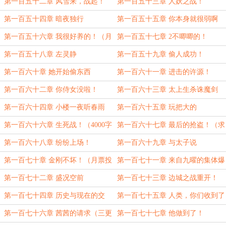
夫（上月月票补更！求票！）
第一百五十二章 风雪来，战起！
第一百五十三章 人妖之战！
第一百五十四章 暗夜独行
第一百五十五章 你本身就很弱啊
第一百五十六章 我很好养的！（月
第一百五十七章 2不唧唧的！
票投满加更！）
第一百五十八章 左灵静
第一百五十九章 偷人成功！
第一百六十章 她开始偷东西
第一百六十一章 进击的许源！
（月票投满加更！）
第一百六十二章 你侍女没啦！
第一百六十三章 太上生杀诛魔剑
第一百六十四章 小楼一夜听春雨
第一百六十五章 玩把大的
（求月票加更！）
第一百六十六章 生死战！（4000字
第一百六十七章 最后的抢盗！（求
大章！）
月票加更！）
第一百六十八章 纷纷上场！
第一百六十九章 与太子说
第一百七十章 金刚不坏！（月票投
第一百七十一章 来自九曜的集体爆
满加更！）
灯！
第一百七十二章 盛况空前
第一百七十三章 边城之战重开！
（三更求月票！）
第一百七十四章 历史与现在的交
第一百七十五章 人类，你们收到了
汇！
吗？
第一百七十六章 茜茜的请求（三更
第一百七十七章 他做到了！