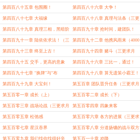
第四百八十五章 包围圈！
第四百八十六章 大争！
第四百八十七章 大福缘
第四百八十八章 真理与法条（三更
求月票！）
第四百八十九章 真理三相，黑暗阶
第四百九十章 抢时间，建团队！
梯团队战！
第四百九十一章 陆依依求法！（三
第四百九十二章 他携风雨来（4000
更求月票！）
字）
第四百九十三章 终至上古！
第四百九十四章 赌斗（三更求月
票！）
第四百九十五 交手，更高的意象
第四百九十六章 三比一，通过！
法！
第四百九十七章 “换牌”与“布
第四百九十八章 算无遗策小霸王！
告”（三更求月票！）
第四百九十九章 大宝剑！
第五百章 团队晋升任务（三更求月
票！）
第五百零一章 成长（上）
第五百零二章 成长（下）
第五百零三章 战场论战（三更求月
第五百零四章 四象来客
票！）
第五百零五章 松弛感
第五百零六章 各方的进展（三更求
月票！）
第五百零七章 星汉吞界
第五百零八章 分道扬镳的战斗双方
第五百零九章 我们找你找得好辛
第五百一十章 劝降