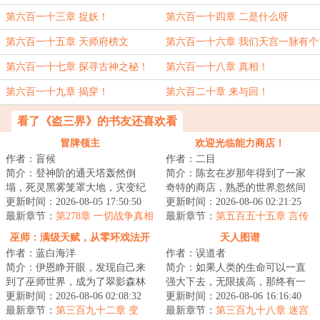
汐！！！
第六百一十三章 捉妖！
第六百一十四章 二是什么呀
第六百一十五章 天师府榜文
第六百一十六章 我们天宫一脉有个
传统
第六百一十七章 探寻古神之秘！
第六百一十八章 真相！
第六百一十九章 揭穿！
第六百二十章 来与回！
看了《盗三界》的书友还喜欢看
冒牌领主
欢迎光临能力商店！
作者：盲候
作者：二目
简介：登神阶的通天塔轰然倒
简介：陈玄在岁那年得到了一家
塌，死灵黑雾笼罩大地，灾变纪
奇特的商店，熟悉的世界忽然间
元降临。文明的薪火在高墙城池
更新时间：2026-08-05 17:50:50
变得截然不同……修仙人士，历
更新时间：2026-08-06 02:21:25
中重燃，人们猎杀...
最新章节：
第278章 一切战争真相
史名人，未来叛...
最新章节：
第五百五十五章 言传
身教
巫师：满级天赋，从零环戏法开
天人图谱
作者：蓝白海洋
作者：误道者
始
简介：伊恩睁开眼，发现自己来
简介：如果人类的生命可以一直
到了巫师世界，成为了翠影森林
强大下去，无限拔高，那终有一
的一个巫师学徒。起初，天赋平
更新时间：2026-08-06 02:08:32
日能与天相接！...
更新时间：2026-08-06 16:16:40
平的伊恩只想当...
最新章节：
第三百九十二章 变
最新章节：
第三百九十八章 迷宫