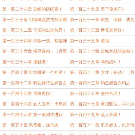
第一百二十八章 连续的训练赛！
第一百二十九章 天下俊杰们！
（月票投满加更！）
第一百三十章 组织确实赏罚分明啊
第一百三十一章 质疑、理解、成为
（月票投满加更！）
第一百三十二章 许源的出道首秀！
第一百三十三章 世界真美好！
第一百三十四章 四祸一殇，初临神
第一百三十五章 避祸
位！
第一百三十六章 探寻真相！（月票
第一百三十七章 边城之战的真相！
投满加更！）
第一百三十八章 接触者！
第一百三十九章 高维战斗！
第一百四十章 吃掉最后一个神灵！
第一百四十一章 含住，别动！（月
票投满加更并求票！）
第一百四十二章 我在修行世界当古
第一百四十三章 钓鱼者鱼亦钓之
神
第一百四十四章 再探再报！
第一百四十五章 这很合理！
第一百四十六章 女人没有一个靠得
第一百四十七章 单招测试，与小冰
住！
同行！
第一百四十八章 第一项测试进行
第一百四十九章 众人齐聚！
中！（月票投满加更！）
第一百五十章 风雪夜，炖羊肉
第一百五十一章 不是姘夫，也是情