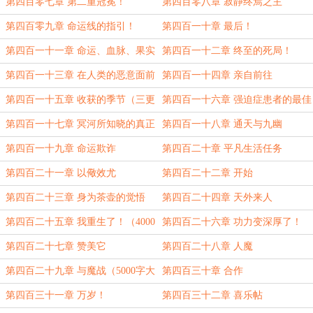
第四百零七章 第二重冠冕！
第四百零八章 寂静终焉之主
第四百零九章 命运线的指引！
第四百一十章 最后！
第四百一十一章 命运、血脉、果实
第四百一十二章 终至的死局！
第四百一十三章 在人类的恶意面前
第四百一十四章 亲自前往
第四百一十五章 收获的季节（三更
第四百一十六章 强迫症患者的最佳
求票！）
结局（大章求订哦）
第四百一十七章 冥河所知晓的真正
第四百一十八章 通天与九幽
秘密！
第四百一十九章 命运欺诈
第四百二十章 平凡生活任务
第四百二十一章 以儆效尤
第四百二十二章 开始
第四百二十三章 身为茶壶的觉悟
第四百二十四章 天外来人
第四百二十五章 我重生了！（4000
第四百二十六章 功力变深厚了！
字大章！）
第四百二十七章 赞美它
第四百二十八章 人魔
第四百二十九章 与魔战（5000字大
第四百三十章 合作
章求订！）
第四百三十一章 万岁！
第四百三十二章 喜乐帖