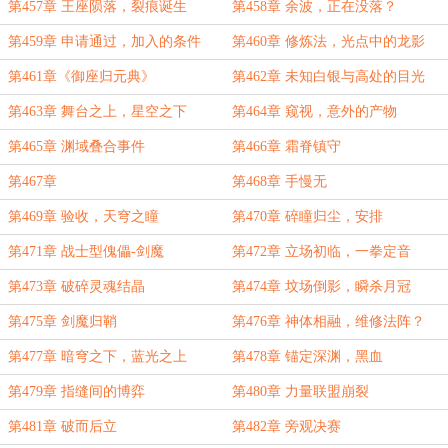
第457章 王座陨落，裂痕诞生
第458章 余波，正在没落？
第459章 申请通过，加入的条件
第460章 修炼法，光点中的龙影
第461章《御座归元典》
第462章 未知白银与高处的目光
第463章 舞台之上，星空之下
第464章 窥视，意外的产物
第465章 渊域叠合事件
第466章 霜脊镇守
第467章
第468章 手慢无
第469章 验收，天穹之瞳
第470章 碎瞳归尘，安排
第471章 战士型傀儡-剑魔
第472章 立场初临，一拳定音
第473章 破碎灵魂结晶
第474章 坟场倒影，瞬杀月冠
第475章 剑魔归鞘
第476章 神体相融，维修法阵？
第477章 暗穹之下，蓝光之上
第478章 锚定深渊，黑血
第479章 指缝间的博弈
第480章 力量联盟崩裂
第481章 破而后立
第482章 旁观决赛