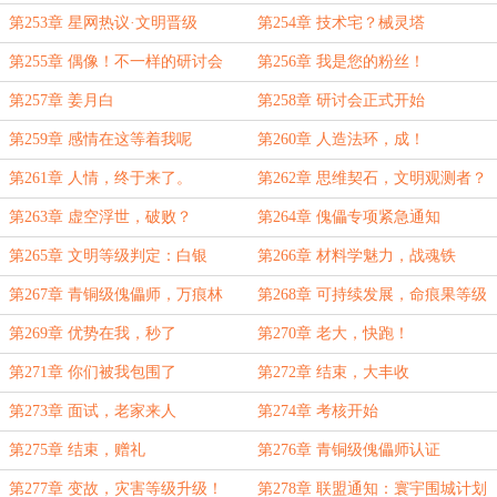
第253章 星网热议·文明晋级
第254章 技术宅？械灵塔
第255章 偶像！不一样的研讨会
第256章 我是您的粉丝！
第257章 姜月白
第258章 研讨会正式开始
第259章 感情在这等着我呢
第260章 人造法环，成！
第261章 人情，终于来了。
第262章 思维契石，文明观测者？
第263章 虚空浮世，破败？
第264章 傀儡专项紧急通知
第265章 文明等级判定：白银
第266章 材料学魅力，战魂铁
级？！
第267章 青铜级傀儡师，万痕林
第268章 可持续发展，命痕果等级
第269章 优势在我，秒了
第270章 老大，快跑！
第271章 你们被我包围了
第272章 结束，大丰收
第273章 面试，老家来人
第274章 考核开始
第275章 结束，赠礼
第276章 青铜级傀儡师认证
第277章 变故，灾害等级升级！
第278章 联盟通知：寰宇围城计划