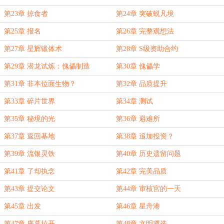
第23章 掠食者
第24章 突破蜕凡境
第25章 报名
第26章 完整观想法
第27章 星辉锻体术
第28章 S级资助合约
第29章 潜龙试炼：傀儡制造
第30章 傀儡学
第31章 非本位面生物？
第32章 品质提升
第33章 碎片世界
第34章 测试
第35章 秘境的光
第36章 避难所
第37章 返回基地
第38章 追加投资？
第39章 流银灵铁
第40章 历史遗留问题
第41章 了却执念
第42章 完美品质
第43章 提交论文
第44章 审核官的一天
第45章 出发
第46章 星舟港
第47章 序幕拉开
第48章 文明遴选