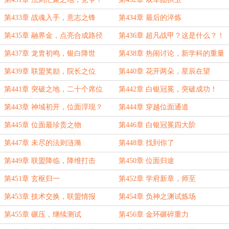
第433章 战魂入手，意志之锋
第434章 最后的淬炼
第435章 融界金，点亮合成路径
第436章 超凡战甲？这是什么？！
第437章 龙胄初鸣，银白降世
第438章 热闹讨论，新学科的重量
第439章 联盟奖励，院长之位
第440章 花开两朵，星辰在望
第441章 突破之地，二十个席位
第442章 白银冠冕，突破成功！
第443章 神域初开，位面浮现？
第444章 穿越位面通道
第445章 位面最珍贵之物
第446章 白银冠冕四大阶
第447章 未尽的法则涟漪
第448章 找到你了
第449章 联盟降临，降维打击
第450章 位面归途
第451章 玄枢归一
第452章 学府新章，师至
第453章 技术交换，联盟情报
第454章 负神之渊试炼场
第455章 碾压，继续测试
第456章 金环碾碎重力