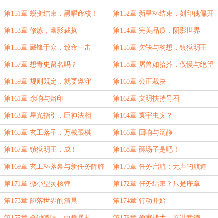
第151章 蜕变结束，黑曜命核！
第152章 新星杯结束，刻印傀儡开
售
第153章 修炼，幽影裁执
第154章 完美品质，阴影世界
第155章 藏锋于众，致命一击
第156章 欠缺与构想，镇狱明王
第157章 想青史留名吗？
第158章 屠兽如拾芥，傲慢与绝望
第159章 规则既定，就要遵守
第160章 公正裁决
第161章 余响与烙印
第162章 文明扶持号召
第163章 星光指引，巨神法相
第164章 寰宇虫灾？
第165章 玄工落子，万械跟棋
第166章 回响与沉静
第167章 镇狱明王，成！
第168章 砸场子是吧！
第169章 玄工杯落幕与新任务降临
第170章 任务启航：无声的航道
第171章 微小型灵核弹
第172章 任务结束？只是序章
第173章 陷落世界的清晨
第174章 行动开始
第175章 金钟鸣响，虫群暴起
第176章 偷家战术，不讲武德