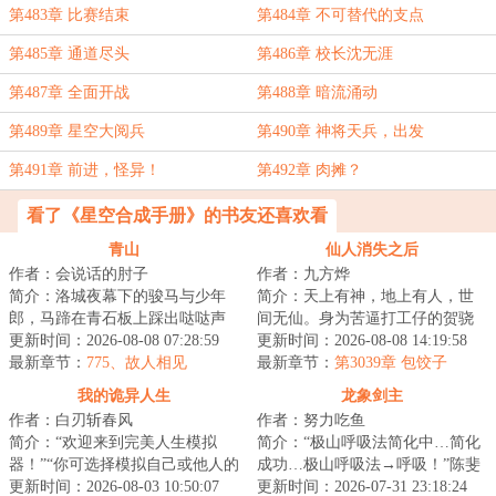
第483章 比赛结束
第484章 不可替代的支点
第485章 通道尽头
第486章 校长沈无涯
第487章 全面开战
第488章 暗流涌动
第489章 星空大阅兵
第490章 神将天兵，出发
第491章 前进，怪异！
第492章 肉摊？
看了《星空合成手册》的书友还喜欢看
青山
仙人消失之后
作者：会说话的肘子
作者：九方烨
简介：洛城夜幕下的骏马与少年
简介：天上有神，地上有人，世
郎，马蹄在青石板上踩出哒哒声
间无仙。身为苦逼打工仔的贺骁
响。他仿佛说书先生故事中的人
更新时间：2026-08-08 07:28:59
穿越为本界的官二代，原以为就
更新时间：2026-08-08 14:19:58
物，从云瀑中来...
最新章节：
775、故人相见
此开启锦衣玉食...
最新章节：
第3039章 包饺子
我的诡异人生
龙象剑主
作者：白刃斩春风
作者：努力吃鱼
简介：“欢迎来到完美人生模拟
简介：“极山呼吸法简化中…简化
器！”“你可选择模拟自己或他人的
成功…极山呼吸法→呼吸！”陈斐
人生，以此寻求诸多人生难题的
更新时间：2026-08-03 10:50:07
深吸了一口气。“极山呼吸法经验
更新时间：2026-07-31 23:18:24