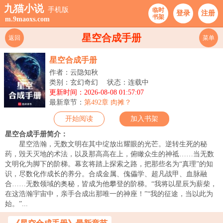
九猫小说
手机版
临时
登录
注册
书架
m.9maoxs.com
星空合成手册
返回
菜单
星空合成手册
作者：云隐知秋
类别：玄幻奇幻
状态：连载中
更新时间：2026-08-08 01:57:07
最新章节：
第492章 肉摊？
开始阅读
加入书架
星空合成手册简介：
星空浩瀚，无数文明在其中绽放出耀眼的光芒。逆转生死的秘
药，毁天灭地的术法，以及那高高在上，俯瞰众生的神祗……当无数
文明化为脚下的阶梯。幕玄将踏上探索之路，把那些名为“真理”的知
识，尽数化作成长的养分。合成金属、傀儡学、超凡战甲、血脉融
合……无数领域的奥秘，皆成为他攀登的阶梯。“我将以星辰为薪柴，
在这浩瀚宇宙中，亲手合成出那唯一的神座！”“我的征途，当以此为
始。”...