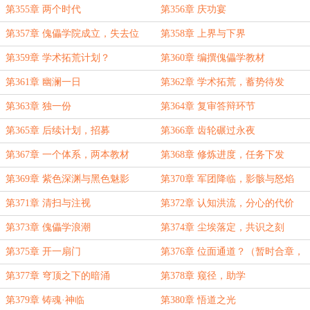
第355章 两个时代
第356章 庆功宴
第357章 傀儡学院成立，失去位
第358章 上界与下界
格？
第359章 学术拓荒计划？
第360章 编撰傀儡学教材
第361章 幽澜一日
第362章 学术拓荒，蓄势待发
第363章 独一份
第364章 复审答辩环节
第365章 后续计划，招募
第366章 齿轮碾过永夜
第367章 一个体系，两本教材
第368章 修炼进度，任务下发
第369章 紫色深渊与黑色魅影
第370章 军团降临，影骸与怒焰
第371章 清扫与注视
第372章 认知洪流，分心的代价
第373章 傀儡学浪潮
第374章 尘埃落定，共识之刻
第375章 开一扇门
第376章 位面通道？（暂时合章，
冲个徽章）
第377章 穹顶之下的暗涌
第378章 窥径，助学
第379章 铸魂·神临
第380章 悟道之光