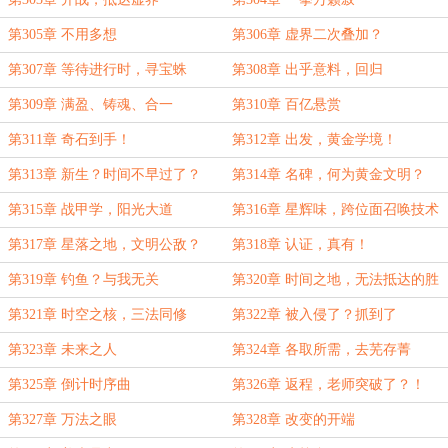
第305章 不用多想
第306章 虚界二次叠加？
第307章 等待进行时，寻宝蛛
第308章 出乎意料，回归
第309章 满盈、铸魂、合一
第310章 百亿悬赏
第311章 奇石到手！
第312章 出发，黄金学境！
第313章 新生？时间不早过了？
第314章 名碑，何为黄金文明？
第315章 战甲学，阳光大道
第316章 星辉味，跨位面召唤技术
第317章 星落之地，文明公敌？
第318章 认证，真有！
第319章 钓鱼？与我无关
第320章 时间之地，无法抵达的胜
利？
第321章 时空之核，三法同修
第322章 被入侵了？抓到了
第323章 未来之人
第324章 各取所需，去芜存菁
第325章 倒计时序曲
第326章 返程，老师突破了？！
第327章 万法之眼
第328章 改变的开端