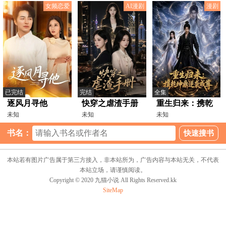
斯VS巴里·霍金
女频恋爱
AI漫剧
漫剧
斯
已完结
完结
全集
逐风月寻他
快穿之虐渣手册
重生归来：携乾
未知
未知
坤鼎逆袭成尊
未知
书名：
本站若有图片广告属于第三方接入，非本站所为，广告内容与本站无关，不代表
本站立场，请谨慎阅读。
Copyright © 2020 九猫小说 All Rights Reserved.kk
SiteMap