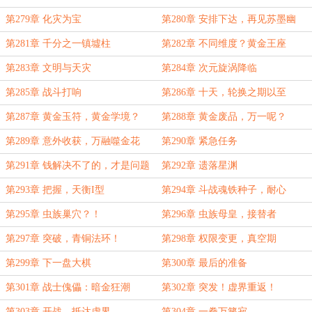
第279章 化灾为宝
第280章 安排下达，再见苏墨幽
第281章 千分之一镇墟柱
第282章 不同维度？黄金王座
第283章 文明与天灾
第284章 次元旋涡降临
第285章 战斗打响
第286章 十天，轮换之期以至
第287章 黄金玉符，黄金学境？
第288章 黄金废品，万一呢？
第289章 意外收获，万融噬金花
第290章 紧急任务
第291章 钱解决不了的，才是问题
第292章 遗落星渊
第293章 把握，天衡I型
第294章 斗战魂铁种子，耐心
第295章 虫族巢穴？！
第296章 虫族母皇，接替者
第297章 突破，青铜法环！
第298章 权限变更，真空期
第299章 下一盘大棋
第300章 最后的准备
第301章 战士傀儡：暗金狂潮
第302章 突发！虚界重返！
第303章 开战，抵达虚界
第304章 一拳万籁寂