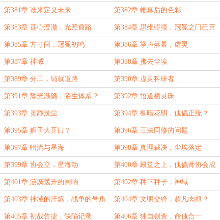
第381章 谁来定义未来
第382章 帷幕后的色彩
第383章 莲心澄澈，光照前路
第384章 思维碰撞，冠冕之门已开
第385章 方寸间，冠冕初鸣
第386章 掌声落幕，虚灵
第387章 神域
第388章 拂去尘埃
第389章 分工，铺就道路
第390章 虚灵科研者
第391章 辉光渐隐，陌生体系？
第392章 悟道栖灵珠
第393章 灵静洗尘
第394章 柳暗花明，傀儡正统？
第395章 狮子大开口？
第396章 三法同修的问题
第397章 暗流与星海
第398章 真理裁决，尘埃落定
第399章 协会立，星海动
第400章 殿堂之上，傀儡师协会成
立
第401章 涟漪荡开的回响
第402章 种下种子，神域
第403章 神域的淬炼，战争的号角
第404章 文明交锋，超凡肉搏？
第405章 初战告捷，缺陷记录
第406章 独自创造，命傀合一