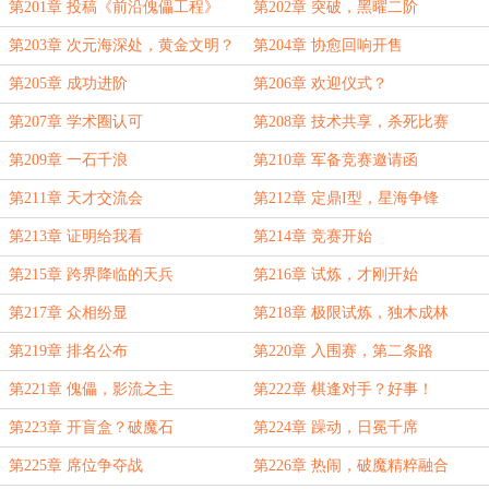
第201章 投稿《前沿傀儡工程》
第202章 突破，黑曜二阶
第203章 次元海深处，黄金文明？
第204章 协愈回响开售
第205章 成功进阶
第206章 欢迎仪式？
第207章 学术圈认可
第208章 技术共享，杀死比赛
第209章 一石千浪
第210章 军备竞赛邀请函
第211章 天才交流会
第212章 定鼎I型，星海争锋
第213章 证明给我看
第214章 竞赛开始
第215章 跨界降临的天兵
第216章 试炼，才刚开始
第217章 众相纷显
第218章 极限试炼，独木成林
第219章 排名公布
第220章 入围赛，第二条路
第221章 傀儡，影流之主
第222章 棋逢对手？好事！
第223章 开盲盒？破魔石
第224章 躁动，日冕千席
第225章 席位争夺战
第226章 热闹，破魔精粹融合