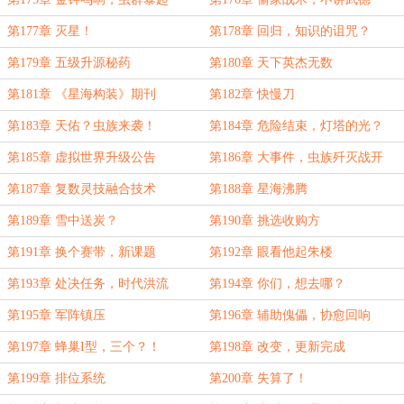
第177章 灭星！
第178章 回归，知识的诅咒？
第179章 五级升源秘药
第180章 天下英杰无数
第181章 《星海构装》期刊
第182章 快慢刀
第183章 天佑？虫族来袭！
第184章 危险结束，灯塔的光？
第185章 虚拟世界升级公告
第186章 大事件，虫族歼灭战开
启！
第187章 复数灵技融合技术
第188章 星海沸腾
第189章 雪中送炭？
第190章 挑选收购方
第191章 换个赛带，新课题
第192章 眼看他起朱楼
第193章 处决任务，时代洪流
第194章 你们，想去哪？
第195章 军阵镇压
第196章 辅助傀儡，协愈回响
第197章 蜂巢I型，三个？！
第198章 改变，更新完成
第199章 排位系统
第200章 失算了！