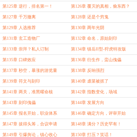
第125章 逆行，排名第一！
第126章 覆灭的真相，偷东西？
第127章 千万撤离
第128章 还是个穷鬼
第129章 人选推荐
第130章 两年光阴
第131章 玄工造物厂
第132章 命名，原始刻印
第133章 崇拜？私人订制
第134章 镇岳II型-狩虎特攻版
第135章 口碑效应
第136章 衍生作，蛮山傀儡
第137章 秒空，暴涨的游览量
第138章 反响强烈
第139章 符文与刻印
第140章 虐菜被抓了
第141章 两关，准黑曜命核
第142章 指数变化，场域
第143章 刻印傀儡
第144章 发展方向
第145章 报名开始，职业体系
第146章 确定方向，评审开始
第147章 拔得头筹，合议申请
第148章 满分？历史罕有！
第149章 引爆舆论，镇心收心
第150章 打压？笑话！