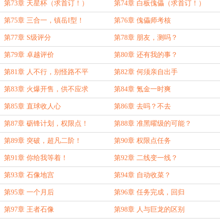
第73章 天星杯（求首订！）
第74章 白板傀儡（求首订！）
第75章 三合一，镇岳I型！
第76章 傀儡师考核
第77章 S级评分
第78章 朋友，测吗？
第79章 卓越评价
第80章 还有我的事？
第81章 人不行，别怪路不平
第82章 何须亲自出手
第83章 火爆开售，供不应求
第84章 氪金一时爽
第85章 直球收人心
第86章 去吗？不去
第87章 砺锋计划，权限点！
第88章 准黑曜级的可能？
第89章 突破，超凡二阶！
第90章 权限点任务
第91章 你给我等着！
第92章 二线变一线？
第93章 石像地宫
第94章 自动收菜？
第95章 一个月后
第96章 任务完成，回归
第97章 王者石像
第98章 人与巨龙的区别