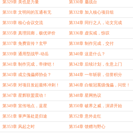
第329章 美也是力量
第330章 鏖战台
第331章 文明间的互通有无
第332章 加入核心项目组
第333章 核心会议交流
第334章 同行之人，论文完成
第335章 真理回廊，极优评价
第336章 虚实戒，惊叹
第337章 免费宣传？玄甲
第338章 制作完成，交付
第339章 通用型战甲-动岳
第340章 这是什么？
第341章 制作完成，帝律铠！
第342章 后续计划，生意上门
第343章 成立傀儡师协会？
第344章 一年斩获，信誉积分
第345章 对项目发起最终冲刺！
第346章 白银冠冕级傀儡，问世！
第347章 星辉联盟震动！
第348章 星网热议
第349章 宣传地点，蓝星
第350章 破界之威，演讲开始
第351章 掌声落处是归途
第352章 意外走红
第353章 风起之时
第354章 馈赠与野心