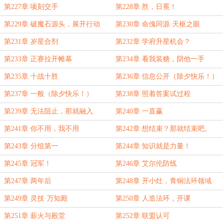
第227章 顷刻交手
第228章 胜，日冕！
第229章 破魔石源头，展开行动
第230章 命傀同源·天枢之眼
第231章 岁星合剂
第232章 学府升星机会？
第233章 正赛拉开帷幕
第234章 看我装糖，阴他一手
第235章 十战十胜
第236章 信息公开（除夕快乐！）
第237章 一般（除夕快乐！）
第238章 照着答案试过程
第239章 无法阻止，那就融入
第240章 一直赢
第241章 你不用，我不用
第242章 想结束？那就结束吧。
第243章 分组第一
第244章 知识就是力量！
第245章 冠军！
第246章 艾尔伦防线
第247章 两年后
第248章 开小灶，青铜法环领域
第249章 灵技·万知殿
第250章 人造法环，开课
第251章 薪火与殿堂
第252章 联盟认可