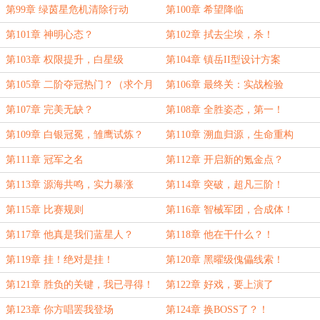
第99章 绿茵星危机清除行动
第100章 希望降临
第101章 神明心态？
第102章 拭去尘埃，杀！
第103章 权限提升，白星级
第104章 镇岳II型设计方案
第105章 二阶夺冠热门？（求个月
第106章 最终关：实战检验
票！）
第107章 完美无缺？
第108章 全胜姿态，第一！
第109章 白银冠冕，雏鹰试炼？
第110章 溯血归源，生命重构
第111章 冠军之名
第112章 开启新的氪金点？
第113章 源海共鸣，实力暴涨
第114章 突破，超凡三阶！
第115章 比赛规则
第116章 智械军团，合成体！
第117章 他真是我们蓝星人？
第118章 他在干什么？！
第119章 挂！绝对是挂！
第120章 黑曜级傀儡线索！
第121章 胜负的关键，我已寻得！
第122章 好戏，要上演了
第123章 你方唱罢我登场
第124章 换BOSS了？！