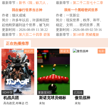
解决方案！...
最新章节：
新书《我，赊刀人，
值+。”...
最新章节：
第二千二百七十二章
斗鬼神》已发
至强者
我在修行世界当古神
我有一个黑暗密武世界
作者：烟火成城
作者：一笑新尘
简介：许多年以后，许源将回想
简介：现实世界，秩序、和平、
起他刚穿越到这个世界，被飞剑
稳定、文明……密武世界，黑
钉在大桥上的那个晚上。那时的
更新时间：2026-08-09 11:38:22
暗、危险、灰烬、畸变陈峰穿越
更新时间：2026-08-09 02:59:16
他以为这是个修...
最新章节：
第六百二十四章 碧落
而来，成为锦城大...
最新章节：
第148章 黑鳞魔躯
天宫
正在热播推荐
科幻片
斯诺克
短剧
HD中字
更新至HD
已完结
机战兵团
斯诺克球员锦标
傲世战神
高岛政宏,布琳达·巴
赛：马克·威廉姆
未知
未知
克,James,Brewster,Tho