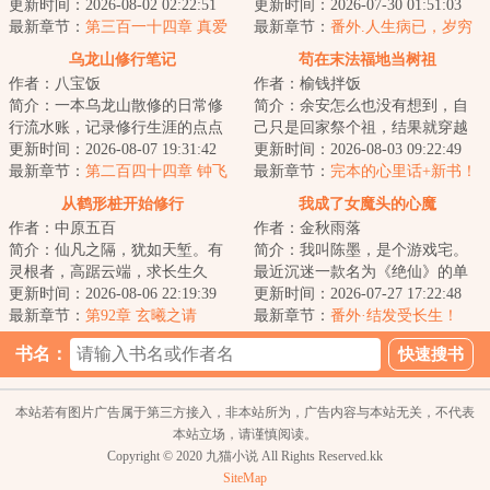
更新时间：2026-08-02 02:22:51
有赤心一颗，以巡天。欢迎来
更新时间：2026-07-30 01:51:03
最新章节：
第三百一十四章 真爱
到，情何以甚的仙...
最新章节：
番外.人生病已，岁穷
指南
斋雪
乌龙山修行笔记
苟在末法福地当树祖
作者：八宝饭
作者：榆钱拌饭
简介：一本乌龙山散修的日常修
简介：余安怎么也没有想到，自
行流水账，记录修行生涯的点点
己只是回家祭个祖，结果就穿越
滴滴......女怕嫁错郎，男怕入错
更新时间：2026-08-07 19:31:42
了。关键是，他化身成了一棵稀
更新时间：2026-08-03 09:22:49
行，既然一开...
最新章节：
第二百四十四章 钟飞
有种榆树。而这...
最新章节：
完本的心里话+新书！
虎
从鹤形桩开始修行
我成了女魔头的心魔
作者：中原五百
作者：金秋雨落
简介：仙凡之隔，犹如天堑。有
简介：我叫陈墨，是个游戏宅。
灵根者，高踞云端，求长生久
最近沉迷一款名为《绝仙》的单
视；无灵根者，命如草芥，于红
更新时间：2026-08-06 22:19:39
机游戏，并且开挂虐了最终
更新时间：2026-07-27 17:22:48
尘老死。夏冬本是...
最新章节：
第92章 玄曦之请
BOSS【玉贵妃】上百...
最新章节：
番外·结发受长生！
书名：
本站若有图片广告属于第三方接入，非本站所为，广告内容与本站无关，不代表
本站立场，请谨慎阅读。
Copyright © 2020 九猫小说 All Rights Reserved.kk
SiteMap