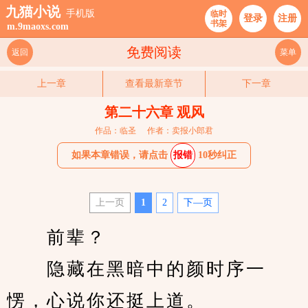
九猫小说
手机版
临时
登录
注册
书架
m.9maoxs.com
免费阅读
返回
菜单
上一章
查看最新章节
下一章
第二十六章 观风
作品：临圣
作者：卖报小郎君
如果本章错误，请点击
报错
10秒纠正
上一页
1
2
下—页
　　前辈？
　　隐藏在黑暗中的颜时序一
愣，心说你还挺上道。