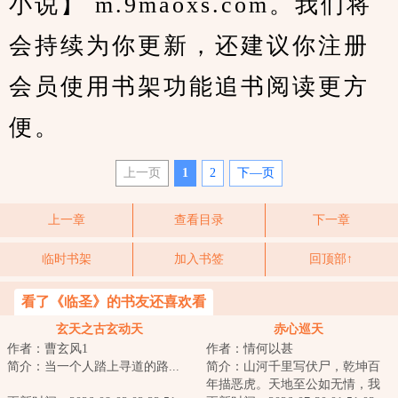
小说】 m.9maoxs.com。我们将
会持续为你更新，还建议你注册
会员使用书架功能追书阅读更方
便。
上一页
1
2
下—页
上一章
查看目录
下一章
临时书架
加入书签
回顶部↑
看了《临圣》的书友还喜欢看
玄天之古玄动天
赤心巡天
作者：曹玄风1
作者：情何以甚
简介：当一个人踏上寻道的路...
简介：山河千里写伏尸，乾坤百
年描恶虎。天地至公如无情，我