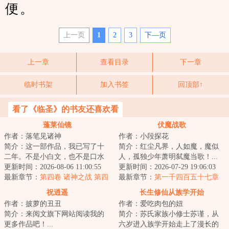
便。
上一页
1
2
3
下—页
上一章
查看目录
下一章
临时书架
加入书签
回顶部↑
看了《临圣》的书友还喜欢看
蓬莱仙镜
伏魔战歌
作者：落笔见诸神
作者：小段探花
简介：这一部作品，我已写了十
简介：红尘凡界，人如魔，魔似
二年。不是小白文，也不是口水
人，孤独少年萧明弑魔当歌！...
文，前期侧重官场和明史比较慢
更新时间：2026-08-06 11:00:55
更新时间：2026-07-29 19:06:03
热，从第二卷开...
最新章节：
第四卷 诸神之战 第四
最新章节：
第一千四百五十七章
百八十六章 青白分界
飞越第五牢狱（大结局）
祝逍遥
长生修仙从族学开始
作者：披萝的丑丑
作者：爱吃肉包的妞
简介：来阅文旗下网站阅读我的
简介：苏氏家族小修士苏谨，从
更多作品吧！...
六岁进入族学开始走上了漫长的