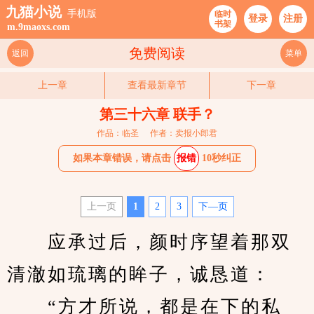
九猫小说
手机版
临时
登录
注册
书架
m.9maoxs.com
免费阅读
返回
菜单
上一章
查看最新章节
下一章
第三十六章 联手？
作品：临圣
作者：卖报小郎君
如果本章错误，请点击
报错
10秒纠正
上一页
1
2
3
下—页
　　应承过后，颜时序望着那双
清澈如琉璃的眸子，诚恳道：
　　“方才所说，都是在下的私