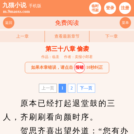
九猫小说
手机版
临时
登录
注册
书架
m.9maoxs.com
免费阅读
返回
菜单
上一章
查看最新章节
下一章
第三十八章 偷袭
作品：临圣
作者：卖报小郎君
如果本章错误，请点击
报错
10秒纠正
上一页
1
2
下—页
　　原本已经打起退堂鼓的三
人，齐刷刷看向颜时序。
　　贺思齐喜出望外道：“您有办