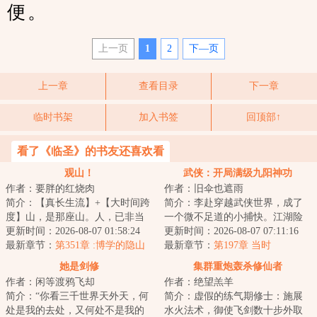
便。
上一页
1
2
下—页
上一章
查看目录
下一章
临时书架
加入书签
回顶部↑
看了《临圣》的书友还喜欢看
观山！
武侠：开局满级九阳神功
作者：要胖的红烧肉
作者：旧伞也遮雨
简介：【真长生流】+【大时间跨
简介：李赴穿越武侠世界，成了
度】山，是那座山。人，已非当
一个微不足道的小捕快。江湖险
年的人。许然获得【长生道
更新时间：2026-08-07 01:58:24
恶，风波难测，他这样的小人
更新时间：2026-08-07 07:11:16
果】，自此踏上一...
最新章节：
第351章 :博学的隐山
物，或许明天就会...
最新章节：
第197章 当时
老祖（5000字）
jia（5k2）
她是剑修
集群重炮轰杀修仙者
作者：闲等渡鸦飞却
作者：绝望羔羊
简介：“你看三千世界天外天，何
简介：虚假的练气期修士：施展
处是我的去处，又何处不是我的
水火法术，御使飞剑数十步外取