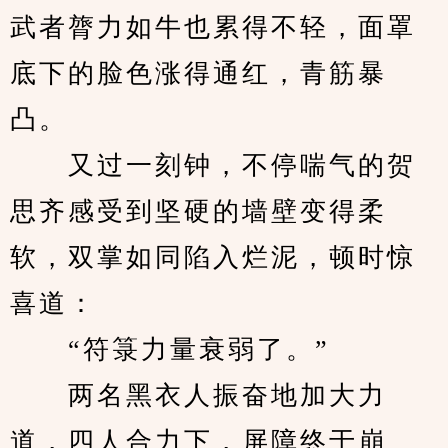
武者膂力如牛也累得不轻，面罩
底下的脸色涨得通红，青筋暴
凸。
　　又过一刻钟，不停喘气的贺
思齐感受到坚硬的墙壁变得柔
软，双掌如同陷入烂泥，顿时惊
喜道：
　　“符箓力量衰弱了。”
　　两名黑衣人振奋地加大力
道，四人合力下，屏障终于崩