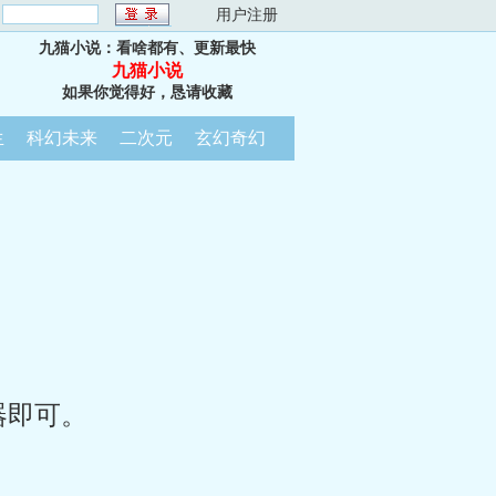
：
用户注册
九猫小说：看啥都有、更新最快
九猫小说
如果你觉得好，恳请收藏
生
科幻未来
二次元
玄幻奇幻
器即可。