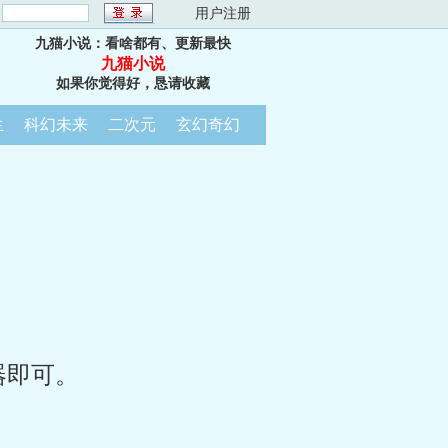
：
用户注册
九猫小说：看啥都有、更新最快
九猫小说
如果你觉得好，恳请收藏
生
科幻未来
二次元
玄幻奇幻
器即可。