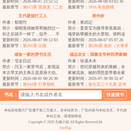
拟考。毕业她怕了吗？她怕
更新时间：2026-08-07 23:52:52
卖菜了！修成金丹渡劫失败的宋
更新时间：2026-08-08 03:02:36
了……这考的都什么...
最新章节：
第615章 雷倨龙（二合
檀回到现代，发...
最新章节：
1916.有色眼镜
一）
五代硬核打工人
将作妖
作者：郁雨竹
作者：寒武记
简介：柴昭觉得她哥帮她挡过一
简介：姜羡宝为搜寻害亲真凶，
剑之后就不一样了，似乎……不
魂穿妖孽横生的大景朝。谁料这
是他了。他总会说些郑先生都没
更新时间：2026-08-07 00:12:03
里破案，不看证据，只靠卦师！
更新时间：2026-08-07 05:07:26
听过的，她听起...
最新章节：
第201章 出路
这不巧了嘛？！...
最新章节：
第286章 差距（大章求
月票）
咸鱼一家的穿书生活
福运农女：我靠玄学种田养家糊
作者：宅女日记
作者：珍溪木木
口
简介：闫玉一家穿书后，发现这
简介：世纪穿越而来的唐婉，全
本古早文的主角正是原身大伯。
家被流放。她的理想是带着全家
他们是扒着大伯喝血，早早被分
更新时间：2026-08-01 00:26:30
去致富，从此山高水长，远离朝
更新时间：2026-07-30 00:32:47
家，在全文末尾...
最新章节：
第944章 打草惊蛇
堂恩怨。只是理...
最新章节：
第九百三十九章 定夺
书名：
本站若有图片广告属于第三方接入，非本站所为，广告内容与本站无关，不代表
本站立场，请谨慎阅读。
Copyright © 2020 九猫小说 All Rights Reserved.kk
SiteMap