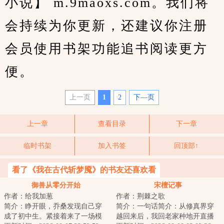
小说】 m.9maoxs.com。我们将
会持续为你更新，还建议你注册
会员使用书架功能追书阅读更方
便。
上一页
1
2
下—页
上一章
查看目录
下一章
临时书架
加入书签
回顶部↑
看了《我在古代斩梦魇》的书友还喜欢看
御兽从零分开始
宋檀记事
作者：给我加葱
作者：荆棘之歌
简介：睁开眼，乔桑发现自己穿
简介：一句话简介：从修真界穿
成了初中生。紧接着来了一场模
越回来后，我回老家种地开直播