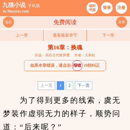
九猫小说
手机版
临时
登录
注册
书架
m.9maoxs.com
免费阅读
返回
菜单
上一章
查看最新章节
下一章
第16章：换魂
作品：我在古代斩梦魇
作者：大果粒
如果本章错误，请点击
报错
10秒纠正
上一页
1
2
下—页
　　为了得到更多的线索，虞无
梦装作虚弱无力的样子，顺势问
道：“后来呢？”