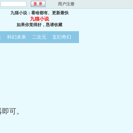
：
用户注册
九猫小说：看啥都有、更新最快
九猫小说
如果你觉得好，恳请收藏
生
科幻未来
二次元
玄幻奇幻
器即可。