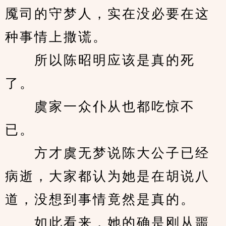
魇司的守梦人，实在没必要在这
种事情上撒谎。
　　所以陈昭明应该是真的死
了。
　　虞家一众仆从也都吃惊不
已。
　　方才虞无梦说陈大公子已经
病逝，大家都认为她是在胡说八
道，没想到事情竟然是真的。
　　如此看来，她的确是刚从噩