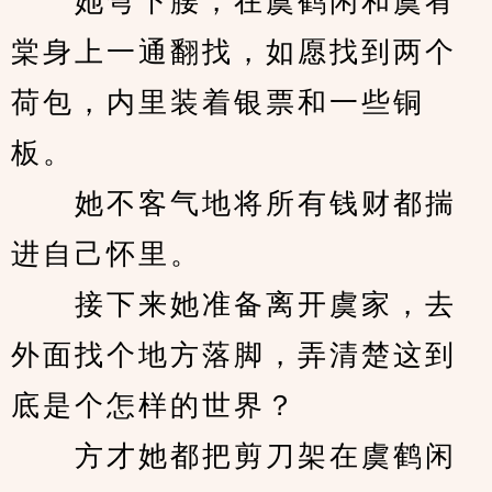
　　她弯下腰，在虞鹤闲和虞宥
棠身上一通翻找，如愿找到两个
荷包，内里装着银票和一些铜
板。
　　她不客气地将所有钱财都揣
进自己怀里。
　　接下来她准备离开虞家，去
外面找个地方落脚，弄清楚这到
底是个怎样的世界？
　　方才她都把剪刀架在虞鹤闲