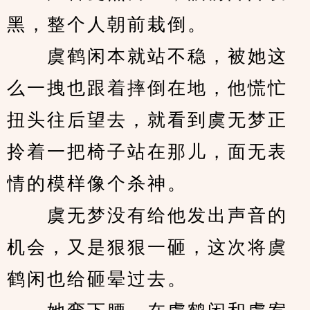
黑，整个人朝前栽倒。
　　虞鹤闲本就站不稳，被她这
么一拽也跟着摔倒在地，他慌忙
扭头往后望去，就看到虞无梦正
拎着一把椅子站在那儿，面无表
情的模样像个杀神。
　　虞无梦没有给他发出声音的
机会，又是狠狠一砸，这次将虞
鹤闲也给砸晕过去。