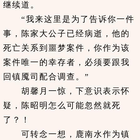
继续道。
　　“我来这里是为了告诉你一件
事，陈家大公子已经病逝，他的
死亡关系到噩梦案件，你作为该
案件唯一的幸存者，必须要跟我
回镇魇司配合调查。”
　　胡馨月一惊，下意识表示怀
疑，陈昭明怎么可能忽然就死
了？！
　　可转念一想，鹿南水作为镇