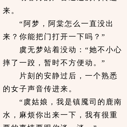
来。
　　“阿梦，阿棠怎么一直没出
来？你能把门打开一下吗？”
　　虞无梦站着没动：“她不小心
摔了一跤，暂时不方便动。”
　　片刻的安静过后，一个熟悉
的女子声音传进来。
　　“虞姑娘，我是镇魇司的鹿南
水，麻烦你出来一下，我有很重