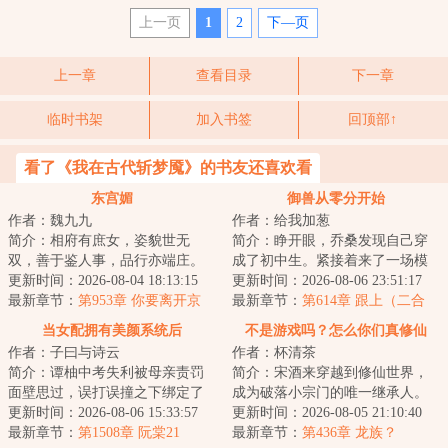
上一页
1
2
下—页
上一章
查看目录
下一章
临时书架
加入书签
回顶部↑
看了《我在古代斩梦魇》的书友还喜欢看
东宫媚
御兽从零分开始
作者：魏九九
作者：给我加葱
简介：相府有庶女，姿貌世无
简介：睁开眼，乔桑发现自己穿
双，善于鉴人事，品行亦端庄。
成了初中生。紧接着来了一场模
美中不足的是，姻缘太波折。第
更新时间：2026-08-04 18:13:15
拟考。毕业她怕了吗？她怕
更新时间：2026-08-06 23:51:17
一次议婚，被太后...
最新章节：
第953章 你要离开京
了……这考的都什么...
最新章节：
第614章 跟上（二合
城？
一）
当女配拥有美颜系统后
不是游戏吗？怎么你们真修仙
作者：子曰与诗云
作者：杯清茶
啊！
简介：谭柚中考失利被母亲责罚
简介：宋酒来穿越到修仙世界，
面壁思过，误打误撞之下绑定了
成为破落小宗门的唯一继承人。
初出茅庐的美颜系统。谭柚本以
更新时间：2026-08-06 15:33:57
没钱没灵石没资源，狗看了都嫌
更新时间：2026-08-05 21:10:40
为系统是天降救...
最新章节：
第1508章 阮棠21
弃的贫穷。好在...
最新章节：
第436章 龙族？