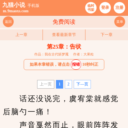
九猫小说
手机版
临时
登录
注册
书架
m.9maoxs.com
免费阅读
返回
菜单
上一章
查看最新章节
下一章
第25章：告状
作品：我在古代斩梦魇
作者：大果粒
如果本章错误，请点击
报错
10秒纠正
上一页
1
2
下—页
　　话还没说完，虞宥棠就感觉
后脑勺一痛！
　　声音戛然而止，眼前阵阵发