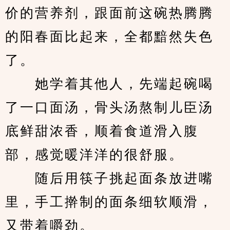
价的营养剂，跟面前这碗热腾腾
的阳春面比起来，全都黯然失色
了。
　　她学着其他人，先端起碗喝
了一口面汤，骨头汤熬制儿臣汤
底鲜甜浓香，顺着食道滑入腹
部，感觉暖洋洋的很舒服。
　　随后用筷子挑起面条放进嘴
里，手工擀制的面条细软顺滑，
又带着嚼劲。