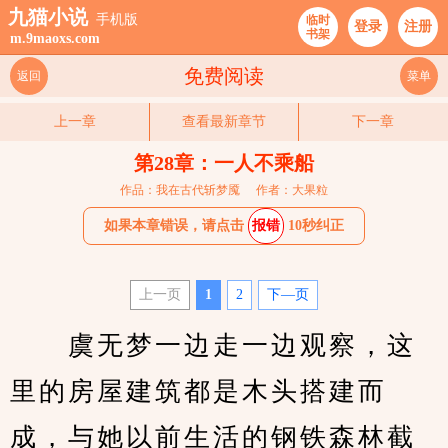
九猫小说
手机版
临时
登录
注册
书架
m.9maoxs.com
免费阅读
返回
菜单
上一章
查看最新章节
下一章
第28章：一人不乘船
作品：我在古代斩梦魇
作者：大果粒
如果本章错误，请点击
报错
10秒纠正
上一页
1
2
下—页
　　虞无梦一边走一边观察，这
里的房屋建筑都是木头搭建而
成，与她以前生活的钢铁森林截