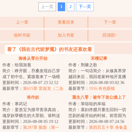
上一页
1
2
下—页
上一章
查看目录
下一章
临时书架
加入书签
回顶部↑
看了《我在古代斩梦魇》的书友还喜欢看
御兽从零分开始
宋檀记事
作者：给我加葱
作者：荆棘之歌
简介：睁开眼，乔桑发现自己穿
简介：一句话简介：从修真界穿
成了初中生。紧接着来了一场模
越回来后，我回老家种地开直播
拟考。毕业她怕了吗？她怕
更新时间：2026-08-07 23:52:52
卖菜了！修成金丹渡劫失败的宋
更新时间：2026-08-08 03:02:36
了……这考的都什么...
最新章节：
第615章 雷倨龙（二合
檀回到现代，发...
最新章节：
1916.有色眼镜
一）
将作妖
重生八零：被年下老公缠上了
作者：寒武记
作者：笨哒哒的幸福
简介：姜羡宝为搜寻害亲真凶，
简介：寡妇佟腊月重生回到一切
魂穿妖孽横生的大景朝。谁料这
悲剧的最开始的时候。前世因为
里破案，不看证据，只靠卦师！
更新时间：2026-08-08 05:19:12
改嫁宋大龙，踏上了一条不归
更新时间：2026-08-08 07:24:56
这不巧了嘛？！...
最新章节：
第287章 脸面（第一
路。重生归来的第...
最新章节：
第四百五十章 准备盖