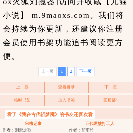
ox火狐刘揽器]访问并收蔵【九猫
小说】 m.9maoxs.com。我们将
会持续为你更新，还建议你注册
会员使用书架功能追书阅读更方
便。
上一页
1
2
下—页
上一章
查看目录
下一章
临时书架
加入书签
回顶部↑
看了《我在古代斩梦魇》的书友还喜欢看
宋檀记事
五代硬核打工人
作者：荆棘之歌
作者：郁雨竹