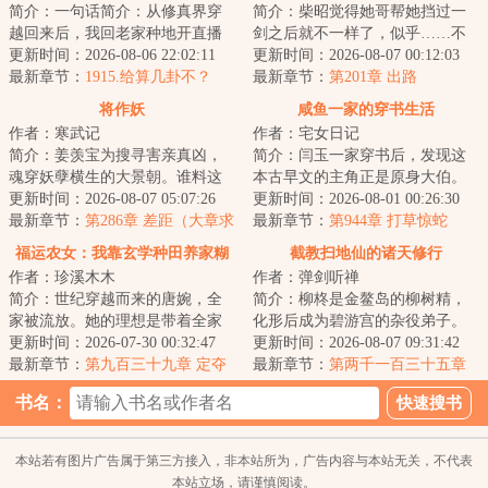
简介：一句话简介：从修真界穿
简介：柴昭觉得她哥帮她挡过一
越回来后，我回老家种地开直播
剑之后就不一样了，似乎……不
卖菜了！修成金丹渡劫失败的宋
更新时间：2026-08-06 22:02:11
是他了。他总会说些郑先生都没
更新时间：2026-08-07 00:12:03
檀回到现代，发...
最新章节：
1915.给算几卦不？
听过的，她听起...
最新章节：
第201章 出路
将作妖
咸鱼一家的穿书生活
作者：寒武记
作者：宅女日记
简介：姜羡宝为搜寻害亲真凶，
简介：闫玉一家穿书后，发现这
魂穿妖孽横生的大景朝。谁料这
本古早文的主角正是原身大伯。
里破案，不看证据，只靠卦师！
更新时间：2026-08-07 05:07:26
他们是扒着大伯喝血，早早被分
更新时间：2026-08-01 00:26:30
这不巧了嘛？！...
最新章节：
第286章 差距（大章求
家，在全文末尾...
最新章节：
第944章 打草惊蛇
月票）
福运农女：我靠玄学种田养家糊
截教扫地仙的诸天修行
作者：珍溪木木
作者：弹剑听禅
口
简介：世纪穿越而来的唐婉，全
简介：柳柊是金鳌岛的柳树精，
家被流放。她的理想是带着全家
化形后成为碧游宫的杂役弟子。
去致富，从此山高水长，远离朝
更新时间：2026-07-30 00:32:47
实际上，柳柊是杨眉大仙的后
更新时间：2026-08-07 09:31:42
堂恩怨。只是理...
最新章节：
第九百三十九章 定夺
裔，具有变异的时...
最新章节：
第两千一百三十五章
神仙炮灰10
书名：
本站若有图片广告属于第三方接入，非本站所为，广告内容与本站无关，不代表
本站立场，请谨慎阅读。