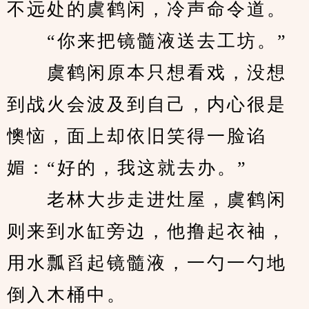
不远处的虞鹤闲，冷声命令道。
　　“你来把镜髓液送去工坊。”
　　虞鹤闲原本只想看戏，没想
到战火会波及到自己，内心很是
懊恼，面上却依旧笑得一脸谄
媚：“好的，我这就去办。”
　　老林大步走进灶屋，虞鹤闲
则来到水缸旁边，他撸起衣袖，
用水瓢舀起镜髓液，一勺一勺地
倒入木桶中。